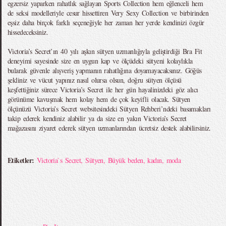
egzersiz yaparken rahatlık sağlayan Sports Collection hem eğlenceli hem
de seksi modelleriyle cesur hissettiren Very Sexy Collection ve birbirinden
eşsiz daha birçok farklı seçeneğiyle her zaman her yerde kendinizi özgür
hissedeceksiniz.
Victoria’s Secret’ın 40 yılı aşkın sütyen uzmanlığıyla geliştirdiği Bra Fit
deneyimi sayesinde size en uygun kap ve ölçüdeki sütyeni kolaylıkla
bularak güvenle alışveriş yapmanın rahatlığına doyamayacaksınız. Göğüs
şekliniz ve vücut yapınız nasıl olursa olsun, doğru sütyen ölçüsü
keşfettiğiniz sürece Victoria’s Secret ile her gün hayalinizdeki göz alıcı
görünüme kavuşmak hem kolay hem de çok keyifli olacak. Sütyen
ölçünüzü Victoria’s Secret websitesindeki Sütyen Rehberi’ndeki basamakları
takip ederek kendiniz alabilir ya da size en yakın Victoria’s Secret
mağazasını ziyaret ederek sütyen uzmanlarından ücretsiz destek alabilirsiniz.
Etiketler:
Victoria`s Secret
,
Sütyen
,
Büyük beden
,
kadın
,
moda