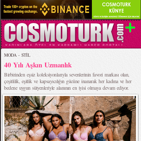
MODA - STİL
40 Yılı Aşkın Uzmanlık
Birbirinden eşsiz koleksiyonlarıyla sevenlerinin favori markası olan,
çeşitlilik, eşitlik ve kapsayıcılığın gücüne inanarak her kadına ve her
bedene uygun sütyenleriyle alanının en iyisi olmaya devam ediyor.