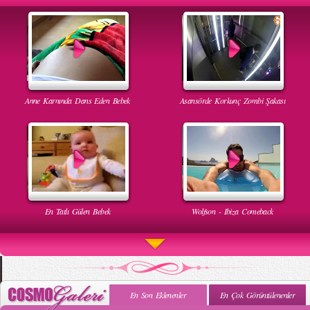
Anne Karnında Dans Eden Bebek
Asansörde Korkunç Zombi Şakası
En Tatlı Gülen Bebek
Wolfson - Ibiza Comeback
En Son Eklenenler
En Çok Görüntülenenler