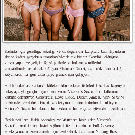
Kadınlar için güzelliği, seksiliği ve öz değeri dar kalıplarla tanımlayanların
aksine kadını gerçekten tanımlayabilecek tek kişinin ‘kendisi’ olduğuna
vurgu yapan ve geliştirdiği sütyenlerle kadınların kendilerini
tanıyabilmelerine olanak sağlayan Victoria’s Secret, uzmanlık alanı olduğu
sütyenlerde her gün daha iyiye gitmek için çalışıyor.
Farklı bedenlere ve farklı kitlelere hitap ederek ürünlerini herkesi kapsayan
bakış açısıyla geliştirmeye önem veren Victoria’s Secret, tüm kitlesinin
kalbine dokunuyor. Geliştirdiği Love Cloud, Dream Angels, Very Sexy ve
birbirinden özel daha birçok koleksiyonu ile tüm kadınları kucaklayan
Victoria’s Secret her alanda, her bedende, her koşulda güvende hissettiriyor.
Farklı nesillere, farklı bedenlere ve kültürlere hitap eden Victoria’s
Secret’ın maksimum destek sağlamak üzere tasarlanan Full Coverage
koleksiyonu, emziren anneler için özel olarak tasarlanan Nursing Bras,