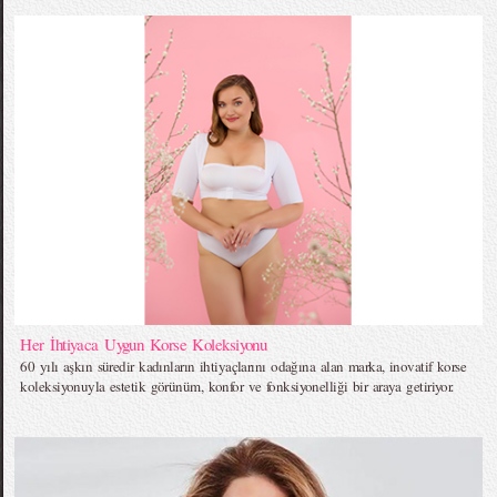
Her İhtiyaca Uygun Korse Koleksiyonu
60 yılı aşkın süredir kadınların ihtiyaçlarını odağına alan marka, inovatif korse
koleksiyonuyla estetik görünüm, konfor ve fonksiyonelliği bir araya getiriyor.