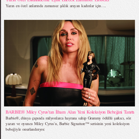
Yazın en özel anlarında zamansız şıklık arayan kadınlar için….
BARBIE® Miley Cyrus’tan İlham Alan Yeni Koleksiyon Bebeğini Tanıttı
Barbie®, dünya çapında milyonlarca hayrana sahip Grammy ödüllü şarkıcı, söz
yazarı ve oyuncu Miley Cyrus`u, Barbie Signature™ serisinin yeni koleksiyon
bebeğiyle onurlandırıyor.