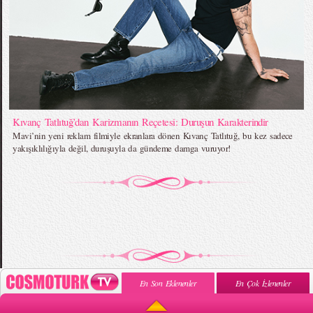
Kıvanç Tatlıtuğ’dan Karizmanın Reçetesi: Duruşun Karakterindir
Mavi’nin yeni reklam filmiyle ekranlara dönen Kıvanç Tatlıtuğ, bu kez sadece
yakışıklılığıyla değil, duruşuyla da gündeme damga vuruyor!
En Son Eklenenler
En Çok İzlenenler