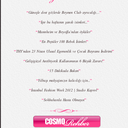
“
”
Güneşle dost gözlerde Beymen Club ayrıcalığı…
“
”
İşte bu haftanın şanslı isimleri...
MBFWI - Giray Sepin 2015 Yaz Koleksiyonu
MBFWI - Burçe Bekrek 2015 Yaz Koleksiyonu
“
”
Mannheim ve Beyoğlu’ndan öyküler
“
”
En Popüler 100 Bebek İsimleri
“
”
THY’ndan 23 Nisan Ulusal Egemenlik ve Çocuk Bayramı İndirimi
“
”
Gelişigüzel Antibiyotik Kullanımının 6 Büyük Zararı!
“
”
15 Dakikada Bakım
“
”
Yılbaşı makyajınızın kalıcılığı için...
“
”
İstanbul Fashion Week 2012 | Studio Kaprol
“
”
Sohbaharda Hasta Olmayın