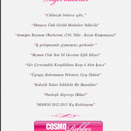
“
”
Cildinizde binlerce ışıltı...
“
”
Dünyaca Ünlü Gözlük Markaları Vakko’da
“
”
Armağan Kazanan Okurlarımız (236. Tıkla - Kazan Kampanyası)
“
”
İş görüşmesinde giymemeniz gerekenler
“
”
Beymen Club Yeni Yıl Gecesine Eşlik Ediyor
“
”
Göz Çevresindeki Kırışıklıklara Karşı 4 Altın İpucu
“
”
Üşengeç Kahramanın Pelerinsiz Uçuş Öyküsü
“
”
Kabızlık Tedavi Edilebilir Bir Hastalıktır
“
”
Patolojik Alışverişe Dikkat!
“
”
MANGO 2012-2013 Kış Koleksiyonu