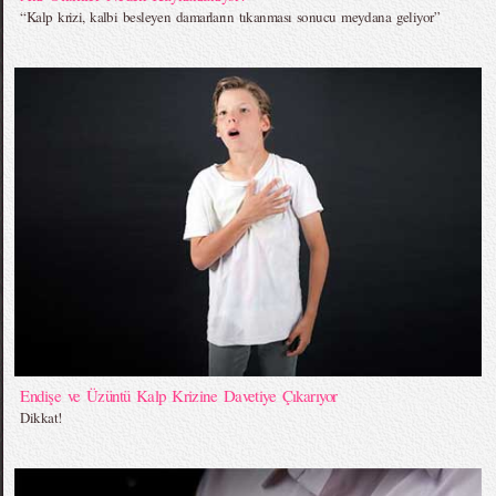
“Kalp krizi, kalbi besleyen damarların tıkanması sonucu meydana geliyor”
Endişe ve Üzüntü Kalp Krizine Davetiye Çıkarıyor
Dikkat!