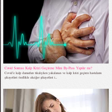
Covid Sonrası Kalp Krizi Geçirene Mini By-Pass Yapılır mı?
Covid’e kalp damarları tıkalıyken yakalanan ve kalp krizi geçiren hastaların
şikayetleri özellikle akciğer şikayetleri i...