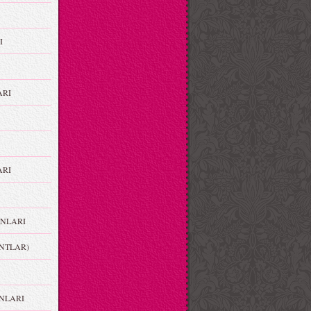
I
ARI
RI
NLARI
NTLAR)
NLARI