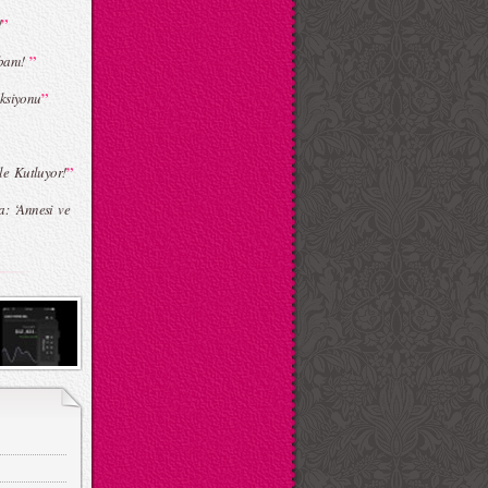
”
!
”
banı!
”
ksiyonu
”
mle Kutluyor!
: ‘Annesi ve