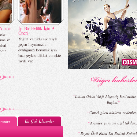
Aileler
İyi Bir Evlilik İçin 9
Öneri
eler
Yoğun ve türlü sıkıntıyla
ssas ve
geçen hayatınızda
leri
evliliğinizi korumak için
edir.
bazı şeylere dikkat etmekte
fayda var.
“
Tohum Otizm Vakfı Alışveriş Festivaline
”
Başladı
“
Cinsel gücü öldüren nedenler..
nenler
En Çok İzlenenler
“
Anneler günü’ne özel takılar...
“
Beyaz Örtü Ruhu Da Bedeni Rahatla