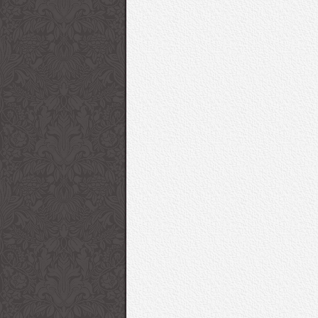
Lolas Heels Ayakkabı
Zeynep Alppay Takı
Dijital Ayna İle Kıyafet Seçme
Nasıl bir kedi o?
Koleksiyonu
Koleksiyonu
Derdi Bitiyor
“O” 2016-17 Sonbahar/Kış
Game Of Thrones Diz
Çanta Koleksiyonu
Setinden Son Fotoğrafl
Giorgio Armani 2017
53. Uluslararası Anta
İlkbahar/Yaz Kadın
Festivali Kırmızı Halı
Koleksiyonu “Charmani”