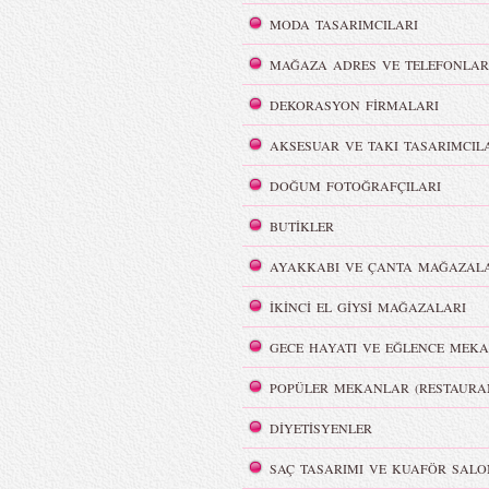
MODA TASARIMCILARI
Victoria`s Secret Meleklerinin
Dumanlı Göz Makyajı
Şov Hazırlıkları
MAĞAZA ADRES VE TELEFONLAR
DEKORASYON FİRMALARI
AKSESUAR VE TAKI TASARIMCIL
DOĞUM FOTOĞRAFÇILARI
i
REMISABBAH,
BUTİKLER
ar
MLLEPAUETTE Koleksiyonu
AYAKKABI VE ÇANTA MAĞAZALA
İKİNCİ EL GİYSİ MAĞAZALARI
GECE HAYATI VE EĞLENCE MEKA
lya Film
Color Party | Sziget 2016
POPÜLER MEKANLAR (RESTAURA
DİYETİSYENLER
SAÇ TASARIMI VE KUAFÖR SALO