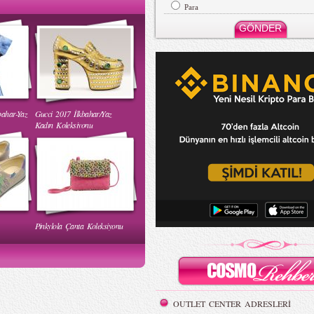
Mehtap Elaidi - MBFWI Yaz
Para
2015 Defilesi
bahar-Yaz
Gucci 2017 İlkbahar/Yaz
 Yaz
Burçe Bekrek - MBFWI Yaz
Kadın Koleksiyonu
2015 Defilesi
Pinkylola Çanta Koleksiyonu
WI Yaz
Hakan Akkaya - MBFWI Yaz
2015 Defilesi
OUTLET CENTER ADRESLERİ