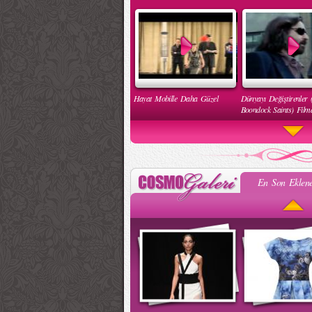
Hayat Mobille Daha Güzel
Dünyayı Değiştirenler 
Boondock Saints) Filmd
En Son Eklene
Engelleri Kaldır Hareketi
İnsan Hakları