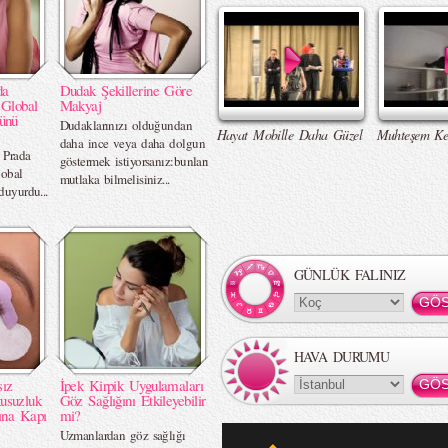
da
Dudak Şekillerine Göre
 Global
Makyaj
ünü
Dudaklarınızı olduğundan
Hayat Mobille Daha Güzel
Muhteşem Ke
daha ince veya daha dolgun
 Prada
göstermek istiyorsanız:bunları
lobal
mutlaka bilmelisiniz...
duyurdu...
GÜNLÜK FALINIZ
HAVA DURUMU
sız
İpek Kirpik Uygulamaları
usuzluk
Göz Sağlığını Etkileyebilir
ına Kapı
mi?
Uzmanlardan göz sağlığı