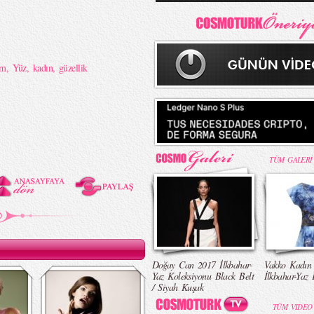
em
,
Yüz
,
kadın
,
güzellik
TÜM GALERİ
Doğay Can 2017 İlkbahar-
Vakko Kadın
Yaz Koleksiyonu Black Belt
İlkbahar-Yaz 
/ Siyah Kuşak
TÜM VIDEO