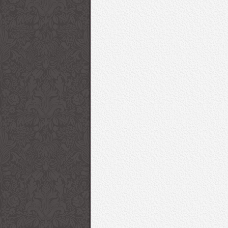
“O” 2016-17 Sonbahar/Kış
Game Of Thrones Diz
Çanta Koleksiyonu
Setinden Son Fotoğrafl
Giorgio Armani 2017
53. Uluslararası Anta
İlkbahar/Yaz Kadın
Festivali Kırmızı Halı
Koleksiyonu “Charmani”
Ceza | Sziget 2016
Sziget Festivali 1. Gün