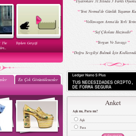
“
Tiyatrokare 31.Yılında 3 Farklı Oyunl
“
‘Yeni Normal’de Günlük Yaşamın Ku
“
Volkswagen Arena’da Yerli Yeri
“
”
Saf Çikolata Hazinedir
“
”
Yorgun Ve Savaşçı
( The
Toplum Gerçeği
en...
“
Doğru Sevgiliyi Bulmak İçin Kodlarınd
nler
En Çok Görüntülenenler
Mehtap Elaidi - MBFWI Yaz
2015 Defilesi
Anket
Aşk mı, Para mı?
Aşk
Para