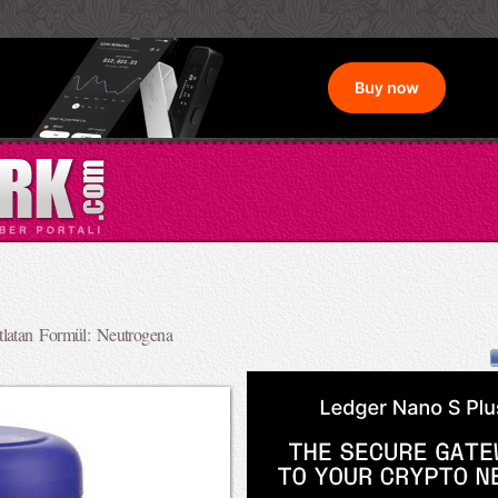
tlatan Formül: Neutrogena