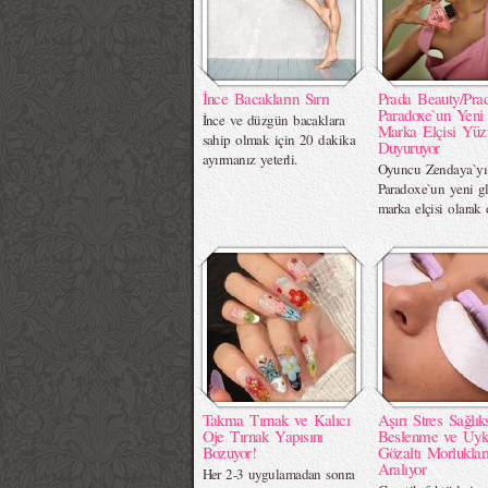
İnce Bacakların Sırrı
Prada Beauty/Pra
Paradoxe`un Yeni
İnce ve düzgün bacaklara
Marka Elçisi Yüz
sahip olmak için 20 dakika
Duyuruyor
ayırmanız yeterli.
Oyuncu Zendaya`yı
Paradoxe`un yeni g
marka elçisi olarak 
Takma Tırnak ve Kalıcı
Aşırı Stres Sağlık
Oje Tırnak Yapısını
Beslenme ve Uyk
Bozuyor!
Gözaltı Morluklar
Aralıyor
Her 2-3 uygulamadan sonra