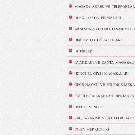
MAĞAZA ADRES VE TELEFONLAR
i
REMISABBAH,
ar
MLLEPAUETTE Koleksiyonu
DEKORASYON FİRMALARI
AKSESUAR VE TAKI TASARIMCIL
DOĞUM FOTOĞRAFÇILARI
BUTİKLER
lya Film
Color Party | Sziget 2016
AYAKKABI VE ÇANTA MAĞAZALA
İKİNCİ EL GİYSİ MAĞAZALARI
GECE HAYATI VE EĞLENCE MEKA
POPÜLER MEKANLAR (RESTAURA
DİYETİSYENLER
MBFWI - Cihan Nacar
Beachwear İlkbahar/ Yaz 2016
SAÇ TASARIMI VE KUAFÖR SALO
YOGA MERKEZLERİ