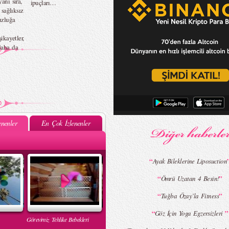
anı sıra,
ipuçları…
 sağlıksız
uzluğa
şikayetler,
daha da
nenler
En Çok İzlenenler
“
Ayak Bileklerine Liposuction
“
”
Ömrü Uzatan 4 Besin!
“
”
Tuğba Özay’la Fitness
“
”
Göz İçin Yoga Egzersizleri
Görevimiz Tehlike Bebekleri