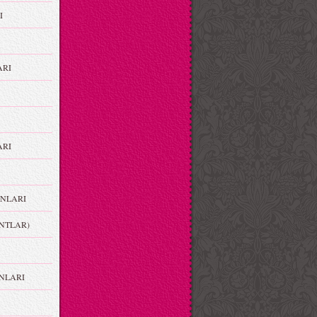
I
ARI
RI
NLARI
NTLAR)
NLARI