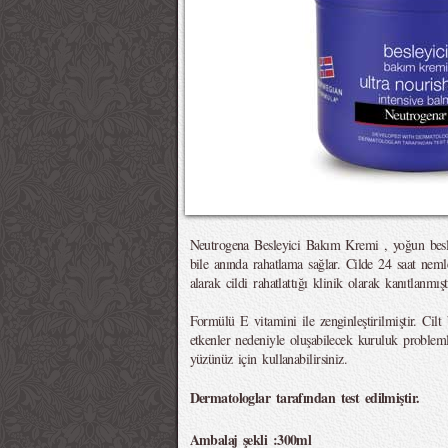
Neutrogena Besleyici Bakım Kremi , yoğun besle
bile anında rahatlama sağlar. Cilde 24 saat nemle
alarak cildi rahatlattığı klinik olarak kanıtlanmıştı
Formülü E vitamini ile zenginleştirilmiştir. Cilt 
etkenler nedeniyle oluşabilecek kuruluk proble
yüzünüz için kullanabilirsiniz.
Dermatologlar tarafından test edilmiştir.
Ambalaj şekli :300ml