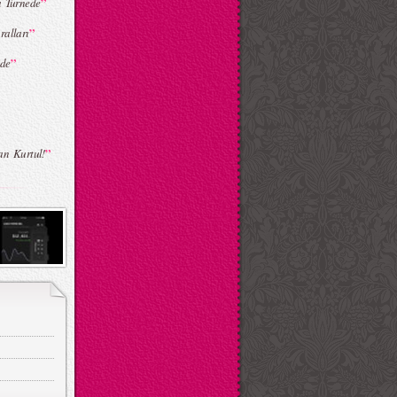
”
a Turnede
”
ralları
”
nde
”
an Kurtul!