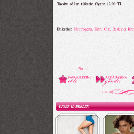
Tavsiye edilen tüketici fiyatı: 12,90 TL
Etiketler:
Neutrogena
,
Kuru Cilt
,
Besleyici Kr
Pin It
DİĞER HABERLER