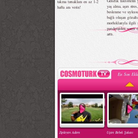
Genetik faktörlerin y
takma tırnaklara en az 1-2
yaş alma, aşırı stres,
hafta ara verin!
beslenme ve uykus
bağlı oluşan gözaltı
morluklarıyla ilgili 
pandemiden sonra 
arttı.
En Son Ekle
Zıplayan Adam
Uçan Bebek Şakası