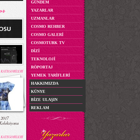
GÜNDEM
YAZARLAR
UZMANLAR
COSMO REHBER
COSMO GALERİ
COSMOTURK TV
DİZİ
TEKNOLOJİ
RÖPORTAJ
 KATEGORİLERİ
YEMEK TARİFLERİ
HAKKIMIZDA
KÜNYE
BİZE ULAŞIN
REKLAM
 2017
Koleksiyonu
 KATEGORİLERİ