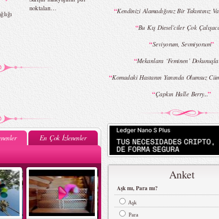
noktaları…
“
Kendinizi Alamadığınız Bir Takıntınız Va
ğlığı
“
Bu Kış Diesel'ciler Çok Çalışac
“
”
Seviyorum, Sevmiyorum
“
Mekanlara ‘Feminen’ Dokunuş
“
Komadaki Hastanın Yanında Olumsuz Cü
“
”
Çapkın Halle Berry...
nenler
En Çok İzlenenler
Anket
Aşk mı, Para mı?
Aşk
Para