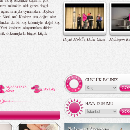
n ilk iş öncelikle kaşlarını çok
 kısmı mümkün olduğunca doğal
 uçkısımlarıyla oynamaları. Böylece
r. Nasıl mı? Kaşların uca doğru olan
rdından da bir kaş kalemiyle, doğal kaş
 Yeni kaşlarını oluştururken dikkat
inik dokunuşlarla birçok küçük
Hayat Mobille Daha Güzel
Muhteşem Ke
GÜNLÜK FALINIZ
HAVA DURUMU