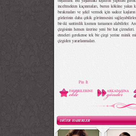
başlaması. Bu yaşlardaki kişilerin yapması gereke
inceltmekten kaçınmaları, burun köküne yakın
bırakmaları ve şekil vermek için sadece kaşların
gözlerinin daha çekik görünmesini sağlayabilirle
bir-iki santimlik kısmını tamamen alabilirler. A
çizgisinin hemen üzerine yeni bir hat çizmeleri.
etmeleri gerekense tek bir çizgi yerine minik m
çizgiden yararlanmaları.
Pin It
DİĞER HABERLER