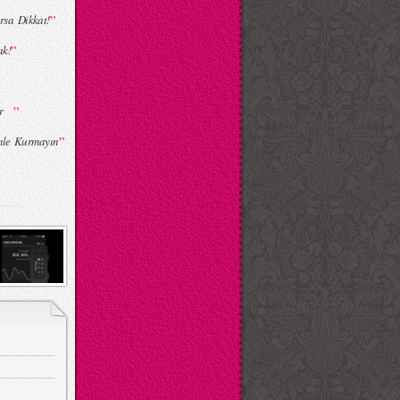
”
rsa Dikkat!
”
ak!
”
lar
”
mle Kurmayın