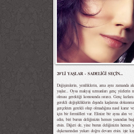
20’Lİ YAŞLAR - SADELİĞİ SEÇİN...
Değişimlerin, yeniliklerin, ama aynı zamanda akla
yaşlar... Oysa makyaj uzmanları genç yüzlerin
olması gerektiği konusunda ısrarcı. Genç kızlara
gerekli değişikliklerin dışında kaşlarına dokunma
gerçekten gerekli olup olmadığına nasıl karar 
için bir formülleri var. Elinize bir ayna alın ve
edin, biri burun deliğinizin hemen yanından b
etsin. Diğeri de, yine burun deliğinizin hemen 
dışkenarından yukarı doğru devam etsin. işte kaş