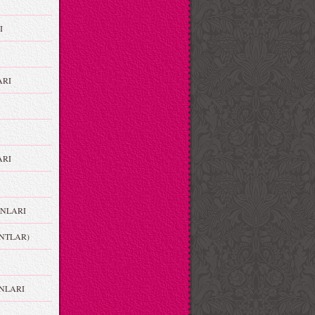
I
ARI
RI
NLARI
NTLAR)
NLARI