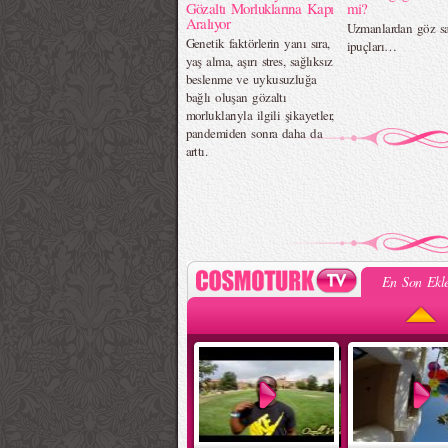
Gözaltı Morluklarına Kapı
mi?
Aralıyor
Uzmanlardan göz sa
Genetik faktörlerin yanı sıra,
ipuçları…
yaş alma, aşırı stres, sağlıksız
beslenme ve uykusuzluğa
bağlı oluşan gözaltı
morluklarıyla ilgili şikayetler,
pandemiden sonra daha da
arttı.
En Son Ekle