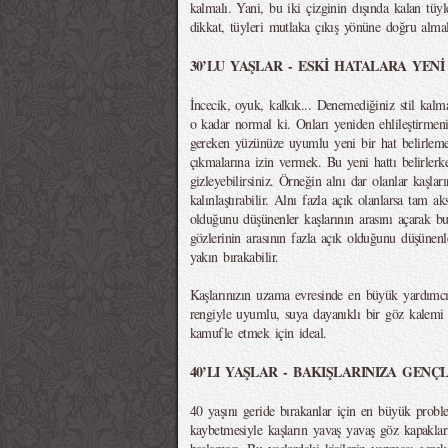
kalmalı. Yani, bu iki çizginin dışında kalan tüyle
dikkat, tüyleri mutlaka çıkış yönüne doğru almal
30’LU YAŞLAR - ESKİ HATALARA YEN
İncecik, oyuk, kalkık... Denemediğiniz stil kalma
o kadar normal ki. Onları yeniden ehlileştirme
gereken yüzünüze uyumlu yeni bir hat belirlem
çıkmalarına izin vermek. Bu yeni hattı belirler
gizleyebilirsiniz. Örneğin alnı dar olanlar kaşlar
kalınlaştırabilir. Alnı fazla açık olanlarsa tam ak
olduğunu düşünenler kaşlarının arasını açarak bu
gözlerinin arasının fazla açık olduğunu düşünen
yakın bırakabilir.
Kaşlarınızın uzama evresinde en büyük yardımcın
rengiyle uyumlu, suya dayanıklı bir göz kalemi 
kamufle etmek için ideal.
40’LI YAŞLAR - BAKIŞLARINIZA GENÇ
40 yaşını geride bırakanlar için en büyük problem
kaybetmesiyle kaşların yavaş yavaş göz kapaklar