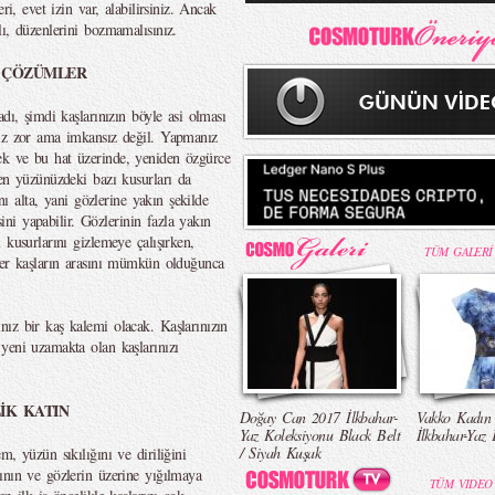
ri, evet izin var, alabilirsiniz. Ancak
ı, düzenlerini bozmamalısınız.
İ ÇÖZÜMLER
dı, şimdi kaşlarınızın böyle asi olması
niz zor ama imkansız değil. Yapmanız
ek ve bu hat üzerinde, yeniden özgürce
ken yüzünüzdeki bazı kusurları da
ını alta, yani gözlerine yakın şekilde
sini yapabilir. Gözlerinin fazla yakın
 kusurlarını gizlemeye çalışırken,
TÜM GALERİ
ler kaşların arasını mümkün olduğunca
ız bir kaş kalemi olacak. Kaşlarınızın
yeni uzamakta olan kaşlarınızı
LİK KATIN
Doğay Can 2017 İlkbahar-
Vakko Kadın
Yaz Koleksiyonu Black Belt
İlkbahar-Yaz 
/ Siyah Kuşak
, yüzün sıkılığını ve diriliğini
ının ve gözlerin üzerine yığılmaya
TÜM VIDEO