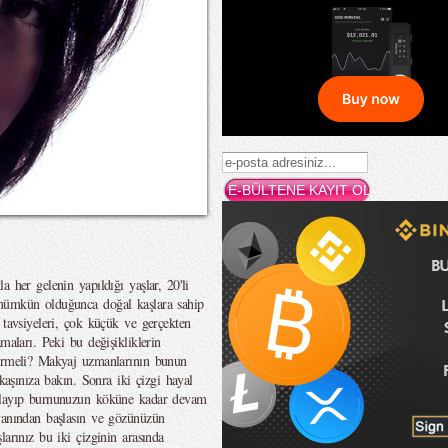
 her gelenin yapıldığı yaşlar, 20'li
 mümkün olduğunca doğal kaşlara sahip
 tavsiyeleri, çok küçük ve gerçekten
maları. Peki bu değişikliklerin
vermeli? Makyaj uzmanlarının bunun
 kaşınıza bakın. Sonra iki çizgi hayal
aşlayıp burnunuzun köküne kadar devam
yanından başlasın ve gözünüzün
larınız bu iki çizginin arasında