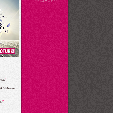
”
yun!
 10 Mekanda
”
er