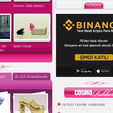
Görevimiz Tehlike Bebekleri
( The
Toplum Gerçeği
en...
nler
En Çok Görüntülenenler
Mehtap Elaidi - MBFWI Yaz
2015 Defilesi
OUTLET CENTER ADRESLERİ