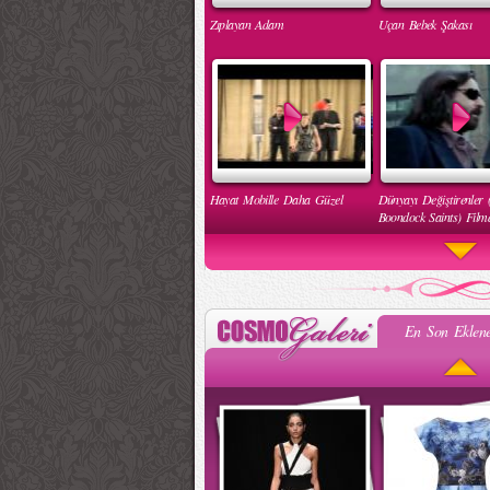
Zıplayan Adam
Uçan Bebek Şakası
Hayat Mobille Daha Güzel
Dünyayı Değiştirenler 
Boondock Saints) Filmd
En Son Eklene
Engelleri Kaldır Hareketi
İnsan Hakları