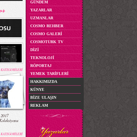
GÜNDEM
YAZARLAR
UZMANLAR
COSMO REHBER
COSMO GALERİ
COSMOTURK TV
DİZİ
TEKNOLOJİ
RÖPORTAJ
 KATEGORİLERİ
YEMEK TARİFLERİ
HAKKIMIZDA
KÜNYE
BİZE ULAŞIN
REKLAM
 2017
Koleksiyonu
 KATEGORİLERİ