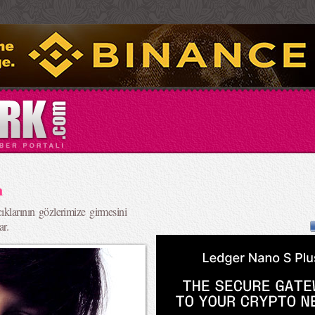
n
ıklarının gözlerimize girmesini
ar.