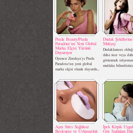
Prada Beauty/Prada
Dudak Şekillerin
Paradoxe`un Yeni Global
Makyaj
Marka Elçisi Yüzünü
Dudaklarınızı oldu
Duyuruyor
daha ince veya dah
Oyuncu Zendaya`yı Prada
göstermek istiyorsan
Paradoxe`un yeni global
mutlaka bilmelisiniz.
marka elçisi olarak duyurdu...
Aşırı Stres Sağlıksız
İpek Kirpik Uygu
Beslenme ve Uykusuzluk
Göz Sağlığını Etki