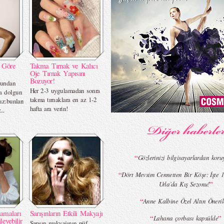
e Göre
Takma Tırnak ve Kalıcı
Oje Tırnak Yapısını
Bozuyor!
ğundan
Her 2-3 uygulamadan sonra
a dolgun
takma tırnaklara en az 1-2
ız:bunları
hafta ara verin!
..
“
Gözlerinizi bilgisayarlardan koru
“
Dört Mevsim Cennetten Bir Köşe: İşte
”
Urla’da Kış Sezonu!
“
Anne Kalbine Özel Altın Öneril
lamaları
Sarışınların Etkili Makyajı
“
”
Lahana çorbası kapsülde
leyebilir
Sarışın makyajının püf