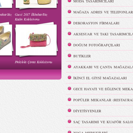
MODA TASARIMCILARI
MAĞAZA ADRES VE TELEFONLAR
bahar-Yaz
Gucci 2017 İlkbahar/Yaz
 Yaz
Burçe Bekrek - MBFWI Yaz
Kadın Koleksiyonu
2015 Defilesi
DEKORASYON FİRMALARI
AKSESUAR VE TAKI TASARIMCIL
DOĞUM FOTOĞRAFÇILARI
BUTİKLER
Pinkylola Çanta Koleksiyonu
WI Yaz
Hakan Akkaya - MBFWI Yaz
AYAKKABI VE ÇANTA MAĞAZALA
2015 Defilesi
İKİNCİ EL GİYSİ MAĞAZALARI
GECE HAYATI VE EĞLENCE MEKA
POPÜLER MEKANLAR (RESTAURA
Victoria`s Secret Meleklerinin
DİYETİSYENLER
Dumanlı Göz Makyajı
Şov Hazırlıkları
SAÇ TASARIMI VE KUAFÖR SALO
YOGA MERKEZLERİ