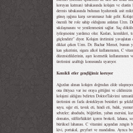
koruyan katman) tabakasında kolajen ve elastin l
dermis tabakasında bulunan hyaluronik asit mikt
güneş ışığına karşı savunmasız hale gelir. Kola
önemli bir role sahip olduğunu anlatan Uzm. D
sıkılaşmasını ve yenilenmesini sağlar. Saç dökül
iyileşmesine yardımcı olur. Kasları, kemikleri, tı
güçlendirir” diyor. Kolajen üretimini yavaşlata
dikkat çeken Uzm. Dr. Bachar Memet, bunun yanı
kan şekerinin, sigara alkol kullanımının, C vitam
düzensizliklerinin, aşırı kozmetik kullanımının ve
üretimini azalttığı konusunda uyarıyor.
Kemikli etler gençliğimiz koruyor
Ağızdan alınan kolajen doğrudan cilde ulaşmıyo
ona ihtiyacı var ise oraya gittiğini ve cildimiz
kolajeni aldığını belirten DoktorTakvimi uzma
üretimini en fazla destekleyen besinleri şu şekild
suyu, sığır eti, tavuk eti, hindi eti, balık, yum
sebzeler; ahududu, böğürtlen, yaban mersini, kızı
domates, sülfür/kükürt içeren brokoli, lahana, so
bürüksel lahanası. C vitamini açışından zengin 
kivi, portakal, greyfurt ve mandalina. Ayrıca b