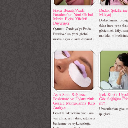
Prada Beauty/Prada
Dudak Şekillerin
Paradoxe`un Yeni Global
Makyaj
Marka Elçisi Yüzünü
Dudaklarınızı oldu
Duyuruyor
daha ince veya dah
Oyuncu Zendaya`yı Prada
göstermek istiyorsan
Paradoxe`un yeni global
mutlaka bilmelisiniz.
marka elçisi olarak duyurdu...
Aşırı Stres Sağlıksız
İpek Kirpik Uygu
Beslenme ve Uykusuzluk
Göz Sağlığını Etki
Gözaltı Morluklarına Kapı
mi?
Aralıyor
Uzmanlardan göz sa
Genetik faktörlerin yanı sıra,
ipuçları…
yaş alma, aşırı stres, sağlıksız
beslenme ve uykusuzluğa