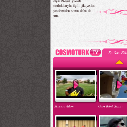
bağlı oluşan gözaltı
morluklarıyla ilgili şikayetler,
pandemiden sonra daha da
arttı.
En Son Ekle
Zıplayan Adam
Uçan Bebek Şakası