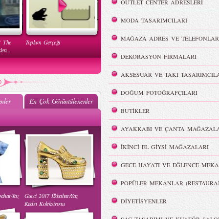
OUTLET CENTER ADRESLERİ
MODA TASARIMCILARI
MAĞAZA ADRES VE TELEFONLAR
( The
Toplum Gerçeği
en...
DEKORASYON FİRMALARI
AKSESUAR VE TAKI TASARIMCIL
DOĞUM FOTOĞRAFÇILARI
nler
En Çok Görüntülenenler
BUTİKLER
Mehtap Elaidi - MBFWI Yaz
2015 Defilesi
AYAKKABI VE ÇANTA MAĞAZALA
İKİNCİ EL GİYSİ MAĞAZALARI
GECE HAYATI VE EĞLENCE MEKA
POPÜLER MEKANLAR (RESTAURA
bahar-Yaz
Gucci 2017 İlkbahar/Yaz
 Yaz
Burçe Bekrek - MBFWI Yaz
DİYETİSYENLER
Kadın Koleksiyonu
2015 Defilesi