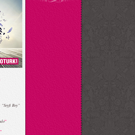
 “Seyfi Bey”
”
ndo
”