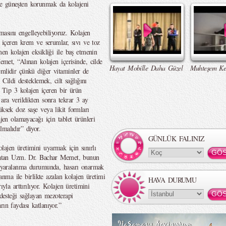
ve güneşten korunmak da kolajeni
sını engelleyebiliyoruz. Kolajen
n içeren krem ve serumlar, sıvı ve toz
men kolajen eksikliği ile baş etmenin
t, “Alınan kolajen içerisinde, cilde
Hayat Mobille Daha Güzel
Muhteşem Ke
emlidir çünkü diğer vitaminler de
 Cildi desteklemek, cilt sağlığını
Tip 3 kolajen içeren bir ürün
 ara verildikten sonra tekrar 3 ay
üksek doz saşe veya likit formları
ajen olamayacağı için tablet ürünleri
malıdır” diyor.
GÜNLÜK FALINIZ
lajen üretimini uyarmak için sınırlı
ırlatan Uzm. Dr. Bachar Memet, bunun
ir yaralanma durumunda, hasarı onarmak
şlanma ile birlikte azalan kolajen üretimi
HAVA DURUMU
yla arttırılıyor. Kolajen üretimini
 desteği sağlayan mezoterapi
ın faydası katlanıyor.”