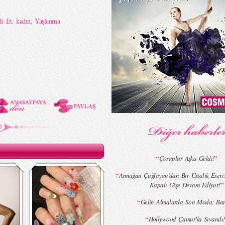
i Et
,
kadın
,
Yaşlanma
“
”
Çoraplar Aşka Geldi!
“
Armağan Çağlayan’dan Bir Ustalık Eseri:
”
Kapalı Gişe Devam Ediyor!
“
Gelin Almalarda Son Moda: Ba
“
Hollywood Çamur'la Sıvandı!