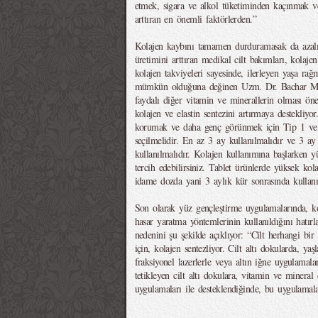
etmek, sigara ve alkol tüketiminden kaçınmak 
arttıran en önemli faktörlerden.”
Kolajen kaybını tamamen durduramasak da azalma
üretimini arttıran medikal cilt bakımları, kolaje
kolajen takviyeleri sayesinde, ilerleyen yaşa rağ
mümkün olduğuna değinen Uzm. Dr. Bachar Meme
faydalı diğer vitamin ve minerallerin olması ön
kolajen ve elastin sentezini artırmaya destekliyor.
korumak ve daha genç görünmek için Tip 1 ve 
seçilmelidir. En az 3 ay kullanılmalıdır ve 3 ay
kullanılmalıdır. Kolajen kullanımına başlarken y
tercih edebilirsiniz. Tablet ürünlerde yüksek kol
idame dozda yani 3 aylık kür sonrasında kullanıl
Son olarak yüz gençleştirme uygulamalarında, ko
hasar yaratma yöntemlerinin kullanıldığını hat
nedenini şu şekilde açıklıyor: “Cilt herhangi b
için, kolajen sentezliyor. Cilt altı dokularda, ya
fraksiyonel lazerlerle veya altın iğne uygulamaları
tetikleyen cilt altı dokulara, vitamin ve mineral
uygulamaları ile desteklendiğinde, bu uygulamalar