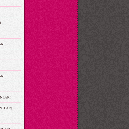
I
ARI
RI
NLARI
NTLAR)