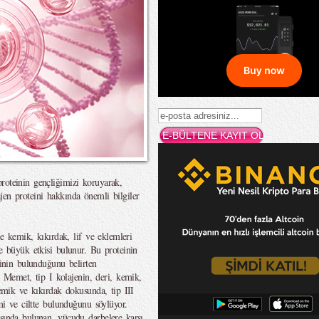
roteinin gençliğimizi koruyarak,
jen proteini hakkında önemli bilgiler
le kemik, kıkırdak, lif ve eklemleri
ne büyük etkisi bulunur. Bu proteinin
pinin bulunduğunu belirten
emet, tip I kolajenin, deri, kemik,
kemik ve kıkırdak dokusunda, tip III
emi ve ciltte bulunduğunu söylüyor.
asında bulunan, vücudu darbelere karşı