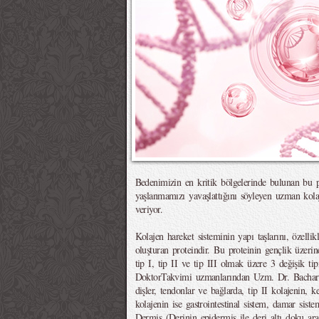
Bedenimizin en kritik bölgelerinde bulunan bu p
yaşlanmamızı yavaşlattığını söyleyen uzman kola
veriyor.
Kolajen hareket sisteminin yapı taşlarını, özellik
oluşturan proteindir. Bu proteinin gençlik üzeri
tip I, tip II ve tip III olmak üzere 3 değişik ti
DoktorTakvimi uzmanlarından Uzm. Dr. Bachar M
dişler, tendonlar ve bağlarda, tip II kolajenin, 
kolajenin ise gastrointestinal sistem, damar sist
Dermis (Derinin epidermis ile deri altı doku ar