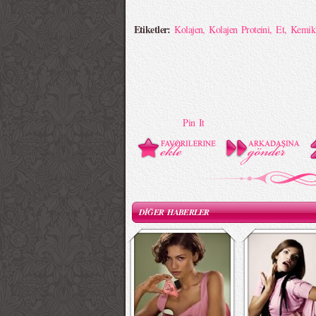
Etiketler:
Kolajen
,
Kolajen Proteini
,
Et
,
Kemikl
Pin It
DİĞER HABERLER