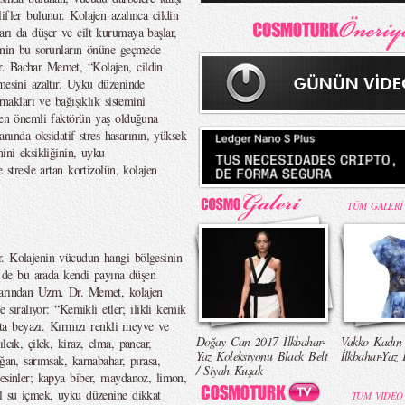
ifler bulunur. Kolajen azalınca cildin
arı da düşer ve cilt kurumaya başlar,
jenin bu sorunların önüne geçmede
r. Bachar Memet, “Kolajen, cildin
mesini azaltır. Uyku düzeninde
rnakları ve bağışıklık sistemini
n en önemli faktörün yaş olduğuna
nda oksidatif stres hasarının, yüksek
ini eksikliğinin, uyku
 stresle artan kortizolün, kolajen
TÜM GALERİ
r. Kolajenin vücudun hangi bölgesinin
in de bu arada kendi payına düşen
nlarından Uzm. Dr. Memet, kolajen
e sıralıyor: “Kemikli etler; ilikli kemik
urta beyazı. Kırmızı renkli meyve ve
Doğay Can 2017 İlkbahar-
Vakko Kadın
lcık, çilek, kiraz, elma, pancar,
Yaz Koleksiyonu Black Belt
İlkbahar-Yaz 
ğan, sarımsak, karnabahar, pırasa,
/ Siyah Kuşak
besinler; kapya biber, maydanoz, limon,
ol su içmek, uyku düzenine dikkat
TÜM VIDEO