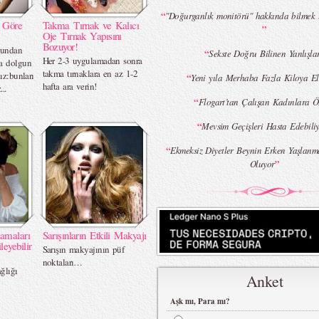
“
"Doğurganlık monitörü" hakkında bilmek ist
e Göre
Takma Tırnak ve Kalıcı
”
Oje Tırnak Yapısını
Bozuyor!
ğundan
“
Sekste Doğru Bilinen Yanlışla
Her 2-3 uygulamadan sonra
a dolgun
takma tırnaklara en az 1-2
ız:bunları
“
Yeni yıla Merhaba Fazla Kiloya El
hafta ara verin!
..
“
Flogart’tan Çalışan Kadınlara Ö
“
Mevsim Geçişleri Hasta Edebili
“
Ekmeksiz Diyetler Beynin Erken Yaşlan
”
Oluyor
lamaları
Sarışınların Etkili Makyajı
leyebilir
Sarışın makyajının püf
noktaları…
ğlığı
Anket
Aşk mı, Para mı?