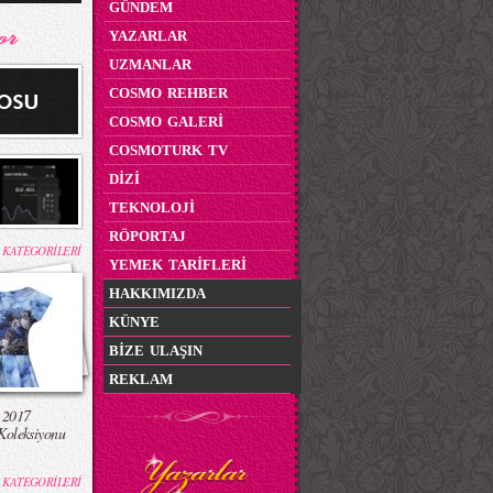
GÜNDEM
YAZARLAR
UZMANLAR
COSMO REHBER
COSMO GALERİ
COSMOTURK TV
DİZİ
TEKNOLOJİ
RÖPORTAJ
 KATEGORİLERİ
YEMEK TARİFLERİ
HAKKIMIZDA
KÜNYE
BİZE ULAŞIN
REKLAM
 2017
Koleksiyonu
 KATEGORİLERİ