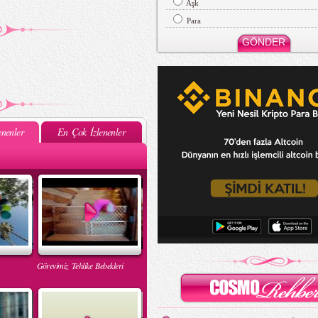
Aşk
Para
nenler
En Çok İzlenenler
Görevimiz Tehlike Bebekleri