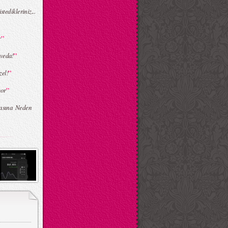
edikleriniz...
”
r
”
veda!
”
zel!
”
yor
masına Neden