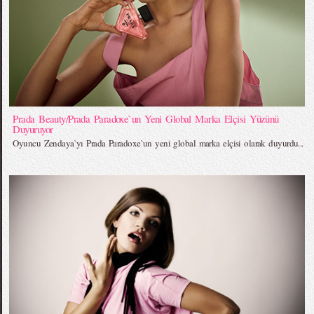
Prada Beauty/Prada Paradoxe`un Yeni Global Marka Elçisi Yüzünü
Duyuruyor
Oyuncu Zendaya`yı Prada Paradoxe`un yeni global marka elçisi olarak duyurdu...