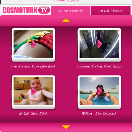
En Son Eklenenler
En Çok İzlenenler
Anne Karnında Dans Eden Bebek
Asansörde Korkunç Zombi Şakası
En Tatlı Gülen Bebek
Wolfson - Ibiza Comeback