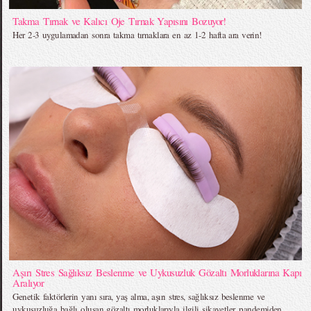
Takma Tırnak ve Kalıcı Oje Tırnak Yapısını Bozuyor!
Her 2-3 uygulamadan sonra takma tırnaklara en az 1-2 hafta ara verin!
Aşırı Stres Sağlıksız Beslenme ve Uykusuzluk Gözaltı Morluklarına Kapı
Aralıyor
Genetik faktörlerin yanı sıra, yaş alma, aşırı stres, sağlıksız beslenme ve
uykusuzluğa bağlı oluşan gözaltı morluklarıyla ilgili şikayetler, pandemiden