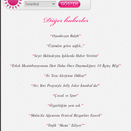
MBFWI - Gülçin Çengel 2015 Yaz
MBFWI - Zeynep Erdoğan 2015 Yaz
Koleksiyonu
Koleksiyonu
“
”
Oyunbozan Ralph
“
”
Üzümden gelen sağlık...
MBFWI - Giray Sepin 2015 Yaz Koleksiyonu
MBFWI - Burçe Bekrek 2015 Yaz Koleksiyonu
“
”
Seyir Halindeyim, Işıklarda Haber Veririm
“
”
Erkek Mastürbasyonuna Dair Daha Önce Duymadığınız 10 İlginç Bilgi
“
”
Ev Tozu Alerjisine Dikkat!
“
”
Nez Yeni Projesiyle Jolly Joker İstanbul`da!
“
”
Çocuk ve Spor
“
”
Özgürlüğün yeni adı
“
”
Malta’da Ağustosta Festival Rüzgarları Esecek
“
”
Trafik “Hasta” Ediyor”