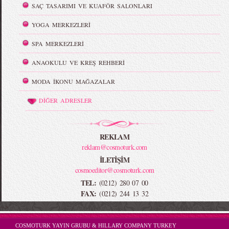
SAÇ TASARIMI VE KUAFÖR SALONLARI
YOGA MERKEZLERİ
SPA MERKEZLERİ
ANAOKULU VE KREŞ REHBERİ
MODA İKONU MAĞAZALAR
DİĞER ADRESLER
REKLAM
reklam@cosmoturk.com
İLETİŞİM
cosmoeditor@cosmoturk.com
TEL:
(0212) 280 07 00
FAX:
(0212) 244 13 32
-->
COSMOTURK YAYIN GRUBU & HILLARY COMPANY TURKEY