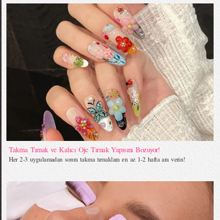
Takma Tırnak ve Kalıcı Oje Tırnak Yapısını Bozuyor!
Her 2-3 uygulamadan sonra takma tırnaklara en az 1-2 hafta ara verin!