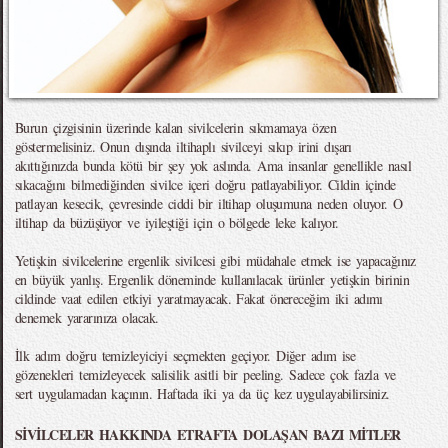
Burun çizgisinin üzerinde kalan sivilcelerin sıkmamaya özen
göstermelisiniz. Onun dışında iltihaplı sivilceyi sıkıp irini dışarı
akıttığınızda bunda kötü bir şey yok aslında. Ama insanlar genellikle nasıl
sıkacağını bilmediğinden sivilce içeri doğru patlayabiliyor. Cildin içinde
patlayan kesecik, çevresinde ciddi bir iltihap oluşumuna neden oluyor. O
iltihap da büzüşüyor ve iyileştiği için o bölgede leke kalıyor.
Yetişkin sivilcelerine ergenlik sivilcesi gibi müdahale etmek ise yapacağınız
en büyük yanlış. Ergenlik döneminde kullanılacak ürünler yetişkin birinin
cildinde vaat edilen etkiyi yaratmayacak. Fakat önereceğim iki adımı
denemek yararınıza olacak.
İlk adım doğru temizleyiciyi seçmekten geçiyor. Diğer adım ise
gözenekleri temizleyecek salisilik asitli bir peeling. Sadece çok fazla ve
sert uygulamadan kaçının. Haftada iki ya da üç kez uygulayabilirsiniz.
SİVİLCELER HAKKINDA ETRAFTA DOLAŞAN BAZI MİTLER