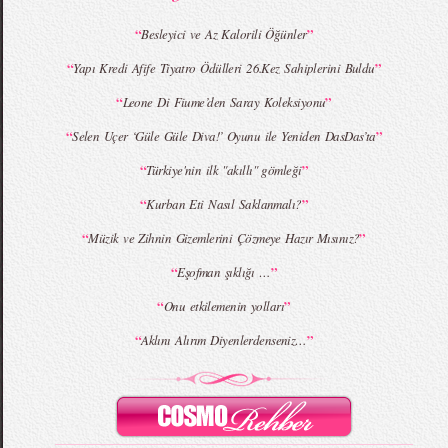
“
”
Besleyici ve Az Kalorili Öğünler
“
”
Yapı Kredi Afife Tiyatro Ödülleri 26.Kez Sahiplerini Buldu
MBFWI - Giray Sepin 2015 Yaz Koleksiyonu
MBFWI - Burçe Bekrek 2015 Yaz Koleksiyonu
“
”
Leone Di Fiume’den Saray Koleksiyonu
“
”
Selen Uçer ‘Güle Güle Diva!’ Oyunu ile Yeniden DasDas’ta
“
”
Türkiye'nin ilk "akıllı" gömleği
“
”
Kurban Eti Nasıl Saklanmalı?
“
”
Müzik ve Zihnin Gizemlerini Çözmeye Hazır Mısınız?
“
”
Eşofman şıklığı …
“
”
Onu etkilemenin yolları
“
”
Aklını Alırım Diyenlerdenseniz…