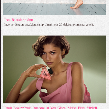
İnce Bacakların Sırrı
İnce ve düzgün bacaklara sahip olmak için 20 dakika ayırmanız yeterli.
Prada Beauty/Prada Paradoxe`un Yeni Global Marka Elçisi Yüzünü