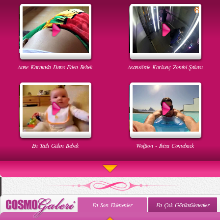
Anne Karnında Dans Eden Bebek
Asansörde Korkunç Zombi Şakası
En Tatlı Gülen Bebek
Wolfson - Ibiza Comeback
En Son Eklenenler
En Çok Görüntülenenler