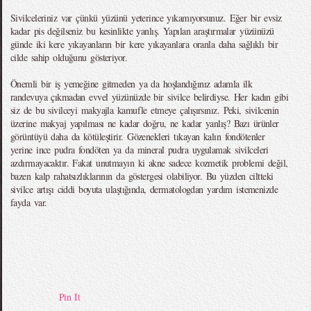
Sivilceleriniz var çünkü yüzünü yeterince yıkamıyorsunuz. Eğer bir evsiz
kadar pis değilseniz bu kesinlikte yanlış. Yapılan araştırmalar yüzünüzü
günde iki kere yıkayanların bir kere yıkayanlara oranla daha sağlıklı bir
cilde sahip olduğunu gösteriyor.
Önemli bir iş yemeğine gitmeden ya da hoşlandığınız adamla ilk
randevuya çıkmadan evvel yüzünüzde bir sivilce belirdiyse. Her kadın gibi
siz de bu sivilceyi makyajla kamufle etmeye çalışırsınız. Peki, sivilcenin
üzerine makyaj yapılması ne kadar doğru, ne kadar yanlış? Bazı ürünler
görüntüyü daha da kötüleştirir. Gözenekleri tıkayan kalın fondötenler
yerine ince pudra fondöten ya da mineral pudra uygulamak sivilceleri
azdırmayacaktır. Fakat unutmayın ki akne sadece kozmetik problemi değil,
bazen kalp rahatsızlıklarının da göstergesi olabiliyor. Bu yüzden ciltteki
sivilce artışı ciddi boyuta ulaştığında, dermatologdan yardım istemenizde
fayda var.
Pin It