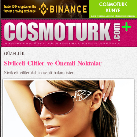
GÜZELLİK
Sivilceli Ciltler ve Önemli Noktalar
Sivilceli ciltler daha özenli bakım ister…