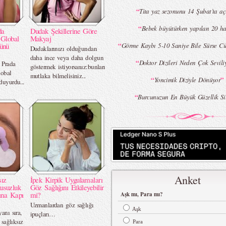
“
Tita yaz sezonunu 14 Şubat’ta aç
“
Bebek büyütürken yapılan 20 ha
da
Dudak Şekillerine Göre
 Global
Makyaj
“
ünü
Görme Kaybı 5-10 Saniye Bile Sürse Cid
Dudaklarınızı olduğundan
daha ince veya daha dolgun
“
Doktor Dizileri Neden Çok Sevili
 Prada
göstermek istiyorsanız:bunları
lobal
mutlaka bilmelisiniz...
“
”
Yoncimik Diziyle Dönüyor
duyurdu...
“
Burcunuzun En Büyük Güzellik Si
Anket
sız
İpek Kirpik Uygulamaları
usuzluk
Göz Sağlığını Etkileyebilir
ına Kapı
mi?
Aşk mı, Para mı?
Uzmanlardan göz sağlığı
Aşk
anı sıra,
ipuçları…
 sağlıksız
Para