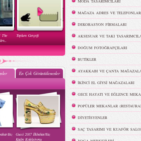
MODA TASARIMCILARI
MAĞAZA ADRES VE TELEFONLAR
DEKORASYON FİRMALARI
( The
Toplum Gerçeği
AKSESUAR VE TAKI TASARIMCIL
en...
DOĞUM FOTOĞRAFÇILARI
BUTİKLER
AYAKKABI VE ÇANTA MAĞAZALA
nler
En Çok Görüntülenenler
İKİNCİ EL GİYSİ MAĞAZALARI
Mehtap Elaidi - MBFWI Yaz
2015 Defilesi
GECE HAYATI VE EĞLENCE MEKA
POPÜLER MEKANLAR (RESTAURA
DİYETİSYENLER
SAÇ TASARIMI VE KUAFÖR SALO
bahar-Yaz
Gucci 2017 İlkbahar/Yaz
 Yaz
Burçe Bekrek - MBFWI Yaz
Kadın Koleksiyonu
YOGA MERKEZLERİ