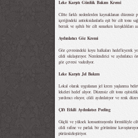
Leke Karşıtı Günlük Bakım Kremi
Ciltte farklı nedenlerden kaynaklanan düzensiz
içeriğindeki antioksidanlarla eşit bir cilt tonu sa
berrak ve ışıltılı bir cilt sunarken kırışıklıkları
Aydınlatıcı Göz Kremi
Göz çevresindeki koyu halkaları hedefleyerek y
cildi sıkılaştırıyor. Nemlendirici ve aydınlatıcı ö
göz çevresi vadediyor.
Leke Karşıtı Jel Bakım
Lokal olarak uygulanan jel krem yaşlanma belirt
lekeleri hedef alıyor. Düzensiz cilt tonu eşitsizl
yardımcı oluyor, cildi aydınlatıyor ve renk düzensi
Çift Etkili Aydınlatıcı Peeling
Güçlü ve yüksek konsantrasyonlu formülüyle cilt
cildi rafine ve parlak bir görünüme kavuşturuyo
pürüzsüzleştiriyor.