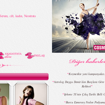
Serum
,
cilt
,
kadın
,
Neostrata
“
Kozmetikte yeni kampanyalar..
“
Astrolog Duygu Demir`den Burçlara Göre
”
Rehberi
“
Iphone 5S`nin Çıkış Tarihi Belli 
“
Burcu Esmersoy Neden Podyum