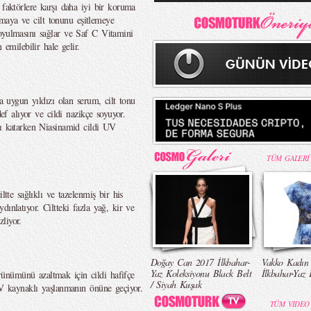
 faktörlere karşı daha iyi bir koruma
altmaya ve cilt tonunu eşitlemeye
oyulmasını sağlar ve Saf C Vitamini
 emilebilir hale gelir.
na uygun yıldızı olan serum, cilt tonu
def alıyor ve cildi nazikçe soyuyor.
tı katarken Niasinamid cildi UV
TÜM GALERİ
ltte sağlıklı ve tazelenmiş bir his
ınlatıyor. Ciltteki fazla yağ, kir ve
liyor.
Doğay Can 2017 İlkbahar-
Vakko Kadın
Yaz Koleksiyonu Black Belt
İlkbahar-Yaz 
ünümünü azaltmak için cildi hafifçe
/ Siyah Kuşak
 UV kaynaklı yaşlanmanın önüne geçiyor.
TÜM VIDEO