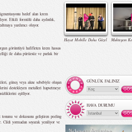
 pigmentasyonu hedef alan krem
ğlıyor. Etkili formülü daha aydınlık,
 azaltmaya yardımcı oluyor.
Hayat Mobille Daha Güzel
Muhteşem Ke
orgun görüntüyü hafifleten krem hassas
zelliği ile daha pürüzsüz ve parlak bir
GÜNLÜK FALINIZ
ileri, güneş veya akne sebebiyle oluşan
iklerini destekleyen metalleri hapsetmeye
zliklerini eşitliyor.
HAVA DURUMU
 tonunu ve dokusunu geliştiren peeling
r. Cildi yormadan soyarak yeniliyor ve