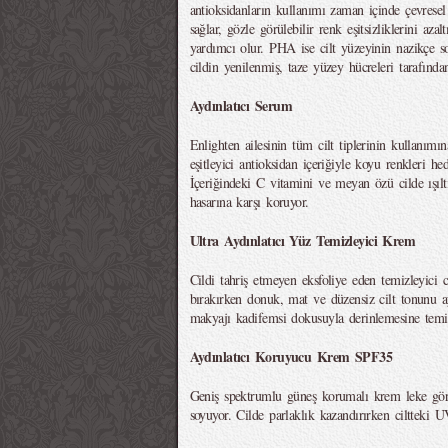
antioksidanların kullanımı zaman içinde çevresel
sağlar, gözle görülebilir renk eşitsizliklerini az
yardımcı olur. PHA ise cilt yüzeyinin nazikçe s
cildin yenilenmiş, taze yüzey hücreleri tarafından
Aydınlatıcı Serum
Enlighten ailesinin tüm cilt tiplerinin kullanımı
eşitleyici antioksidan içeriğiyle koyu renkleri he
İçeriğindeki C vitamini ve meyan özü cilde ışıl
hasarına karşı koruyor.
Ultra Aydınlatıcı Yüz Temizleyici Krem
Cildi tahriş etmeyen eksfoliye eden temizleyici ci
bırakırken donuk, mat ve düzensiz cilt tonunu ayd
makyajı kadifemsi dokusuyla derinlemesine temiz
Aydınlatıcı Koruyucu Krem SPF35
Geniş spektrumlu güneş korumalı krem leke gör
soyuyor. Cilde parlaklık kazandırırken ciltteki