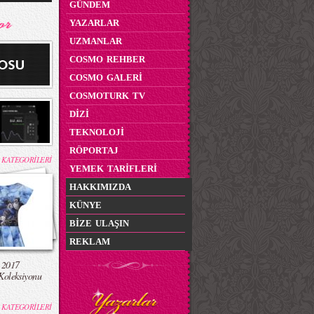
GÜNDEM
YAZARLAR
UZMANLAR
COSMO REHBER
COSMO GALERİ
COSMOTURK TV
DİZİ
TEKNOLOJİ
RÖPORTAJ
 KATEGORİLERİ
YEMEK TARİFLERİ
HAKKIMIZDA
KÜNYE
BİZE ULAŞIN
REKLAM
 2017
Koleksiyonu
 KATEGORİLERİ