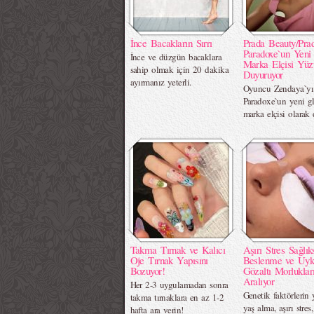
İnce Bacakların Sırrı
Prada Beauty/Pra
Paradoxe`un Yeni
İnce ve düzgün bacaklara
Marka Elçisi Yüz
sahip olmak için 20 dakika
Duyuruyor
ayırmanız yeterli.
Oyuncu Zendaya`yı
Paradoxe`un yeni g
marka elçisi olarak 
Takma Tırnak ve Kalıcı
Aşırı Stres Sağlık
Oje Tırnak Yapısını
Beslenme ve Uyk
Bozuyor!
Gözaltı Morluklar
Aralıyor
Her 2-3 uygulamadan sonra
Genetik faktörlerin y
takma tırnaklara en az 1-2
yaş alma, aşırı stres,
hafta ara verin!