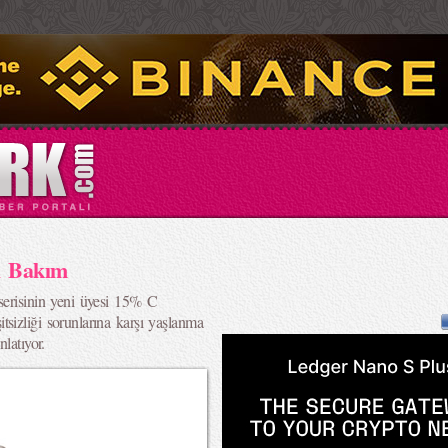
cı Bakım
serisinin yeni üyesi 15% C
sizliği sorunlarına karşı yaşlanma
latıyor.