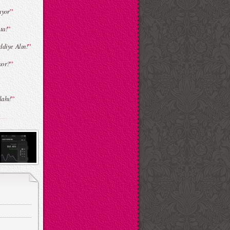
”
ıyor
”
ta!
”
diye Alın!
”
yor?
”
lahı!