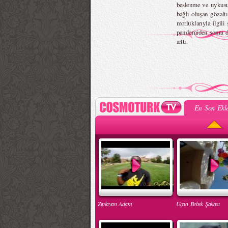
beslenme ve uykus
bağlı oluşan gözaltı
morluklarıyla ilgili 
pandemiden sonra 
arttı.
En Son Ekle
Zıplayan Adam
Uçan Bebek Şakası