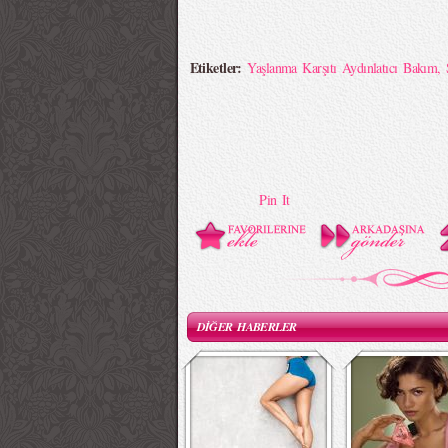
Etiketler:
Yaşlanma Karşıtı Aydınlatıcı Bakım
,
Pin It
DİĞER HABERLER