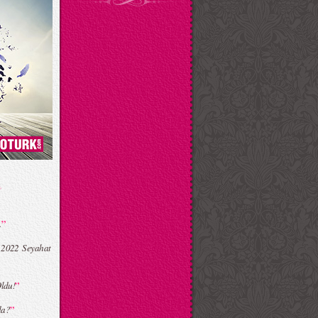
”
.
 2022 Seyahat
”
Oldu!
”
da?