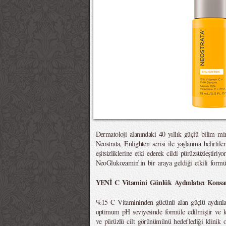
Dermatoloji alanındaki 40 yıllık güçlü bilim m
Neostrata, Enlighten serisi ile yaşlanma belirti
eşitsizliklerine etki ederek cildi pürüzsüzleştiriy
NeoGlukozamin’in bir araya geldiği etkili formül
YENİ C Vitamini Günlük Aydınlatıcı Konsa
%15 C Vitamininden gücünü alan güçlü aydınlatı
optimum pH seviyesinde formüle edilmiştir ve ko
ve pürüzlü cilt görünümünü hedeflediği klinik ol