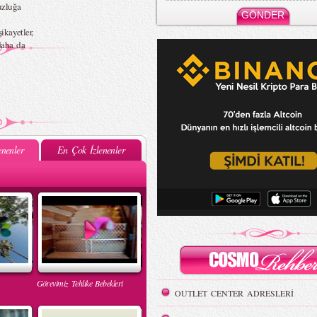
uzluğa
şikayetler,
daha da
nenler
En Çok İzlenenler
Görevimiz Tehlike Bebekleri
OUTLET CENTER ADRESLERİ