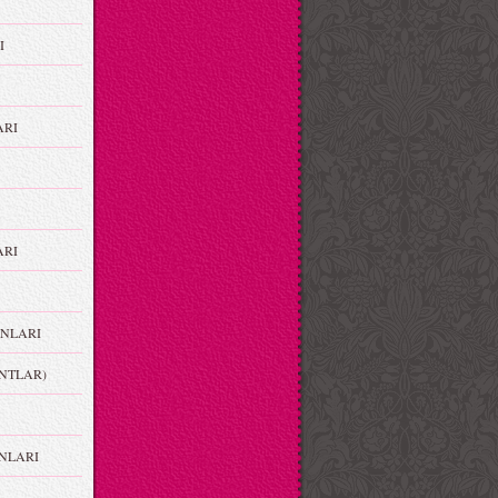
I
ARI
RI
NLARI
NTLAR)
NLARI