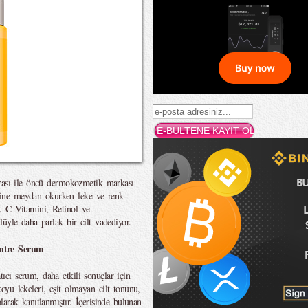
irası ile öncü dermokozmetik markası
lerine meydan okurken leke ve renk
or. C Vitamini, Retinol ve
üyle daha parlak bir cilt vadediyor.
ntre Serum
cı serum, daha etkili sonuçlar için
yu lekeleri, eşit olmayan cilt tonunu,
arak kanıtlanmıştır. İçerisinde bulunan