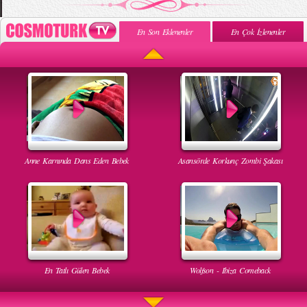
En Son Eklenenler
En Çok İzlenenler
Anne Karnında Dans Eden Bebek
Asansörde Korkunç Zombi Şakası
En Tatlı Gülen Bebek
Wolfson - Ibiza Comeback