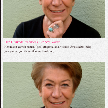
Her Durumda Yapılacak Bir Şey Vardır
Hepimizin zaman zaman "pes" ettiğimiz anlar vardır. Umutsuzluk gelip
yüreğimize çöreklenir. (Özcan Kandemir)