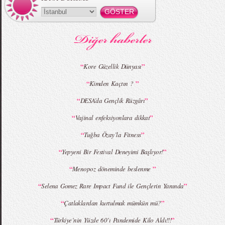
MBFWI - Gülçin Çengel 2015 Yaz
MBFWI - Zeynep Erdoğan 2015 Yaz
Koleksiyonu
Koleksiyonu
“
”
Kore Güzellik Dünyası
“
”
Kimden Kaçtın ?
MBFWI - Giray Sepin 2015 Yaz Koleksiyonu
MBFWI - Burçe Bekrek 2015 Yaz Koleksiyonu
“
”
DESA’da Gençlik Rüzgârı
“
”
Vajinal enfeksiyonlara dikkat
“
”
Tuğba Özay’la Fitness
“
”
Yepyeni Bir Festival Deneyimi Başlıyor!
“
”
Menopoz döneminde beslenme
“
”
Selena Gomez Rare Impact Fund ile Gençlerin Yanında
“
”
Çatlaklardan kurtulmak mümkün mü?
“
”
Türkiye’nin Yüzde 60’ı Pandemide Kilo Aldı!!!