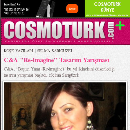
KÖŞE YAZILARI
|
SELMA SARIGÜZEL
C&A "Re-Imagine" Tasarım Yarışması
C&A, “Baştan Yarat (Re-imagine)” bu yıl ikincisini düzenlediği
tasarım yarışması başladı. (Selma Sarıgüzel)