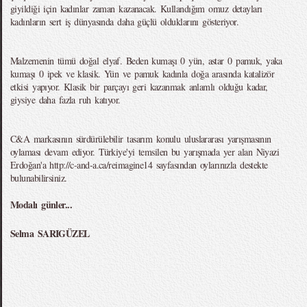
giyildiği için kadınlar zaman kazanacak. Kullandığım omuz detayları
kadınların sert iş dünyasında daha güçlü olduklarını gösteriyor.
Malzemenin tümü doğal elyaf. Beden kumaşı 0 yün, astar 0 pamuk, yaka
kumaşı 0 ipek ve klasik. Yün ve pamuk kadınla doğa arasında katalizör
etkisi yapıyor. Klasik bir parçayı geri kazanmak anlamlı olduğu kadar,
giysiye daha fazla ruh katıyor.
C&A markasının sürdürülebilir tasarım konulu uluslararası yarışmasının
oylaması devam ediyor. Türkiye'yi temsilen bu yarışmada yer alan Niyazi
Erdoğan'a http://c-and-a.ca/reimagine14 sayfasından oylarınızla destekte
bulunabilirsiniz.
Modalı günler...
Selma SARIGÜZEL