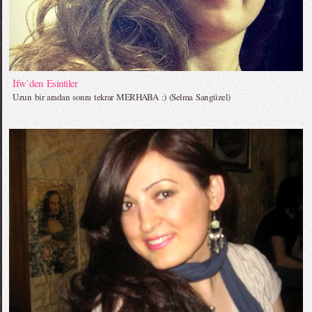
İfw`den Esintiler
Uzun bir aradan sonra tekrar MERHABA :) (Selma Sarıgüzel)