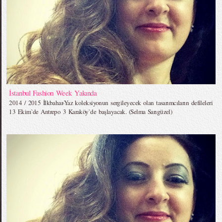
İstanbul Fashion Week Yakında
2014 / 2015 İlkbahar-Yaz koleksiyonun sergileyecek olan tasarımcıların defileleri
13 Ekim`de Antrepo 3 Karaköy`de başlayacak. (Selma Sarıgüzel)