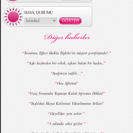
HAVA DURUMU
MBFWI - Gülçin Çengel 2015 Yaz
MBFWI - Zeynep Erdoğan 2015 Yaz
Koleksiyonu
Koleksiyonu
“
”
Teradata, Effect Halkla İlişkiler’in müşteri portföyünde!..
“
”
Aşkı kaybeden bir erkek, aşkını bulan bir kadın...
MBFWI - Giray Sepin 2015 Yaz Koleksiyonu
MBFWI - Burçe Bekrek 2015 Yaz Koleksiyonu
“
”
Ayağınıza sağlık….
“
”
Onu Affettim
“
”
Uçuş Sırasında Yaşanan Kulak Ağrısına Dikkat!
“
”
Yaşlılıkta Hayat Kalitesini Yükseltmenin Yolları
“
”
Güzellikte yeni sırlar
“
”
3 adımda seksi gözler