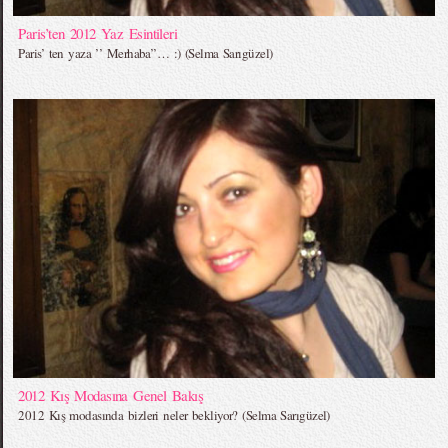
Paris’ten 2012 Yaz Esintileri
Paris’ ten yaza ’’ Merhaba’’… :) (Selma Sarıgüzel)
2012 Kış Modasına Genel Bakış
2012 Kış modasında bizleri neler bekliyor? (Selma Sarıgüzel)