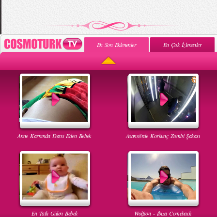
En Son Eklenenler
En Çok İzlenenler
Anne Karnında Dans Eden Bebek
Asansörde Korkunç Zombi Şakası
En Tatlı Gülen Bebek
Wolfson - Ibiza Comeback