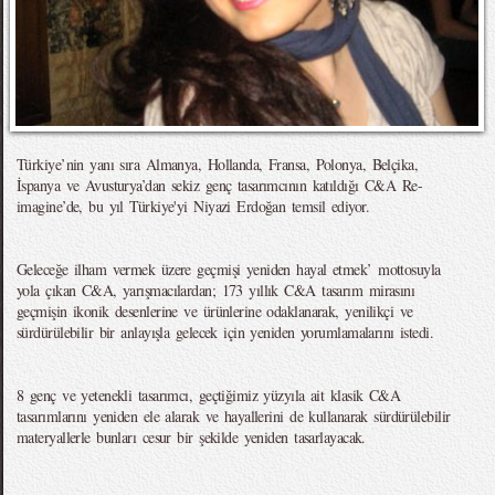
Türkiye’nin yanı sıra Almanya, Hollanda, Fransa, Polonya, Belçika,
İspanya ve Avusturya’dan sekiz genç tasarımcının katıldığı C&A Re-
imagine’de, bu yıl Türkiye'yi Niyazi Erdoğan temsil ediyor.
Geleceğe ilham vermek üzere geçmişi yeniden hayal etmek’ mottosuyla
yola çıkan C&A, yarışmacılardan; 173 yıllık C&A tasarım mirasını
geçmişin ikonik desenlerine ve ürünlerine odaklanarak, yenilikçi ve
sürdürülebilir bir anlayışla gelecek için yeniden yorumlamalarını istedi.
8 genç ve yetenekli tasarımcı, geçtiğimiz yüzyıla ait klasik C&A
tasarımlarını yeniden ele alarak ve hayallerini de kullanarak sürdürülebilir
materyallerle bunları cesur bir şekilde yeniden tasarlayacak.