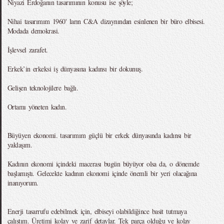
Niyazi Erdoğanın tasarımının konusu ise şöyle;
Nihai tasarımım 1960' ların C&A dizaynından esinlenen bir büro elbisesi.
Modada demokrasi.
İşlevsel zarafet.
Erkek’in erkeksi iş dünyasına kadınsı bir dokunuş.
Gelişen teknolojilere bağlı.
Ortamı yöneten kadın.
Büyüyen ekonomi. tasarımım güçlü bir erkek dünyasında kadınsı bir
yaklaşım.
Kadının ekonomi içindeki macerası bugün büyüyor olsa da, o dönemde
başlamıştı. Gelecekte kadının ekonomi içinde önemli bir yeri olacağına
inanıyorum.
Enerji tasarrufu edebilmek için, elbiseyi olabildiğince basit tutmaya
çalıştım. Üretimi kolay ve zarif detaylar. Tek parça olduğu ve kolay