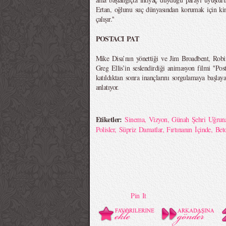
Ertan, oğlunu suç dünyasından korumak için ki
çalışır.''
POSTACI PAT
Mike Disa’nın yönettiği ve Jim Broadbent, Rob
Greg Ellis’in seslendirdiği animasyon filmi ''Post
katıldıktan sonra inançlarını sorgulamaya başlaya
anlatıyor.
Etiketler:
Sinema
,
Vizyon
,
Günah Şehri Uğrun
Polisler
,
Süpriz Damatlar
,
Fırtınanın İçinde
,
Bet
Pin It