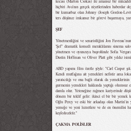
kocası (Marton Csokas) ile amansız bir mücadel
hiçbiri Ava'nın gerçek niyetlerinden haberdar de
bir kumarbaz olan Johnny (Joseph Gordon-Levitt)
ters düşünce imkansız bir görevi başarmaya, yani
ŞEF
Yönetmenliğini ve senaristliğini Jon Favreau’nun
'Şef'' dramatik komedi meraklılarını sinema salo
yönetmen ve oyuncuya başrolünde Sofia Vergara
Dustin Hoffman ve Oliver Platt gibi yıldız isiml
ABD yapımı film özetle şöyle: ''Carl Casper şık b
Kendi mutfağına ait yemekleri nefistir ama loka
yaratıcılığı ve ona bağlı olarak da yemeklerinin 
gurmenin yemekleri hakkında yaptığı olumsuz eleş
damla olur. Yeteneğine rağmen kariyerinde düşüş
dönem bir teklif gelir: ikinci el bir bir yemek k
Oğlu Percy ve eski bir arkadaşı olan Martin’in 
yemeğe ve yeni lezzetlere ve de en önemilisi ha
keşfedecektir.''
ÇAKMA POLİSLER