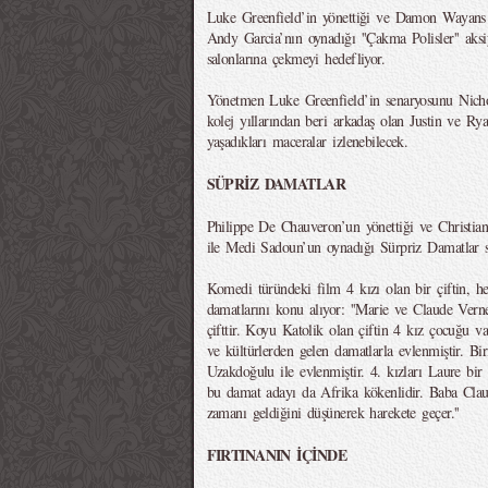
Luke Greenfield’in yönettiği ve Damon Wayans 
Andy Garcia’nın oynadığı ''Çakma Polisler'' aks
salonlarına çekmeyi hedefliyor.
Yönetmen Luke Greenfield’in senaryosunu Nicho
kolej yıllarından beri arkadaş olan Justin ve Rya
yaşadıkları maceralar izlenebilecek.
SÜPRİZ DAMATLAR
Philippe De Chauveron’un yönettiği ve Christia
ile Medi Sadoun’un oynadığı Sürpriz Damatlar s
Komedi türündeki film 4 kızı olan bir çiftin, her
damatlarını konu alıyor: ''Marie ve Claude Verneuil
çifttir. Koyu Katolik olan çiftin 4 kız çocuğu va
ve kültürlerden gelen damatlarla evlenmiştir. Bi
Uzakdoğulu ile evlenmiştir. 4. kızları Laure bir 
bu damat adayı da Afrika kökenlidir. Baba Clau
zamanı geldiğini düşünerek harekete geçer.''
FIRTINANIN İÇİNDE