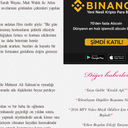
, Sarah Wayne, Matt Walsh ile Arlen
na avcılarının gözünden çekimleri yapılan
ı anlatan film özetle şöyle: ''Bir gün
lmemiş hortumların şiddetli etkisiyle
ğişken fırtına ve hortum etkilerinin
r ise daha beterinin henüz
ınak ararken, bazıları da hayatta bir
çin fırtınanın girdabına doğru girmeye
ile Mehmet Ali Salman’ın oynadığı
unlu aile ilişkilerini beyaz perdeye
“
”
Yazın Galibi “Kiralık Aşk”
“
Tekrarlayan Düşükler Boşanma N
pılan ve bir baba ile oğlunun
“
2016 MTV Video Müzik Ödülleri İçin 
pishanede geçirdiği on yıldan sonra,
”
Başladı!
ç yapmak niyetindedir ancak kimse ona
üzisyen olmanın hayalini kurmaktadır
“
Erken Boşalan Erkeği Tanıyın
cu satarak kazanmaya karar verir.