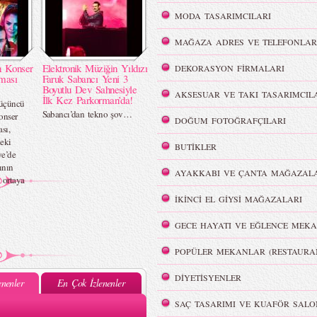
MODA TASARIMCILARI
MAĞAZA ADRES VE TELEFONLAR
n Konser
Elektronik Müziğin Yıldızı
DEKORASYON FİRMALARI
rması
Faruk Sabancı Yeni 3
Boyutlu Dev Sahnesiyle
AKSESUAR VE TAKI TASARIMCIL
İlk Kez Parkorman’da!
 üçüncü
Sabancı’dan tekno şov…
onser
DOĞUM FOTOĞRAFÇILARI
sı,
eki
BUTİKLER
e’de
ının
AYAKKABI VE ÇANTA MAĞAZALA
 ortaya
İKİNCİ EL GİYSİ MAĞAZALARI
GECE HAYATI VE EĞLENCE MEKA
POPÜLER MEKANLAR (RESTAURA
DİYETİSYENLER
nenler
En Çok İzlenenler
SAÇ TASARIMI VE KUAFÖR SALO