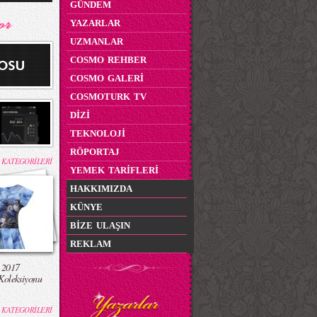
GÜNDEM
YAZARLAR
UZMANLAR
COSMO REHBER
COSMO GALERİ
COSMOTURK TV
DİZİ
TEKNOLOJİ
RÖPORTAJ
 KATEGORİLERİ
YEMEK TARİFLERİ
HAKKIMIZDA
KÜNYE
BİZE ULAŞIN
REKLAM
 2017
Koleksiyonu
 KATEGORİLERİ