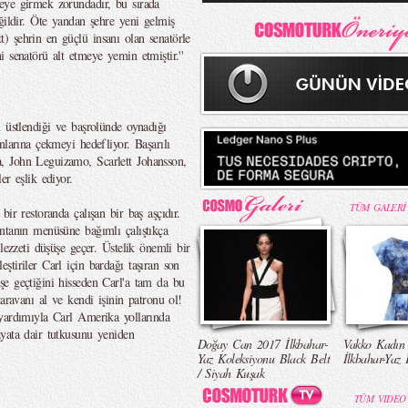
eye girmek zorundadır, bu sırada
ğildir. Öte yandan şehre yeni gelmiş
 şehrin en güçlü insanı olan senatörle
 senatörü alt etmeye yemin etmiştir.''
 üstlendiği ve başrolünde oynadığı
nlarına çekmeyi hedefliyor. Başarılı
, John Leguizamo, Scarlett Johansson,
er eşlik ediyor.
TÜM GALERİ
ir restoranda çalışan bir baş aşçıdır.
ntanın menüsüne bağımlı çalıştıkça
lezzeti düşüşe geçer. Üstelik önemli bir
tiriler Carl için bardağı taşıran son
e geçtiğini hisseden Carl'a tam da bu
aravanı al ve kendi işinin patronu ol!
yardımıyla Carl Amerika yollarında
yata dair tutkusunu yeniden
Doğay Can 2017 İlkbahar-
Vakko Kadın
Yaz Koleksiyonu Black Belt
İlkbahar-Yaz 
/ Siyah Kuşak
TÜM VIDEO