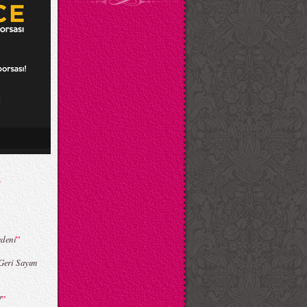
”
edeni
Geri Sayım
”
!