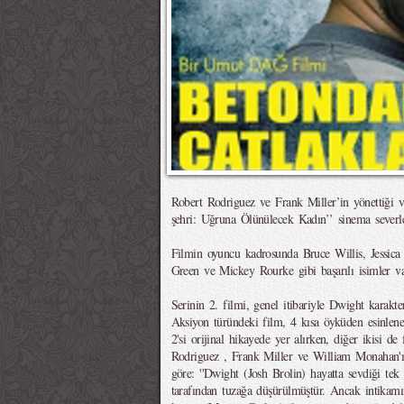
Robert Rodriguez ve Frank Miller’in yönettiği v
şehri: Uğruna Ölünülecek Kadın’’ sinema severle
Filmin oyuncu kadrosunda Bruce Willis, Jessica
Green ve Mickey Rourke gibi başarılı isimler va
Serinin 2. filmi, genel itibariyle Dwight karakte
Aksiyon türündeki film, 4 kısa öyküden esinle
2'si orijinal hikayede yer alırken, diğer ikisi de
Rodriguez , Frank Miller ve William Monahan'ın
göre: ''Dwight (Josh Brolin) hayatta sevdiği tek
tarafından tuzağa düşürülmüştür. Ancak intikamı