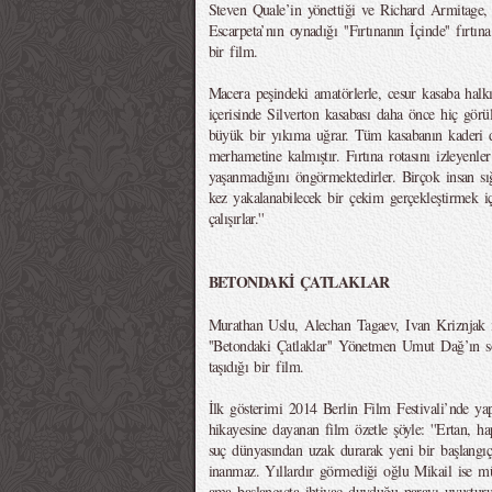
Steven Quale’in yönettiği ve Richard Armitage
Escarpeta’nın oynadığı ''Fırtınanın İçinde'' fırtı
bir film.
Macera peşindeki amatörlerle, cesur kasaba halkın
içerisinde Silverton kasabası daha önce hiç görü
büyük bir yıkıma uğrar. Tüm kasabanın kaderi de
merhametine kalmıştır. Fırtına rotasını izleyenle
yaşanmadığını öngörmektedirler. Birçok insan sığ
kez yakalanabilecek bir çekim gerçekleştirmek i
çalışırlar.''
BETONDAKİ ÇATLAKLAR
Murathan Uslu, Alechan Tagaev, Ivan Kriznjak 
''Betondaki Çatlaklar'' Yönetmen Umut Dağ’ın sor
taşıdığı bir film.
İlk gösterimi 2014 Berlin Film Festivali’nde ya
hikayesine dayanan film özetle şöyle: ''Ertan, ha
suç dünyasından uzak durarak yeni bir başlangı
inanmaz. Yıllardır görmediği oğlu Mikail ise m
ama başlangıçta ihtiyaç duyduğu parayı uyuşturu