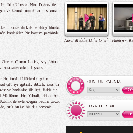
Jr., Jake Johnson, Nina Dobrev ile
iyon ve komedi meraklılarını sinema
las Thomas ile kaleme aldığı filmde,
n'ın katıldıkları bir kostüm partisinde
Hayat Mobille Daha Güzel
Muhteşem Ke
n Clavier, Chantal Lauby, Ary Abittan
inema severlerle buluşacak.
 biri farklı kültürlerden gelen
GÜNLÜK FALINIZ
 çifti iyi eğitimli, itibarlı, ideal bir
rdır ve bunlardan ilk üçü, farklı din
ri Müslüman, biri Yahudi, biri de bir
Katolik ile evleneceğini bildirir ancak
HAVA DURUMU
de, artık bu işe bir dur demenin