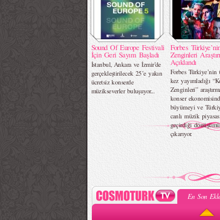
Sound Of Europe Festivali
Forbes Türkiye’ni
İçin Geri Sayım Başladı
Zenginleri Araştı
Açıklandı
İstanbul, Ankara ve İzmir’de
Forbes Türkiye’nin
gerçekleştirilecek 25’e yakın
kez yayımladığı “K
ücretsiz konserde
Zenginleri” araştırma
müzikseverler buluşuyor...
konser ekonomisind
büyümeyi ve Türkiy
canlı müzik piyasas
geçirdiği dönüşümü
çıkarıyor.
En Son Ekle