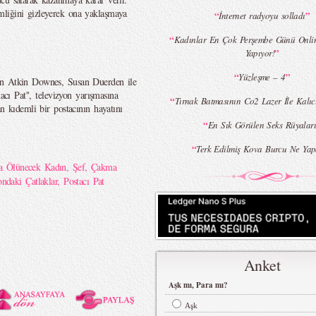
mliğini gizleyerek ona yaklaşmaya
“
”
İnternet radyoyu solladı
“
Kadınlar En Çok Perşembe Günü Online
”
Yapıyor!
“
”
Yüzleşme – 4
in Atkin Downes, Susan Duerden ile
acı Pat'', televizyon yarışmasına
“
Tırnak Batmasının Co2 Lazer İle Kalıcı
n kıdemli bir postacının hayatını
“
En Sık Görülen Seks Rüyalar
“
Terk Edilmiş Kova Burcu Ne Yap
a Ölünecek Kadın
,
Şef
,
Çakma
ondaki Çatlaklar
,
Postacı Pat
Anket
Aşk mı, Para mı?
Aşk