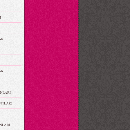
I
ARI
RI
NLARI
NTLAR)
NLARI