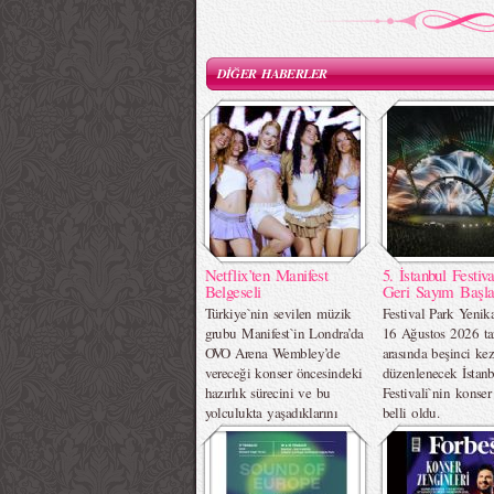
DİĞER HABERLER
Netflix’ten Manifest
5. İstanbul Festiva
Belgeseli
Geri Sayım Başla
Türkiye`nin sevilen müzik
Festival Park Yenik
grubu Manifest`in Londra’da
16 Ağustos 2026 tar
OVO Arena Wembley’de
arasında beşinci ke
vereceği konser öncesindeki
düzenlenecek İstan
hazırlık sürecini ve bu
Festivali`nin konse
yolculukta yaşadıklarını
belli oldu.
ekrana taşıyacak bir belgesel
müjdesi verdi.