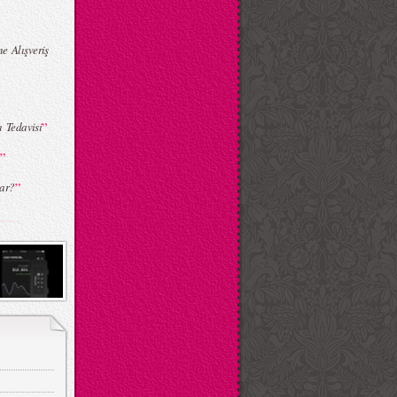
 Alışveriş
”
 Tedavisi
”
ı
”
ar?