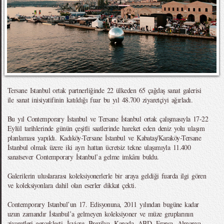
Tersane Istanbul ortak partnerliğinde 22 ülkeden 65 çağdaş sanat galerisi
ile sanat inisiyatifinin katıldığı fuar bu yıl 48.700 ziyaretçiyi ağırladı.
Bu yıl Contemporary İstanbul ve Tersane İstanbul ortak çalışmasıyla 17-22
Eylül tarihlerinde günün çeşitli saatlerinde hareket eden deniz yolu ulaşım
planlaması yapıldı. Kadıköy-Tersane İstanbul ve Kabataş/Karaköy-Tersane
İstanbul olmak üzere iki ayrı hattan ücretsiz tekne ulaşımıyla 11.400
sanatsever Contemporary İstanbul’a gelme imkânı buldu.
Galerilerin uluslararası koleksiyonerlerle bir araya geldiği fuarda ilgi gören
ve koleksiyonlara dahil olan eserler dikkat çekti.
Contemporary Istanbul’un 17. Edisyonuna, 2011 yılından bugüne kadar
uzun zamandır İstanbul’a gelmeyen koleksiyoner ve müze gruplarının
ziyaretleri gerçekleşti. İsviçre, Brezilya, Kanada, ABD, Fransa, Almanya,