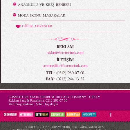
ANAOKULU VE KREŞ REHBERİ
MODA İKONU MAĞAZALAR
DİĞER ADRESLER
REKLAM
reklam@cosmoturk.com
İLETİŞİM
cosmoeditor@cosmoturk.com
TEL:
(0212) 280 07 00
FAX:
(0212) 244 13 32
-->
COSMOTURK YAYIN GRUBU & HILLARY COMPANY TURKEY
Reklam Satış & Pazarlama:
0212 280 07 00
Web Programlama :
Selim Topaloğlu
© COPYRIGHT 2015 COSMOTURK, Tüm Hakları Saklıdır. (0,22)