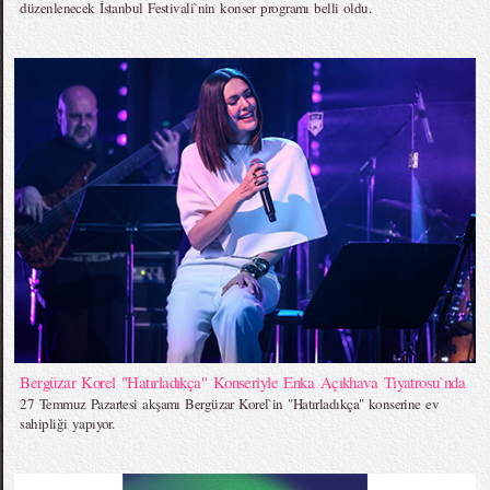
düzenlenecek İstanbul Festivali`nin konser programı belli oldu.
Bergüzar Korel "Hatırladıkça" Konseriyle Enka Açıkhava Tiyatrosu`nda
27 Temmuz Pazartesi akşamı Bergüzar Korel`in "Hatırladıkça" konserine ev
sahipliği yapıyor.