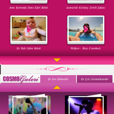
Anne Karnında Dans Eden Bebek
Asansörde Korkunç Zombi Şakası
En Tatlı Gülen Bebek
Wolfson - Ibiza Comeback
En Son Eklenenler
En Çok Görüntülenenler
Uyuyan Bebeğe Gangnam Dinletilirse Ne Olur
Uykusun Da Gülen Bebek