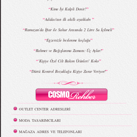
“
”
Kime İyi Kalpli Denir?
“
”
Adidas'tan ilk akıllı ayakkabı
“
”
Ramazan’da İftar ile Sahur Arasında 2 Litre Su İçilmeli
“
”
Egzersizle beslenme koçluğu
“
”
Rahmet ve Bağışlanma Zamanı: Üç Aylar!
“
”
’Kişiye Özel Cilt Bakım Ürünleri’ Koko
“
”
Dürtü Kontrol Bozukluğu Kişiye Zarar Veriyor!
OUTLET CENTER ADRESLERİ
MODA TASARIMCILARI
MAĞAZA ADRES VE TELEFONLARI