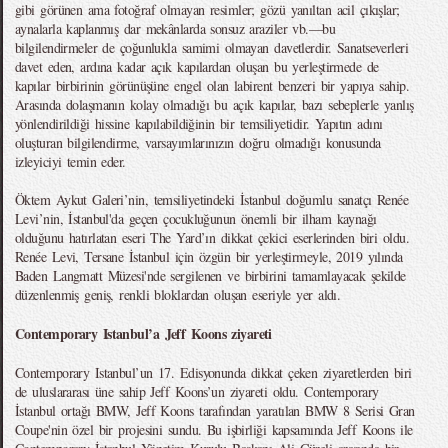
gibi görünen ama fotoğraf olmayan resimler; gözü yanıltan acil çıkışlar;
aynalarla kaplanmış dar mekânlarda sonsuz araziler vb.—bu
bilgilendirmeler de çoğunlukla samimi olmayan davetlerdir. Sanatseverleri
davet eden, ardına kadar açık kapılardan oluşan bu yerleştirmede de
kapılar birbirinin görünüşüne engel olan labirent benzeri bir yapıya sahip.
Arasında dolaşmanın kolay olmadığı bu açık kapılar, bazı sebeplerle yanlış
yönlendirildiği hissine kapılabildiğinin bir temsiliyetidir. Yapıtın adını
oluşturan bilgilendirme, varsayımlarınızın doğru olmadığı konusunda
izleyiciyi temin eder.
Öktem Aykut Galeri’nin, temsiliyetindeki İstanbul doğumlu sanatçı Renée
Levi’nin, İstanbul'da geçen çocukluğunun önemli bir ilham kaynağı
olduğunu hatırlatan eseri The Yard’ın dikkat çekici eserlerinden biri oldu.
Renée Levi, Tersane İstanbul için özgün bir yerleştirmeyle, 2019 yılında
Baden Langmatt Müzesi'nde sergilenen ve birbirini tamamlayacak şekilde
düzenlenmiş geniş, renkli bloklardan oluşan eseriyle yer aldı.
Contemporary Istanbul’a Jeff Koons ziyareti
Contemporary Istanbul’un 17. Edisyonunda dikkat çeken ziyaretlerden biri
de uluslararası üne sahip Jeff Koons’un ziyareti oldu. Contemporary
İstanbul ortağı BMW, Jeff Koons tarafından yaratılan BMW 8 Serisi Gran
Coupe'nin özel bir projesini sundu. Bu işbirliği kapsamında Jeff Koons ile