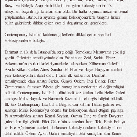
Rusya ve Birleşik Arap Emirlikleri'nden gelen koleksiyonerler 17.
edisyonun başarılı ağırlamalarından oldu. Bir hafta boyunca müze ve bienal
gruplarından İstanbul’a ziyarete gelmiş koleksiyonerlerle tanışma fırsatı
bulan galerilerde dikkat çeken eser el değiştirmeleri gerçekleşti.
Contemporary Istanbul katılımcı galerilerin dikkat çeken seçkileri
koleksiyonerlerle buluştu.
Dirimart’ın ilk defa İstanbul’da sergilediği Tomokazu Matsuyama çok ilgi
gördü. Galerinin temsiliyetinde olan Fahrelnissa Zeid, Sarkis, Franz
Ackermann'ın eserleri koleksiyonerlerle buluşurken, Zilberman Galeri’nin;
Azade Köker, Carlos Aires, Sandra del Pilar ve Başak Bugay'ın eserleri
yeni koleksiyonlara dahil oldu. Fuarın ilk saatlerinde Dirimart,
temsiliyetinde olan sanatçı Sarkis, Günyol Özlem, İnci Eviner, Peter
Zimmerman, Summer Wheat gibi sanatçıların eserlerinin el değiştirdiğini
belirtti. Contemporary Istanbul’a dördüncü kez katılan Leila Heller Galeri;
sanatçısı Melis Buyruk ve Naeemeh Kazemi'nin el değiştirdiğini bildirdi.
İlk kez Contemporary Istanbul’a Belgrad’dan katılan Hestia galerisi ise;
sanatçısı Milak Radenko’yu önemli bir koleksiyona dahil ettiğini paylaştı.
Pi Artworks’den sanatçı Kemal Seyhan, Osman Dinç ve Sarah Dwyer'ın
çalışmaları ilgi gördü. Pilot Galeri’nin sanatçıları İrem Tok, Emir Erkaya
ve Ece Ağırtmış'ın eserleri uluslararası koleksiyoncuların koleksiyonlarına
dahil edildi. Öktem Aykut Galeri temsiliyetindeki sanatçılarından Renee