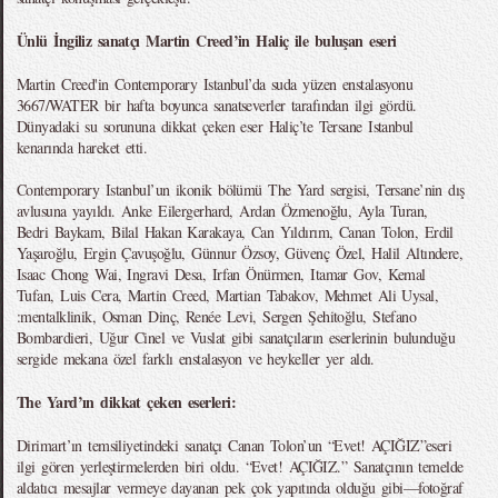
Ünlü İngiliz sanatçı Martin Creed’in Haliç ile buluşan eseri
Martin Creed'in Contemporary Istanbul’da suda yüzen enstalasyonu
3667/WATER bir hafta boyunca sanatseverler tarafından ilgi gördü.
Dünyadaki su sorununa dikkat çeken eser Haliç’te Tersane Istanbul
kenarında hareket etti.
Contemporary Istanbul’un ikonik bölümü The Yard sergisi, Tersane’nin dış
avlusuna yayıldı. Anke Eilergerhard, Ardan Özmenoğlu, Ayla Turan,
Bedri Baykam, Bilal Hakan Karakaya, Can Yıldırım, Canan Tolon, Erdil
Yaşaroğlu, Ergin Çavuşoğlu, Günnur Özsoy, Güvenç Özel, Halil Altındere,
Isaac Chong Wai, Ingravi Desa, Irfan Önürmen, Itamar Gov, Kemal
Tufan, Luis Cera, Martin Creed, Martian Tabakov, Mehmet Ali Uysal,
:mentalklinik, Osman Dinç, Renée Levi, Sergen Şehitoğlu, Stefano
Bombardieri, Uğur Cinel ve Vuslat gibi sanatçıların eserlerinin bulunduğu
sergide mekana özel farklı enstalasyon ve heykeller yer aldı.
The Yard’ın dikkat çeken eserleri:
Dirimart’ın temsiliyetindeki sanatçı Canan Tolon’un “Evet! AÇIĞIZ”eseri
ilgi gören yerleştirmelerden biri oldu. “Evet! AÇIĞIZ.” Sanatçının temelde
aldatıcı mesajlar vermeye dayanan pek çok yapıtında olduğu gibi—fotoğraf