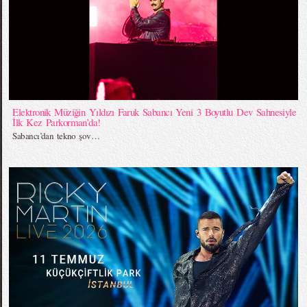
Elektronik Müziğin Yıldızı Faruk Sabancı Yeni 3 Boyutlu Dev Sahnesiyle
İlk Kez Parkorman’da!
Sabancı’dan tekno şov…