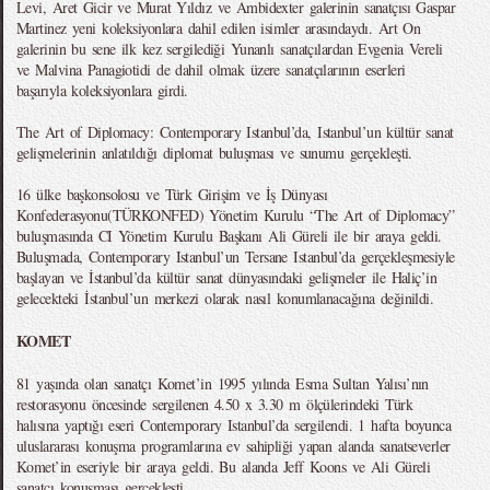
Levi, Aret Gicir ve Murat Yıldız ve Ambidexter galerinin sanatçısı Gaspar
Martinez yeni koleksiyonlara dahil edilen isimler arasındaydı. Art On
galerinin bu sene ilk kez sergilediği Yunanlı sanatçılardan Evgenia Vereli
ve Malvina Panagiotidi de dahil olmak üzere sanatçılarının eserleri
başarıyla koleksiyonlara girdi.
The Art of Diplomacy: Contemporary Istanbul’da, Istanbul’un kültür sanat
gelişmelerinin anlatıldığı diplomat buluşması ve sunumu gerçekleşti.
16 ülke başkonsolosu ve Türk Girişim ve İş Dünyası
Konfederasyonu(TÜRKONFED) Yönetim Kurulu “The Art of Diplomacy”
buluşmasında CI Yönetim Kurulu Başkanı Ali Güreli ile bir araya geldi.
Buluşmada, Contemporary Istanbul’un Tersane Istanbul’da gerçekleşmesiyle
başlayan ve İstanbul’da kültür sanat dünyasındaki gelişmeler ile Haliç’in
gelecekteki İstanbul’un merkezi olarak nasıl konumlanacağına değinildi.
KOMET
81 yaşında olan sanatçı Komet’in 1995 yılında Esma Sultan Yalısı’nın
restorasyonu öncesinde sergilenen 4.50 x 3.30 m ölçülerindeki Türk
halısına yaptığı eseri Contemporary Istanbul’da sergilendi. 1 hafta boyunca
uluslararası konuşma programlarına ev sahipliği yapan alanda sanatseverler
Komet’in eseriyle bir araya geldi. Bu alanda Jeff Koons ve Ali Güreli
sanatçı konuşması gerçekleşti.