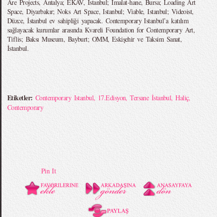
Are Projects, Antalya; EKAV, Istanbul; İmalat-hane, Bursa; Loading Art
Space, Diyarbakır; Noks Art Space, Istanbul; Viable, Istanbul; Videoist,
Düzce, İstanbul ev sahipliği yapacak. Contemporary Istanbul’a katılım
sağlayacak kurumlar arasında Kvareli Foundation for Contemporary Art,
Tiflis; Baksı Museum, Bayburt; OMM, Eskişehir ve Taksim Sanat,
İstanbul.
Etiketler:
Contemporary Istanbul
,
17.Edisyon
,
Tersane İstanbul
,
Haliç
,
Contemporary
Pin It