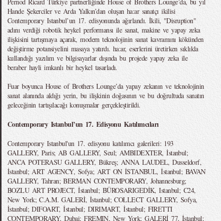
Pernod Ricard Türkiye partnerliğinde House of Brothers Lounge’da, bu yıl
Hande Şekerciler ve Arda Yalkın’dan oluşan ha:ar sanatçı ikilisi
Contemporary Istanbul’un 17. edisyonunda ağırlandı. İkili, "Disruption"
adını verdiği robotik heykel performansı ile sanat, makine ve yapay zeka
ilişkisini tartışmaya açarak, modern teknolojinin sanat kavramını kökünden
değiştirme potansiyelini masaya yatırdı. ha:ar, eserlerini üretirken sıklıkla
kullandığı yazılım ve bilgisayarlar dışında bu projede yapay zeka ile
beraber hayli imkanlı bir heykel tasarladı.
Fuar boyunca House of Brothers Lounge’da yapay zekanın ve teknolojinin
sanat alanında aldığı yerin, bu ilişkinin doğasının ve bu doğrultuda sanatın
geleceğinin tartışılacağı konuşmalar gerçekleştirildi.
Contemporary Istanbul’un 17. Edisyonu Katılımcıları
Contemporary Istanbul'un 17. edisyonu katılımcı galerileri: 193
GALLERY, Paris; AB GALLERY, Seul; AMBIDEXTER, İstanbul;
ANCA POTERASU GALLERY, Bükreş; ANNA LAUDEL, Dusseldorf,
İstanbul; ART AGENCY, Sofya; ART ON İSTANBUL, İstanbul; BAVAN
GALLERY, Tahran; BERMAN CONTEMPORARY, Johannesburg;
BOZLU ART PROJECT, İstanbul; BÜROSARIGEDİK, Istanbul; C24,
New York; C.A.M. GALERİ, İstanbul; COLLECT GALLERY, Sofya,
İstanbul; DIFOART, İstanbul; DIRIMART, İstanbul; FIRETTI
CONTEMPORARY, Dubai; FREMIN, New York; GALERİ 77, İstanbul;