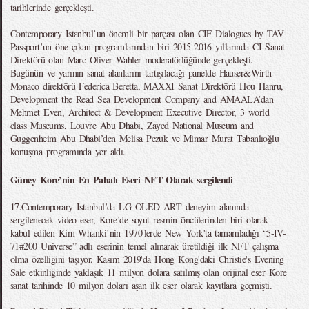
tarihlerinde gerçekleşti.
Contemporary Istanbul’un önemli bir parçası olan CIF Dialogues by TAV
Passport’un öne çıkan programlarından biri 2015-2016 yıllarında CI Sanat
Direktörü olan Marc Oliver Wahler moderatörlüğünde gerçekleşti.
Bugünün ve yarının sanat alanlarını tartışılacağı panelde Hauser&Wirth
Monaco direktörü Federica Beretta, MAXXI Sanat Direktörü Hou Hanru,
Development the Read Sea Development Company and AMAALA’dan
Mehmet Even, Architect & Development Executive Director, 3 world
class Museums, Louvre Abu Dhabi, Zayed National Museum and
Guggenheim Abu Dhabi’den Melisa Pezuk ve Mimar Murat Tabanlıoğlu
konuşma programında yer aldı.
Güney Kore’nin En Pahalı Eseri NFT Olarak sergilendi
17.Contemporary Istanbul’da LG OLED ART deneyim alanında
sergilenecek video eser, Kore’de soyut resmin öncülerinden biri olarak
kabul edilen Kim Whanki’nin 1970'lerde New York'ta tamamladığı “5-IV-
71#200 Universe” adlı eserinin temel alınarak üretildiği ilk NFT çalışma
olma özelliğini taşıyor. Kasım 2019'da Hong Kong'daki Christie's Evening
Sale etkinliğinde yaklaşık 11 milyon dolara satılmış olan orijinal eser Kore
sanat tarihinde 10 milyon doları aşan ilk eser olarak kayıtlara geçmişti.