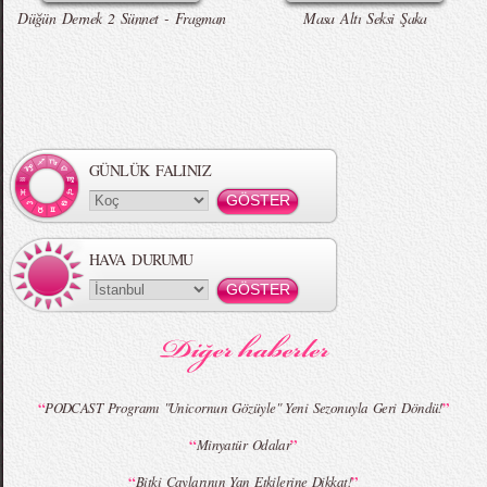
Düğün Dernek 2 Sünnet - Fragman
Masa Altı Seksi Şaka
Örgü Saç Modelleri
MBFWI - Hakan Akkaya 2015 Yaz
Koleksiyonu
GÜNLÜK FALINIZ
HAVA DURUMU
MBFWI - Gülçin Çengel 2015 Yaz
MBFWI - Zeynep Erdoğan 2015 Yaz
Koleksiyonu
Koleksiyonu
“
”
PODCAST Programı "Unicornun Gözüyle" Yeni Sezonuyla Geri Döndü!
“
”
Minyatür Odalar
MBFWI - Giray Sepin 2015 Yaz Koleksiyonu
MBFWI - Burçe Bekrek 2015 Yaz Koleksiyonu
“
”
Bitki Çaylarının Yan Etkilerine Dikkat!