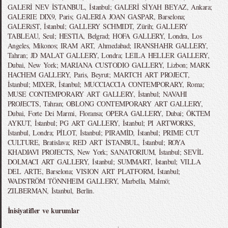
GALERİ NEV İSTANBUL, İstanbul; GALERİ SİYAH BEYAZ, Ankara;
GALERIE DIX9, Paris; GALERIA JOAN GASPAR, Barselona;
GALERiST, İstanbul; GALLERY SCHMIDT, Zürih; GALLERY
TABLEAU, Seul; HESTIA, Belgrad; HOFA GALLERY, Londra, Los
Angeles, Mikonos; IRAM ART, Ahmedabad; IRANSHAHR GALLERY,
Tahran; JD MALAT GALLERY, Londra; LEILA HELLER GALLERY,
Dubai, New York; MARIANA CUSTODIO GALLERY, Lizbon; MARK
HACHEM GALLERY, Paris, Beyrut; MARTCH ART PROJECT,
İstanbul; MIXER, İstanbul; MUCCIACCIA CONTEMPORARY, Roma;
MUSE CONTEMPORARY ART GALLERY, İstanbul; NAVAHI
PROJECTS, Tahran; OBLONG CONTEMPORARY ART GALLERY,
Dubai, Forte Dei Marmi, Floransa; OPERA GALLERY, Dubai; ÖKTEM
AYKUT, İstanbul; PG ART GALLERY, İstanbul; PI ARTWORKS,
İstanbul, Londra; PİLOT, İstanbul; PIRAMİD, İstanbul; PRIME CUT
CULTURE, Bratislava; RED ART İSTANBUL, İstanbul; ROYA
KHADJAVI PROJECTS, New York; SANATORIUM, İstanbul; SEVİL
DOLMACI ART GALLERY, İstanbul; SUMMART, İstanbul; VILLA
DEL ARTE, Barselona; VISION ART PLATFORM, İstanbul;
WADSTRÖM TÖNNHEIM GALLERY, Marbella, Malmö;
ZILBERMAN, İstanbul, Berlin.
İnisiyatifler ve kurumlar