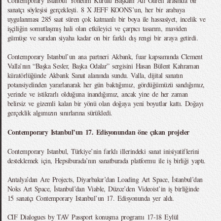
Contemporary İstanbul Yönetim Kurulu Başkanı Ali Güreli arasında bir
sanatçı söyleşisi gerçekleşti. 8 X JEFF KOONS’un, her bir arabaya
uygulanması 285 saat süren çok katmanlı bir boya ile hassasiyet, incelik ve
işçiliğin somutlaşmış hali olan etkileyici ve çarpıcı tasarım, maviden
gümüşe ve sarıdan siyaha kadar on bir farklı dış rengi bir araya getirdi.
Contemporary Istanbul’un ana partneri Akbank, fuar kapsamında Clement
Valla’nın “Başka Sesler, Başka Odalar” sergisini Hasan Bülent Kahraman
küratörlüğünde Akbank Sanat alanında sundu. Valla, dijital sanatın
potansiyelinden yararlanarak her gün baktığımız, gördüğümüzü sandığımız,
yerinde ve istikrarlı olduğuna inandığımız, ancak yine de her zaman
belirsiz ve gizemli kalan bir yönü olan doğaya yeni boyutlar kattı. Doğayı
gerçeklik algımızın sınırlarına sürükledi.
Contemporary Istanbul’un 17. Edisyonundan öne çıkan projeler
Contemporary Istanbul, Türkiye’nin farklı illerindeki sanat inisiyatiflerini
desteklemek için, Hepsiburada’nın sanatburada platformu ile iş birliği yaptı.
Antalya’dan Are Projects, Diyarbakır’dan Loading Art Space, İstanbul’dan
Noks Art Space, İstanbul’dan Viable, Düzce’den Videoist’in iş birliğinde
15 sanatçı Contemporary Istanbul’un 17. Edisyonunda yer aldı.
CIF Dialogues by TAV Passport konuşma programı 17-18 Eylül