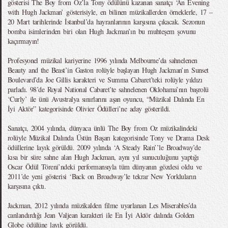
gösterisi The Boy from Oz’la Tony ödülünü kazanan sanatçı ‘An Evening
with Hugh Jackman’ gösterisiyle, en bilinen müzikallerden örneklerle, 17 –
20 Mart tarihlerinde İstanbul’da hayranlarının karşısına çıkacak. Sezonun
bomba isimlerinden biri olan Hugh Jackman’ın bu muhteşem şovunu
kaçırmayın!
Profesyonel müzikal kariyerine 1996 yılında Melbourne’da sahnelenen
Beauty and the Beast’in Gaston rolüyle başlayan Hugh Jackman’ın Sunset
Boulevard’da Joe Gillis karakteri ve Summa Cabaret’teki rolüyle yıldızı
parladı. 98’de Royal National Cabaret’te sahnelenen Oklohama’nın başrolü
‘Curly’ ile ünü Avustralya sınırlarını aşan oyuncu, “Müzikal Dalında En
İyi Aktör” kategorisinde Olivier Ödülleri’ne aday gösterildi.
Sanatçı, 2004 yılında, dünyaca ünlü The Boy from Oz müzikalindeki
rolüyle Müzikal Dalında Üstün Başarı kategorisinde Tony ve Drama Desk
ödüllerine layık görüldü. 2009 yılında ‘A Steady Rain’’le Broadway’de
kısa bir süre sahne alan Hugh Jackman, aynı yıl sunuculuğunu yaptığı
Oscar Ödül Töreni’ndeki performansıyla tüm dünyanın gözdesi oldu ve
2011’de yeni gösterisi ‘Back on Broadway’le tekrar New Yorkluların
karşısına çıktı.
Jackman, 2012 yılında müzikalden filme uyarlanan Les Miserables’da
canlandırdığı Jean Valjean karakteri ile En İyi Aktör dalında Golden
Globe ödülüne layık görüldü.