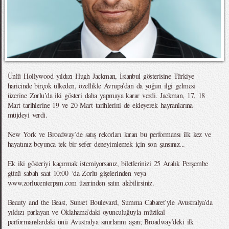
Ünlü Hollywood yıldızı Hugh Jackman, İstanbul gösterisine Türkiye
haricinde birçok ülkeden, özellikle Avrupa’dan da yoğun ilgi gelmesi
üzerine Zorlu’da iki gösteri daha yapmaya karar verdi. Jackman, 17, 18
Mart tarihlerine 19 ve 20 Mart tarihlerini de ekleyerek hayranlarına
müjdeyi verdi.
New York ve Broadway’de satış rekorları kıran bu performansı ilk kez ve
hayatınız boyunca tek bir sefer deneyimlemek için son şansınız...
Ek iki gösteriyi kaçırmak istemiyorsanız, biletlerinizi 25 Aralık Perşembe
günü sabah saat 10:00 ‘da Zorlu gişelerinden veya
www.zorlucenterpsm.com üzerinden satın alabilirsiniz.
Beauty and the Beast, Sunset Boulevard, Summa Cabaret’yle Avustralya’da
yıldızı parlayan ve Oklahama’daki oyunculuğuyla müzikal
performanslardaki ünü Avustralya sınırlarını aşan; Broadway’deki ilk