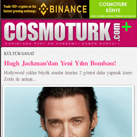
KÜLTÜR-SANAT
Hugh Jackman’dan Yeni Yılın Bombası!
Hollywood yıldızı büyük ısrarlar üzerine 2 gösteri daha yapmak üzere
Zorlu ile anlaştı...