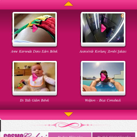
Anne Karnında Dans Eden Bebek
Asansörde Korkunç Zombi Şakası
En Tatlı Gülen Bebek
Wolfson - Ibiza Comeback