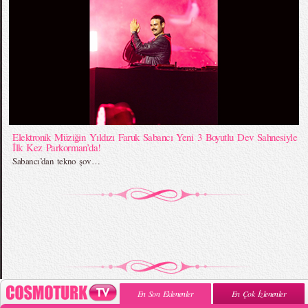
Elektronik Müziğin Yıldızı Faruk Sabancı Yeni 3 Boyutlu Dev Sahnesiyle
İlk Kez Parkorman’da!
Sabancı’dan tekno şov…
En Son Eklenenler
En Çok İzlenenler