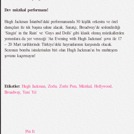
Dev müzikal performans!
Hugh Jackman İstanbul’daki performansında 30 kişilik orkestra ve özel
dansçıları ile tek başına sahne alacak. Sanatçı, Broadway’de seslendirdiği
‘Singin’ in the Rain’ ve ‘Guys and Dolls’ gibi klasik olmuş müzikallerden
yorumlara da yer vereceği ‘An Evening with Hugh Jackman’ şovu ile 17
– 20 Mart tarihlerinde Türkiye’deki hayranlarının karşısında olacak.
Sezonun bomba isimlerinden biri olan Hugh Jackman’ın bu muhteşem
şovunu kaçırmayın!
Etiketler:
Hugh Jackman
,
Zorlu
,
Zorlu Psm
,
Müzikal
,
Hollywood
,
Broadway
,
Yeni Yıl
Pin It