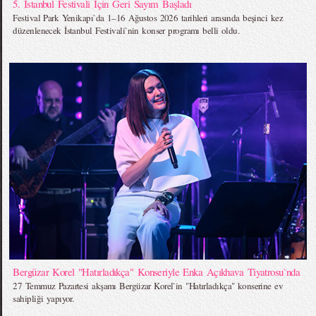
5. İstanbul Festivali İçin Geri Sayım Başladı
Festival Park Yenikapı`da 1–16 Ağustos 2026 tarihleri arasında beşinci kez
düzenlenecek İstanbul Festivali`nin konser programı belli oldu.
Bergüzar Korel "Hatırladıkça" Konseriyle Enka Açıkhava Tiyatrosu`nda
27 Temmuz Pazartesi akşamı Bergüzar Korel`in "Hatırladıkça" konserine ev
sahipliği yapıyor.