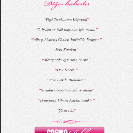
“
”
İlişki Tuzaklarına Düşmeyin
“
”
42 beden ve üstü bayanlar için moda...
MBFWI - Giray Sepin 2015 Yaz Koleksiyonu
MBFWI - Burçe Bekrek 2015 Yaz Koleksiyonu
“
”
Yılbaşı Alışveriş Günleri İstiklal`de Başlıyor
“
”
Seks Kazaları
“
”
Menapozda egzersizin önemi
“
”
Onu Sevin!...
“
”
Botox etkili “Botoina”
“
”
Sevgililer Günü’nde Şık Ve Rahat
“
”
Pornografi Filmler Ayıptır, Yasaktır
“
”
Şölen bitti