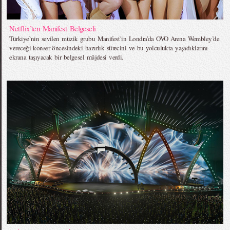
Netflix’ten Manifest Belgeseli
Türkiye`nin sevilen müzik grubu Manifest`in Londra’da OVO Arena Wembley’de
vereceği konser öncesindeki hazırlık sürecini ve bu yolculukta yaşadıklarını
ekrana taşıyacak bir belgesel müjdesi verdi.