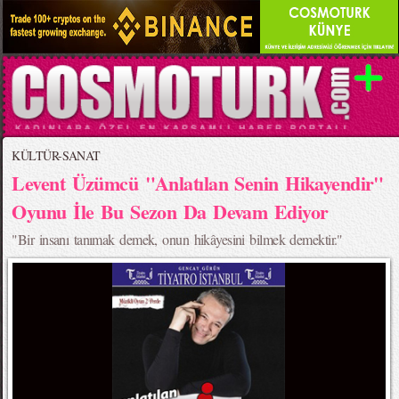
KÜLTÜR-SANAT
Levent Üzümcü "Anlatılan Senin Hikayendir"
Oyunu İle Bu Sezon Da Devam Ediyor
"Bir insanı tanımak demek, onun hikâyesini bilmek demektir."