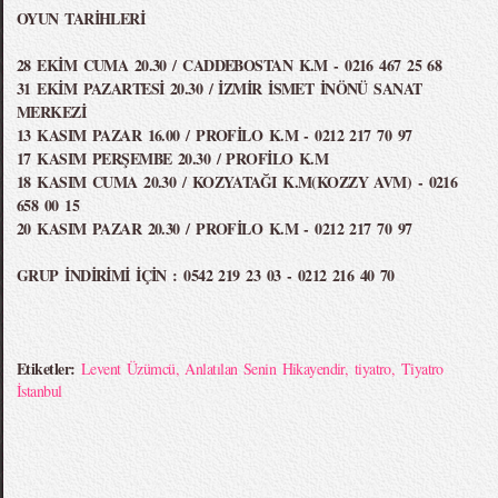
OYUN TARİHLERİ
28 EKİM CUMA 20.30 / CADDEBOSTAN K.M - 0216 467 25 68
31 EKİM PAZARTESİ 20.30 / İZMİR İSMET İNÖNÜ SANAT
MERKEZİ
13 KASIM PAZAR 16.00 / PROFİLO K.M - 0212 217 70 97
17 KASIM PERŞEMBE 20.30 / PROFİLO K.M
18 KASIM CUMA 20.30 / KOZYATAĞI K.M(KOZZY AVM) - 0216
658 00 15
20 KASIM PAZAR 20.30 / PROFİLO K.M - 0212 217 70 97
GRUP İNDİRİMİ İÇİN : 0542 219 23 03 - 0212 216 40 70
Etiketler:
Levent Üzümcü
,
Anlatılan Senin Hikayendir
,
tiyatro
,
Tiyatro
İstanbul