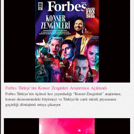
Forbes Türkiye’nin Konser Zenginleri Araştırması Açıklandı
Forbes Türkiye’nin üçüncü kez yayımladığı “Konser Zenginleri” araştırması,
konser ekonomisindeki büyümeyi ve Türkiye’de canlı müzik piyasasının
geçirdiği dönüşümü ortaya çıkarıyor.