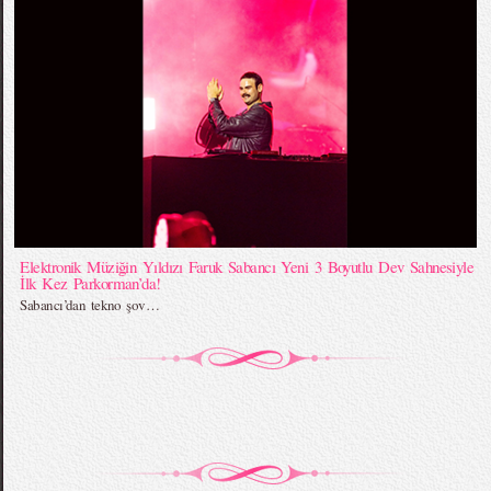
Elektronik Müziğin Yıldızı Faruk Sabancı Yeni 3 Boyutlu Dev Sahnesiyle
İlk Kez Parkorman’da!
Sabancı’dan tekno şov…