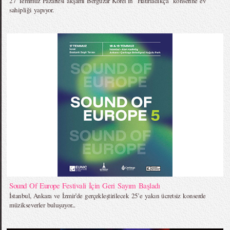
27 Temmuz Pazartesi akşamı Bergüzar Korel`in "Hatırladıkça" konserine ev
sahipliği yapıyor.
Sound Of Europe Festivali İçin Geri Sayım Başladı
İstanbul, Ankara ve İzmir’de gerçekleştirilecek 25’e yakın ücretsiz konserde
müzikseverler buluşuyor...