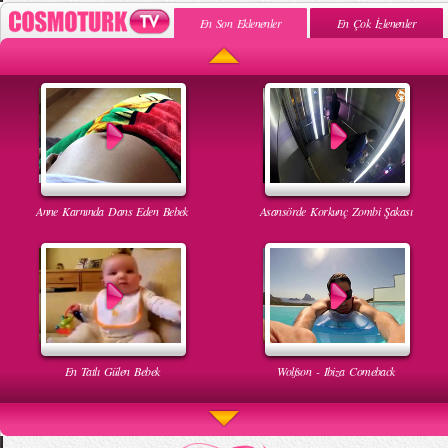
En Son Eklenenler
En Çok İzlenenler
Anne Karnında Dans Eden Bebek
Asansörde Korkunç Zombi Şakası
En Tatlı Gülen Bebek
Wolfson - Ibiza Comeback