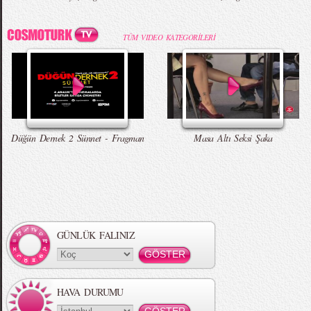
TÜM VIDEO KATEGORİLERİ
Zara 2015 Yaz Lookbook
Çıplak Aşçı Olay Yarattı
Erkekleri Seksi Gösteren Yedi Hareket
Düğün Dernek - Entarisi Dım Dım Yar -
Talking Tom Versiyon
Düğün Dernek 2 Sünnet - Fragman
Masa Altı Seksi Şaka
Örgü Saç Modelleri
MBFWI - Hakan Akkaya 2015 Yaz
Koleksiyonu
GÜNLÜK FALINIZ
HAVA DURUMU