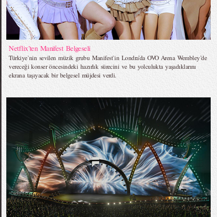
Netflix’ten Manifest Belgeseli
Türkiye`nin sevilen müzik grubu Manifest`in Londra’da OVO Arena Wembley’de
vereceği konser öncesindeki hazırlık sürecini ve bu yolculukta yaşadıklarını
ekrana taşıyacak bir belgesel müjdesi verdi.