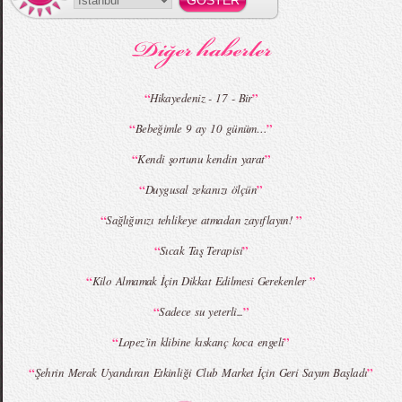
MBFWI - Gülçin Çengel 2015 Yaz
MBFWI - Zeynep Erdoğan 2015 Yaz
Koleksiyonu
Koleksiyonu
“
”
Hikayedeniz - 17 - Bir
“
”
Bebeğimle 9 ay 10 günüm…
MBFWI - Giray Sepin 2015 Yaz Koleksiyonu
MBFWI - Burçe Bekrek 2015 Yaz Koleksiyonu
“
”
Kendi şortunu kendin yarat
“
”
Duygusal zekanızı ölçün
“
”
Sağlığınızı tehlikeye atmadan zayıflayın!
“
”
Sıcak Taş Terapisi
“
”
Kilo Almamak İçin Dikkat Edilmesi Gerekenler
“
”
Sadece su yeterli...
“
”
Lopez’in klibine kıskanç koca engeli
“
”
Şehrin Merak Uyandıran Etkinliği Club Market İçin Geri Sayım Başladı