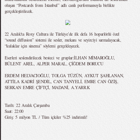
oluşan “Postcards from Istanbul” adlı canlı performansıyla birlikte
gerçekleştirilecek.
22 Aralık'ta Roxy Cultura ile Türkiye’de ilk defa 16 hoparlörlü özel
“sound diffusion” sistemi ile sesler, mekanı ve seyirciyi sarmalayacak,
“kulaklar için sinema” söylemi gerçekleşecek.
Eserleri seslendirilecek besteci ve gruplar:İLHAN MİMAROĞLU,
BÜLENT AREL, ALPER MARAL, ÇİĞDEM BORUCU
ERDEM HELVACIOĞLU, TOLGA TÜZÜN, AYKUT ŞAHLANAN,
ATTİLA KADRİ ŞENDİL, CAN TANYELİ, EMRE CAN ÖZİŞ,
SERKAN EMRE ÇİFTÇİ, MADANİ, A.YARR.K
Tarih: 22 Aralık Çarşamba
Saat: 22:00
Giriş: 5 milyon TL / Tüm içkiler %25 indirimli!