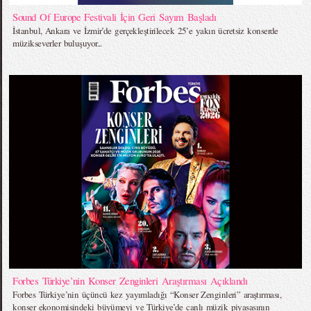
Sound Of Europe Festivali İçin Geri Sayım Başladı
İstanbul, Ankara ve İzmir’de gerçekleştirilecek 25’e yakın ücretsiz konserde
müzikseverler buluşuyor...
Forbes Türkiye’nin Konser Zenginleri Araştırması Açıklandı
Forbes Türkiye’nin üçüncü kez yayımladığı “Konser Zenginleri” araştırması,
konser ekonomisindeki büyümeyi ve Türkiye’de canlı müzik piyasasının