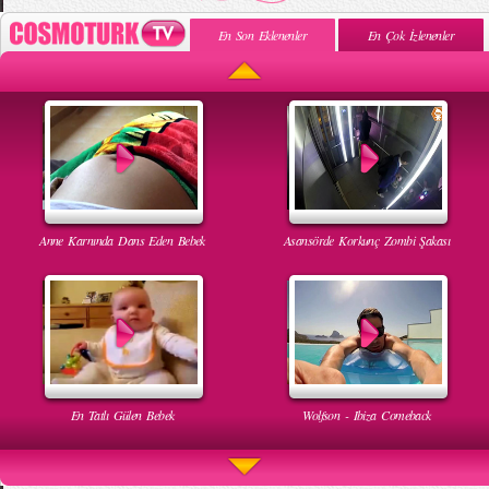
En Son Eklenenler
En Çok İzlenenler
Anne Karnında Dans Eden Bebek
Asansörde Korkunç Zombi Şakası
En Tatlı Gülen Bebek
Wolfson - Ibiza Comeback