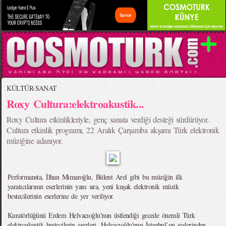
KÜLTÜR-SANAT
Roxy Cultura:elektroakustik...
Roxy Cultura etkinlikleriyle, genç sanata verdiği desteği sürdürüyor.
Cultura etkinlik programı, 22 Aralık Çarşamba akşamı Türk elektronik
müziğine adanıyor.
Performansta, İlhan Mimaroğlu, Bülent Arel gibi bu müziğin ilk
yaratıcılarının eserlerinin yanı sıra, yeni kuşak elektronik müzik
bestecilerinin eserlerine de yer veriliyor.
Kuratörlüğünü Erdem Helvacıoğlu'nun üstlendiği gecede önemli Türk
elektroakustik bestecilerin eserleri, Helvacıoğlu'nun İstanbul’un seslerinden