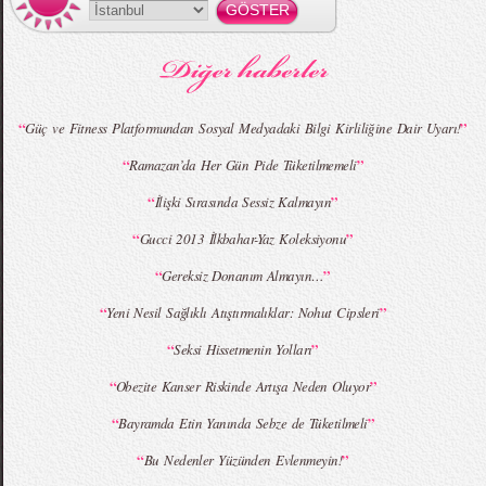
MBFWI - Gülçin Çengel 2015 Yaz
MBFWI - Zeynep Erdoğan 2015 Yaz
Koleksiyonu
Koleksiyonu
“
”
Güç ve Fitness Platformundan Sosyal Medyadaki Bilgi Kirliliğine Dair Uyarı!
“
”
Ramazan’da Her Gün Pide Tüketilmemeli
MBFWI - Giray Sepin 2015 Yaz Koleksiyonu
MBFWI - Burçe Bekrek 2015 Yaz Koleksiyonu
“
”
İlişki Sırasında Sessiz Kalmayın
“
”
Gucci 2013 İlkbahar-Yaz Koleksiyonu
“
”
Gereksiz Donanım Almayın…
“
”
Yeni Nesil Sağlıklı Atıştırmalıklar: Nohut Cipsleri
“
”
Seksi Hissetmenin Yolları
“
”
Obezite Kanser Riskinde Artışa Neden Oluyor
“
”
Bayramda Etin Yanında Sebze de Tüketilmeli
“
”
Bu Nedenler Yüzünden Evlenmeyin!