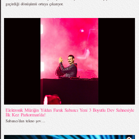
geçirdiği dönüşümü ortaya çıkarıyor.
Elektronik Müziğin Yıldızı Faruk Sabancı Yeni 3 Boyutlu Dev Sahnesiyle
İlk Kez Parkorman’da!
Sabancı’dan tekno şov…