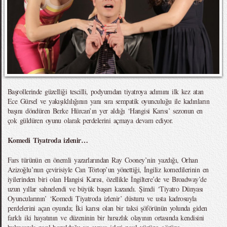
Başrollerinde güzelliği tescilli, podyumdan tiyatroya adımını ilk kez atan
Ece Gürsel ve yakışıklılığının yanı sıra sempatik oyunculuğu ile kadınların
başını döndüren Berke Hürcan’ın yer aldığı ‘Hangisi Karısı’ sezonun en
çok güldüren oyunu olarak perdelerini açmaya devam ediyor.
Komedi Tiyatroda izlenir…
Fars türünün en önemli yazarlarından Ray Cooney’nin yazdığı, Orhan
Azizoğlu’nun çevirisiyle Can Törtop’un yönettiği, İngiliz komedilerinin en
iyilerinden biri olan Hangisi Karısı, özellikle İngiltere’de ve Broadway’de
uzun yıllar sahnelendi ve büyük başarı kazandı. Şimdi ‘Tiyatro Dünyası
Oyuncularının’ ‘Komedi Tiyatroda izlenir’ düsturu ve usta kadrosuyla
perdelerini açan oyunda; İki karısı olan bir taksi şöförünün yolunda giden
farklı iki hayatının ve düzeninin bir hırsızlık olayının ortasında kendisini