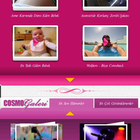
Anne Karnında Dans Eden Bebek
Asansörde Korkunç Zombi Şakası
En Tatlı Gülen Bebek
Wolfson - Ibiza Comeback
En Son Eklenenler
En Çok Görüntülenenler
Uyuyan Bebeğe Gangnam Dinletilirse Ne Olur
Uykusun Da Gülen Bebek