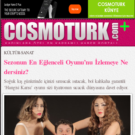
KÜLTÜR-SANAT
Sezonun En Eğlenceli Oyunu’nu İzlemeye Ne
dersiniz?
Soğuk kış günlerinde içinizi sımsıcak ısıtacak, bol kahkaha garantili
‘Hangisi Karısı’ oyunu sizi tiyatronun sıcacık dünyasına davet ediyor.