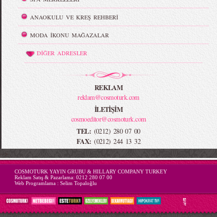
ANAOKULU VE KREŞ REHBERİ
MODA İKONU MAĞAZALAR
DİĞER ADRESLER
REKLAM
reklam@cosmoturk.com
İLETİŞİM
cosmoeditor@cosmoturk.com
TEL:
(0212) 280 07 00
FAX:
(0212) 244 13 32
-->
COSMOTURK YAYIN GRUBU & HILLARY COMPANY TURKEY
Reklam Satış & Pazarlama:
0212 280 07 00
Web Programlama :
Selim Topaloğlu