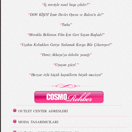
MBFWI - Giray Sepin 2015 Yaz Koleksiyonu
MBFWI - Burçe Bekrek 2015 Yaz Koleksiyonu
“
”
İş stresiyle nasıl başa çıkılır?
“
”
DON KİŞOT İzmir Devlet Opera ve Balesi’n de!
“
”
Tutku
“
”
Merakla Beklenen Film İçin Geri Sayım Başladı!
“
”
Uçakta Koltukları Geriye Yaslamak Kavga Bile Çıkartıyor!
“
”
Deniz Akkaya'ya dekolte yasağı
“
”
Uyuyan güzel
“
”
Havyar özlü küçük kapsüllerin büyük mucizesi
OUTLET CENTER ADRESLERİ
MODA TASARIMCILARI