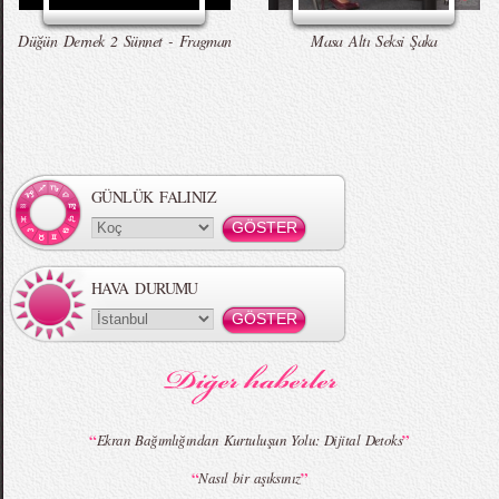
Talking Tom Versiyon
Düğün Dernek 2 Sünnet - Fragman
Masa Altı Seksi Şaka
Örgü Saç Modelleri
MBFWI - Hakan Akkaya 2015 Yaz
Koleksiyonu
GÜNLÜK FALINIZ
HAVA DURUMU
MBFWI - Gülçin Çengel 2015 Yaz
MBFWI - Zeynep Erdoğan 2015 Yaz
Koleksiyonu
Koleksiyonu
“
”
Ekran Bağımlığından Kurtuluşun Yolu: Dijital Detoks
“
”
Nasıl bir aşıksınız