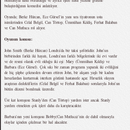
bulmasıyla nasıl bozulduğu ve ayrıca işleri nasıl yüzüne gözüne
bulaştırdığının komedisi anlatılıyor.
Oyunda; Berke Hürcan, Ece Gürsel’in yanı sıra tiyatronun usta
isimlerinden Celal Belgil, Can Törtop, Ümmühan Kıldiş, Ferhat Balaban
ve Can Mutluca rol alıyor.
Oyunun konusu:
John Smith (Berke Hürcan) Londra’da bir taksi şoförüdür. John’un
birbirinden farklı iki hayatı, Londra’nın farklı bölgelerinde iki evi vardır
ve de resmi olarak evli olduğu iki eşi: Mary (Ümmühan Kıldiş) ve
Barbara (Ece Gürsel). Çok sıkı bir zaman programı yaparak iki evliliğini
de hiç şüphe çekmeden devam ettiren John, bir akşam yaşlı bir kadını
hırsızlardan kurtarmak isterken gözünü hastanede açar. Hırsızlık olayını
araştıran dedektiflerin (Celal Belgil ve Ferhat Balaban) sorularıyla John’un
bütün düzeni bozulmak üzeredir.
Üst kat komşusu Stanly’den (Can Törtop) yardım ister ancak Stanly
yardım etmekten çok işleri daha da karıştıracaktır.
Barbara’nın yeni komşusu Bobby(Can Mutluca)’nin de dahil olmasıyla
olaylar içinden çıkılmaz bir hal alacaktır.