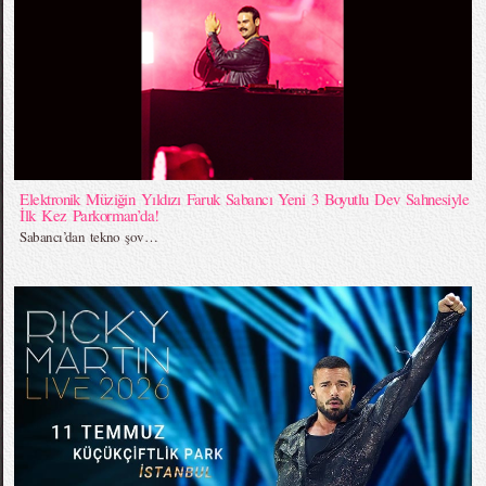
Elektronik Müziğin Yıldızı Faruk Sabancı Yeni 3 Boyutlu Dev Sahnesiyle
İlk Kez Parkorman’da!
Sabancı’dan tekno şov…