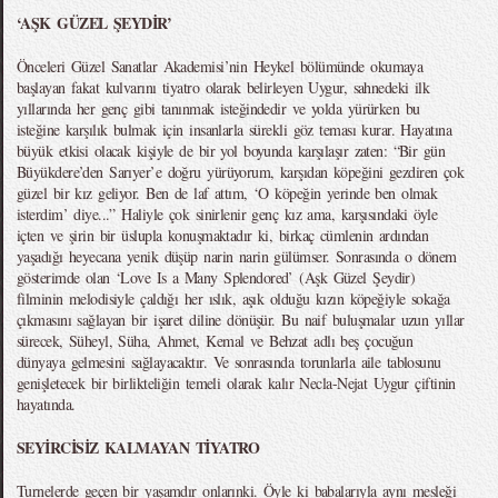
‘AŞK GÜZEL ŞEYDİR’
Önceleri Güzel Sanatlar Akademisi’nin Heykel bölümünde okumaya
başlayan fakat kulvarını tiyatro olarak belirleyen Uygur, sahnedeki ilk
yıllarında her genç gibi tanınmak isteğindedir ve yolda yürürken bu
isteğine karşılık bulmak için insanlarla sürekli göz teması kurar. Hayatına
büyük etkisi olacak kişiyle de bir yol boyunda karşılaşır zaten: “Bir gün
Büyükdere’den Sarıyer’e doğru yürüyorum, karşıdan köpeğini gezdiren çok
güzel bir kız geliyor. Ben de laf attım, ‘O köpeğin yerinde ben olmak
isterdim’ diye...” Haliyle çok sinirlenir genç kız ama, karşısındaki öyle
içten ve şirin bir üslupla konuşmaktadır ki, birkaç cümlenin ardından
yaşadığı heyecana yenik düşüp narin narin gülümser. Sonrasında o dönem
gösterimde olan ‘Love Is a Many Splendored’ (Aşk Güzel Şeydir)
filminin melodisiyle çaldığı her ıslık, aşık olduğu kızın köpeğiyle sokağa
çıkmasını sağlayan bir işaret diline dönüşür. Bu naif buluşmalar uzun yıllar
sürecek, Süheyl, Süha, Ahmet, Kemal ve Behzat adlı beş çocuğun
dünyaya gelmesini sağlayacaktır. Ve sonrasında torunlarla aile tablosunu
genişletecek bir birlikteliğin temeli olarak kalır Necla-Nejat Uygur çiftinin
hayatında.
SEYİRCİSİZ KALMAYAN TİYATRO
Turnelerde geçen bir yaşamdır onlarınki. Öyle ki babalarıyla aynı mesleği