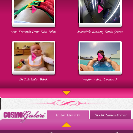
Anne Karnında Dans Eden Bebek
Asansörde Korkunç Zombi Şakası
En Tatlı Gülen Bebek
Wolfson - Ibiza Comeback
En Son Eklenenler
En Çok Görüntülenenler
Uyuyan Bebeğe Gangnam Dinletilirse Ne Olur
Uykusun Da Gülen Bebek