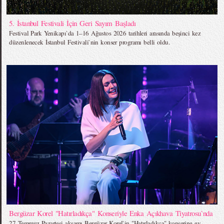
5. İstanbul Festivali İçin Geri Sayım Başladı
Festival Park Yenikapı`da 1–16 Ağustos 2026 tarihleri arasında beşinci kez
düzenlenecek İstanbul Festivali`nin konser programı belli oldu.
Bergüzar Korel "Hatırladıkça" Konseriyle Enka Açıkhava Tiyatrosu`nda
27 Temmuz Pazartesi akşamı Bergüzar Korel`in "Hatırladıkça" konserine ev