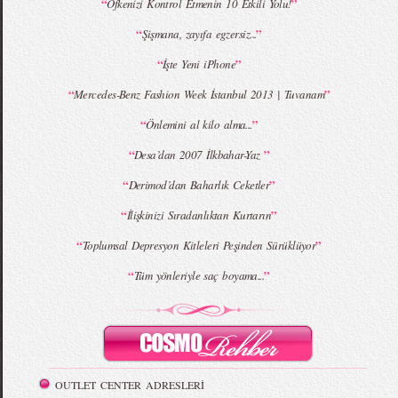
“
”
Öfkenizi Kontrol Etmenin 10 Etkili Yolu!
“
”
Şişmana, zayıfa egzersiz...
MBFWI - Giray Sepin 2015 Yaz Koleksiyonu
MBFWI - Burçe Bekrek 2015 Yaz Koleksiyonu
“
”
İşte Yeni iPhone
“
”
Mercedes-Benz Fashion Week İstanbul 2013 | Tuvanam
“
”
Önlemini al kilo alma...
“
”
Desa’dan 2007 İlkbahar-Yaz
“
”
Derimod’dan Baharlık Ceketler
“
”
İlişkinizi Sıradanlıktan Kurtarın
“
”
Toplumsal Depresyon Kitleleri Peşinden Sürüklüyor
“
”
Tüm yönleriyle saç boyama...
OUTLET CENTER ADRESLERİ