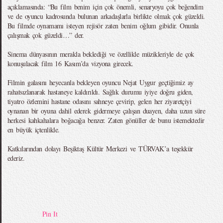
açıklamasında: “Bu film benim için çok önemli, senaryoyu çok beğendim
ve de oyuncu kadrosunda bulunan arkadaşlarla birlikte olmak çok güzeldi.
Bu filmde oynamamı isteyen rejisör zaten benim oğlum gibidir. Onunla
çalışmak çok güzeldi…” der.
Sinema dünyasının merakla beklediği ve özellikle müzikleriyle de çok
konuşulacak film 16 Kasım’da vizyona girecek.
Filmin galasını heyecanla bekleyen oyuncu Nejat Uygur geçtiğimiz ay
rahatsızlanarak hastaneye kaldırıldı. Sağlık durumu iyiye doğru giden,
tiyatro özlemini hastane odasını sahneye çevirip, gelen her ziyaretçiyi
oynanan bir oyuna dahil ederek gidermeye çalışan duayen, daha uzun süre
herkesi kahkahalara boğacağa benzer. Zaten gönüller de bunu istemektedir
en büyük içtenlikle.
Katkılarından dolayı Beşiktaş Kültür Merkezi ve TÜRVAK’a teşekkür
ederiz.
Pin It