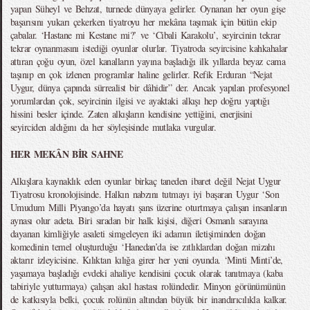
yapan Süheyl ve Behzat, turnede dünyaya gelirler. Oynanan her oyun gişe
başarısını yukarı çekerken tiyatroyu her mekâna taşımak için bütün ekip
çabalar. ‘Hastane mi Kestane mi?’ ve ‘Cibali Karakolu’, seyircinin tekrar
tekrar oynanmasını istediği oyunlar olurlar. Tiyatroda seyircisine kahkahalar
attıran çoğu oyun, özel kanalların yayına başladığı ilk yıllarda beyaz cama
taşınıp en çok izlenen programlar haline gelirler. Refik Erduran “Nejat
Uygur, dünya çapında sürrealist bir dâhidir” der. Ancak yapılan profesyonel
yorumlardan çok, seyircinin ilgisi ve ayaktaki alkışı hep doğru yaptığı
hissini besler içinde. Zaten alkışların kendisine yettiğini, enerjisini
seyirciden aldığını da her söyleşisinde mutlaka vurgular.
HER MEKÂN BİR SAHNE
Alkışlara kaynaklık eden oyunlar birkaç taneden ibaret değil Nejat Uygur
Tiyatrosu kronolojisinde. Halkın nabzını tutmayı iyi başaran Uygur ‘Son
Umudum Milli Piyango’da hayatı şans üzerine oturtmaya çalışan insanların
aynası olur adeta. Biri sıradan bir halk kişisi, diğeri Osmanlı sarayına
dayanan kimliğiyle asaleti simgeleyen iki adamın iletişiminden doğan
komedinin temel oluşturduğu ‘Hanedan’da ise zıtlıklardan doğan mizahı
aktarır izleyicisine. Kılıktan kılığa girer her yeni oyunda. ‘Minti Minti’de,
yaşamaya başladığı evdeki ahaliye kendisini çocuk olarak tanıtmaya (kaba
tabiriyle yutturmaya) çalışan akıl hastası rolündedir. Minyon görünümünün
de katkısıyla belki, çocuk rolünün altından büyük bir inandırıcılıkla kalkar.