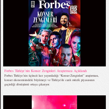
Forbes Türkiye’nin Konser Zenginleri Araştırması Açıklandı
Forbes Türkiye’nin üçüncü kez yayımladığı “Konser Zenginleri” araştırması,
konser ekonomisindeki büyümeyi ve Türkiye’de canlı müzik piyasasının
geçirdiği dönüşümü ortaya çıkarıyor.