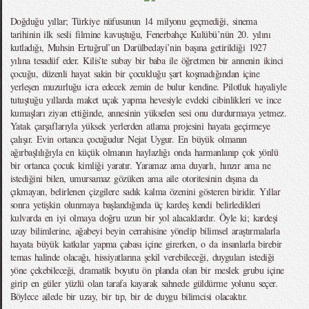
Doğduğu yıllar; Türkiye nüfusunun 14 milyonu geçmediği, sinema
tarihinin ilk sesli filmine kavuştuğu, Fenerbahçe Kulübü’nün 20. yılını
kutladığı, Muhsin Ertuğrul’un Darülbedayi’nin başına getirildiği 1927
yılına tesadüf eder. Kilis’te subay bir baba ile öğretmen bir annenin ikinci
çocuğu, düzenli hayat sakin bir çocukluğu şart koşmadığından içine
yerleşen muzurluğu icra edecek zemin de bulur kendine. Pilotluk hayaliyle
tutuştuğu yıllarda maket uçak yapma hevesiyle evdeki cibinlikleri ve ince
kumaşları ziyan ettiğinde, annesinin yükselen sesi onu durdurmaya yetmez.
Yatak çarşaflarıyla yüksek yerlerden atlama projesini hayata geçirmeye
çalışır. Evin ortanca çocuğudur Nejat Uygur. En büyük olmanın
ağırbaşlılığıyla en küçük olmanın haylazlığı onda harmanlanıp çok yönlü
bir ortanca çocuk kimliği yaratır. Yaramaz ama duyarlı, hınzır ama ne
istediğini bilen, umursamaz gözüken ama aile otoritesinin dışına da
çıkmayan, belirlenen çizgilere sadık kalma özenini gösteren biridir. Yıllar
sonra yetişkin olunmaya başlandığında üç kardeş kendi belirledikleri
kulvarda en iyi olmaya doğru uzun bir yol alacaklardır. Öyle ki; kardeşi
uzay bilimlerine, ağabeyi beyin cerrahisine yönelip bilimsel araştırmalarla
hayata büyük katkılar yapma çabası içine girerken, o da insanlarla birebir
temas halinde olacağı, hissiyatlarına şekil verebileceği, duyguları istediği
yöne çekebileceği, dramatik boyutu ön planda olan bir meslek grubu içine
girip en güler yüzlü olan tarafa kayarak sahnede güldürme yolunu seçer.
Böylece ailede bir uzay, bir tıp, bir de duygu bilimcisi olacaktır.