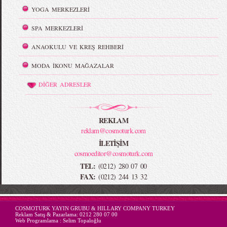
YOGA MERKEZLERİ
SPA MERKEZLERİ
ANAOKULU VE KREŞ REHBERİ
MODA İKONU MAĞAZALAR
DİĞER ADRESLER
REKLAM
reklam@cosmoturk.com
İLETİŞİM
cosmoeditor@cosmoturk.com
TEL:
(0212) 280 07 00
FAX:
(0212) 244 13 32
-->
COSMOTURK YAYIN GRUBU & HILLARY COMPANY TURKEY
Reklam Satış & Pazarlama:
0212 280 07 00
Web Programlama :
Selim Topaloğlu