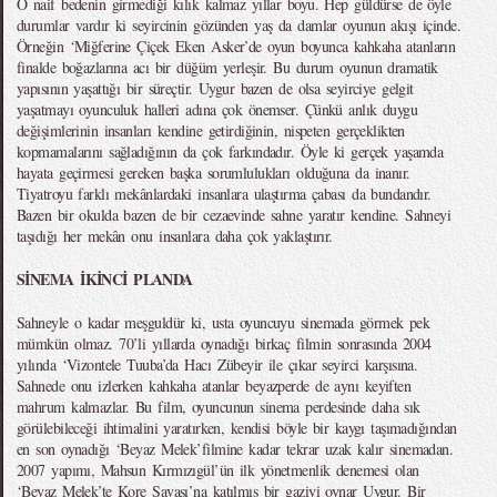
O naif bedenin girmediği kılık kalmaz yıllar boyu. Hep güldürse de öyle
durumlar vardır ki seyircinin gözünden yaş da damlar oyunun akışı içinde.
Örneğin ‘Miğferine Çiçek Eken Asker’de oyun boyunca kahkaha atanların
finalde boğazlarına acı bir düğüm yerleşir. Bu durum oyunun dramatik
yapısının yaşattığı bir süreçtir. Uygur bazen de olsa seyirciye gelgit
yaşatmayı oyunculuk halleri adına çok önemser. Çünkü anlık duygu
değişimlerinin insanları kendine getirdiğinin, nispeten gerçeklikten
kopmamalarını sağladığının da çok farkındadır. Öyle ki gerçek yaşamda
hayata geçirmesi gereken başka sorumlulukları olduğuna da inanır.
Tiyatroyu farklı mekânlardaki insanlara ulaştırma çabası da bundandır.
Bazen bir okulda bazen de bir cezaevinde sahne yaratır kendine. Sahneyi
taşıdığı her mekân onu insanlara daha çok yaklaştırır.
SİNEMA İKİNCİ PLANDA
Sahneyle o kadar meşguldür ki, usta oyuncuyu sinemada görmek pek
mümkün olmaz. 70’li yıllarda oynadığı birkaç filmin sonrasında 2004
yılında ‘Vizontele Tuuba’da Hacı Zübeyir ile çıkar seyirci karşısına.
Sahnede onu izlerken kahkaha atanlar beyazperde de aynı keyiften
mahrum kalmazlar. Bu film, oyuncunun sinema perdesinde daha sık
görülebileceği ihtimalini yaratırken, kendisi böyle bir kaygı taşımadığından
en son oynadığı ‘Beyaz Melek’filmine kadar tekrar uzak kalır sinemadan.
2007 yapımı, Mahsun Kırmızıgül’ün ilk yönetmenlik denemesi olan
‘Beyaz Melek’te Kore Savaşı’na katılmış bir gaziyi oynar Uygur. Bir