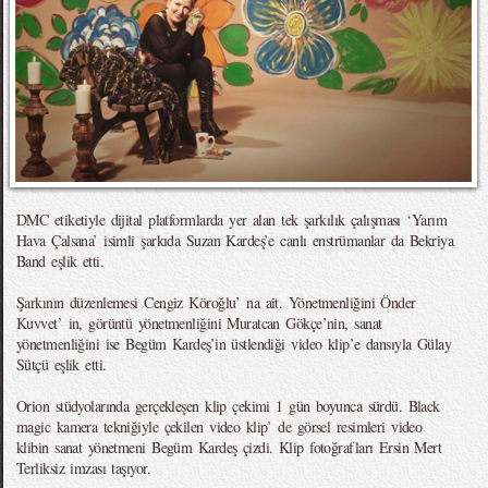
DMC etiketiyle dijital platformlarda yer alan tek şarkılık çalışması ‘Yarım
Hava Çalsana’ isimli şarkıda Suzan Kardeş’e canlı enstrümanlar da Bekriya
Band eşlik etti.
Şarkının düzenlemesi Cengiz Köroğlu’ na ait. Yönetmenliğini Önder
Kuvvet’ in, görüntü yönetmenliğini Muratcan Gökçe’nin, sanat
yönetmenliğini ise Begüm Kardeş’in üstlendiği video klip’e dansıyla Gülay
Sütçü eşlik etti.
Orion stüdyolarında gerçekleşen klip çekimi 1 gün boyunca sürdü. Black
magic kamera tekniğiyle çekilen video klip’ de görsel resimleri video
klibin sanat yönetmeni Begüm Kardeş çizdi. Klip fotoğrafları Ersin Mert
Terliksiz imzası taşıyor.