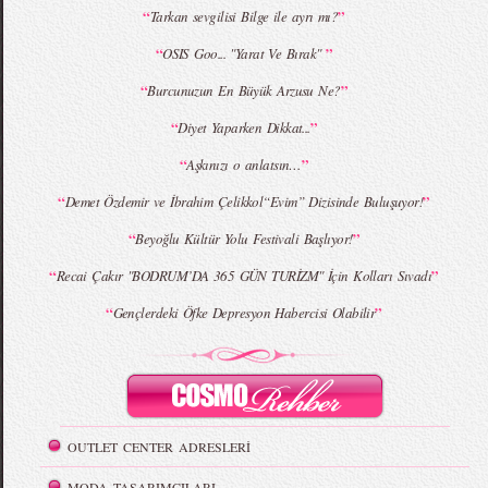
“
”
Tarkan sevgilisi Bilge ile ayrı mı?
MBFWI - Giray Sepin 2015 Yaz Koleksiyonu
MBFWI - Burçe Bekrek 2015 Yaz Koleksiyonu
“
”
OSIS Goo... "Yarat Ve Bırak"
“
”
Burcunuzun En Büyük Arzusu Ne?
“
”
Diyet Yaparken Dikkat...
“
”
Aşkınızı o anlatsın…
“
”
Demet Özdemir ve İbrahim Çelikkol“Evim” Dizisinde Buluşuyor!
“
”
Beyoğlu Kültür Yolu Festivali Başlıyor!
“
”
Recai Çakır "BODRUM’DA 365 GÜN TURİZM" İçin Kolları Sıvadı
“
”
Gençlerdeki Öfke Depresyon Habercisi Olabilir
OUTLET CENTER ADRESLERİ
MODA TASARIMCILARI