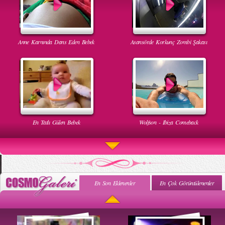
Anne Karnında Dans Eden Bebek
Asansörde Korkunç Zombi Şakası
En Tatlı Gülen Bebek
Wolfson - Ibiza Comeback
En Son Eklenenler
En Çok Görüntülenenler
Uyuyan Bebeğe Gangnam Dinletilirse Ne Olur
Uykusun Da Gülen Bebek