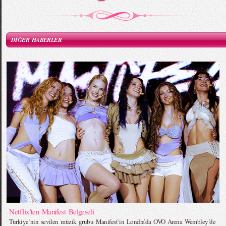
DİĞER HABERLER
Netflix’ten Manifest Belgeseli
Türkiye`nin sevilen müzik grubu Manifest`in Londra’da OVO Arena Wembley’de