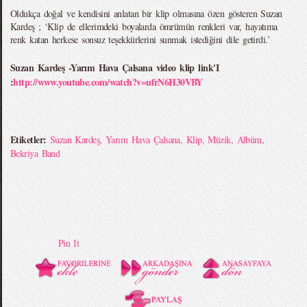
Oldukça doğal ve kendisini anlatan bir klip olmasına özen gösteren Suzan
Kardeş ; ‘Klip de ellerimdeki boyalarda ömrümün renkleri var, hayatıma
renk katan herkese sonsuz teşekkürlerini sunmak istediğini dile getirdi.’
Suzan Kardeş -Yarım Hava Çalsana video klip link'I
:
http://www.youtube.com/watch?v=ufrN6H30VBY
Etiketler:
Suzan Kardeş
,
Yarım Hava Çalsana
,
Klip
,
Müzik
,
Albüm
,
Bekriya Band
Pin It