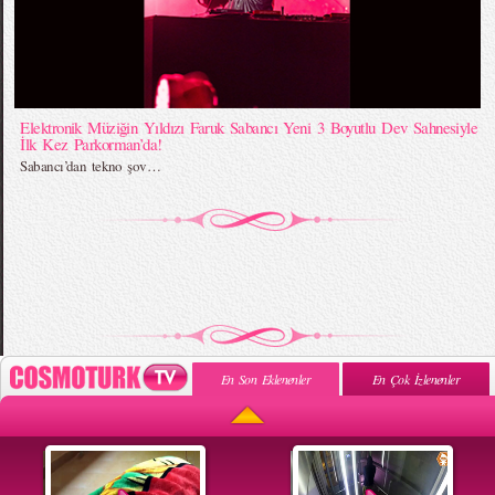
Elektronik Müziğin Yıldızı Faruk Sabancı Yeni 3 Boyutlu Dev Sahnesiyle
İlk Kez Parkorman’da!
Sabancı’dan tekno şov…
En Son Eklenenler
En Çok İzlenenler