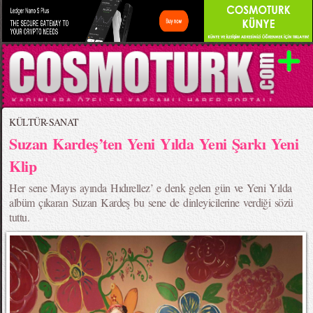
KÜLTÜR-SANAT
Suzan Kardeş’ten Yeni Yılda Yeni Şarkı Yeni
Klip
Her sene Mayıs ayında Hıdırellez’ e denk gelen gün ve Yeni Yılda
albüm çıkaran Suzan Kardeş bu sene de dinleyicilerine verdiği sözü
tuttu.