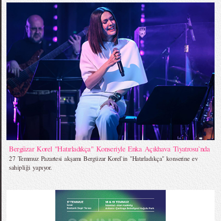
Bergüzar Korel "Hatırladıkça" Konseriyle Enka Açıkhava Tiyatrosu`nda
27 Temmuz Pazartesi akşamı Bergüzar Korel`in "Hatırladıkça" konserine ev
sahipliği yapıyor.