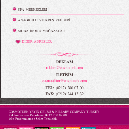
SPA MERKEZLERİ
ANAOKULU VE KREŞ REHBERİ
MODA İKONU MAĞAZALAR
DİĞER ADRESLER
REKLAM
reklam@cosmoturk.com
İLETİŞİM
cosmoeditor@cosmoturk.com
TEL:
(0212) 280 07 00
FAX:
(0212) 244 13 32
-->
COSMOTURK YAYIN GRUBU & HILLARY COMPANY TURKEY
Reklam Satış & Pazarlama:
0212 280 07 00
Web Programlama :
Selim Topaloğlu