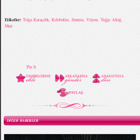
Etiketler:
Tolga Karaçelik
,
Kelebekler
,
Sinema
,
Vizyon
,
Tuğçe Altuğ
,
Mart
Pin It
DİĞER HABERLER