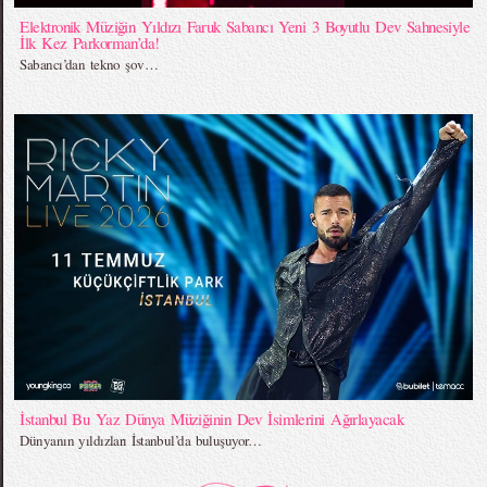
Elektronik Müziğin Yıldızı Faruk Sabancı Yeni 3 Boyutlu Dev Sahnesiyle
İlk Kez Parkorman’da!
Sabancı’dan tekno şov…
İstanbul Bu Yaz Dünya Müziğinin Dev İsimlerini Ağırlayacak
Dünyanın yıldızları İstanbul’da buluşuyor…