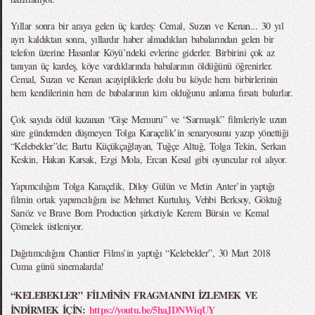
Yıllar sonra bir araya gelen üç kardeş: Cemal, Suzan ve Kenan... 30 yıl
ayrı kaldıktan sonra, yıllardır haber almadıkları babalarından gelen bir
telefon üzerine Hasanlar Köyü’ndeki evlerine giderler. Birbirini çok az
tanıyan üç kardeş, köye vardıklarında babalarının öldüğünü öğrenirler.
Cemal, Suzan ve Kenan acayipliklerle dolu bu köyde hem birbirlerinin
hem kendilerinin hem de babalarının kim olduğunu anlama fırsatı bulurlar.
Çok sayıda ödül kazanan “Gişe Memuru” ve “Sarmaşık” filmleriyle uzun
süre gündemden düşmeyen Tolga Karaçelik’in senaryosunu yazıp yönettiği
“Kelebekler”de; Bartu Küçükçağlayan, Tuğçe Altuğ, Tolga Tekin, Serkan
Keskin, Hakan Karsak, Ezgi Mola, Ercan Kesal gibi oyuncular rol alıyor.
Yapımcılığını Tolga Karaçelik, Diloy Gülün ve Metin Anter’in yaptığı
filmin ortak yapımcılığını ise Mehmet Kurtuluş, Vehbi Berksoy, Göktuğ
Sarıöz ve Brave Born Production şirketiyle Kerem Bürsin ve Kemal
Çömelek üstleniyor.
Dağıtımcılığını Chantier Films’in yaptığı “Kelebekler”, 30 Mart 2018
Cuma günü sinemalarda!
“KELEBEKLER” FİLMİNİN FRAGMANINI İZLEMEK VE
İNDİRMEK İÇİN:
https://youtu.be/5haJDNWiqUY