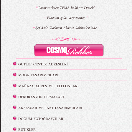
“
”
Cosmoturk'ten TEMA Vakfı'na Destek!
“
”
'Flörtüm geldi' diyorsanız
“
”
Şef Arda Türkmen Akasya Sohbetleri’nde
OUTLET CENTER ADRESLERİ
MODA TASARIMCILARI
MAĞAZA ADRES VE TELEFONLARI
DEKORASYON FİRMALARI
AKSESUAR VE TAKI TASARIMCILARI
DOĞUM FOTOĞRAFÇILARI
BUTİKLER