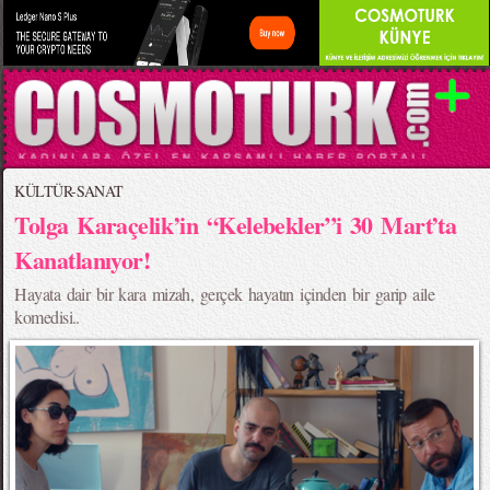
KÜLTÜR-SANAT
Tolga Karaçelik’in “Kelebekler”i 30 Mart’ta
Kanatlanıyor!
Hayata dair bir kara mizah, gerçek hayatın içinden bir garip aile
komedisi..