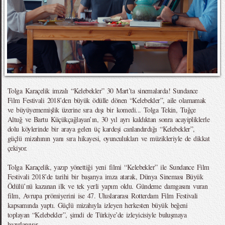
Tolga Karaçelik imzalı “Kelebekler” 30 Mart’ta sinemalarda! Sundance
Film Festivali 2018’den büyük ödülle dönen “Kelebekler”, aile olamamak
ve büyüyememişlik üzerine sıra dışı bir komedi... Tolga Tekin, Tuğçe
Altuğ ve Bartu Küçükçağlayan’ın, 30 yıl ayrı kaldıktan sonra acayipliklerle
dolu köylerinde bir araya gelen üç kardeşi canlandırdığı “Kelebekler”,
güçlü mizahının yanı sıra hikayesi, oyunculukları ve müzikleriyle de dikkat
çekiyor.
Tolga Karaçelik, yazıp yönettiği yeni filmi “Kelebekler” ile Sundance Film
Festivali 2018’de tarihi bir başarıya imza atarak, Dünya Sineması Büyük
Ödülü’nü kazanan ilk ve tek yerli yapım oldu. Gündeme damgasını vuran
film, Avrupa prömiyerini ise 47. Uluslararası Rotterdam Film Festivali
kapsamında yaptı. Güçlü mizahıyla izleyen herkesten büyük beğeni
toplayan “Kelebekler”, şimdi de Türkiye’de izleyicisiyle buluşmaya
hazırlanıyor.