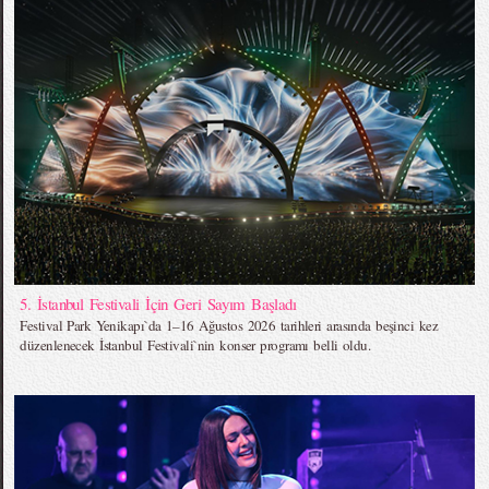
5. İstanbul Festivali İçin Geri Sayım Başladı
Festival Park Yenikapı`da 1–16 Ağustos 2026 tarihleri arasında beşinci kez
düzenlenecek İstanbul Festivali`nin konser programı belli oldu.