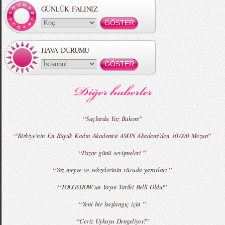
GÜNLÜK FALINIZ
HAVA DURUMU
MBFWI - Gülçin Çengel 2015 Yaz
MBFWI - Zeynep Erdoğan 2015 Yaz
Koleksiyonu
Koleksiyonu
“
”
Saçlarda Yaz Bakımı
“
”
Türkiye’nin En Büyük Kadın Akademisi AVON Akademi’den 10.000 Mezun
MBFWI - Giray Sepin 2015 Yaz Koleksiyonu
MBFWI - Burçe Bekrek 2015 Yaz Koleksiyonu
“
”
Pazar günü sevişmeleri
“
”
Yaz meyve ve sebzelerinin vücuda yararları
“
”
TOLGSHOW’un Yayın Tarihi Belli Oldu!
“
”
Yeni bir başlangıç için
“
”
Ceviz Uykuyu Dengeliyor!