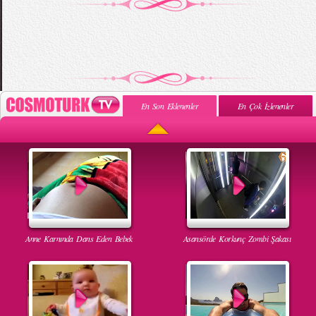
En Son Eklenenler
En Çok İzlenenler
Anne Karnında Dans Eden Bebek
Asansörde Korkunç Zombi Şakası