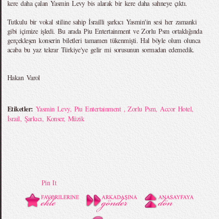
kere daha çalan Yasmin Levy bis alarak bir kere daha sahneye çıktı.
Tutkulu bir vokal stiline sahip İsrailli şarkıcı Yasmin'in sesi her zamanki
gibi içimize işledi. Bu arada Piu Entertainment ve Zorlu Psm ortaklığında
gerçekleşen konserin biletleri tamamen tükenmişti. Hal böyle olum olunca
acaba bu yaz tekrar Türkiye'ye gelir mi sorusunun sormadan edemedik.
Hakan Varol
Etiketler:
Yasmin Levy
,
Piu Entertainment
,
Zorlu Psm
,
Accor Hotel
,
İsrail
,
Şarkıcı
,
Konser
,
Müzik
Pin It