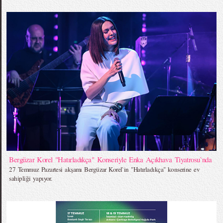
Bergüzar Korel "Hatırladıkça" Konseriyle Enka Açıkhava Tiyatrosu`nda
27 Temmuz Pazartesi akşamı Bergüzar Korel`in "Hatırladıkça" konserine ev
sahipliği yapıyor.