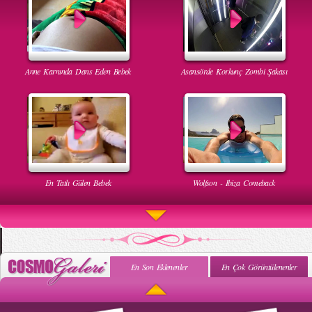
Anne Karnında Dans Eden Bebek
Asansörde Korkunç Zombi Şakası
En Tatlı Gülen Bebek
Wolfson - Ibiza Comeback
En Son Eklenenler
En Çok Görüntülenenler
Uyuyan Bebeğe Gangnam Dinletilirse Ne Olur
Uykusun Da Gülen Bebek