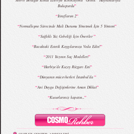
Merve Boluğur Kendi Elleriyle Koleksiyonu “Gothic” Hayranlarıyla
”
Buluşturdu
“
”
İtiraflarım 2
MBFWI - Giray Sepin 2015 Yaz Koleksiyonu
MBFWI - Burçe Bekrek 2015 Yaz Koleksiyonu
“
”
Normalleşme Sürecinde Mali Durumu Yönetmek İçin 5 Yöntem
“
”
Sağlıklı Yaz Gebeliği İçin Öneriler
“
”
Bacaktaki Estetik Kaygılarınıza Veda Edin!
“
”
2011 Yazının Saç Modelleri
“
”
Harbiye’de Kuzey Rüzgarı Esti
“
”
Dünyanın mücevherleri İstanbul'da
“
”
Ani Duygu Değişimlerine Aman Dikkat
“
”
Kusurlarınızı kapatın...