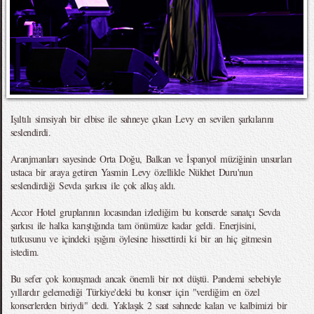
Işıltılı simsiyah bir elbise ile sahneye çıkan Levy en sevilen şarkılarını
seslendirdi.
Aranjmanları sayesinde Orta Doğu, Balkan ve İspanyol müziğinin unsurları
ustaca bir araya getiren Yasmin Levy özellikle Nükhet Duru'nun
seslendirdiği Sevda şarkısı ile çok alkış aldı.
Accor Hotel gruplarının locasından izlediğim bu konserde sanatçı Sevda
şarkısı ile halka karıştığında tam önümüze kadar geldi. Enerjisini,
tutkusunu ve içindeki ışığını öylesine hissettirdi ki bir an hiç gitmesin
istedim.
Bu sefer çok konuşmadı ancak önemli bir not düştü. Pandemi sebebiyle
yıllardır gelemediği Türkiye'deki bu konser için "verdiğim en özel
konserlerden biriydi" dedi. Yaklaşık 2 saat sahnede kalan ve kalbimizi bir