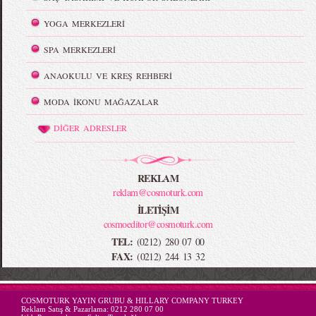
YOGA MERKEZLERİ
SPA MERKEZLERİ
ANAOKULU VE KREŞ REHBERİ
MODA İKONU MAĞAZALAR
DİĞER ADRESLER
REKLAM
reklam@cosmoturk.com
İLETİŞİM
cosmoeditor@cosmoturk.com
TEL:
(0212) 280 07 00
FAX:
(0212) 244 13 32
-->
COSMOTURK YAYIN GRUBU & HILLARY COMPANY TURKEY
Reklam Satış & Pazarlama:
0212 280 07 00