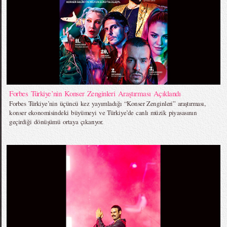
Forbes Türkiye’nin Konser Zenginleri Araştırması Açıklandı
Forbes Türkiye’nin üçüncü kez yayımladığı “Konser Zenginleri” araştırması,
konser ekonomisindeki büyümeyi ve Türkiye’de canlı müzik piyasasının
geçirdiği dönüşümü ortaya çıkarıyor.