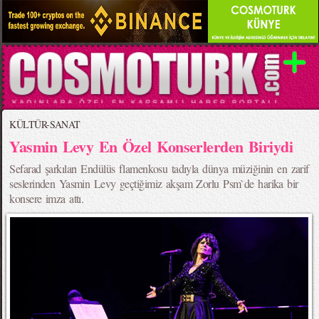
KÜLTÜR-SANAT
Yasmin Levy En Özel Konserlerden Biriydi
Sefarad şarkıları Endülüs flamenkosu tadıyla dünya müziğinin en zarif
seslerinden Yasmin Levy geçtiğimiz akşam Zorlu Psm`de harika bir
konsere imza attı.