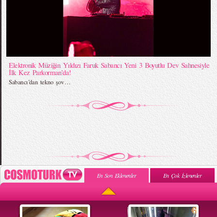
Elektronik Müziğin Yıldızı Faruk Sabancı Yeni 3 Boyutlu Dev Sahnesiyle
İlk Kez Parkorman’da!
Sabancı’dan tekno şov…
En Son Eklenenler
En Çok İzlenenler