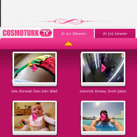
En Son Eklenenler
En Çok İzlenenler
Anne Karnında Dans Eden Bebek
Asansörde Korkunç Zombi Şakası