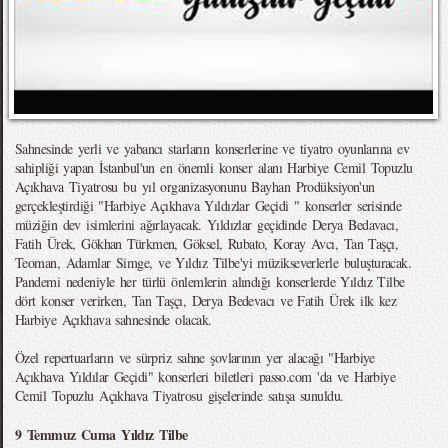
Sahnesinde yerli ve yabancı starların konserlerine ve tiyatro oyunlarına ev
sahipliği yapan İstanbul'un en önemli konser alanı Harbiye Cemil Topuzlu
Açıkhava Tiyatrosu bu yıl organizasyonunu Bayhan Prodüksiyon'un
gerçekleştirdiği "Harbiye Açıkhava Yıldızlar Geçidi " konserler serisinde
müziğin dev isimlerini ağırlayacak. Yıldızlar geçidinde Derya Bedavacı,
Fatih Ürek, Gökhan Türkmen, Göksel, Rubato, Koray Avcı, Tan Taşçı,
Teoman, Adamlar Simge, ve Yıldız Tilbe'yi müzikseverlerle buluşturacak.
Pandemi nedeniyle her türlü önlemlerin alındığı konserlerde Yıldız Tilbe
dört konser verirken, Tan Taşçı, Derya Bedevacı ve Fatih Ürek ilk kez
Harbiye Açıkhava sahnesinde olacak.
Özel repertuarların ve sürpriz sahne şovlarının yer alacağı "Harbiye
Açıkhava Yıldılar Geçidi" konserleri biletleri passo.com 'da ve Harbiye
Cemil Topuzlu Açıkhava Tiyatrosu gişelerinde satışa sunuldu.
9 Temmuz Cuma Yıldız Tilbe