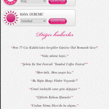
HAVA DURUMU
MBFWI - Gülçin Çengel 2015 Yaz
MBFWI - Zeynep Erdoğan 2015 Yaz
Koleksiyonu
Koleksiyonu
“
”
Pera 77 Caz Kulübü’nden Sevgililer Günü’ne Özel Romantik Gece!
“
”
Veda seksine hayır...
MBFWI - Giray Sepin 2015 Yaz Koleksiyonu
MBFWI - Burçe Bekrek 2015 Yaz Koleksiyonu
“
”
Şehrin En Yeni Festivali “İstanbul Coffee Festival”
“
”
Hem ünlü.. Hem zengin kızı..
“
”
Bu Hafta Hangi Filmler Vizyonda?
“
”
Cinsel isteksizlik cinse göre değişiyor
“
”
Çiftlerin Kabusu Efsaneler
“
”
Ceyhun Yılmaz Show'da bu akşam...