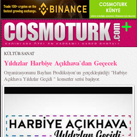
KÜLTÜR-SANAT
Yıldızlar Harbiye Açıkhava`dan Geçecek
Organizasyonunu Bayhan Prodüksiyon`un gerçekleştirdiği "Harbiye
Açıkhava Yıldızlar Geçidi " konserler serisi başlıyor.