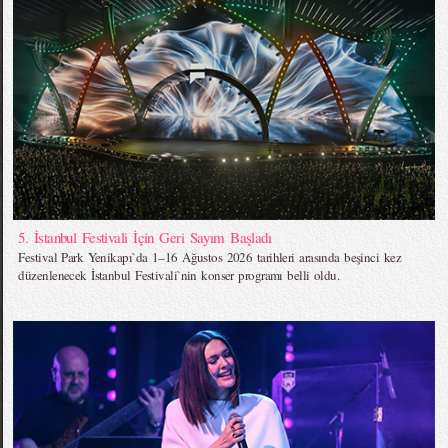
5. İstanbul Festivali İçin Geri Sayım Başladı
Festival Park Yenikapı`da 1–16 Ağustos 2026 tarihleri arasında beşinci kez
düzenlenecek İstanbul Festivali`nin konser programı belli oldu.