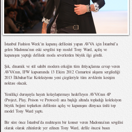
İstanbul Fashion Week’in kapanış defilesini yapan AVVA için İstanbul’a
gelen Madonna’nın eski sevgilisi top model Tony Ward, açılış ve
kapanışını yaptığı defilede moda severlerden büyük ilgi gördü.
Şık, dinamik ve stil sahibi modern erkeğin tüm ihtiyaçlarına cevap veren
AVVA’nın, IFW kapsamında 13 Ekim 2012 Cumartesi akşamı sergilediği
2013 İlkbahar-Yaz Koleksiyonu yeni çizgileriyle tüm zevklerin kesişim
noktası olacak.
Yenilikçi duruşuyla hayatı kolaylaştırmayı hedefleyen AVVA’nın 4P
(Project, Play, Poison ve Protocol) ana başlığı altında topladığı koleksiyon
büyük beğeni toplarken defilenin açılış ve kapanışını dünyaca ünlü top
model Tony Ward yaptı.
Bir süre önce İstanbul’da muhteşem bir konser veren Madonna’nın sevgilisi
olarak olarak zihinlerde yer edinen Tony Ward, defile öncesi basın