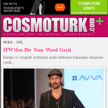
MODA - STİL
IFW’den Bir Tony Ward Geçti
Enerjisi ve sempatik tavırlarıyla moda haftasının kapanışına damgasını
vurdu…