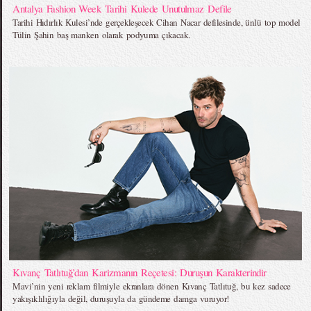
Antalya Fashion Week Tarihi Kulede Unutulmaz Defile
Tarihi Hıdırlık Kulesi’nde gerçekleşecek Cihan Nacar defilesinde, ünlü top model
Tülin Şahin baş manken olarak podyuma çıkacak.
Kıvanç Tatlıtuğ’dan Karizmanın Reçetesi: Duruşun Karakterindir
Mavi’nin yeni reklam filmiyle ekranlara dönen Kıvanç Tatlıtuğ, bu kez sadece
yakışıklılığıyla değil, duruşuyla da gündeme damga vuruyor!