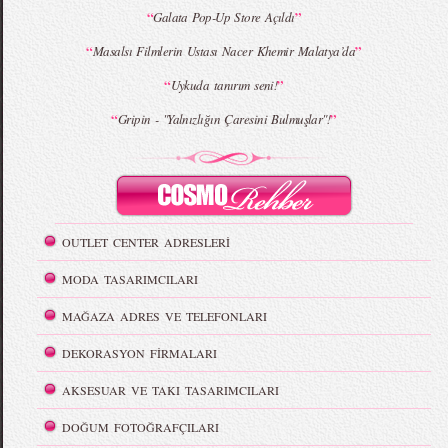
“
”
Galata Pop-Up Store Açıldı
“
”
Masalsı Filmlerin Ustası Nacer Khemir Malatya’da
“
”
Uykuda tanırım seni!
“
”
Gripin - "Yalnızlığın Çaresini Bulmuşlar"!
OUTLET CENTER ADRESLERİ
MODA TASARIMCILARI
MAĞAZA ADRES VE TELEFONLARI
DEKORASYON FİRMALARI
AKSESUAR VE TAKI TASARIMCILARI
DOĞUM FOTOĞRAFÇILARI