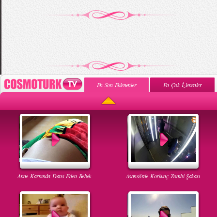
En Son Eklenenler
En Çok İzlenenler
Anne Karnında Dans Eden Bebek
Asansörde Korkunç Zombi Şakası