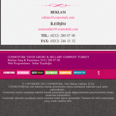
REKLAM
reklam@cosmoturk.com
İLETİŞİM
cosmoeditor@cosmoturk.com
TEL:
(0212) 280 07 00
FAX:
(0212) 244 13 32
-->
COSMOTURK YAYIN GRUBU & HILLARY COMPANY TURKEY
Reklam Satış & Pazarlama:
0212 280 07 00
Web Programlama :
Selim Topaloğlu
© COPYRIGHT 2015 COSMOTURK, Tüm Hakları Saklıdır. (0,23)
COSMOTURK'teki özel haberleri kaynak göstermeden izinsiz kullananlar hakkında yasal işlem
yapılmaktadır...
Cosmoturk.com'da yayınlanan haberler kaynak gösterilerek içeriği değiştirilmemek şartıyla hertürlü medya
ortamında kullanılabilir.
Cosmoturk sitesinde yayınlanan yazılar yazarların kendi kişisel görüşleridir. Yazıların her türlü sorumluluğu
yazıyı yazan yazarına aittir.