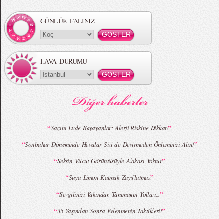
Örgü Saç Modelleri
MBFWI - Hakan Akkaya 2015 Yaz
Koleksiyonu
GÜNLÜK FALINIZ
HAVA DURUMU
MBFWI - Gülçin Çengel 2015 Yaz
MBFWI - Zeynep Erdoğan 2015 Yaz
Koleksiyonu
Koleksiyonu
“
”
Saçını Evde Boyayanlar; Alerji Riskine Dikkat!
“
”
Sonbahar Döneminde Havalar Sizi de Devirmeden Önleminizi Alın!
MBFWI - Giray Sepin 2015 Yaz Koleksiyonu
MBFWI - Burçe Bekrek 2015 Yaz Koleksiyonu
“
”
Seksin Vücut Görüntüsüyle Alakası Yoktur
“
”
Suya Limon Katmak Zayıflatmaz
“
”
Sevgilinizi Yakından Tanımanın Yolları...
“
”
35 Yaşından Sonra Evlenmenin Taktikleri!