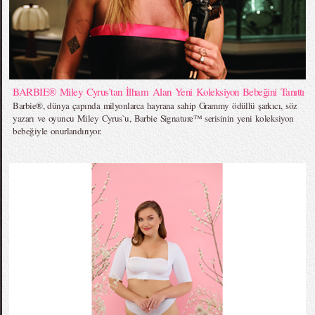
BARBIE® Miley Cyrus’tan İlham Alan Yeni Koleksiyon Bebeğini Tanıttı
Barbie®, dünya çapında milyonlarca hayrana sahip Grammy ödüllü şarkıcı, söz
yazarı ve oyuncu Miley Cyrus`u, Barbie Signature™ serisinin yeni koleksiyon
bebeğiyle onurlandırıyor.