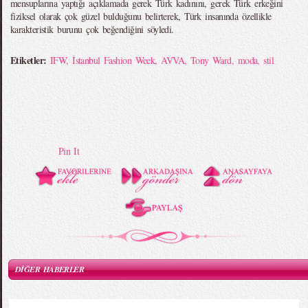
mensuplarına yaptığı açıklamada gerek Türk kadınını, gerek Türk erkeğini
fiziksel olarak çok güzel bulduğunu belirterek, Türk insanında özellikle
karakteristik burunu çok beğendiğini söyledi.
Etiketler:
IFW
,
İstanbul Fashion Week
,
AVVA
,
Tony Ward
,
moda
,
stil
Pin It
DİĞER HABERLER