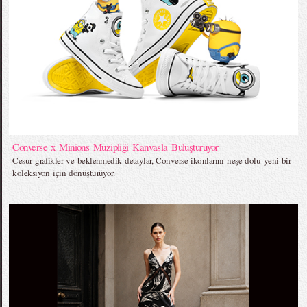
Converse x Minions Muzipliği Kanvasla Buluşturuyor
Cesur grafikler ve beklenmedik detaylar, Converse ikonlarını neşe dolu yeni bir
koleksiyon için dönüştürüyor.