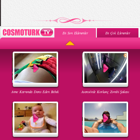
En Son Eklenenler
En Çok İzlenenler
Anne Karnında Dans Eden Bebek
Asansörde Korkunç Zombi Şakası