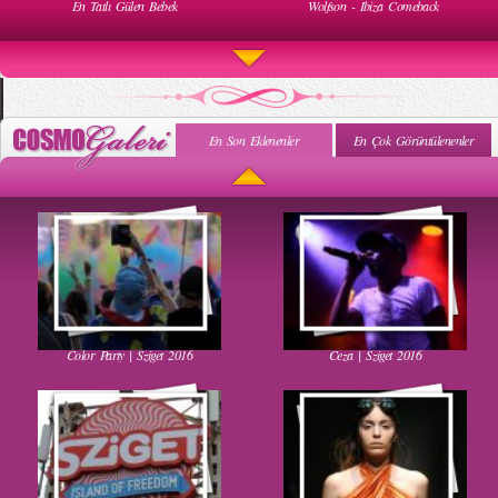
En Tatlı Gülen Bebek
Wolfson - Ibiza Comeback
En Son Eklenenler
En Çok Görüntülenenler
Uyuyan Bebeğe Gangnam Dinletilirse Ne Olur
Uykusun Da Gülen Bebek
Color Party | Sziget 2016
Ceza | Sziget 2016
Kadınlar Dırdıra Kaç Yaşında Başlar
Güzel Hatun Kullanarak Evsizlere Yardım
Etmek