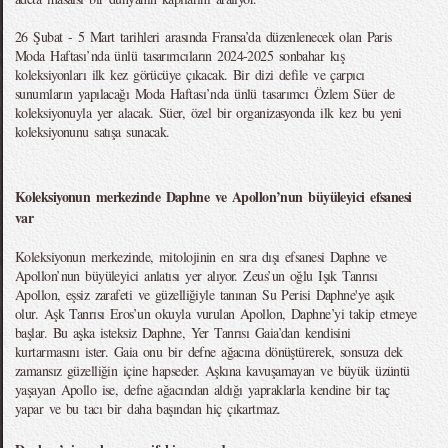
26 Şubat - 5 Mart tarihleri arasında Fransa’da düzenlenecek olan Paris
Moda Haftası’nda ünlü tasarımcıların 2024-2025 sonbahar kış
koleksiyonları ilk kez görücüye çıkacak. Bir dizi defile ve çarpıcı
sunumların yapılacağı Moda Haftası’nda ünlü tasarımcı Özlem Süer de
koleksiyonuyla yer alacak. Süer, özel bir organizasyonda ilk kez bu yeni
koleksiyonunu satışa sunacak.
Koleksiyonun merkezinde Daphne ve Apollon’nun büyüleyici efsanesi
var
Koleksiyonun merkezinde, mitolojinin en sıra dışı efsanesi Daphne ve
Apollon’nun büyüleyici anlatısı yer alıyor. Zeus’un oğlu Işık Tanrısı
Apollon, eşsiz zarafeti ve güzelliğiyle tanınan Su Perisi Daphne'ye aşık
olur. Aşk Tanrısı Eros’un okuyla vurulan Apollon, Daphne’yi takip etmeye
başlar. Bu aşka isteksiz Daphne, Yer Tanrısı Gaia’dan kendisini
kurtarmasını ister. Gaia onu bir defne ağacına dönüştürerek, sonsuza dek
zamansız güzelliğin içine hapseder. Aşkına kavuşamayan ve büyük üzüntü
yaşayan Apollo ise, defne ağacından aldığı yapraklarla kendine bir taç
yapar ve bu tacı bir daha başından hiç çıkartmaz.