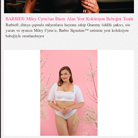
BARBIE® Miley Cyrus’tan İlham Alan Yeni Koleksiyon Bebeğini Tanıttı
Barbie®, dünya çapında milyonlarca hayrana sahip Grammy ödüllü şarkıcı, söz
yazarı ve oyuncu Miley Cyrus`u, Barbie Signature™ serisinin yeni koleksiyon
bebeğiyle onurlandırıyor.