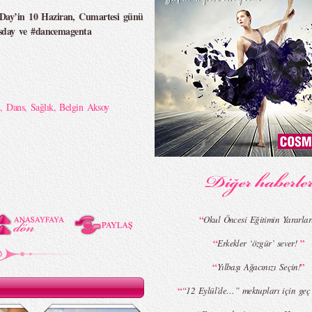
 Day’in 10 Haziran, Cumartesi günü
essday ve #dancemagenta
a
,
Dans
,
Sağlık
,
Belgin Aksoy
“
Okul Öncesi Eğitimin Yararlar
“
”
Erkekler ‘özgür’ sever!
“
”
Yılbaşı Ağacınızı Seçin!
“
“12 Eylül’de…” mektupları için geç d