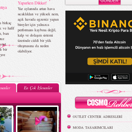
Yaparken Dikkat!
tıya
Yaz aylarında artan hava
sıcaklıkları ve yüksek nem,
ş
açık havada egzersiz yapan
a birkaç
bireyler için yalnızca
k ve hafif
performans kaybına değil,
n, bazı
kalp ve dolaşım sistemi
ruz
üzerinde ciddi bir yük
saat
oluşmasına da neden
ı bir
olabiliyor.
yor.
nenler
En Çok İzlenenler
OUTLET CENTER ADRESLERİ
MODA TASARIMCILARI