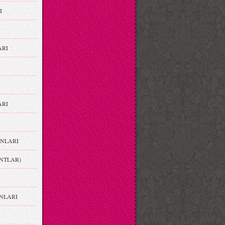
I
ARI
RI
NLARI
NTLAR)
NLARI