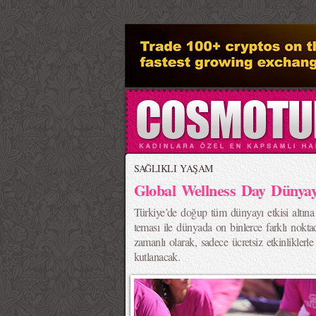
>
SAĞLIKLI YAŞAM
Global Wellness Day Dünyay
Türkiye’de doğup tüm dünyayı etkisi altın
teması ile dünyada on binlerce farklı noktad
zamanlı olarak, sadece ücretsiz etkinlikler
kutlanacak.