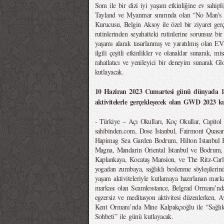
Som ile bir dizi iyi yaşam etkinliğine ev sahip
Tayland ve Myanmar sınırında olan “No Man's
Kurucusu, Belgin Aksoy ile özel bir ziyaret ger
rutinlerinden seyahatteki rutinlerine sorunsuz bi
yaşamı alarak tasarlanmış ve yaratılmış olan E
ilgili çeşitli etkinlikler ve olanaklar sunarak, mi
rahatlatıcı ve yenileyici bir deneyim sunarak G
kutlayacak.
10 Haziran 2023 Cumartesi günü dünyada 170
aktivitelerle gerçekleşecek olan GWD 2023 ku
- Türkiye – Açı Okulları, Koç Okullar, Capito
sahibinden.com, Dose Istanbul, Fairmont Quasar 
Hapimag Sea Garden Bodrum, Hilton Istanbul 
Magna, Mandarin Oriental Istanbul ve Bodrum, R
Kaplankaya, Kocataş Mansion, ve The Ritz-Carlt
yogadan zumbaya, sağlıklı beslenme söyleşilerind
yaşam aktiviteleriyle kutlamaya hazırlanan mark
markası olan Seamlesstance, Belgrad Ormanı’nda
egzersiz ve meditasyon aktivitesi düzenlerken, 
Kent Ormanı’nda Mine Kalpakçıoğlu ile “Sağlı
Sohbeti” ile günü kutlayacak.