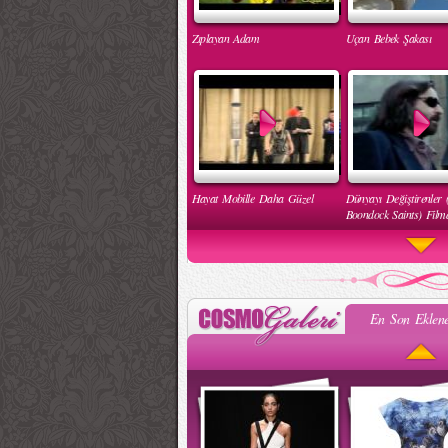
Zıplayan Adam
Uçan Bebek Şakası
Hayat Mobille Daha Güzel
Dünyayı Değiştirenler 
Boondock Saints) Filmd
En Son Eklene
Engelleri Kaldır Hareketi
İnsan Hakları