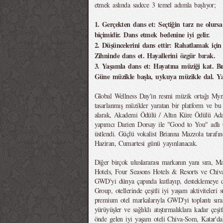
etmek aslında sadece 3 temel adımla başlıyor;
1. Gerçekten dans et: Seçtiğin tarz ne olursa
biçimidir. Dans etmek bedenine iyi gelir.
2. Düşüncelerini dans ettir: Rahatlamak için
Zihninde dans et. Hayallerini özgür bırak.
3. Yaşamla dans et: Hayatına müziği kat. Bı
Güne müzikle başla, uykuya müzikle dal. Yaş
Global Wellness Day'in resmi müzik ortağı Mynd
tasarlanmış müzikler yaratan bir platform ve b
alarak, Akademi Ödülü / Altın Küre Ödülü Aday
yapımcı Darien Dorsay ile "Good to You" adlı
üstlendi. Güçlü vokalist Brianna Mazzola tarafın
Haziran, Cumartesi günü yayınlanacak.
Diğer birçok uluslararası markanın yanı sıra, 
Hotels, Four Seasons Hotels & Resorts ve Chiv
GWD'yi dünya çapında kutlayıp, desteklemeye d
Group, otellerinde çeşitli iyi yaşam aktiviteleri
premium otel markalarıyla GWD'yi toplantı sır
yürüyüşler ve sağlıklı atıştırmalıklara kadar çeşit
önde gelen iyi yaşam oteli Chiva-Som, Katar'da