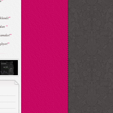
”
nı
”
klandı!
”
mları
”
lamalar!
”
şlıyor!