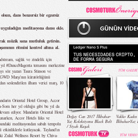
 olsun, dans benzersiz bir egzersiz
 uyguladığın meditasyona dansı ekle.
rak müzik sana mutluluk getirsin.
amının ritmini kontrol altına al.
stream, sağlık ve zindelik için
u yıl #DanceMagenta temasını merkezine
TÜM GALERİ
ı söz yazarı Taura Stinson ve
 GWD Marşı'nın küratörlüğünü
dan seslendirilen ilham verici marş, 10
Mandarin Oriental Hotel Group, Accor
a-Som her yıl olduğu gibi bu yıl da
evam ediyor. Mandarin Oriental Hotel
Doğay Can 2017 İlkbahar-
Vakko Kadın
 sunarken, Accor Hotels lüks ve
Yaz Koleksiyonu Black Belt
İlkbahar-Yaz 
asındaki meditasyondan sabah tempolu
/ Siyah Kuşak
li etkinliklerle kutlayacak. Tayland'ın
ki Zulal Wellness Resort by Chiva-
TÜM VIDEO