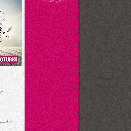
”
ı
”
eğil...