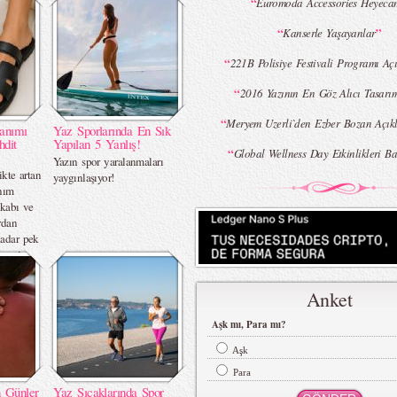
“
Euromoda Accessories Heyeca
“
”
Kanserle Yaşayanlar
“
221B Polisiye Festivali Programı Açı
“
2016 Yazının En Göz Alıcı Tasarı
“
Meryem Uzerli`den Ezber Bozan Açık
lanımı
Yaz Sporlarında En Sık
hdit
Yapılan 5 Yanlış!
“
Global Wellness Day Etkinlikleri Ba
Yazın spor yaralanmaları
ikte artan
yaygınlaşıyor!
anım
kkabı ve
rdan
kadar pek
 zemin
Anket
Aşk mı, Para mı?
Aşk
Para
 Günler
Yaz Sıcaklarında Spor