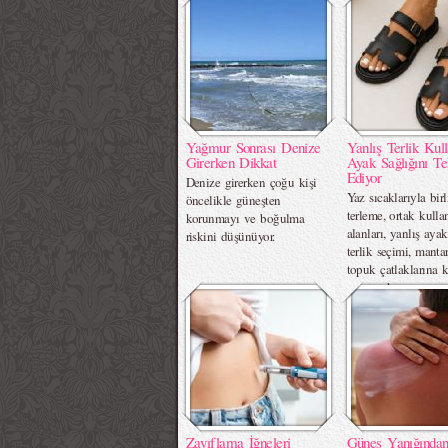
Yağmur Sonrası Denize
Yanlış Terlik Kul
Girerken Dikkat
Ayak Sağlığını Te
Ediyor
Denize girerken çoğu kişi
Yaz sıcaklarıyla birl
öncelikle güneşten
terleme, ortak kull
korunmayı ve boğulma
alanları, yanlış aya
riskini düşünüyor.
terlik seçimi, manta
topuk çatlaklarına 
çok ayak sorununa
hazırlıyor.
Zayıflama İğneleri
Güneş Yanığından