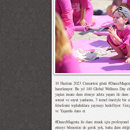
10 Haziran 2023 Cumartesi günü #DanceMagenta
hazırlanıyor. Bu yıl 140 Global Wellness Day elçi
yaştan insanı dans etmeye adeta yaşam ile dans
somut ve soyut yanlarını, 3 temel öneriyle bir 
felsefesini topluluklara yaymayı hedefliyor: Gerç
ve Yaşamla dans et.
#DanceMagenta ile dans etmek için profesyonel 
etmeyi bilmenize de gerek yok, hatta dans etti