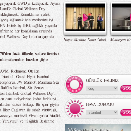
liği yaparak GWD'yi kutlayacak. Ayrıca
 Land”e Global Wellness Day
çekleştirecek. Konuklarına evdeki
r geçiş sağlamak için merkezine iyi
VEN Hotels by IHG, sağlıklı yaşamla
safirlerine her konaklama sırasında
lobal Wellness Day’i marka çapında
Hayat Mobille Daha Güzel
Muhteşem Ke
’den fazla ülkede, sadece ücretsiz
tlamalarından bazıları şöyle:
l AVM, Richmond Otelleri,
Istanbul, Grand Hyatt Istanbul,
GÜNLÜK FALINIZ
Bosphorus, JW Marriott Marmara Sea,
affles Istanbul, Six Senses
on Istanbul, Global Wellness Day’ı
en dans atölyelerine kadar farklı iyi
alardan sadece birkaçı. Bir spor giyim
HAVA DURUMU
 İlker Çağlayan ile sabah yürüyüşü,
Avusturya merkezli Vivamayr’da Atatürk
k Yürüyüşü” ve “Sağlıklı Beslenme