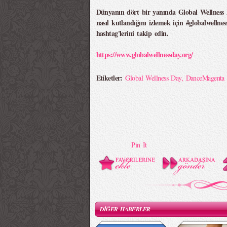
Dünyanın dört bir yanında Global Wellness
nasıl kutlandığını izlemek için #globalwelln
hashtag'lerini takip edin.
https://www.globalwellnessday.org/
Etiketler:
Global Wellness Day
,
DanceMagent
Pin It
DİĞER HABERLER