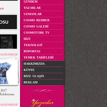
GÜNDEM
YAZARLAR
UZMANLAR
COSMO REHBER
COSMO GALERİ
COSMOTURK TV
DİZİ
TEKNOLOJİ
RÖPORTAJ
 KATEGORİLERİ
YEMEK TARİFLERİ
HAKKIMIZDA
KÜNYE
BİZE ULAŞIN
REKLAM
 2017
Koleksiyonu
 KATEGORİLERİ