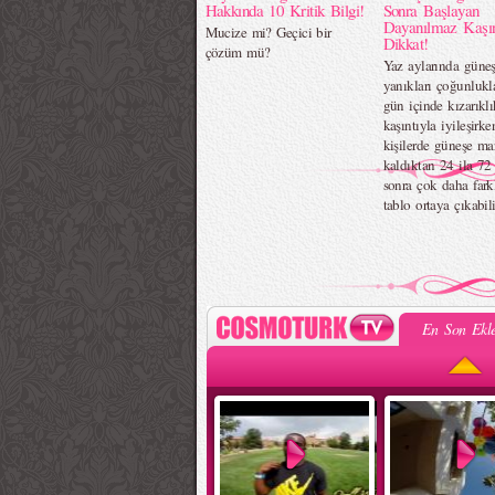
Hakkında 10 Kritik Bilgi!
Sonra Başlayan
Dayanılmaz Kaşın
Mucize mi? Geçici bir
Dikkat!
çözüm mü?
Yaz aylarında güne
yanıkları çoğunlukl
gün içinde kızarıklı
kaşıntıyla iyileşirke
kişilerde güneşe ma
kaldıktan 24 ila 72 
sonra çok daha farkl
tablo ortaya çıkabili
En Son Ekle