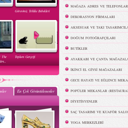
MAĞAZA ADRES VE TELEFONLAR
Görevimiz Tehlike Bebekleri
DEKORASYON FİRMALARI
AKSESUAR VE TAKI TASARIMCIL
DOĞUM FOTOĞRAFÇILARI
BUTİKLER
( The
Toplum Gerçeği
AYAKKABI VE ÇANTA MAĞAZALA
en...
İKİNCİ EL GİYSİ MAĞAZALARI
GECE HAYATI VE EĞLENCE MEKA
nler
En Çok Görüntülenenler
POPÜLER MEKANLAR (RESTAURA
DİYETİSYENLER
Mehtap Elaidi - MBFWI Yaz
2015 Defilesi
SAÇ TASARIMI VE KUAFÖR SALO
YOGA MERKEZLERİ