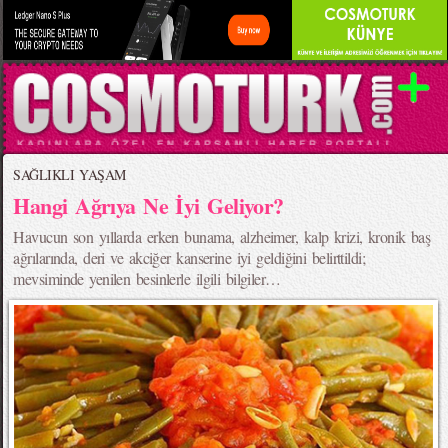
SAĞLIKLI YAŞAM
Hangi Ağrıya Ne İyi Geliyor?
Havucun son yıllarda erken bunama, alzheimer, kalp krizi, kronik baş
ağrılarında, deri ve akciğer kanserine iyi geldiğini belirttildi;
mevsiminde yenilen besinlerle ilgili bilgiler…