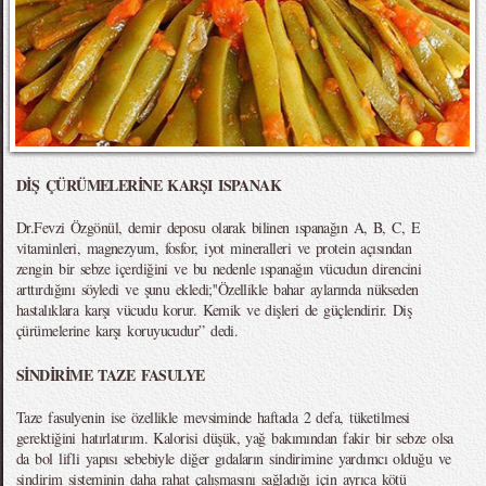
DİŞ ÇÜRÜMELERİNE KARŞI ISPANAK
Dr.Fevzi Özgönül, demir deposu olarak bilinen ıspanağın A, B, C, E
vitaminleri, magnezyum, fosfor, iyot mineralleri ve protein açısından
zengin bir sebze içerdiğini ve bu nedenle ıspanağın vücudun direncini
arttırdığını söyledi ve şunu ekledi;''Özellikle bahar aylarında nükseden
hastalıklara karşı vücudu korur. Kemik ve dişleri de güçlendirir. Diş
çürümelerine karşı koruyucudur” dedi.
SİNDİRİME TAZE FASULYE
Taze fasulyenin ise özellikle mevsiminde haftada 2 defa, tüketilmesi
gerektiğini hatırlatırım. Kalorisi düşük, yağ bakımından fakir bir sebze olsa
da bol lifli yapısı sebebiyle diğer gıdaların sindirimine yardımcı olduğu ve
sindirim sisteminin daha rahat çalışmasını sağladığı için ayrıca kötü