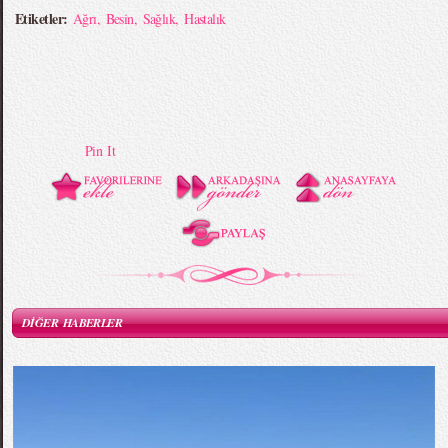
Etiketler:
Ağrı
,
Besin
,
Sağlık
,
Hastalık
Pin It
DİĞER HABERLER