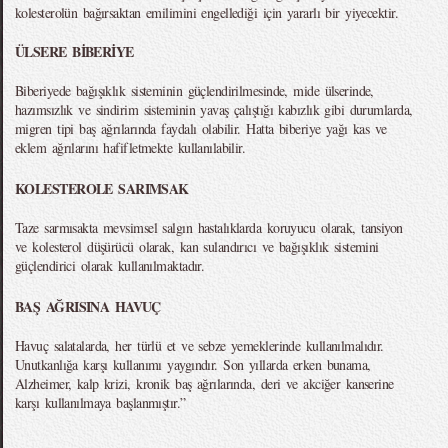
kolesterolün bağırsaktan emilimini engellediği için yararlı bir yiyecektir.
ÜLSERE BİBERİYE
Biberiyede bağışıklık sisteminin güçlendirilmesinde, mide ülserinde,
hazımsızlık ve sindirim sisteminin yavaş çalıştığı kabızlık gibi durumlarda,
migren tipi baş ağrılarında faydalı olabilir. Hatta biberiye yağı kas ve
eklem ağrılarını hafifletmekte kullanılabilir.
KOLESTEROLE SARIMSAK
Taze sarmısakta mevsimsel salgın hastalıklarda koruyucu olarak, tansiyon
ve kolesterol düşürücü olarak, kan sulandırıcı ve bağışıklık sistemini
güçlendirici olarak kullanılmaktadır.
BAŞ AĞRISINA HAVUÇ
Havuç salatalarda, her türlü et ve sebze yemeklerinde kullanılmalıdır.
Unutkanlığa karşı kullanımı yaygındır. Son yıllarda erken bunama,
Alzheimer, kalp krizi, kronik baş ağrılarında, deri ve akciğer kanserine
karşı kullanılmaya başlanmıştır.”