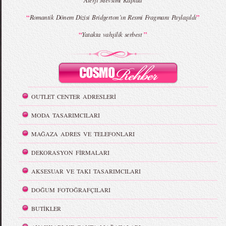
Alerji Mevsimi Kapıda
“
”
Romantik Dönem Dizisi Bridgerton’ın Resmi Fragmanı Paylaşıldı
“
”
Yatakta vahşilik serbest
OUTLET CENTER ADRESLERİ
MODA TASARIMCILARI
MAĞAZA ADRES VE TELEFONLARI
DEKORASYON FİRMALARI
AKSESUAR VE TAKI TASARIMCILARI
DOĞUM FOTOĞRAFÇILARI
BUTİKLER