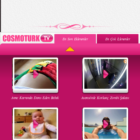
En Son Eklenenler
En Çok İzlenenler
Anne Karnında Dans Eden Bebek
Asansörde Korkunç Zombi Şakası