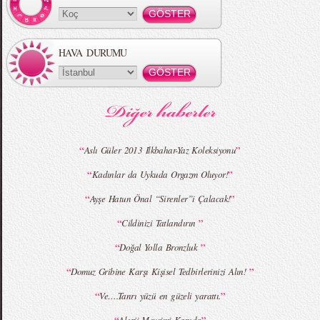
HAVA DURUMU
MBFWI - Gülçin Çengel 2015 Yaz
MBFWI - Zeynep Erdoğan 2015 Yaz
Koleksiyonu
Koleksiyonu
“
”
Aslı Güler 2013 Ilkbahar-Yaz Koleksiyonu
“
”
Kadınlar da Uykuda Orgazm Oluyor!
MBFWI - Giray Sepin 2015 Yaz Koleksiyonu
MBFWI - Burçe Bekrek 2015 Yaz Koleksiyonu
“
”
Ayşe Hatun Önal “Sirenler”i Çalacak!
“
”
Cildinizi Tatlandırın
“
”
Doğal Yolla Bronzluk
“
”
Domuz Gribine Karşı Kişisel Tedbirlerinizi Alın!
“
”
Ve….Tanrı yüzü en güzeli yarattı.
“
”