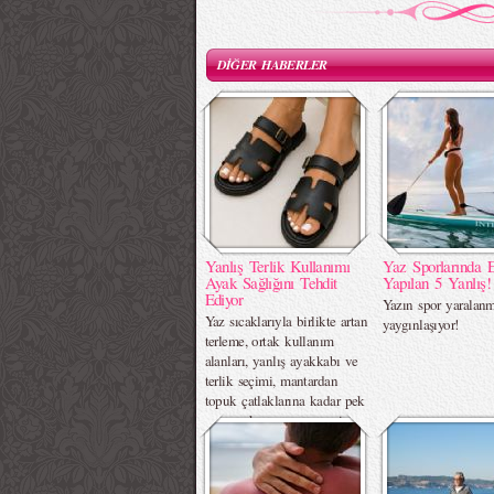
DİĞER HABERLER
Yanlış Terlik Kullanımı
Yaz Sporlarında 
Ayak Sağlığını Tehdit
Yapılan 5 Yanlış!
Ediyor
Yazın spor yaralanm
Yaz sıcaklarıyla birlikte artan
yaygınlaşıyor!
terleme, ortak kullanım
alanları, yanlış ayakkabı ve
terlik seçimi, mantardan
topuk çatlaklarına kadar pek
çok ayak sorununa zemin
hazırlıyor.