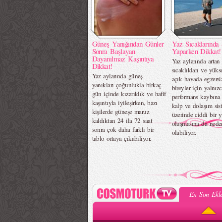
Güneş Yanığından Günler
Yaz Sıcaklarında 
Sonra Başlayan
Yaparken Dikkat!
Dayanılmaz Kaşıntıya
Yaz aylarında artan
Dikkat!
sıcaklıkları ve yük
Yaz aylarında güneş
açık havada egzers
yanıkları çoğunlukla birkaç
bireyler için yalnız
gün içinde kızarıklık ve hafif
performans kaybına 
kaşıntıyla iyileşirken, bazı
kalp ve dolaşım sis
kişilerde güneşe maruz
üzerinde ciddi bir 
kaldıktan 24 ila 72 saat
oluşmasına da nede
sonra çok daha farklı bir
olabiliyor.
tablo ortaya çıkabiliyor.
En Son Ekle