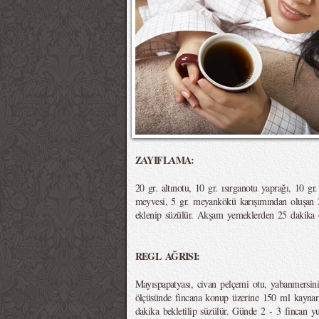
ZAYIFLAMA:
20 gr. altınotu, 10 gr. ısırganotu yaprağı, 10 gr
meyvesi, 5 gr. meyankökü karışımından oluşan 2
eklenip süzülür. Akşam yemeklerden 25 dakika ön
REGL AĞRISI:
Mayıspapatyası, civan pelçemi otu, yabanmersini 
ölçüsünde fincana konup üzerine 150 ml kaynar 
dakika bekletilip süzülür. Günde 2 - 3 fincan y