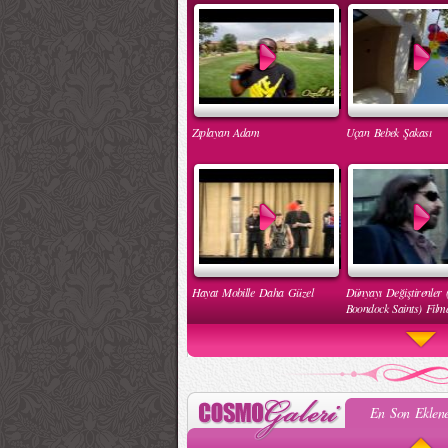
Zıplayan Adam
Uçan Bebek Şakası
Hayat Mobille Daha Güzel
Dünyayı Değiştirenler 
Boondock Saints) Filmd
En Son Eklene