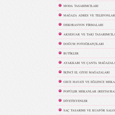
MODA TASARIMCILARI
Victoria`s Secret Meleklerinin
Dumanlı Göz Makyajı
Şov Hazırlıkları
MAĞAZA ADRES VE TELEFONLAR
DEKORASYON FİRMALARI
AKSESUAR VE TAKI TASARIMCIL
DOĞUM FOTOĞRAFÇILARI
i
REMISABBAH,
ar
MLLEPAUETTE Koleksiyonu
BUTİKLER
AYAKKABI VE ÇANTA MAĞAZALA
İKİNCİ EL GİYSİ MAĞAZALARI
GECE HAYATI VE EĞLENCE MEKA
lya Film
Color Party | Sziget 2016
POPÜLER MEKANLAR (RESTAURA
DİYETİSYENLER
SAÇ TASARIMI VE KUAFÖR SALO