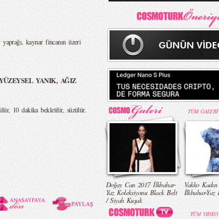
 yaprağı, kaynar fincanın üzeri
YÜZEYSEL YANIK, AĞIZ
r, 10 dakika bekletilir, süzülür.
TÜM GALERİ
Doğay Can 2017 İlkbahar-
Vakko Kadın
Yaz Koleksiyonu Black Belt
İlkbahar-Yaz 
/ Siyah Kuşak
TÜM VIDEO