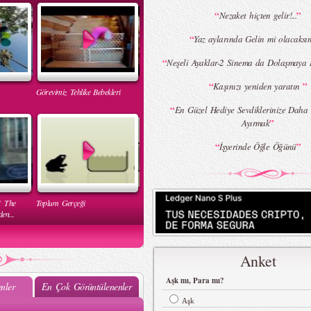
“
”
Nezaket hiçten gelir!...
“
Yaz aylarında Gelin mi olacaksın
“
Neşeli Ayaklar-2 Sinema da Dolaşmaya
“
”
Kaşınızı yeniden yaratın
Görevimiz Tehlike Bebekleri
“
En Güzel Hediye Sevdiklerinize Daha
”
Ayırmak
“
”
İşyerinde Öğle Öğünü
( The
Toplum Gerçeği
en...
Anket
Aşk mı, Para mı?
nler
En Çok Görüntülenenler
Aşk