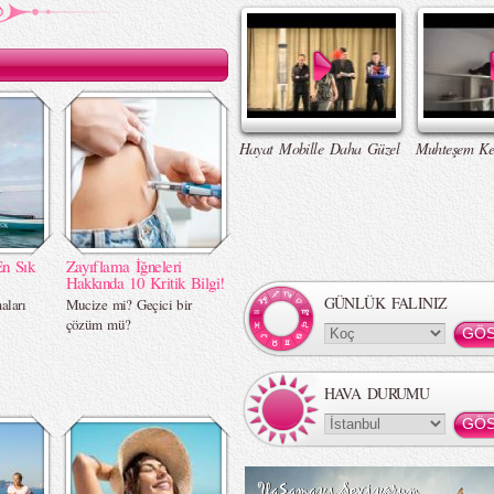
Hayat Mobille Daha Güzel
Muhteşem Ke
En Sık
Zayıflama İğneleri
Hakkında 10 Kritik Bilgi!
GÜNLÜK FALINIZ
aları
Mucize mi? Geçici bir
çözüm mü?
HAVA DURUMU