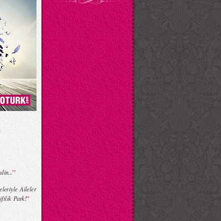
”
”
in...
leriyle Aileler
”
ftlik Park!