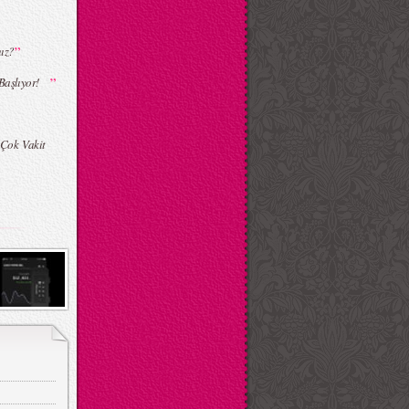
”
ız?
”
 Başlıyor!
 Çok Vakit