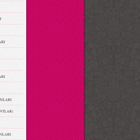
I
ARI
RI
NLARI
NTLAR)
NLARI