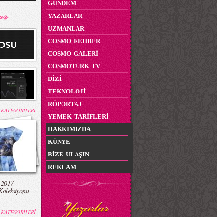
GÜNDEM
YAZARLAR
UZMANLAR
COSMO REHBER
COSMO GALERİ
COSMOTURK TV
DİZİ
TEKNOLOJİ
RÖPORTAJ
 KATEGORİLERİ
YEMEK TARİFLERİ
HAKKIMIZDA
KÜNYE
BİZE ULAŞIN
REKLAM
 2017
Koleksiyonu
 KATEGORİLERİ