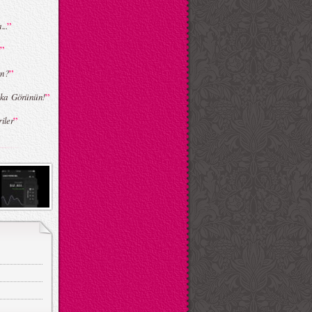
”
..
”
r
”
en?
”
rika Görünün!
”
iler