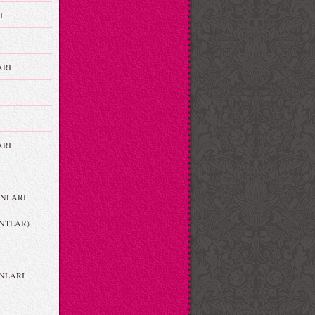
I
ARI
RI
NLARI
NTLAR)
NLARI