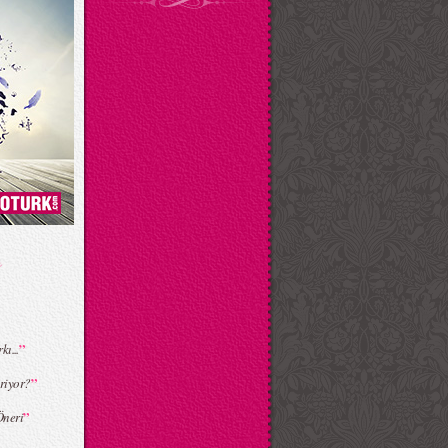
”
ı...
”
riyor?
”
Öneri