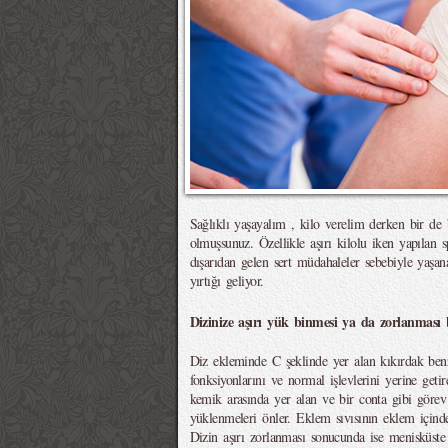
Sağlıklı yaşayalım , kilo verelim derken bir de 
olmuşsunuz. Özellikle aşırı kilolu iken yapılan 
dışarıdan gelen sert müdahaleler sebebiyle yaşan
yırtığı geliyor.
Dizinize aşırı yük binmesi ya da zorlanması 
Diz ekleminde C şeklinde yer alan kıkırdak benz
fonksiyonlarını ve normal işlevlerini yerine getir
kemik arasında yer alan ve bir conta gibi göre
yüklenmeleri önler. Eklem sıvısının eklem içinde
Dizin aşırı zorlanması sonucunda ise menisküste