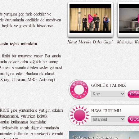
 yırtığını geç fark edebilir ve
yle durumlarda özellikle de merdiven
, boşluk ve güçsüzlük hissederse
Hayat Mobille Daha Güzel
Muhteşem Ke
 kesin teşhis mümkün
ak fiziki bir muayene yapar. Bu sırada
manda doktor daha sağlıklı bir sonuç
u test sırasında dizden sesler gelmesi
na işaret eder. Bunlara ek olarak
 X-ray, Ultrason, MRG, Antrosopi
GÜNLÜK FALINIZ
ICE gibi yöntemlerle yırtığın etkileri
HAVA DURUMU
ni bükmemesi, yürürken koltuk
bantlar kullanması önemlidir.
iyileşebilir ancak diğer durumlarda
öntemler kullanılır. Antroskopik cerrahi