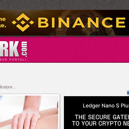
erekmiyor…