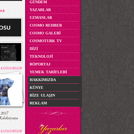
GÜNDEM
YAZARLAR
UZMANLAR
COSMO REHBER
COSMO GALERİ
COSMOTURK TV
DİZİ
TEKNOLOJİ
RÖPORTAJ
 KATEGORİLERİ
YEMEK TARİFLERİ
HAKKIMIZDA
KÜNYE
BİZE ULAŞIN
REKLAM
 2017
Koleksiyonu
 KATEGORİLERİ