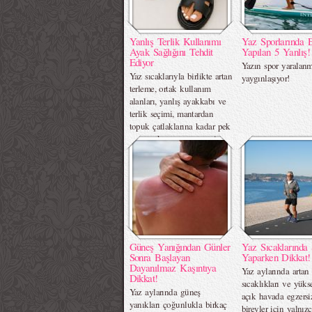
Yanlış Terlik Kullanımı
Yaz Sporlarında 
Ayak Sağlığını Tehdit
Yapılan 5 Yanlış!
Ediyor
Yazın spor yaralanm
Yaz sıcaklarıyla birlikte artan
yaygınlaşıyor!
terleme, ortak kullanım
alanları, yanlış ayakkabı ve
terlik seçimi, mantardan
topuk çatlaklarına kadar pek
çok ayak sorununa zemin
hazırlıyor.
Güneş Yanığından Günler
Yaz Sıcaklarında 
Sonra Başlayan
Yaparken Dikkat!
Dayanılmaz Kaşıntıya
Yaz aylarında artan
Dikkat!
sıcaklıkları ve yük
Yaz aylarında güneş
açık havada egzers
yanıkları çoğunlukla birkaç
bireyler için yalnız