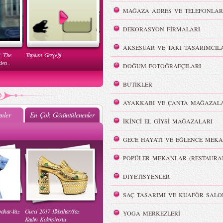
MAĞAZA ADRES VE TELEFONLAR
DEKORASYON FİRMALARI
AKSESUAR VE TAKI TASARIMCIL
( The
Toplum Gerçeği
en...
DOĞUM FOTOĞRAFÇILARI
BUTİKLER
AYAKKABI VE ÇANTA MAĞAZALA
nler
En Çok Görüntülenenler
İKİNCİ EL GİYSİ MAĞAZALARI
Mehtap Elaidi - MBFWI Yaz
GECE HAYATI VE EĞLENCE MEKA
2015 Defilesi
POPÜLER MEKANLAR (RESTAURA
DİYETİSYENLER
SAÇ TASARIMI VE KUAFÖR SALO
bahar-Yaz
Gucci 2017 İlkbahar/Yaz
YOGA MERKEZLERİ
 Yaz
Burçe Bekrek - MBFWI Yaz
Kadın Koleksiyonu
2015 Defilesi