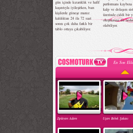
gün içinde kızarıklık ve hafif
performans kaybına 
kaşıntıyla iyileşirken, bazı
kalp ve dolaşım sis
kişilerde güneşe maruz
üzerinde ciddi bir 
kaldıktan 24 ila 72 saat
oluşmasına da nede
sonra çok daha farklı bir
olabiliyor.
tablo ortaya çıkabiliyor.
En Son Ekle
Zıplayan Adam
Uçan Bebek Şakası