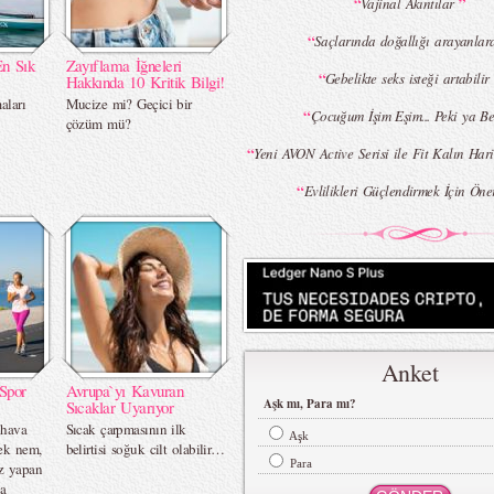
“
”
Vajinal Akıntılar
“
Saçlarında doğallığı arayanlara.
En Sık
Zayıflama İğneleri
“
Gebelikte seks isteği artabili
Hakkında 10 Kritik Bilgi!
aları
Mucize mi? Geçici bir
“
Çocuğum İşim Eşim... Peki ya B
çözüm mü?
“
Yeni AVON Active Serisi ile Fit Kalın Ha
“
Evlilikleri Güçlendirmek İçin Öner
Anket
Spor
Avrupa`yı Kavuran
Aşk mı, Para mı?
Sıcaklar Uyarıyor
 hava
Sıcak çarpmasının ilk
Aşk
sek nem,
belirtisi soğuk cilt olabilir…
Para
iz yapan
ca