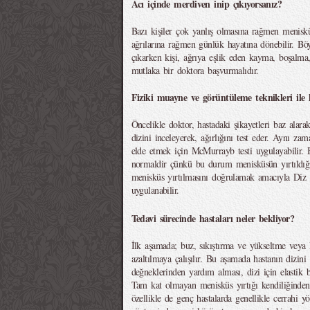
Acı içinde merdiven inip çıkıyorsanız?
Bazı kişiler çok yanlış olmasına rağmen menisküs
ağrılarına rağmen günlük hayatına dönebilir. Bö
çıkarken kişi, ağrıya eşlik eden kayma, boşalma
mutlaka bir doktora başvurmalıdır.
Fiziki muayne ve görüntüleme teknikleri ile
Öncelikle doktor, hastadaki şikayetleri baz alar
dizini inceleyerek, ağırlığını test eder. Aynı za
elde etmek için McMurrayb testi uygulayabilir. B
normaldir çünkü bu durum menisküsün yırtıldığı
menisküs yırtılmasını doğrulamak amacıyla Diz
uygulanabilir.
Tedavi sürecinde hastaları neler bekliyor?
İlk aşamada; buz, sıkıştırma ve yükseltme veya R
azaltılmaya çalışılır. Bu aşamada hastanın dizi
değneklerinden yardım alması, dizi için elastik 
Tam kat olmayan menisküs yırtığı kendiliğinden 
özellikle de genç hastalarda genellikle cerrahi y