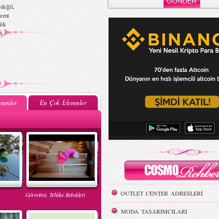
değil,
temi
yük
n
nenler
En Çok İzlenenler
OUTLET CENTER ADRESLERİ
Görevimiz Tehlike Bebekleri
MODA TASARIMCILARI