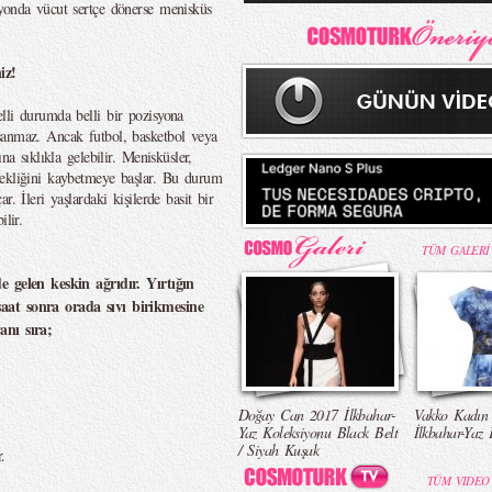
syonda vücut sertçe dönerse menisküs
iz!
lli durumda belli bir pozisyona
şanmaz. Ancak futbol, basketbol veya
na sıklıkla gelebilir. Menisküsler,
nekliğini kaybetmeye başlar. Bu durum
. İleri yaşlardaki kişilerde basit bir
lir.
TÜM GALERİ
e gelen keskin ağrıdır. Yırtığın
aat sonra orada sıvı birikmesine
anı sıra;
Doğay Can 2017 İlkbahar-
Vakko Kadın
Yaz Koleksiyonu Black Belt
İlkbahar-Yaz 
/ Siyah Kuşak
.
TÜM VIDEO