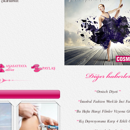
karılabilir.
“
”
Ornisch Diyeti
“
İstanbul Fashion Week’de İnci Fark
“
Bu Hafta Hangi Filmler Vizyona Gi
“
Kış Depresyonuna Karşı 4 Etkili 