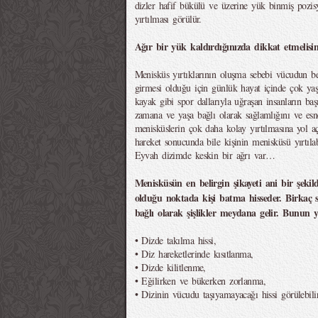
dizler hafif bükülü ve üzerine yük binmiş pozi
yırtılması görülür.
Ağır bir yük kaldırdığınızda dikkat etmelisin
Menisküs yırtıklarının oluşma sebebi vücudun be
girmesi olduğu için günlük hayat içinde çok ya
kayak gibi spor dallarıyla uğraşan insanların başı
zamana ve yaşa bağlı olarak sağlamlığını ve es
menisküslerin çok daha kolay yırtılmasına yol açar
hareket sonucunda bile kişinin menisküsü yırtılabi
Eyvah dizimde keskin bir ağrı var…
Menisküsün en belirgin şikayeti ani bir şekild
olduğu noktada kişi batma hisseder. Birkaç s
bağlı olarak şişlikler meydana gelir. Bunun y
• Dizde takılma hissi,
• Diz hareketlerinde kısıtlanma,
• Dizde kilitlenme,
• Eğilirken ve bükerken zorlanma,
• Dizinin vücudu taşıyamayacağı hissi görülebilir