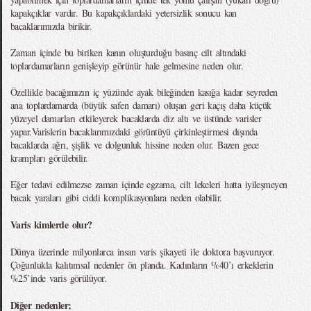
kapakçıklar vardır. Bu kapakçıklardaki yetersizlik sonucu kan
bacaklarımızda birikir.
Zaman içinde bu biriken kanın oluşturduğu basınç cilt altındaki
toplardamarların genişleyip görünür hale gelmesine neden olur.
Özellikle bacağımızın iç yüzünde ayak bileğinden kasığa kadar seyreden
ana toplardamarda (büyük safen damarı) oluşan geri kaçış daha küçük
yüzeyel damarları etkileyerek bacaklarda diz altı ve üstünde varisler
yapar.Varislerin bacaklarımızdaki görüntüyü çirkinleştirmesi dışında
bacaklarda ağrı, şişlik ve dolgunluk hissine neden olur. Bazen gece
krampları görülebilir.
Eğer tedavi edilmezse zaman içinde egzama, cilt lekeleri hatta iyileşmeyen
bacak yaraları gibi ciddi komplikasyonlara neden olabilir.
Varis kimlerde olur?
Dünya üzerinde milyonlarca insan varis şikayeti ile doktora başvuruyor.
Çoğunlukla kalıtımsal nedenler ön planda. Kadınların %40’ı erkeklerin
%25’inde varis görülüyor.
Diğer nedenler;