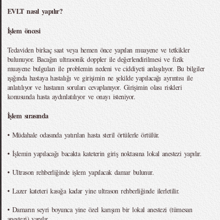
EVLT nasıl yapılır?
İşlem öncesi
Tedaviden birkaç saat veya hemen önce yapılan muayene ve tetkikler
bulunuyor. Bacağın ultrasonik doppler ile değerlendirilmesi ve fizik
muayene bulguları ile problemin nedeni ve ciddiyeti anlaşılıyor. Bu bilgiler
ışığında hastaya hastalığı ve girişimin ne şekilde yapılacağı ayrıntısı ile
anlatılıyor ve hastanın soruları cevaplanıyor. Girişimin olası riskleri
konusunda hasta aydınlatılıyor ve onayı isteniyor.
İşlem sırasında
• Müdahale odasında yatırılan hasta steril örtülerle örtülür.
• İşlemin yapılacağı bacakta kateterin giriş noktasına lokal anestezi yapılır.
• Ultrason rehberliğinde işlem yapılacak damar bulunur.
• Lazer kateteri kasığa kadar yine ultrason rehberliğinde ilerletilir.
• Damarın seyri boyunca yine özel karışım bir lokal anestezi (tümesan
anestezi) yapılır.