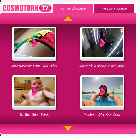
En Son Eklenenler
En Çok İzlenenler
Anne Karnında Dans Eden Bebek
Asansörde Korkunç Zombi Şakası
En Tatlı Gülen Bebek
Wolfson - Ibiza Comeback