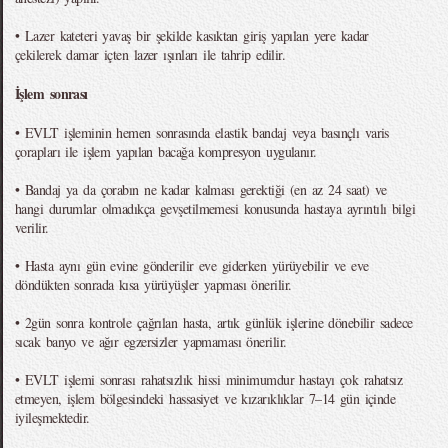
• Lazer kateteri yavaş bir şekilde kasıktan giriş yapılan yere kadar
çekilerek damar içten lazer ışınları ile tahrip edilir.
İşlem sonrası
• EVLT işleminin hemen sonrasında elastik bandaj veya basınçlı varis
çorapları ile işlem yapılan bacağa kompresyon uygulanır.
• Bandaj ya da çorabın ne kadar kalması gerektiği (en az 24 saat) ve
hangi durumlar olmadıkça gevşetilmemesi konusunda hastaya ayrıntılı bilgi
verilir.
• Hasta aynı gün evine gönderilir eve giderken yürüyebilir ve eve
döndükten sonrada kısa yürüyüşler yapması önerilir.
• 2gün sonra kontrole çağrılan hasta, artık günlük işlerine dönebilir sadece
sıcak banyo ve ağır egzersizler yapmaması önerilir.
• EVLT işlemi sonrası rahatsızlık hissi minimumdur hastayı çok rahatsız
etmeyen, işlem bölgesindeki hassasiyet ve kızarıklıklar 7–14 gün içinde
iyileşmektedir.