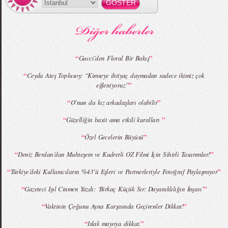
MBFWI - Gülçin Çengel 2015 Yaz
MBFWI - Zeynep Erdoğan 2015 Yaz
Koleksiyonu
Koleksiyonu
“
”
Gucci`den Floral Bir Bakış
“
Ceyda Ateş Toplusoy: “Kimseye ihtiyaç duymadan sadece ikimiz çok
”
eğleniyoruz”
MBFWI - Giray Sepin 2015 Yaz Koleksiyonu
MBFWI - Burçe Bekrek 2015 Yaz Koleksiyonu
“
”
O’nun da kız arkadaşları olabilir
“
”
Güzelliğin basit ama etkili kuralları
“
”
Özel Gecelerin Büyüsü
“
”
Deniz Berdan’dan Muhteşem ve Kudretli OZ Filmi İçin Sihirli Tasarımlar!
“
”
Türkiye’deki Kullanıcıların %43’ü Eşleri ve Partnerleriyle Fotoğraf Paylaşmıyor
“
”
Gazeteci Işıl Cinmen Yazdı: ‘Birkaç Küçük Sır: Dayanıklılığın İnşası’
“
”
Vaktinin Çoğunu Ayna Karşısında Geçirenler Dikkat!
“
”
Islak mayoya dikkat.