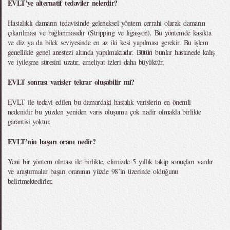
EVLT’ye alternatif tedaviler nelerdir?
Hastalıklı damarın tedavisinde geleneksel yöntem cerrahi olarak damarın
çıkarılması ve bağlanmasıdır (Stripping ve ligasyon). Bu yöntemde kasıkta
ve diz ya da bilek seviyesinde en az iki kesi yapılması gerekir. Bu işlem
genellikle genel anestezi altında yapılmaktadır. Bütün bunlar hastanede kalış
ve iyileşme süresini uzatır, ameliyat izleri daha büyüktür.
EVLT sonrası varisler tekrar oluşabilir mi?
EVLT ile tedavi edilen bu damardaki hastalık varislerin en önemli
nedenidir bu yüzden yeniden varis oluşumu çok nadir olmakla birlikte
garantisi yoktur.
EVLT’nin başarı oranı nedir?
Yeni bir yöntem olması ile birlikte, elimizde 5 yıllık takip sonuçları vardır
ve araştırmalar başarı oranının yüzde 98’in üzerinde olduğunu
belirtmektedirler.