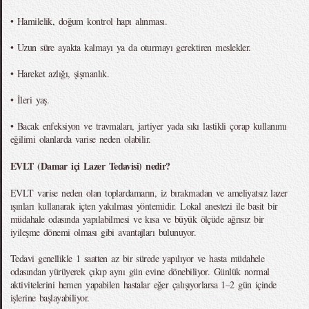
• Hamilelik, doğum kontrol hapı alınması.
• Uzun süre ayakta kalmayı ya da oturmayı gerektiren meslekler.
• Hareket azlığı, şişmanlık.
• İleri yaş.
• Bacak enfeksiyon ve travmaları, jartiyer yada sıkı lastikli çorap kullanımı
eğilimi olanlarda varise neden olabilir.
EVLT (Damar içi Lazer Tedavisi) nedir?
EVLT varise neden olan toplardamarın, iz bırakmadan ve ameliyatsız lazer
ışınları kullanarak içten yakılması yöntemidir. Lokal anestezi ile basit bir
müdahale odasında yapılabilmesi ve kısa ve büyük ölçüde ağrısız bir
iyileşme dönemi olması gibi avantajları bulunuyor.
Tedavi genellikle 1 saatten az bir sürede yapılıyor ve hasta müdahele
odasından yürüyerek çıkıp aynı gün evine dönebiliyor. Günlük normal
aktivitelerini hemen yapabilen hastalar eğer çalışıyorlarsa 1–2 gün içinde
işlerine başlayabiliyor.