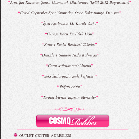
“
”
Armağan Kazanan Şanslı Cosmoturk Okurlarımız (Eylül 2012 Başvuruları)
“
”
Covid Geçirenler Spor Yapmadan Önce Doktorunuza Danışın!
MBFWI - Giray Sepin 2015 Yaz Koleksiyonu
MBFWI - Burçe Bekrek 2015 Yaz Koleksiyonu
“
”
İşten Ayrılmanın Da Kuralı Var!...
“
”
Güneşe Karşı En Etkili Üçlü
“
”
Kırmızı Renkli Besinleri Tüketin!
“
”
Denizde 1 Saatten Fazla Kalmayın
“
”
Cazın sofistike sesi: Valeria
“
”
Seks kaslarınızla zevki keşfedin
“
”
Yağları eritin
“
”
Tarihin İzlerini Taşıyan Merkezler
OUTLET CENTER ADRESLERİ