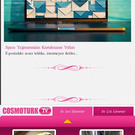
Spam Yağmurundan Kurtulmanın Yolları
E-postadaki sessiz tehlike, istenmeyen iletiler…
En Son Eklenenler
En Çok İzlenenler