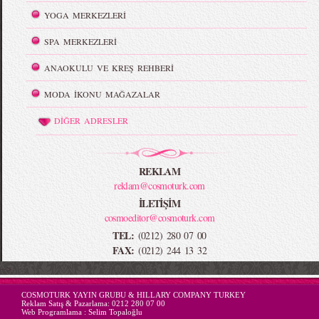
YOGA MERKEZLERİ
SPA MERKEZLERİ
ANAOKULU VE KREŞ REHBERİ
MODA İKONU MAĞAZALAR
DİĞER ADRESLER
REKLAM
reklam@cosmoturk.com
İLETİŞİM
cosmoeditor@cosmoturk.com
TEL:
(0212) 280 07 00
FAX:
(0212) 244 13 32
-->
COSMOTURK YAYIN GRUBU & HILLARY COMPANY TURKEY
Reklam Satış & Pazarlama:
0212 280 07 00
Web Programlama :
Selim Topaloğlu