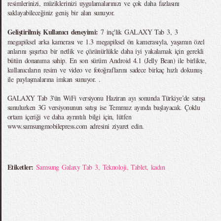
resimlerinizi, müziklerinizi uygulamalarınızı ve çok daha fazlasını
saklayabileceğiniz geniş bir alan sunuyor.
Geliştirilmiş Kullanıcı deneyimi:
7 inç'lik GALAXY Tab 3, 3
megapiksel arka kamerası ve 1.3 megapiksel ön kamerasıyla, yaşamın özel
anlarını şaşırtıcı bir netlik ve çözünürlükle daha iyi yakalamak için gerekli
bütün donanıma sahip. En son sürüm Android 4.1 (Jelly Bean) ile birlikte,
kullanıcıların resim ve video ve fotoğraflarını sadece birkaç hızlı dokunuş
ile paylaşmalarına imkan sunuyor. .
GALAXY Tab 3'ün WiFi versiyonu Haziran ayı sonunda Türkiye’de satışa
sunulurken 3G versiyonunun satışı ise Temmuz ayında başlayacak. Çoklu
ortam içeriği ve daha ayrıntılı bilgi için, lütfen
www.samsungmobilepress.com adresini ziyaret edin.
Etiketler:
Samsung Galaxy Tab 3
,
Teknoloji
,
Tablet
,
kadın