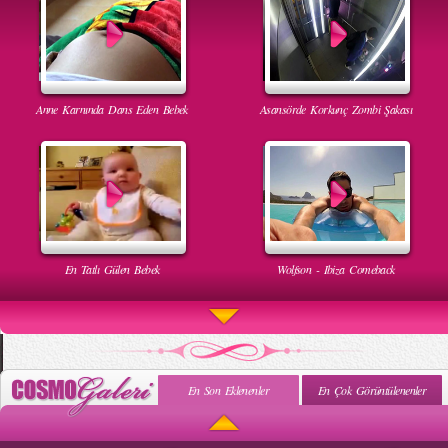
Anne Karnında Dans Eden Bebek
Asansörde Korkunç Zombi Şakası
En Tatlı Gülen Bebek
Wolfson - Ibiza Comeback
En Son Eklenenler
En Çok Görüntülenenler
Uyuyan Bebeğe Gangnam Dinletilirse Ne Olur
Uykusun Da Gülen Bebek