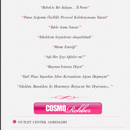
“
”
Bebek’te Bir İtalyan… İl Porto
MBFWI - Giray Sepin 2015 Yaz Koleksiyonu
MBFWI - Burçe Bekrek 2015 Yaz Koleksiyonu
“
”
Puma Soğutma Özellikli Pwrcool Koleksiyonunu Tanıttı
“
”
Tablo Asma Sanatı
“
”
Erkeklerin beyinlerini okuyabilmek
“
”
Meme Estetiği
“
”
Aşk Her Şeyi Affeder mi?
“
”
Bayram Sonrası Diyeti
“
”
Tatil Planı Yaparken Siber Korsanların Ağına Düşmeyin!
“
”
Sıkıldım, Bunaldım, İyi Hissetmeye İhtiyacım Var Diyorsanız...
OUTLET CENTER ADRESLERİ