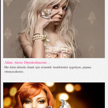
Aklını Alırım Diyenlerdenseniz…
Her daim aklında olmak için romantik önerilerimizi uygulayın, pişman
olmayacaksınız.