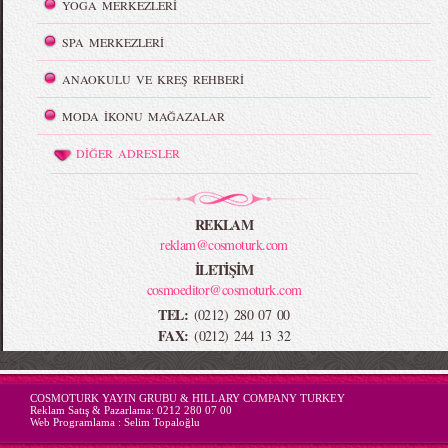
YOGA MERKEZLERİ
SPA MERKEZLERİ
ANAOKULU VE KREŞ REHBERİ
MODA İKONU MAĞAZALAR
DİĞER ADRESLER
REKLAM
reklam@cosmoturk.com
İLETİŞİM
cosmoeditor@cosmoturk.com
TEL:
(0212) 280 07 00
FAX:
(0212) 244 13 32
-->
COSMOTURK YAYIN GRUBU & HILLARY COMPANY TURKEY
Reklam Satış & Pazarlama:
0212 280 07 00
Web Programlama :
Selim Topaloğlu