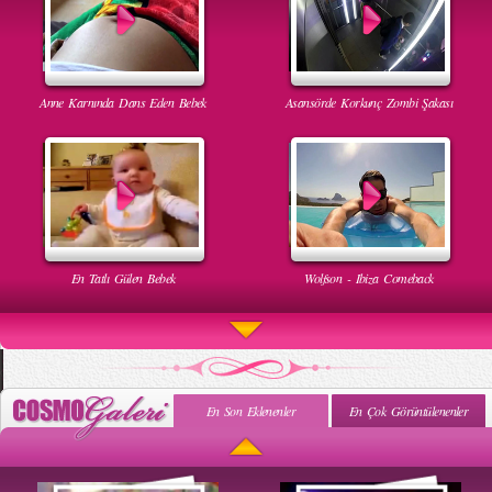
Anne Karnında Dans Eden Bebek
Asansörde Korkunç Zombi Şakası
En Tatlı Gülen Bebek
Wolfson - Ibiza Comeback
En Son Eklenenler
En Çok Görüntülenenler
Uyuyan Bebeğe Gangnam Dinletilirse Ne Olur
Uykusun Da Gülen Bebek