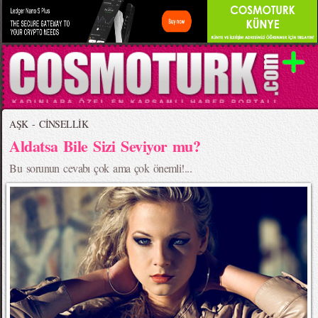
AŞK - CİNSELLİK
Aldatsa Bile Sizi Seviyor mu?
Bu sorunun cevabı çok ama çok önemli!...