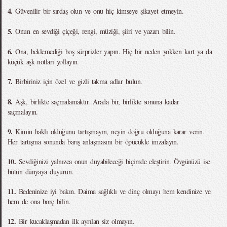
4.
Güvenilir bir sırdaş olun ve onu hiç kimseye şikayet etmeyin.
5.
Onun en sevdiği çiçeği, rengi, müziği, şiiri ve yazarı bilin.
6.
Ona, beklemediği hoş sürprizler yapın. Hiç bir neden yokken kart ya da
küçük aşk notları yollayın.
7.
Birbiriniz için özel ve gizli takma adlar bulun.
8.
Aşk, birlikte saçmalamaktır. Arada bir, birlikte sonuna kadar
saçmalayın.
9.
Kimin haklı olduğunu tartışmayın, neyin doğru olduğuna karar verin.
Her tartışma sonunda barış anlaşmasını bir öpücükle imzalayın.
10.
Sevdiğinizi yalnızca onun duyabileceği biçimde eleştirin. Övgünüzü ise
bütün dünyaya duyurun.
11.
Bedeninize iyi bakın. Daima sağlıklı ve dinç olmayı hem kendinize ve
hem de ona borç bilin.
12.
Bir kucaklaşmadan ilk ayrılan siz olmayın.