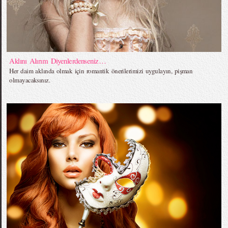
Aklını Alırım Diyenlerdenseniz…
Her daim aklında olmak için romantik önerilerimizi uygulayın, pişman
olmayacaksınız.