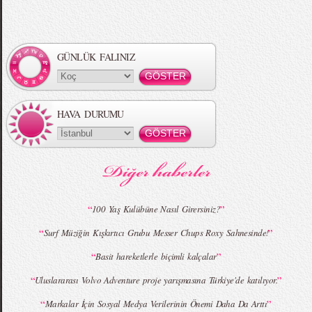
Örgü Saç Modelleri
MBFWI - Hakan Akkaya 2015 Yaz
Koleksiyonu
GÜNLÜK FALINIZ
HAVA DURUMU
MBFWI - Gülçin Çengel 2015 Yaz
MBFWI - Zeynep Erdoğan 2015 Yaz
Koleksiyonu
Koleksiyonu
“
”
100 Yaş Kulübüne Nasıl Girersiniz?
“
”
Surf Müziğin Kışkırtıcı Grubu Messer Chups Roxy Sahnesinde!
MBFWI - Giray Sepin 2015 Yaz Koleksiyonu
MBFWI - Burçe Bekrek 2015 Yaz Koleksiyonu
“
”
Basit hareketlerle biçimli kalçalar
“
”
Uluslararası Volvo Adventure proje yarışmasına Türkiye'de katılıyor.
“
”
Markalar İçin Sosyal Medya Verilerinin Önemi Daha Da Arttı