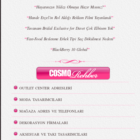
“
”
Hayatınızın Yıldızı Olmaya Hazır Mısınız?
“
”
Hande Erçel`in Rol Aldığı Reklam Filmi Yayınlandı
“
”
Tuvanam Bridal Exclusive for Davet Çok Elbisem Yok
“
”
Fast-Food Beslenme Erkek Tipi Saç Dökülmesi Nedeni
“
”
BlackBerry 10 Global
OUTLET CENTER ADRESLERİ
MODA TASARIMCILARI
MAĞAZA ADRES VE TELEFONLARI
DEKORASYON FİRMALARI
AKSESUAR VE TAKI TASARIMCILARI