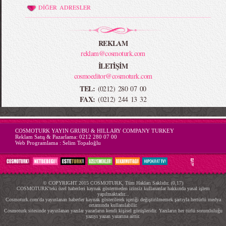
DİĞER ADRESLER
REKLAM
reklam@cosmoturk.com
İLETİŞİM
cosmoeditor@cosmoturk.com
TEL:
(0212) 280 07 00
FAX:
(0212) 244 13 32
-->
COSMOTURK YAYIN GRUBU & HILLARY COMPANY TURKEY
Reklam Satış & Pazarlama:
0212 280 07 00
Web Programlama :
Selim Topaloğlu
© COPYRIGHT 2015 COSMOTURK, Tüm Hakları Saklıdır. (0,17)
COSMOTURK'teki özel haberleri kaynak göstermeden izinsiz kullananlar hakkında yasal işlem
yapılmaktadır...
Cosmoturk.com'da yayınlanan haberler kaynak gösterilerek içeriği değiştirilmemek şartıyla hertürlü medya
ortamında kullanılabilir.
Cosmoturk sitesinde yayınlanan yazılar yazarların kendi kişisel görüşleridir. Yazıların her türlü sorumluluğu
yazıyı yazan yazarına aittir.