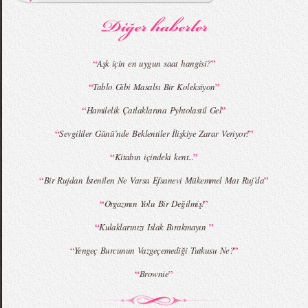
Koleksiyonu
Koleksiyonu
“
”
Aşk için en uygun saat hangisi?
“
”
Tablo Gibi Masalsı Bir Koleksiyon
MBFWI - Giray Sepin 2015 Yaz Koleksiyonu
MBFWI - Burçe Bekrek 2015 Yaz Koleksiyonu
“
”
Hamilelik Çatlaklarına Pyhtolastil Gel
“
”
Sevgililer Günü’nde Beklentiler İlişkiye Zarar Veriyor!
“
”
Kitabın içindeki kent...
“
”
Bir Rujdan İstenilen Ne Varsa Efsanevi Mükemmel Mat Ruj’da
“
”
Orgazmın Yolu Bir Değilmiş!
“
”
Kulaklarınızı Islak Bırakmayın
“
”
Yengeç Burcunun Vazgeçemediği Tutkusu Ne?
“
”
Brownie