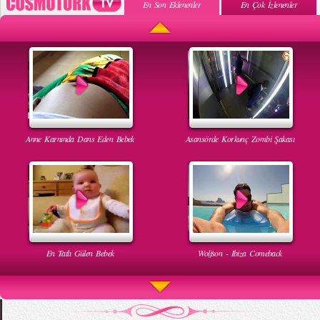
En Son Eklenenler
En Çok İzlenenler
Anne Karnında Dans Eden Bebek
Asansörde Korkunç Zombi Şakası
En Tatlı Gülen Bebek
Wolfson - Ibiza Comeback