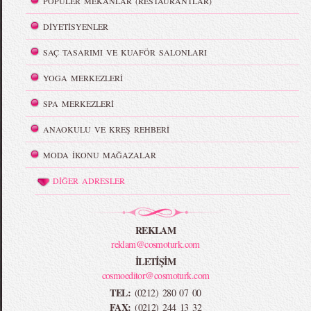
POPÜLER MEKANLAR (RESTAURANTLAR)
DİYETİSYENLER
SAÇ TASARIMI VE KUAFÖR SALONLARI
YOGA MERKEZLERİ
SPA MERKEZLERİ
ANAOKULU VE KREŞ REHBERİ
MODA İKONU MAĞAZALAR
DİĞER ADRESLER
REKLAM
reklam@cosmoturk.com
İLETİŞİM
cosmoeditor@cosmoturk.com
TEL:
(0212) 280 07 00
FAX:
(0212) 244 13 32