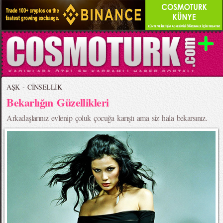
AŞK - CİNSELLİK
Bekarlığın Güzellikleri
Arkadaşlarınız evlenip çoluk çocuğa karıştı ama siz hala bekarsınız.