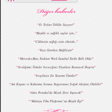
MBFWI - Gülçin Çengel 2015 Yaz
MBFWI - Zeynep Erdoğan 2015 Yaz
Koleksiyonu
Koleksiyonu
“
”
Ev Tozları Tehlike Saçıyor!
“
”
Büyülü ve sağlıklı saçlar için...
MBFWI - Giray Sepin 2015 Yaz Koleksiyonu
MBFWI - Burçe Bekrek 2015 Yaz Koleksiyonu
“
”
Cildinizin sağlığı sizin elinizde...
“
”
Yaza Girerken Hafifleyin!
“
”
Mercedes-Benz Fashion Week İstanbul Tarihi Belli Oldu!
“
”
Sevdiğimiz Ürünler Seveceğiniz Fiyatlara Karnaval Shop’ta
“
”
Sevgilinize En Tasarım Ürünler!
“
”
Ani Kaşıntı ve Kabarma Sorunu Yaşıyorsanız Soğuk Alerjiniz Olabilir!
“
”
Altın Portakal’da Mizah Zirve Yapacak!
“
”
“Malatya Film Platformu”na Büyük İlgi!