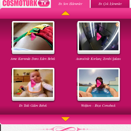
En Son Eklenenler
En Çok İzlenenler
Anne Karnında Dans Eden Bebek
Asansörde Korkunç Zombi Şakası
En Tatlı Gülen Bebek
Wolfson - Ibiza Comeback