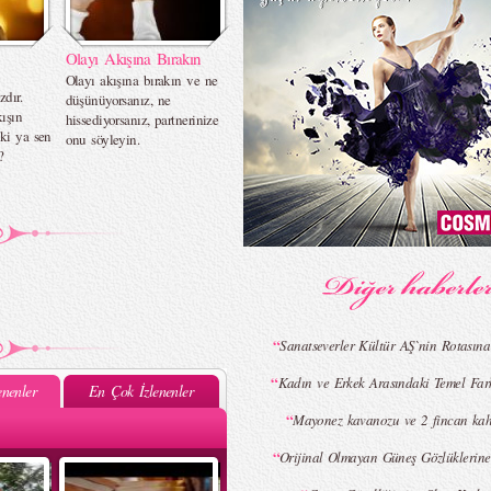
Olayı Akışına Bırakın
Olayı akışına bırakın ve ne
zdır.
düşünüyorsanız, ne
ışın
hissediyorsanız, partnerinize
ki ya sen
onu söyleyin.
?
“
Sanatseverler Kültür AŞ`nin Rotasına
“
Kadın ve Erkek Arasındaki Temel Fark
nenler
En Çok İzlenenler
“
Mayonez kavanozu ve 2 fincan k
“
Orijinal Olmayan Güneş Gözlüklerine