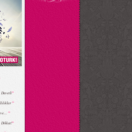
”
 Davetli
”
lılıklar
”
ahve…
”
 Dikkat!