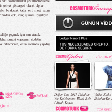
ra sert davranmaktan çekinmemelisiniz.
r şehvet göstergesi olarak algılar.
ekeler bırakacak kadar sert masaj yapın.
rınızdan çok, avuç içinizle uygulayın.
selliğe geçmek için can atacak.
daha sonraki orgazmın şiddetini
ok ertelerseniz, onun sonunda yaşadığı
TÜM GALERİ
Doğay Can 2017 İlkbahar-
Vakko Kadın
Yaz Koleksiyonu Black Belt
İlkbahar-Yaz 
/ Siyah Kuşak
TÜM VIDEO