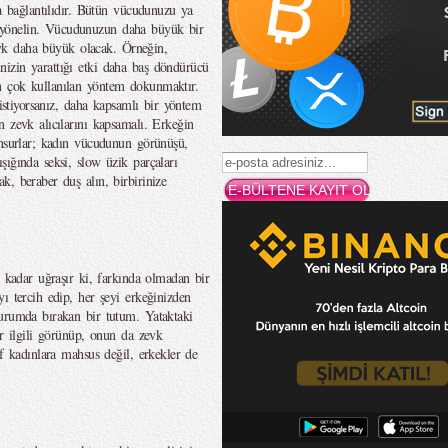
la bağlantılıdır. Bütün vücudunuzu ya
yönelin. Vücudunuzun daha büyük bir
zevk daha büyük olacak. Örneğin,
izin yarattığı etki daha baş döndürücü
n çok kullanılan yöntem dokunmaktır.
 istiyorsanız, daha kapsamlı bir yöntem
 zevk alıcılarını kapsamalı. Erkeğin
unsurlar; kadın vücudunun görünüşü,
ığında seksi, slow üzik parçaları
, beraber duş alın, birbirinize
o kadar uğraşır ki, farkında olmadan bir
ı tercih edip, her şeyi erkeğinizden
durumda bırakan bir tutum. Yataktaki
ar ilgili görünüp, onun da zevk
rf kadınlara mahsus değil, erkekler de