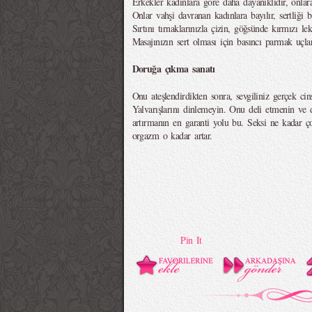
Erkekler kadınlara göre daha dayanıklıdır, onla
Onlar vahşi davranan kadınlara bayılır, sertliği bi
Sırtını tırnaklarınızla çizin, göğsünde kırmızı l
Masajınızın sert olması için basıncı parmak uçla
Doruğa çıkma sanatı
Onu ateşlendirdikten sonra, sevgiliniz gerçek cin
Yalvarışlarını dinlemeyin. Onu deli etmenin ve 
artırmanın en garanti yolu bu. Seksi ne kadar ç
orgazm o kadar artar.
Pin It