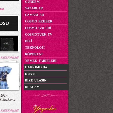
GÜNDEM
YAZARLAR
UZMANLAR
COSMO REHBER
COSMO GALERİ
COSMOTURK TV
DİZİ
TEKNOLOJİ
RÖPORTAJ
 KATEGORİLERİ
YEMEK TARİFLERİ
HAKKIMIZDA
KÜNYE
BİZE ULAŞIN
REKLAM
 2017
Koleksiyonu
 KATEGORİLERİ