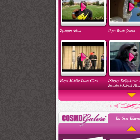
Zıplayan Adam
Uçan Bebek Şakası
Hayat Mobille Daha Güzel
Dünyayı Değiştirenler 
Boondock Saints) Filmd
En Son Eklene
Engelleri Kaldır Hareketi
İnsan Hakları