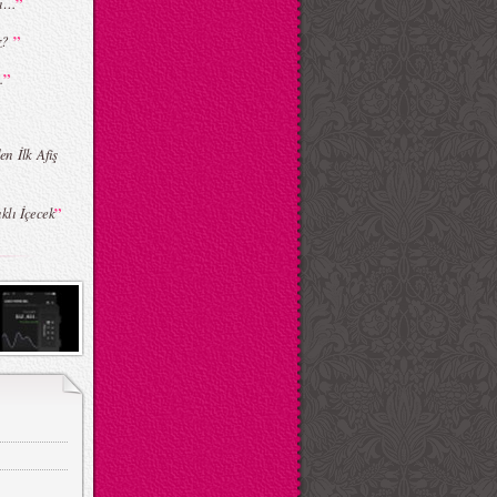
”
sı…
”
uz?
”
.
n İlk Afiş
”
klı İçecek