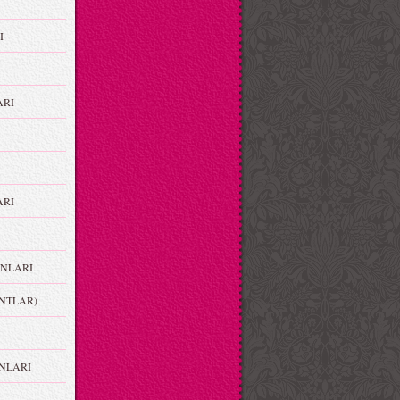
I
ARI
RI
NLARI
NTLAR)
NLARI