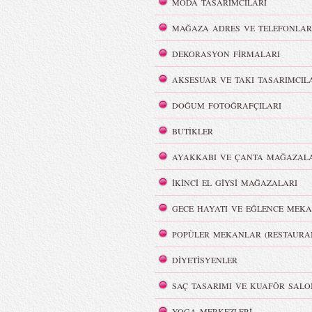
Dumanlı Göz Makyajı
MODA TASARIMCILARI
Şov Hazırlıkları
MAĞAZA ADRES VE TELEFONLAR
DEKORASYON FİRMALARI
AKSESUAR VE TAKI TASARIMCIL
DOĞUM FOTOĞRAFÇILARI
i
REMISABBAH,
ar
MLLEPAUETTE Koleksiyonu
BUTİKLER
AYAKKABI VE ÇANTA MAĞAZALA
İKİNCİ EL GİYSİ MAĞAZALARI
GECE HAYATI VE EĞLENCE MEKA
lya Film
Color Party | Sziget 2016
POPÜLER MEKANLAR (RESTAURA
DİYETİSYENLER
SAÇ TASARIMI VE KUAFÖR SALO
YOGA MERKEZLERİ