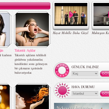
Hayat Mobille Daha Güzel
Muhteşem Ke
ğin
Takıntılı Aşklar
l kadının
Takıntılı aşkların tehlikeli
girdabına yakalananlar,
kendilerini sonu gelmeyen
GÜNLÜK FALINIZ
bir çıkmazın içerisinde
buluveriyorlar.
HAVA DURUMU