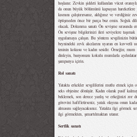
hoşlanır. Zevkin şiddeti kullanılan vücut oranıy
da onun büyük bölümünü kapsayan hareketlere 
kısmını çalıştırırsanız, aldığınız ve verdiğiniz 
öpüşmeden önce bir parça buz emin. Soğuk dilin
olacak. Dokunma sanatı Ön sevişme sırasında e
Ön sevişme bilgilerinizi ileri seviyelere taşımak
uygulamaya çalışın. Bu yöntem sevgilinizin bütün
beynindeki zevk alıcılarını uyaran en kuvvetli 
teninin kokusu ve kadın sesidir. Örneğin; mum ış
dinleyin, banyonuzu kokulu mumlarla aydınlatarak
şampanya içirin.
Rol sanatı
Yatakta erkekler sevgililerini mutlu etmek için 
seks objesine dönüşür. Kadın olarak pasif kalmay
beklemek, son derece yanlış ve erkeğinizi zor 
görevini hafifletirseniz, yatak olayına onun kad
almasını sağlayacaksınız. Yatakta ilgi görmek sı
ilgi görmekten, şımartılmaktan utanır.
Sertlik sanatı