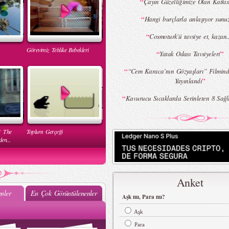
“
Çayın Güzelliğimize Olan Katkı
“
Hangi burçlarla anlaşıyor sun
“
Cosmoturk'ü tavsiye et, kazan..
Görevimiz Tehlike Bebekleri
“
”
Yatak Odası Tavsiyeleri
“
“Cem Karaca’nın Gözyaşları” Filminde
”
Yayınlandı
“
Kavurucu Sıcaklarda Serinleten 8 Sağlı
( The
Toplum Gerçeği
en...
Anket
nler
En Çok Görüntülenenler
Aşk mı, Para mı?
Aşk
Mehtap Elaidi - MBFWI Yaz
2015 Defilesi
Para