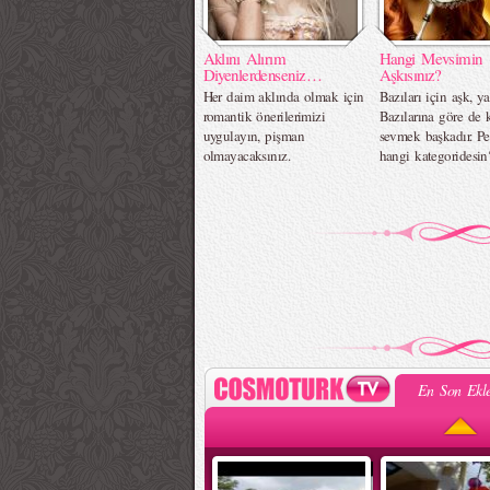
Aklını Alırım
Hangi Mevsimin
Diyenlerdenseniz…
Aşkısınız?
Her daim aklında olmak için
Bazıları için aşk, ya
romantik önerilerimizi
Bazılarına göre de k
uygulayın, pişman
sevmek başkadır. Pe
olmayacaksınız.
hangi kategoridesin
En Son Ekle