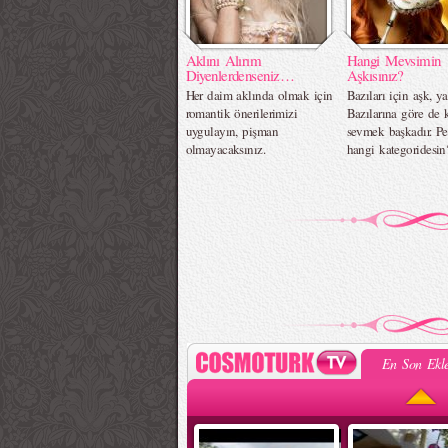
Aklını Alırım
Hangi Mevsimin
Diyenlerdenseniz…
Aşkısınız?
Her daim aklında olmak için
Bazıları için aşk, ya
romantik önerilerimizi
Bazılarına göre de k
uygulayın, pişman
sevmek başkadır. Pe
olmayacaksınız.
hangi kategoridesin
En Son Ekle