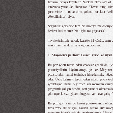
fazlasını ortaya koyabilir. Nitekim "Freeway of 
kitabında yazar Jan Hargrave, "Tercih ettiği sek
partnerinizin motive olma yolunu, karakter özellik
çözebilirsiniz" diyor.
Sevgiliniz gelecekte tam bir maçoya mı dönüşece
herkesi kıskandıran bir ilişki mi yaşatacak?
Tavsiyelerimizle gerçek karakterini çözüp, aynı 
maksimum zevk almayı öğreneceksiniz.
1. Misyonerci partner: Güven verici ve uysal.
Bu pozisyonu tercih eden erkekler genellikle uys
potansiyellerini küçümsemeye gelmez. Misyoner
pozisyondur; tenini teninizde hissedersiniz, vücut
eder. Üstte kalmayı tercih eden erkek geleneksel 
gerektiğine inanır, o yüzden sizi memnun etmeye
programlı çalışan biridir, onu yaratıcı olmamakla
çıkmayarak size güven duygusu vermeye çalışır"
Bu pozisyon sizin de favori pozisyonunuz olsun
fazla zevk almak için, hareket açısını, sürtünmey
mümkün kılacak şekilde ayarlamalısınız. "Bacak