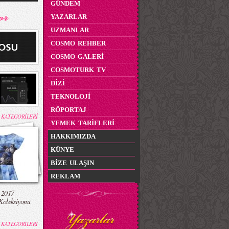
GÜNDEM
YAZARLAR
UZMANLAR
COSMO REHBER
COSMO GALERİ
COSMOTURK TV
DİZİ
TEKNOLOJİ
RÖPORTAJ
 KATEGORİLERİ
YEMEK TARİFLERİ
HAKKIMIZDA
KÜNYE
BİZE ULAŞIN
REKLAM
 2017
Koleksiyonu
 KATEGORİLERİ