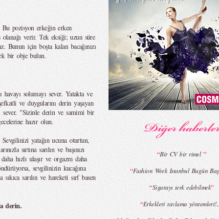
: Bu pozisyon erkeğin erken
 olanağı verir. Tek eksiği; uzun süre
z. Bunun için boşta kalan bacağınızı
ek bir obje bulun.
nı havayı solumayı sever. Yatakta ve
 şefkatli ve duygularını derin yaşayan
 sever. "Sizinle derin ve samimi bir
ecelerine hazır olun.
Sevgilinizi yatağın ucuna oturtun,
ınızla sırtına sarılın ve başınızı
“
”
Bir CV bir rimel
daha hızlı ulaşır ve orgazm daha
öndürüyorsa, sevgilinizin kucağına
“
Fashion Week Istanbul Bugün Baş
sıkıca sarılın ve hareketi sırf basen
“
”
Sigarayı terk edebilmek
“
Erkekleri tavlama yöntemleri!..
a derin.