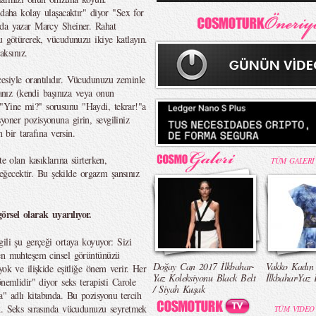
 daha kolay ulaşacaktır" diyor "Sex for
nda yazar Marcy Sheiner. Rahat
u götürerek, vücudunuzu ikiye katlayın.
ksınız.
esiyle orantılıdır. Vücudunuzu zeminle
sanız (kendi başınıza veya onun
"Yine mi?" sorusunu "Haydi, tekrar!"a
oner pozisyonuna girin, sevgiliniz
 bir tarafına versin.
te olan kasıklarına sürterken,
TÜM GALERİ
 değecektir. Bu şekilde orgazm şansınız
örsel olarak uyarılıyor.
ili şu gerçeği ortaya koyuyor: Sizi
 en muhteşem cinsel görüntünüzü
Doğay Can 2017 İlkbahar-
Vakko Kadın
yok ve ilişkide eşitliğe önem verir. Her
Yaz Koleksiyonu Black Belt
İlkbahar-Yaz 
nemlidir" diyor seks terapisti Carole
/ Siyah Kuşak
" adlı kitabında. Bu pozisyonu tercih
k. Seks sırasında vücudunuzu seyretmek
TÜM VIDEO