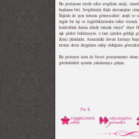
Bu pozisyonu tercih eden sevgiliniz ateşli, cinsel
hoşlanan biri. Sevgilinizin ilişki davranışları cin
İlişkide de aynı tutumu gösterecektir; ateşli ve 
özgür bir tip ve özgürlüklerinden ödün vermek i
kontrolünü daima elinde tutmak istiyor" diyor H
aşk şiirleri beklemeyin, o tam içinden geldiği gi
ikinci plandadır. Aranızdaki duvarı kırmayı başa
tersine derin duygulara sahip olduğunu göreceksi
Bu pozisyon sizin de favori pozisyonunuz olsun: 
görüntünüzü aynada yakalamaya çalışın.
Pin It