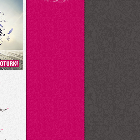
”
lıyor
”
.