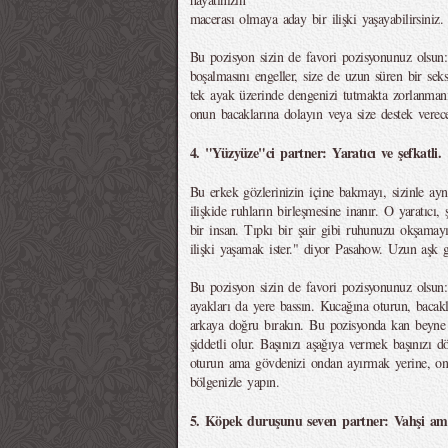
macerası olmaya aday bir ilişki yaşayabilirsiniz.
Bu pozisyon sizin de favori pozisyonunuz olsun
boşalmasını engeller, size de uzun süren bir seks
tek ayak üzerinde dengenizi tutmakta zorlanmanı
onun bacaklarına dolayın veya size destek verec
4. "Yüzyüze"ci partner: Yaratıcı ve şefkatli.
Bu erkek gözlerinizin içine bakmayı, sizinle ay
ilişkide ruhların birleşmesine inanır. O yaratıcı,
bir insan. Tıpkı bir şair gibi ruhunuzu okşamayı
ilişki yaşamak ister." diyor Pasahow. Uzun aşk g
Bu pozisyon sizin de favori pozisyonunuz olsun: 
ayakları da yere bassın. Kucağına oturun, bacaklar
arkaya doğru bırakın. Bu pozisyonda kan beyne 
şiddetli olur. Başınızı aşağıya vermek başınızı d
oturun ama gövdenizi ondan ayırmak yerine, ona 
bölgenizle yapın.
5. Köpek duruşunu seven partner: Vahşi am