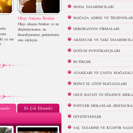
MODA TASARIMCILARI
Olayı Akışına Bırakın
MAĞAZA ADRES VE TELEFONLAR
Olayı akışına bırakın ve ne
zdır.
DEKORASYON FİRMALARI
düşünüyorsanız, ne
ışın
hissediyorsanız, partnerinize
ki ya sen
onu söyleyin.
AKSESUAR VE TAKI TASARIMCIL
?
DOĞUM FOTOĞRAFÇILARI
BUTİKLER
AYAKKABI VE ÇANTA MAĞAZALA
İKİNCİ EL GİYSİ MAĞAZALARI
GECE HAYATI VE EĞLENCE MEKA
POPÜLER MEKANLAR (RESTAURA
nenler
En Çok İzlenenler
DİYETİSYENLER
SAÇ TASARIMI VE KUAFÖR SALO