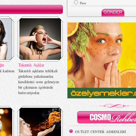
Para
ğin
Takıntılı Aşklar
l kadının
Takıntılı aşkların tehlikeli
girdabına yakalananlar,
kendilerini sonu gelmeyen
bir çıkmazın içerisinde
buluveriyorlar.
OUTLET CENTER ADRESLERİ