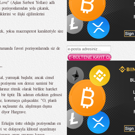
Love" (Aşkın Serbest Yolları) adlı
s pozisyonlarından yola çıkarak,
lerini ve ilişki eğilimlerini
k, yoksa maceraperest karakteriyle size
zamanda favori pozisyonlarında siz de
..
al, yumuşak başlıdır, ancak cinsel
 pozisyonu son derece samimi bir
larınız ritmik olarak birlikte hareket
bir tiptir. İlk adımın erkekten gelmesi
, korumaya çalışacaktır. "O, planlı
 suçlasanız da, alışılmışın dışına
 diyor Hargrave.
: Erkeğin üstte olduğu pozisyondan en
i ve dolayısıyla klitoral uyarılmayı
larınızı onun omzuna koyun.