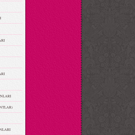
I
ARI
RI
NLARI
NTLAR)
NLARI