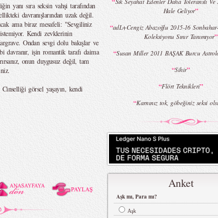
“
Sık Seyahat Edenler Daha Toleranslı Ve 
liğin yanı sıra seksin vahşi tarafından
”
Hale Geliyor
sellikteki davranışlarından uzak değil.
sıcak ama biraz mesafeli: "Sevgiliniz
“
adL+Cengiz Abazoğlu 2015-16 Sonbahar-K
stemiyor. Kendi zevklerinin
”
Koleksiyonu Sınır Tanımıyor
argrave. Ondan sevgi dolu bakışlar ve
bi davranır, işin romantik tarafı daima
“
Susan Miller 2011 BAŞAK Burcu Astrolo
rırsanız, onun duygusuz değil, tam
“
”
Sihir
niz.
“
”
Flört Teknikleri
Cinselliği görsel yaşayın, kendi
“
Karnınız tok, göbeğiniz seksi ol
Anket
Aşk mı, Para mı?
Aşk