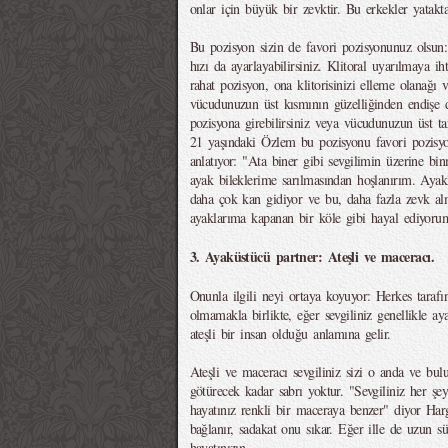
onlar için büyük bir zevktir. Bu erkekler yatakt
Bu pozisyon sizin de favori pozisyonunuz olsun: 
hızı da ayarlayabilirsiniz. Klitoral uyarılmaya ih
rahat pozisyon, ona klitorisinizi elleme olanağı 
vücudunuzun üst kısmının güzelliğinden endişe d
pozisyona girebilirsiniz veya vücudunuzun üst tar
21 yaşındaki Özlem bu pozisyonu favori pozisy
anlatıyor: "Ata biner gibi sevgilimin üzerine bin
ayak bileklerime sarılmasından hoşlanırım. Ay
daha çok kan gidiyor ve bu, daha fazla zevk al
ayaklarıma kapanan bir köle gibi hayal ediyoru
3. Ayaküstücü partner: Ateşli ve maceracı.
Onunla ilgili neyi ortaya koyuyor: Herkes tarafı
olmamakla birlikte, eğer sevgiliniz genellikle a
ateşli bir insan olduğu anlamına gelir.
Ateşli ve maceracı sevgiliniz sizi o anda ve bul
götürecek kadar sabrı yoktur. "Sevgiliniz her şey
hayatınız renkli bir maceraya benzer" diyor Har
bağlanır, sadakat onu sıkar. Eğer ille de uzun sü
hayatınızın