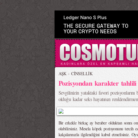
>
AŞK - CİNSELLİK
Pozisyondan karakter tahlili
Sevgilinizin yataktaki favori pozisyonlarını
olduğu kadar seks hayatınızı renklendirmen
Bir erkekle birkaç ay beraber olduktan sonra on
olabilirsiniz. Mesela köpek pozisyonunu tercih e
kalçalarınızla ilgilendiğini kabul etmelisiniz. O