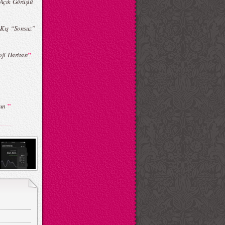
Açık Görüşlü
ış ‘‘Sonsuz’’
”
ji Haritası
”
sun