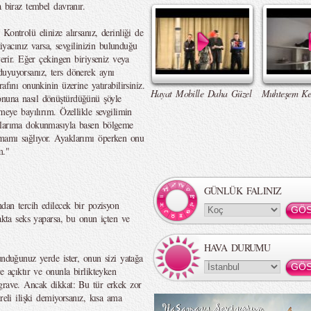
a biraz tembel davranır.
Kontrolü elinize alırsanız, derinliği de
tiyacınız varsa, sevgilinizin bulunduğu
verir. Eğer çekingen biriyseniz veya
uyuyorsanız, ters dönerek aynı
afını onunkinin üzerine yatırabilirsiniz.
Hayat Mobille Daha Güzel
Muhteşem Ke
onuna nasıl dönüştürdüğünü şöyle
meye bayılırım. Özellikle sevgilimin
aklarıma dokunmasıyla basen bölgeme
mamı sağlıyor. Ayaklarımı öperken onu
m."
GÜNLÜK FALINIZ
ndan tercih edilecek bir pozisyon
yakta seks yaparsa, bu onun içten ve
HAVA DURUMU
unduğunuz yerde ister, onun sizi yatağa
e açıktır ve onunla birlikteyken
grave. Ancak dikkat: Bu tür erkek zor
reli ilişki demiyorsanız, kısa ama