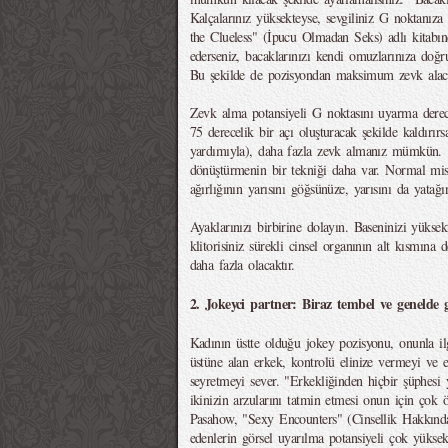
Kalçalarınız yüksekteyse, sevgiliniz G noktanıza
the Clueless" (İpucu Olmadan Seks) adlı kitabı
ederseniz, bacaklarınızı kendi omuzlarınıza doğr
Bu şekilde de pozisyondan maksimum zevk alaca
Zevk alma potansiyeli G noktasını uyarma derec
75 derecelik bir açı oluşturacak şekilde kaldırır
yardımıyla), daha fazla zevk almanız mümkün. 
dönüştürmenin bir tekniği daha var. Normal misy
ağırlığının yarısını göğsünüze, yarısını da yatağın
Ayaklarınızı birbirine dolayın. Baseninizi yüksek
klitorisiniz sürekli cinsel organının alt kısmına
daha fazla olacaktır.
2. Jokeyci partner: Biraz tembel ve genelde g
Kadının üstte olduğu jokey pozisyonu, onunla ilg
üstüne alan erkek, kontrolü elinize vermeyi ve
seyretmeyi sever. "Erkekliğinden hiçbir şüphesi 
ikinizin arzularını tatmin etmesi onun için çok ö
Pasahow, "Sexy Encounters" (Cinsellik Hakkında
edenlerin görsel uyarılma potansiyeli çok yükse