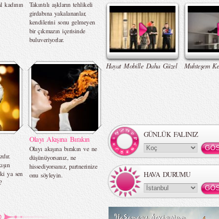
l kadının
Takıntılı aşkların tehlikeli
girdabına yakalananlar,
kendilerini sonu gelmeyen
bir çıkmazın içerisinde
buluveriyorlar.
Hayat Mobille Daha Güzel
Muhteşem Ke
GÜNLÜK FALINIZ
Olayı Akışına Bırakın
Olayı akışına bırakın ve ne
zdır.
düşünüyorsanız, ne
ışın
hissediyorsanız, partnerinize
ki ya sen
HAVA DURUMU
onu söyleyin.
?