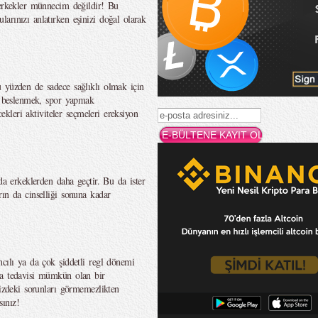
 erkekler münnecim değildir! Bu
arınızı anlatırken eşinizi doğal olarak
 yüzden de sadece sağlıklı olmak için
lı beslenmek, spor yapmak
cekleri aktiviteler seçmeleri ereksiyon
da erkeklerden daha geçtir. Bu da ister
ın da cinselliği sonuna kadar
ncılı ya da çok şiddetli regl dönemi
ka tedavisi mümkün olan bir
nizdeki sorunları görmemezlikten
ınız!