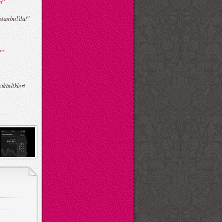
”
n
”
stanbul’da!
”
?
”
kinlikleri