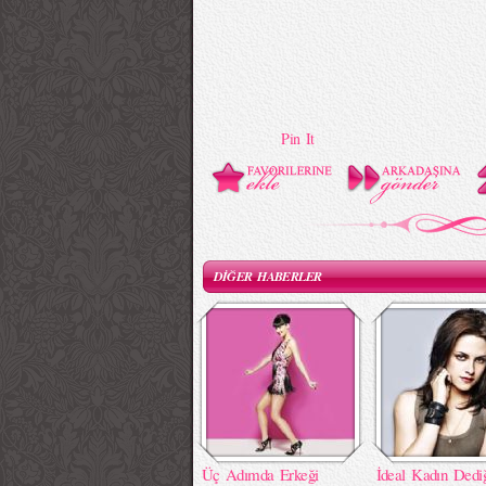
Pin It
DİĞER HABERLER
Üç Adımda Erkeği
İdeal Kadın Dedi