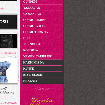
GÜNDEM
YAZARLAR
UZMANLAR
COSMO REHBER
COSMO GALERİ
COSMOTURK TV
DİZİ
TEKNOLOJİ
RÖPORTAJ
 KATEGORİLERİ
YEMEK TARİFLERİ
HAKKIMIZDA
KÜNYE
BİZE ULAŞIN
REKLAM
 2017
Koleksiyonu
 KATEGORİLERİ