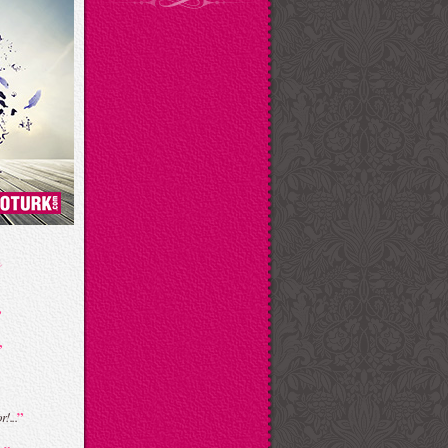
”
”
”
!...