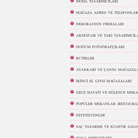
MODA TASARIMCILARI
MAĞAZA ADRES VE TELEFONLAR
DEKORASYON FİRMALARI
lya Film
Color Party | Sziget 2016
AKSESUAR VE TAKI TASARIMCIL
DOĞUM FOTOĞRAFÇILARI
BUTİKLER
AYAKKABI VE ÇANTA MAĞAZALA
MBFWI - Cihan Nacar
İKİNCİ EL GİYSİ MAĞAZALARI
Beachwear İlkbahar/ Yaz 2016
GECE HAYATI VE EĞLENCE MEKA
POPÜLER MEKANLAR (RESTAURA
DİYETİSYENLER
SAÇ TASARIMI VE KUAFÖR SALO
YOGA MERKEZLERİ