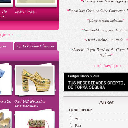
“
Cildinize evde bakım uygulayı
“
Fransa’dan Gelen Auditive Connection I
( The
Toplum Gerçeği
en...
“
”
Çizme tutkusu kalıcıdır!
“
Unutkanlık ne zaman hastalık
“
David Hockney’ in izinde…
nler
En Çok Görüntülenenler
“
Akmerkez Üçgen Teras’ ta Yaz Gecesi Et
”
Başlıyor
Mehtap Elaidi - MBFWI Yaz
2015 Defilesi
Anket
bahar-Yaz
Gucci 2017 İlkbahar/Yaz
 Yaz
Burçe Bekrek - MBFWI Yaz
Kadın Koleksiyonu
2015 Defilesi
Aşk mı, Para mı?
Aşk
Para