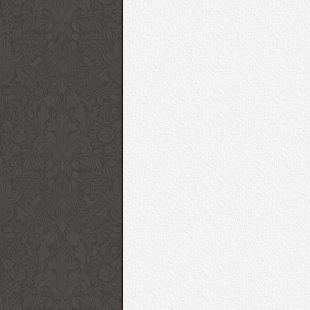
Giorgio Armani 2017
53. Uluslararası Anta
İlkbahar/Yaz Kadın
Festivali Kırmızı Halı
Koleksiyonu “Charmani”
Ceza | Sziget 2016
Sziget Festivali 1. Gün