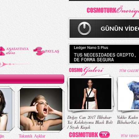
TÜM GALERİ
Doğay Can 2017 İlkbahar-
Vakko Kadın
Yaz Koleksiyonu Black Belt
İlkbahar-Yaz 
/ Siyah Kuşak
ğin
Takıntılı Aşklar
TÜM VIDEO