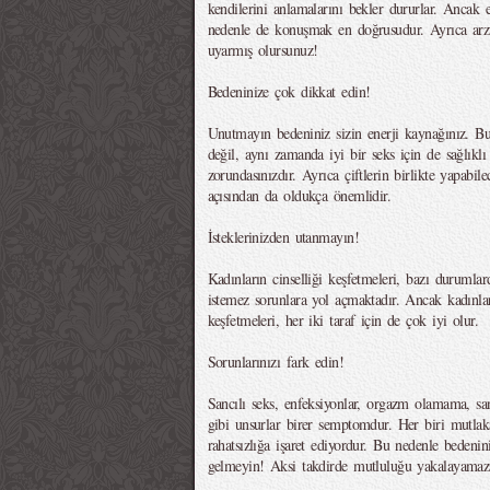
kendilerini anlamalarını bekler dururlar. Ancak
nedenle de konuşmak en doğrusudur. Ayrıca arzul
uyarmış olursunuz!
Bedeninize çok dikkat edin!
Unutmayın bedeniniz sizin enerji kaynağınız. Bu
değil, aynı zamanda iyi bir seks için de sağlık
zorundasınızdır. Ayrıca çiftlerin birlikte yapabile
açısından da oldukça önemlidir.
İsteklerinizden utanmayın!
Kadınların cinselliği keşfetmeleri, bazı durumlar
istemez sorunlara yol açmaktadır. Ancak kadınlar
keşfetmeleri, her iki taraf için de çok iyi olur.
Sorunlarınızı fark edin!
Sancılı seks, enfeksiyonlar, orgazm olamama, sa
gibi unsurlar birer semptomdur. Her biri mutla
rahatsızlığa işaret ediyordur. Bu nedenle bedeni
gelmeyin! Aksi takdirde mutluluğu yakalayamazs