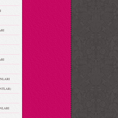
I
ARI
RI
NLARI
NTLAR)
NLARI