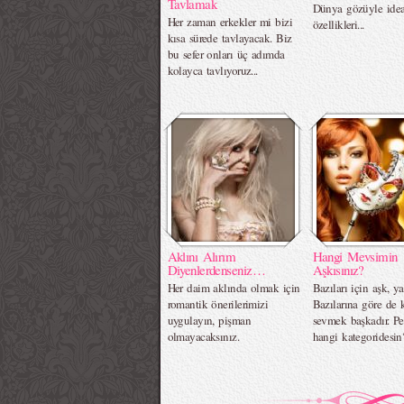
Tavlamak
Dünya gözüyle idea
Her zaman erkekler mi bizi
özellikleri...
kısa sürede tavlayacak. Biz
bu sefer onları üç adımda
kolayca tavlıyoruz...
Aklını Alırım
Hangi Mevsimin
Diyenlerdenseniz…
Aşkısınız?
Her daim aklında olmak için
Bazıları için aşk, ya
romantik önerilerimizi
Bazılarına göre de k
uygulayın, pişman
sevmek başkadır. Pe
olmayacaksınız.
hangi kategoridesin