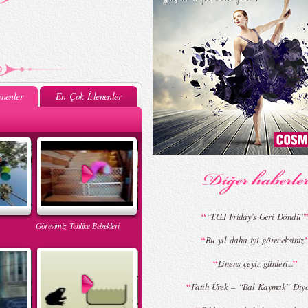
nenler
En Çok İzlenenler
“
“T.G.I Friday’s Geri Döndü”
Görevimiz Tehlike Bebekleri
“
Bu yıl daha iyi göreceksiniz.
“
”
Linens çeyiz günleri...
“
Fatih Ürek – “Bal Kaymak” Diyor