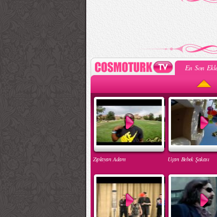
En Son Ekle
Zıplayan Adam
Uçan Bebek Şakası