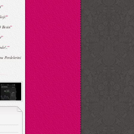
”
i
”
oji!
”
0 Besin
”
r
”
de!..
u Perdelerini