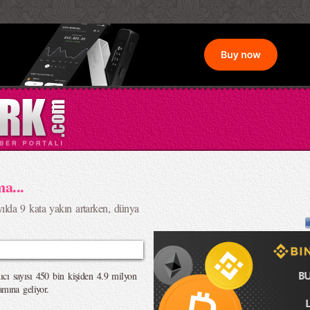
a...
 yılda 9 kata yakın artarken, dünya
cı sayısı 450 bin kişiden 4.9 milyon
amına geliyor.