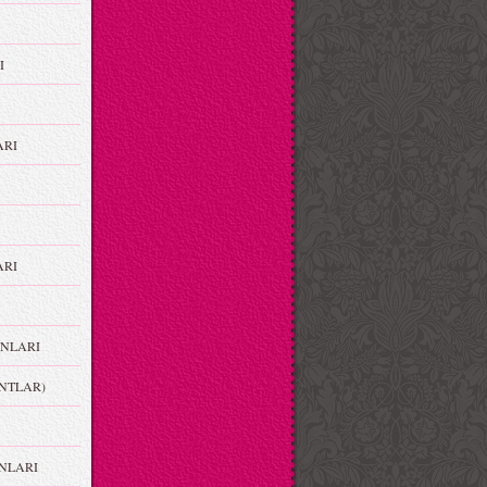
I
ARI
RI
NLARI
NTLAR)
NLARI