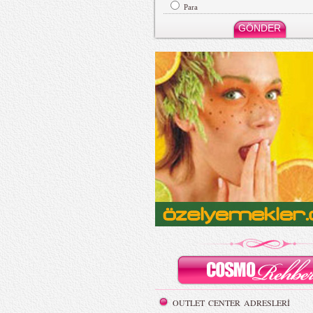
Para
lya Film
Color Party | Sziget 2016
MBFWI - Cihan Nacar
Beachwear İlkbahar/ Yaz 2016
OUTLET CENTER ADRESLERİ