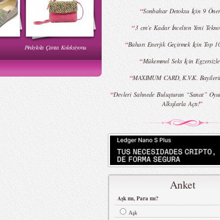
“
Sonbahar Detoksu İçin 9 Öner
“
3 cm`e Kadar İncelten Yeni Teknol
“
Baharı Enerjik Geçirmek İçin Top 1
Pinkylola Çanta Koleksiyonu
WI Yaz
Hakan Akkaya - MBFWI Yaz
2015 Defilesi
“
Mükemmel Seks İçin Egzersizle
“
MAXIMUM CARD, K.V.K. Bayilerin
“
Devleri Sahnede Buluşturan “Sanat” Oyun
”
Alkışlarla Açtı!
Victoria`s Secret Meleklerinin
Dumanlı Göz Makyajı
Şov Hazırlıkları
Anket
Aşk mı, Para mı?
i
REMISABBAH,
ar
MLLEPAUETTE Koleksiyonu
Aşk