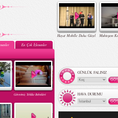
Hayat Mobille Daha Güzel
Muhteşem Ke
nenler
En Çok İzlenenler
GÜNLÜK FALINIZ
HAVA DURUMU
Görevimiz Tehlike Bebekleri