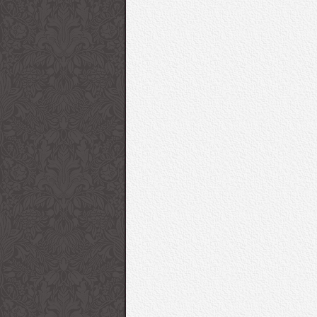
Giorgio Armani 2017
53. Uluslararası Anta
İlkbahar/Yaz Kadın
Festivali Kırmızı Halı
Koleksiyonu “Charmani”
Ceza | Sziget 2016
Sziget Festivali 1. Gün