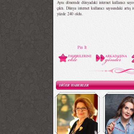
Aynı dönemde dünyadaki internet kullanıcı sayı
çıktı. Dünya internet kullanıcı sayısındaki artış 
yüzde 240 oldu.
Pin It
DİĞER HABERLER