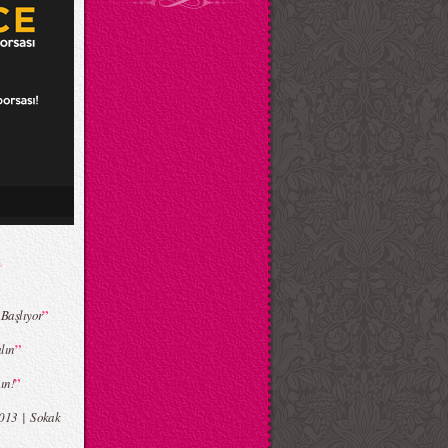
”
 Başlıyor
”
lın
”
ın!
013 | Sokak