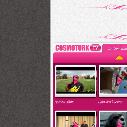
En Son Ekle
Zıplayan Adam
Uçan Bebek Şakası