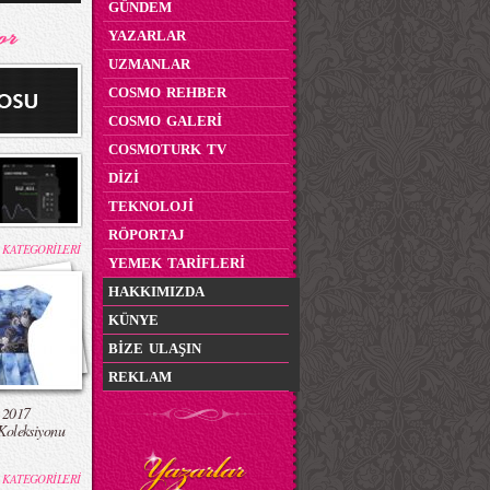
GÜNDEM
YAZARLAR
UZMANLAR
COSMO REHBER
COSMO GALERİ
COSMOTURK TV
DİZİ
TEKNOLOJİ
RÖPORTAJ
 KATEGORİLERİ
YEMEK TARİFLERİ
HAKKIMIZDA
KÜNYE
BİZE ULAŞIN
REKLAM
 2017
Koleksiyonu
 KATEGORİLERİ