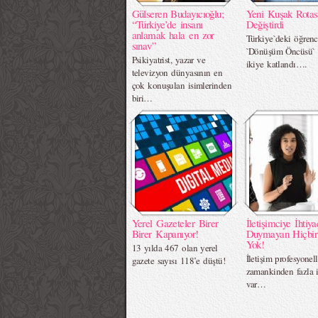
Gülseren Budayıcıoğlu;
Yeni Kuşak Rotas
“Türkiye’de insanı
Değiştirdi
anlamak hala en zor
Türkiye`deki öğrenc
sınav”
`Dönüşüm Öncüsü` p
Psikiyatrist, yazar ve
ikiye katlandı….
televizyon dünyasının en
çok konuşulan isimlerinden
biri…
Yerel Gazeteler Birer
İletişimciye İhtiya
Birer Kapanıyor!
Duymayan Hiçbir
Yok!
13 yılda 467 olan yerel
İletişim profesyonel
gazete sayısı 118’e düştü!
zamankinden fazla i
var…