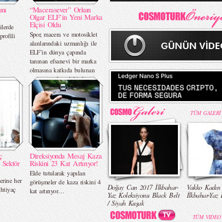
ını
“Macerasever” Orkun
Olgar ELF’in Yeni Marka
Elçisi Oldu
ilerde
Spor, macera ve motosiklet
rofili
alanlarındaki uzmanlığı ile
ELF’in dünya çapında
tanınan efsanevi bir marka
olmasına katkıda bulunan
motor sporlarındaki deneyimi
ve performans odaklı
yaklaşımı bir araya gelerek,
takipçilerine özgün içerikler
TÜM GALERİ
sunacak.
ç
Direksiyonda Mesaj Kaza
 Sektör
Riskini 23 Kat Artırıyor!
Elde tutularak yapılan
lerine her
görüşmeler de kaza riskini 4
Doğay Can 2017 İlkbahar-
Vakko Kadın
htiyaç
kat artırıyor…
Yaz Koleksiyonu Black Belt
İlkbahar-Yaz 
/ Siyah Kuşak
TÜM VIDEO