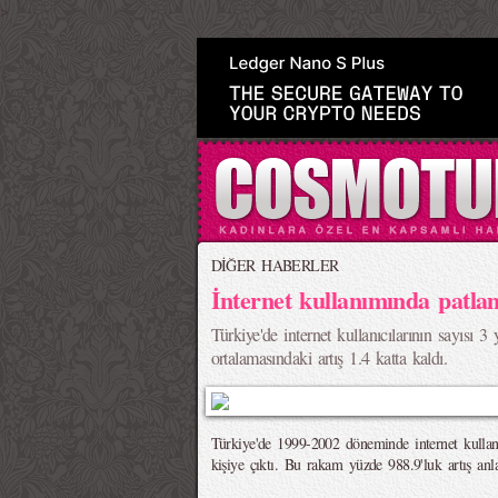
>
DİĞER HABERLER
İnternet kullanımında patlam
Türkiye'de internet kullanıcılarının sayısı 3
ortalamasındaki artış 1.4 katta kaldı.
Türkiye'de 1999-2002 döneminde internet kullanı
kişiye çıktı. Bu rakam yüzde 988.9'luk artış anl