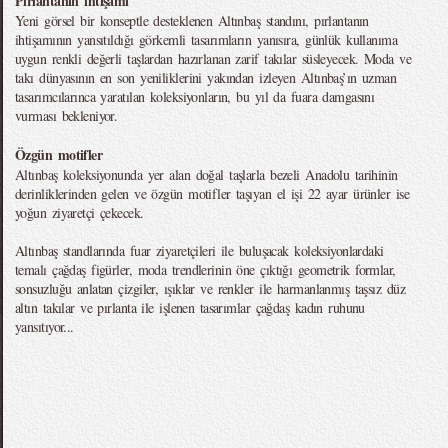
Pırlantanın ihtişamı
Yeni görsel bir konseptle desteklenen Altınbaş standını, pırlantanın
ihtişamının yansıtıldığı görkemli tasarımların yanısıra, günlük kullanıma
uygun renkli değerli taşlardan hazırlanan zarif takılar süsleyecek. Moda ve
takı dünyasının en son yeniliklerini yakından izleyen Altınbaş’ın uzman
tasarımcılarınca yaratılan koleksiyonların, bu yıl da fuara damgasını
vurması bekleniyor.
Özgün motifler
Altınbaş koleksiyonunda yer alan doğal taşlarla bezeli Anadolu tarihinin
derinliklerinden gelen ve özgün motifler taşıyan el işi 22 ayar ürünler ise
yoğun ziyaretçi çekecek.
Altınbaş standlarında fuar ziyaretçileri ile buluşacak koleksiyonlardaki
temalı çağdaş figürler, moda trendlerinin öne çıktığı geometrik formlar,
sonsuzluğu anlatan çizgiler, ışıklar ve renkler ile harmanlanmış taşsız düz
altın takılar ve pırlanta ile işlenen tasarımlar çağdaş kadın ruhunu
yansıtıyor...