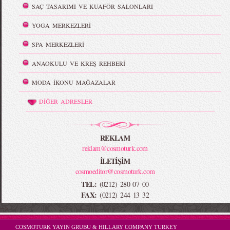
SAÇ TASARIMI VE KUAFÖR SALONLARI
YOGA MERKEZLERİ
SPA MERKEZLERİ
ANAOKULU VE KREŞ REHBERİ
MODA İKONU MAĞAZALAR
DİĞER ADRESLER
REKLAM
reklam@cosmoturk.com
İLETİŞİM
cosmoeditor@cosmoturk.com
TEL:
(0212) 280 07 00
FAX:
(0212) 244 13 32
-->
COSMOTURK YAYIN GRUBU & HILLARY COMPANY TURKEY