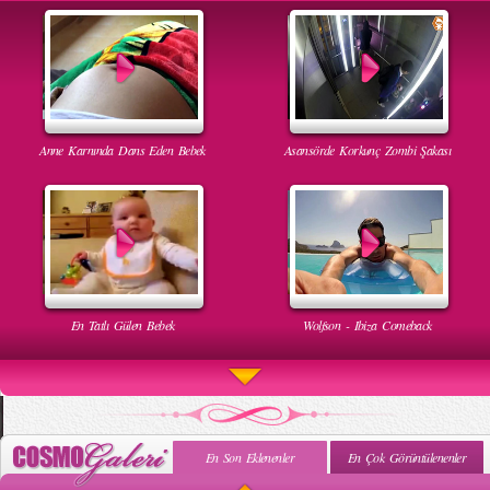
Anne Karnında Dans Eden Bebek
Asansörde Korkunç Zombi Şakası
En Tatlı Gülen Bebek
Wolfson - Ibiza Comeback
En Son Eklenenler
En Çok Görüntülenenler