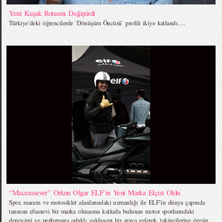
Yeni Kuşak Rotasını Değiştirdi
Türkiye`deki öğrencilerde `Dönüşüm Öncüsü` profili ikiye katlandı….
“Macerasever” Orkun Olgar ELF’in Yeni Marka Elçisi Oldu
Spor, macera ve motosiklet alanlarındaki uzmanlığı ile ELF’in dünya çapında
tanınan efsanevi bir marka olmasına katkıda bulunan motor sporlarındaki
deneyimi ve performans odaklı yaklaşımı bir araya gelerek, takipçilerine özgün