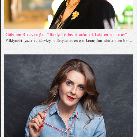
Gülseren Budayıcıoğlu; “Türkiye’de insanı anlamak hala en zor sınav”
Psikiyatrist, yazar ve televizyon dünyasının en çok konuşulan isimlerinden biri…