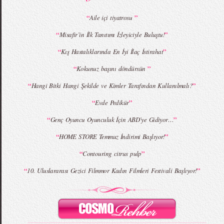
“
”
Aile içi tiyatrosu
“
”
Misafir’in İlk Tanıtımı İzleyiciyle Buluştu!
MBFWI - Giray Sepin 2015 Yaz Koleksiyonu
MBFWI - Burçe Bekrek 2015 Yaz Koleksiyonu
“
”
Kış Hastalıklarında En İyi İlaç İstirahat
“
”
Kokunuz başını döndürsün
“
”
Hangi Bitki Hangi Şekilde ve Kimler Tarafından Kullanılmalı?
“
”
Evde Pedikür
“
”
Genç Oyuncu Oyunculuk İçin ABD’ye Gidiyor…
“
”
HOME STORE Temmuz İndirimi Başlıyor!
“
”
Contouring citrus pulp
“
”
10. Uluslararası Gezici Filmmor Kadın Filmleri Festivali Başlıyor!