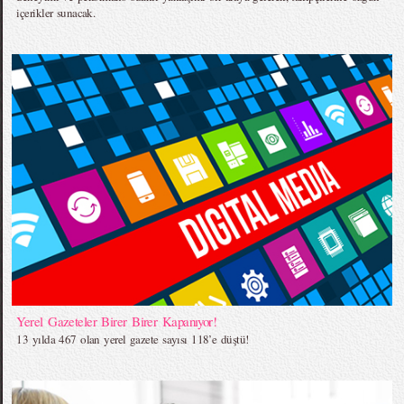
içerikler sunacak.
Yerel Gazeteler Birer Birer Kapanıyor!
13 yılda 467 olan yerel gazete sayısı 118’e düştü!