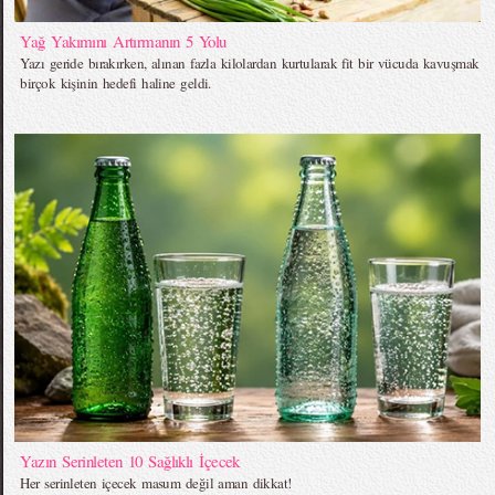
Yağ Yakımını Artırmanın 5 Yolu
Yazı geride bırakırken, alınan fazla kilolardan kurtularak fit bir vücuda kavuşmak
birçok kişinin hedefi haline geldi.
Yazın Serinleten 10 Sağlıklı İçecek
Her serinleten içecek masum değil aman dikkat!