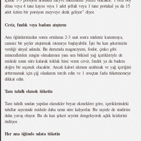
elma veya 4 tane kayısı veya 1 adet şeftali veya 1 tane portakal ya da 15
adet üzüm bir porsiyon meyveye denk geliyor” diyor.
Ceviz, fındık veya badem atıştırın
Ana öğünlerinizden sonra ortalama 2-3 saat sonra mideniz kazınmaya,
canınız bir şeyler atıştırmak istemeye başlayabilir. İşte bu kan şekerinizin
verdiği sinyal aslında. Bu durumda magnezyum, fosfor, çinko gibi
minerallerden zengin olmalarının yanı sıra bitkisel yağ içerikleriyle de
midede uzun süre kalarak tokluk hissi veren ceviz, fındık ya da badem
doğru bir seçenek olacaktır. Ancak kalori alımını azaltmak ve yağ içeriğini
arttırmamak için çiğ olanlarını tercih edin ve 1 avuçtan fazla tüketmemeye
dikkat edin.
Tam tahıllı ekmek tüketin
Tam tahıllı undan yapılan ekmekler beyaz ekmeklere göre, içeriklerindeki
tahıllar sayesinde midede daha uzun süre kalıyorlar. Bu sayede de sindirim
daha yavaş oluyor. Bu da kan şekeri seyrini dengeleyerek açlık krizlerini
önlüyor.
Her ana öğünde salata tüketin