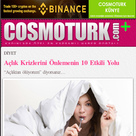
DİYET
Açlık Krizlerini Önlemenin 10 Etkili Yolu
“Açlıktan ölüyorum” diyorsanız…