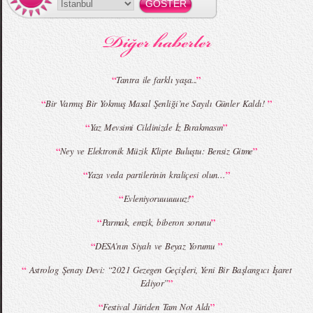
MBFWI - Gülçin Çengel 2015 Yaz
MBFWI - Zeynep Erdoğan 2015 Yaz
Koleksiyonu
Koleksiyonu
“
”
Tantra ile farklı yaşa...
“
”
Bir Varmış Bir Yokmuş Masal Şenliği’ne Sayılı Günler Kaldı!
MBFWI - Giray Sepin 2015 Yaz Koleksiyonu
MBFWI - Burçe Bekrek 2015 Yaz Koleksiyonu
“
”
Yaz Mevsimi Cildinizde İz Bırakmasın
“
”
Ney ve Elektronik Müzik Klipte Buluştu: Bensiz Gitme
“
”
Yaza veda partilerinin kraliçesi olun…
“
”
Evleniyoruuuuuuz!
“
”
Parmak, emzik, biberon sorunu
“
”
DESA’nın Siyah ve Beyaz Yorumu
“
Astrolog Şenay Devi: “2021 Gezegen Geçişleri, Yeni Bir Başlangıcı İşaret
”
Ediyor”
“
”
Festival Jüriden Tam Not Aldı