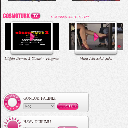
Koleksiyonu
Fethetti
TÜM VIDEO KATEGORİLERİ
Zara 2015 Yaz Lookbook
Çıplak Aşçı Olay Yarattı
Erkekleri Seksi Gösteren Yedi Hareket
Düğün Dernek - Entarisi Dım Dım Yar -
Talking Tom Versiyon
Düğün Dernek 2 Sünnet - Fragman
Masa Altı Seksi Şaka
Örgü Saç Modelleri
MBFWI - Hakan Akkaya 2015 Yaz
Koleksiyonu
GÜNLÜK FALINIZ
HAVA DURUMU