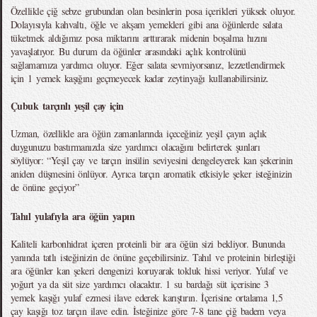
Özellikle çiğ sebze grubundan olan besinlerin posa içerikleri yüksek oluyor.
Dolayısıyla kahvaltı, öğle ve akşam yemekleri gibi ana öğünlerde salata
tüketmek aldığımız posa miktarını arttırarak midenin boşalma hızını
yavaşlatıyor. Bu durum da öğünler arasındaki açlık kontrolünü
sağlamamıza yardımcı oluyor. Eğer salata sevmiyorsanız, lezzetlendirmek
için 1 yemek kaşığını geçmeyecek kadar zeytinyağı kullanabilirsiniz.
Çubuk tarçınlı yeşil çay için
Uzman, özellikle ara öğün zamanlarında içeceğiniz yeşil çayın açlık
duygunuzu bastırmanızda size yardımcı olacağını belirterek şunları
söylüyor: “Yeşil çay ve tarçın insülin seviyesini dengeleyerek kan şekerinin
aniden düşmesini önlüyor. Ayrıca tarçın aromatik etkisiyle şeker isteğinizin
de önüne geçiyor”
Tahıl yulafıyla ara öğün yapın
Kaliteli karbonhidrat içeren proteinli bir ara öğün sizi bekliyor. Bununda
yanında tatlı isteğinizin de önüne geçebilirsiniz. Tahıl ve proteinin birleştiği
ara öğünler kan şekeri dengenizi koruyarak tokluk hissi veriyor. Yulaf ve
yoğurt ya da süt size yardımcı olacaktır. 1 su bardağı süt içerisine 3
yemek kaşığı yulaf ezmesi ilave ederek karıştırın. İçerisine ortalama 1,5
çay kaşığı toz tarçın ilave edin. İsteğinize göre 7-8 tane çiğ badem veya