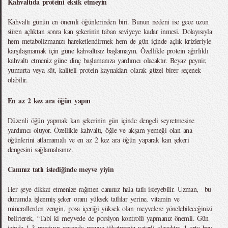
Kahvaltıda proteini eksik etmeyin
Kahvaltı günün en önemli öğünlerinden biri. Bunun nedeni ise gece uzun
süren açlıktan sonra kan şekerinin taban seviyeye kadar inmesi. Dolayısıyla
hem metabolizmanızı hareketlendirmek hem de gün içinde açlık krizleriyle
karşılaşmamak için güne kahvaltısız başlamayın. Özellikle protein ağırlıklı
kahvaltı etmeniz güne dinç başlamanıza yardımcı olacaktır. Beyaz peynir,
yumurta veya süt, kaliteli protein kaynakları olarak güzel birer seçenek
olabilir.
En az 2 kez ara öğün yapın
Düzenli öğün yapmak kan şekerinin gün içinde dengeli seyretmesine
yardımcı oluyor. Özellikle kahvaltı, öğle ve akşam yemeği olan ana
öğünlerini atlamamalı ve en az 2 kez ara öğün yaparak kan şekeri
dengesini sağlamalısınız.
Canınız tatlı istediğinde meyve yiyin
Her şeye dikkat etmenize rağmen canınız hala tatlı isteyebilir. Uzman, bu
durumda işlenmiş şeker oranı yüksek tatlılar yerine, vitamin ve
minerallerden zengin, posa içeriği yüksek olan meyvelere yönelebileceğinizi
belirterek, “Tabi ki meyvede de porsiyon kontrolü yapmanız önemli. Gün
içinde 1-3 porsiyon arasında meyve tüketmeniz yeterli olacaktır. 1 orta boy