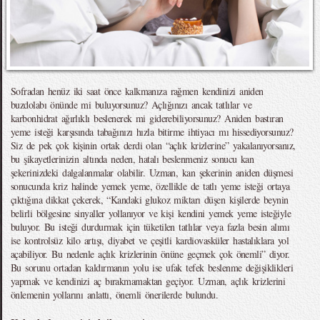
Sofradan henüz iki saat önce kalkmanıza rağmen kendinizi aniden
buzdolabı önünde mi buluyorsunuz? Açlığınızı ancak tatlılar ve
karbonhidrat ağırlıklı beslenerek mi giderebiliyorsunuz? Aniden bastıran
yeme isteği karşısında tabağınızı hızla bitirme ihtiyacı mı hissediyorsunuz?
Siz de pek çok kişinin ortak derdi olan “açlık krizlerine” yakalanıyorsanız,
bu şikayetlerinizin altında neden, hatalı beslenmeniz sonucu kan
şekerinizdeki dalgalanmalar olabilir. Uzman, kan şekerinin aniden düşmesi
sonucunda kriz halinde yemek yeme, özellikle de tatlı yeme isteği ortaya
çıktığına dikkat çekerek, “Kandaki glukoz miktarı düşen kişilerde beynin
belirli bölgesine sinyaller yollanıyor ve kişi kendini yemek yeme isteğiyle
buluyor. Bu isteği durdurmak için tüketilen tatlılar veya fazla besin alımı
ise kontrolsüz kilo artışı, diyabet ve çeşitli kardiovasküler hastalıklara yol
açabiliyor. Bu nedenle açlık krizlerinin önüne geçmek çok önemli” diyor.
Bu sorunu ortadan kaldırmanın yolu ise ufak tefek beslenme değişiklikleri
yapmak ve kendinizi aç bırakmamaktan geçiyor. Uzman, açlık krizlerini
önlemenin yollarını anlattı, önemli önerilerde bulundu.