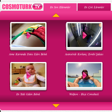
En Son Eklenenler
En Çok İzlenenler
Anne Karnında Dans Eden Bebek
Asansörde Korkunç Zombi Şakası
En Tatlı Gülen Bebek
Wolfson - Ibiza Comeback