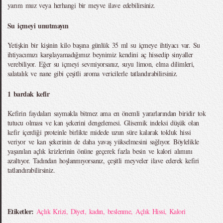
yarım muz veya herhangi bir meyve ilave edebilirsiniz.
Su içmeyi unutmayın
Yetişkin bir kişinin kilo başına günlük 35 ml su içmeye ihtiyacı var. Su
ihtiyacımızı karşılayamadığımız beynimiz kendini aç hissedip sinyaller
verebiliyor. Eğer su içmeyi sevmiyorsanız, suyu limon, elma dilimleri,
salatalık ve nane gibi çeşitli aroma vericilerle tatlandırabilirsiniz.
1 bardak kefir
Kefirin faydaları saymakla bitmez ama en önemli yararlarından biridir tok
tutucu olması ve kan şekerini dengelemesi. Glisemik indeksi düşük olan
kefir içerdiği proteinle birlikte midede uzun süre kalarak tokluk hissi
veriyor ve kan şekerinin de daha yavaş yükselmesini sağlıyor. Böylelikle
yaşanılan açlık krizlerinin önüne geçerek fazla besin ve kalori alımını
azaltıyor. Tadından hoşlanmıyorsanız, çeşitli meyveler ilave ederek kefiri
tatlandırabilirsiniz.
Etiketler:
Açlık Krizi
,
Diyet
,
kadın
,
beslenme
,
Açlık Hissi
,
Kalori