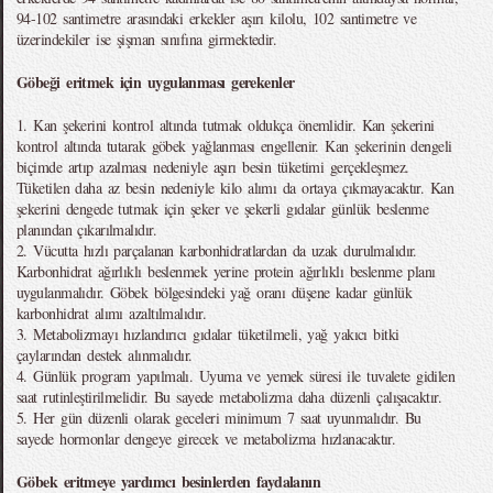
94-102 santimetre arasındaki erkekler aşırı kilolu, 102 santimetre ve
üzerindekiler ise şişman sınıfına girmektedir.
Göbeği eritmek için uygulanması gerekenler
1. Kan şekerini kontrol altında tutmak oldukça önemlidir. Kan şekerini
kontrol altında tutarak göbek yağlanması engellenir. Kan şekerinin dengeli
biçimde artıp azalması nedeniyle aşırı besin tüketimi gerçekleşmez.
Tüketilen daha az besin nedeniyle kilo alımı da ortaya çıkmayacaktır. Kan
şekerini dengede tutmak için şeker ve şekerli gıdalar günlük beslenme
planından çıkarılmalıdır.
2. Vücutta hızlı parçalanan karbonhidratlardan da uzak durulmalıdır.
Karbonhidrat ağırlıklı beslenmek yerine protein ağırlıklı beslenme planı
uygulanmalıdır. Göbek bölgesindeki yağ oranı düşene kadar günlük
karbonhidrat alımı azaltılmalıdır.
3. Metabolizmayı hızlandırıcı gıdalar tüketilmeli, yağ yakıcı bitki
çaylarından destek alınmalıdır.
4. Günlük program yapılmalı. Uyuma ve yemek süresi ile tuvalete gidilen
saat rutinleştirilmelidir. Bu sayede metabolizma daha düzenli çalışacaktır.
5. Her gün düzenli olarak geceleri minimum 7 saat uyunmalıdır. Bu
sayede hormonlar dengeye girecek ve metabolizma hızlanacaktır.
Göbek eritmeye yardımcı besinlerden faydalanın