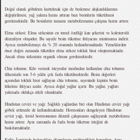
Doğal olarak göbekten kurtulmak için de beslenme alışkanlıklarının
değiştirilmesi, yağ yakma hızını artıran bazı besinlerin tüketilmesi
gerekmektedir. Bu besinlerin tamamı metabolizmanın çalışma hızını artırır.
Elma sirkesi: Elma sirkesinin en temel özelliği kan şekerini ve kolesterolü
düzenliyor oluşudur. Bu sayede besin tüketme ihtiyacını minimuma indirir.
Ayrıca metabolizmayı da % 20 oranında hızlandırmaktadır. Yemeklerden
önce doğru zamanda tüketilen elma sirkesi tokluk hissi oluşturmaktadır.
Ancak elma sirkesinin organik olması gerekmektedir.
Chia tohumu: Kilo vermek isteyenler tarafından kullanılan chia tohumu
ülkemizde son 5-6 yıldır çok fazla tüketilmektedir. Besin değerleri
açısından tokluk hissi sağlayan chia tohumu, sayesinde kişinin besin
tüketme ihtiyacı azalır. Ayrıca doğal yağlar içerir. Bu yağlar, yağları
yakmada oldukça etkili olmaktadır.
Hindistan cevizi ve yağı: Sağlıklı yağlardan biri olan Hindistan cevizi yağı
göbek eritmede de kullanılmaktadır. Hormonları dengeleyen Hindistan
cevizi yağı, tiroid hormonunun düzenli çalışmasını sağlayarak metabolizma
hızını artırır. Aynı zamanda da fazla besin tüketme isteğini de
baskılamaktadır.
Kefir: İçerisinde bağırsakları düzenleyen probiyotikleri barındırır. Aynı