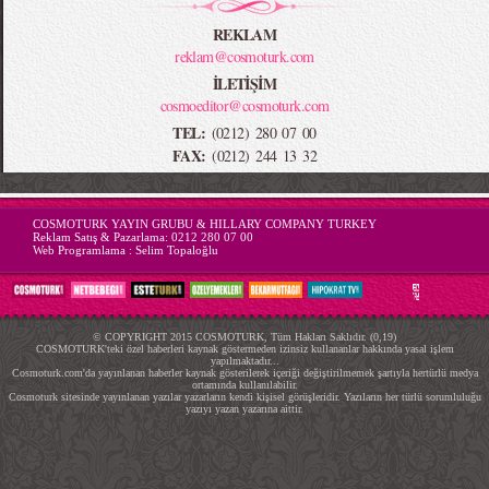
REKLAM
reklam@cosmoturk.com
İLETİŞİM
cosmoeditor@cosmoturk.com
TEL:
(0212) 280 07 00
FAX:
(0212) 244 13 32
-->
COSMOTURK YAYIN GRUBU & HILLARY COMPANY TURKEY
Reklam Satış & Pazarlama:
0212 280 07 00
Web Programlama :
Selim Topaloğlu
© COPYRIGHT 2015 COSMOTURK, Tüm Hakları Saklıdır. (0,19)
COSMOTURK'teki özel haberleri kaynak göstermeden izinsiz kullananlar hakkında yasal işlem
yapılmaktadır...
Cosmoturk.com'da yayınlanan haberler kaynak gösterilerek içeriği değiştirilmemek şartıyla hertürlü medya
ortamında kullanılabilir.
Cosmoturk sitesinde yayınlanan yazılar yazarların kendi kişisel görüşleridir. Yazıların her türlü sorumluluğu
yazıyı yazan yazarına aittir.