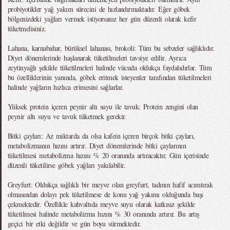
probiyotikler yağ yakım sürecini de hızlandırmaktadır. Eğer göbek
bölgenizdeki yağları vermek istiyorsanız her gün düzenli olarak kefir
tüketmelisiniz.
Lahana, karnabahar, bürüksel lahanası, brokoli: Tüm bu sebzeler sağlıklıdır.
Diyet dönemlerinde haşlanarak tüketilmeleri tavsiye edilir. Ayrıca
zeytinyağlı şekilde tüketilmeleri halinde vücuda oldukça faydalıdırlar. Tüm
bu özelliklerinin yanında, göbek eritmek isteyenler tarafından tüketilmeleri
halinde yağların hızlıca erimesini sağlarlar.
Yüksek protein içeren peynir altı suyu ile tavuk: Protein zengini olan
peynir altı suyu ve tavuk tüketmek gerekir.
Bitki çayları: Az miktarda da olsa kafein içeren birçok bitki çayları,
metabolizmanın hızını artırır. Diyet dönemlerinde bitki çaylarının
tüketilmesi metabolizma hızını % 20 oranında artıracaktır. Gün içerisinde
düzenli tüketilirse göbek yağları yakılabilir.
Greyfurt: Oldukça sağlıklı bir meyve olan greyfurt, tadının hafif acımtırak
olmasından dolayı pek tüketilmese de konu yağ yakımı olduğunda başı
çekmektedir. Özellikle kahvaltıda meyve suyu olarak katkısız şekilde
tüketilmesi halinde metabolizma hızını % 30 oranında artırır. Bu artış
geçici bir etki değildir ve gün boyu sürmektedir.