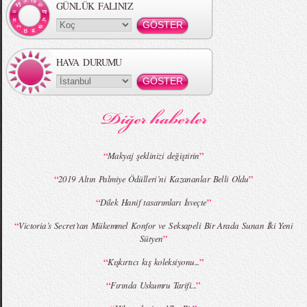
GÜNLÜK FALINIZ
HAVA DURUMU
MBFWI - Gülçin Çengel 2015 Yaz
MBFWI - Zeynep Erdoğan 2015 Yaz
Koleksiyonu
Koleksiyonu
“
”
Makyaj şeklinizi değiştirin
“
”
2019 Altın Palmiye Ödülleri’ni Kazananlar Belli Oldu
MBFWI - Giray Sepin 2015 Yaz Koleksiyonu
MBFWI - Burçe Bekrek 2015 Yaz Koleksiyonu
“
”
Dilek Hanif tasarımları İsveçte
“
Victoria’s Secret’tan Mükemmel Konfor ve Seksapeli Bir Arada Sunan İki Yeni
”
Sütyen
“
”
Kışkırtıcı kış koleksiyonu...
“
”
Fırında Uskumru Tarifi...