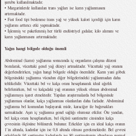
şurubu kullanılmaktadır.
• Margarinlerde kullanılan trans yağları ise karın yağlanmasını
artırmaktadır.
• Fast food tipi beslenme trans yağ ve yüksek kalori içerdiği için karın
yağlarını arttırıcı etki yapmaktadır.
• İşlenmiş ve paketlenmiş her türlü endüstriyel gıdalar, kilo alımını ve
karın yağlanmasını artırmaktadır.
Yağın hangi bölgede olduğu önemli
Abdominal (karın) yağlanma sonucunda iç organların çalışma düzeni
bozularak, vücuttaki genel yağ düzeyi artmaktadır. Vücuttaki yağ oranını
değerlendirirken, yağın hangi bölgede olduğu önemlidir. Karın yani göbek
bölgesindeki yağlanma vücudun diğer bölgelerindeki yağlanmadan daha
tehlikelidir. Vücuttaki bel ve kalça oranı hesaplanarak ideal ağırlık
belirlenirken, bel ve kalçadaki yağ oranının yüksek olması abdominal
yağlanmaya işaret etmektedir. Yapılan araştırmalarda bel bölgesinde
yağlanması olanlar, kalça yağlanması olanlardan daha fazladır. Abdominal
yağlanma bel kısmından başlayarak mide, karaciğer ile bağırsakları
sarmaktadır. Aşırı iç yağlanma genel sağlığı olumsuz etkiler. Öte yandan,
bel kalça oranı hesaplanırken, bel ölçüsü santimetre cinsinden kalça
çevresinin ölçüsüne bölünerek bulunur. Erkekler için en ideal kalça oranın
1’in altında, kadınlar için ise 0,8 altında olması gerekmektedir. Bel çevresi
erkeklerde 94 santimetre kadınlarda ise 80 santimetrenin altındaysa normal,