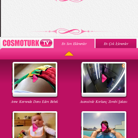
En Son Eklenenler
En Çok İzlenenler
Anne Karnında Dans Eden Bebek
Asansörde Korkunç Zombi Şakası