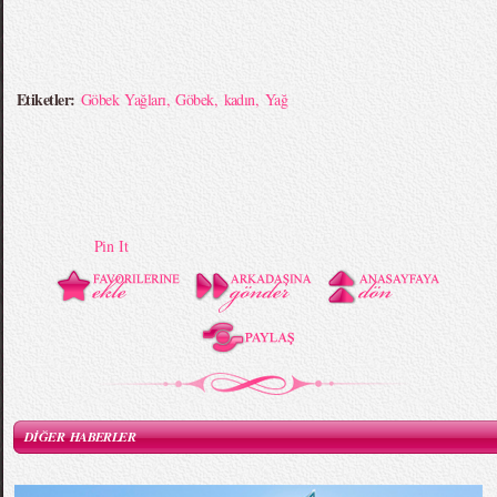
Etiketler:
Göbek Yağları
,
Göbek
,
kadın
,
Yağ
Pin It
DİĞER HABERLER