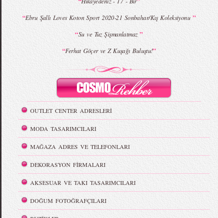
“
”
Hikayedeniz - 17 - Bir
“
”
Ebru Şallı Loves Koton Sport 2020-21 Sonbahar/Kış Koleksiyonu
“
”
Su ve Tuz Şişmanlatmaz
“
”
Ferhat Göçer ve Z Kuşağı Buluştu!
OUTLET CENTER ADRESLERİ
MODA TASARIMCILARI
MAĞAZA ADRES VE TELEFONLARI
DEKORASYON FİRMALARI
AKSESUAR VE TAKI TASARIMCILARI
DOĞUM FOTOĞRAFÇILARI