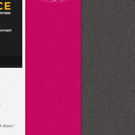
”
 Defteri”