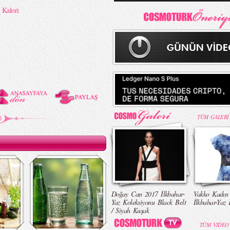
,
Kalori
TÜM GALERİ
Doğay Can 2017 İlkbahar-
Vakko Kadın
Yaz Koleksiyonu Black Belt
İlkbahar-Yaz 
/ Siyah Kuşak
TÜM VIDEO