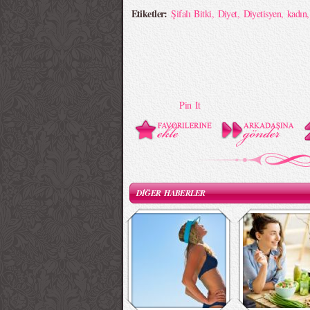
Etiketler:
Şifalı Bitki
,
Diyet
,
Diyetisyen
,
kadın
Pin It
DİĞER HABERLER