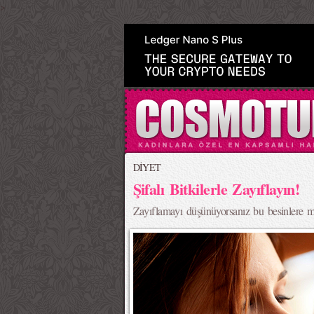
>
DİYET
Şifalı Bitkilerle Zayıflayın!
Zayıflamayı düşünüyorsanız bu besinlere 