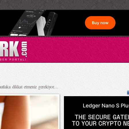
mutlaka dikkat etmeniz gerekiyor…