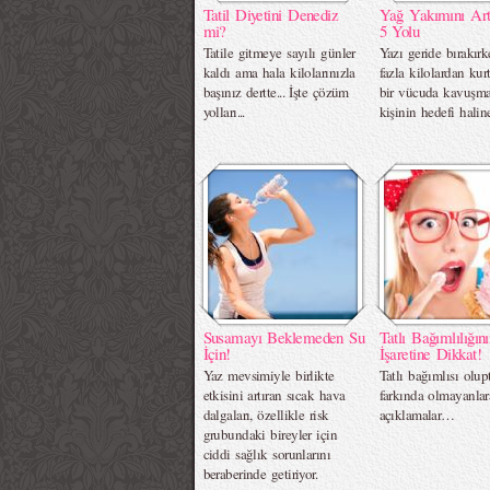
Tatil Diyetini Denediz
Yağ Yakımını Art
mi?
5 Yolu
Tatile gitmeye sayılı günler
Yazı geride bırakırk
kaldı ama hala kilolarınızla
fazla kilolardan kurt
başınız dertte... İşte çözüm
bir vücuda kavuşma
yolları...
kişinin hedefi halin
Susamayı Beklemeden Su
Tatlı Bağımlılığın
İçin!
İşaretine Dikkat!
Yaz mevsimiyle birlikte
Tatlı bağımlısı olup
etkisini artıran sıcak hava
farkında olmayanla
dalgaları, özellikle risk
açıklamalar…
grubundaki bireyler için
ciddi sağlık sorunlarını
beraberinde getiriyor.