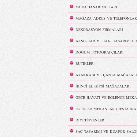
MODA TASARIMCILARI
MAĞAZA ADRES VE TELEFONLAR
DEKORASYON FİRMALARI
lya Film
Color Party | Sziget 2016
AKSESUAR VE TAKI TASARIMCIL
DOĞUM FOTOĞRAFÇILARI
BUTİKLER
AYAKKABI VE ÇANTA MAĞAZALA
İKİNCİ EL GİYSİ MAĞAZALARI
MBFWI - Cihan Nacar
Beachwear İlkbahar/ Yaz 2016
GECE HAYATI VE EĞLENCE MEKA
POPÜLER MEKANLAR (RESTAURA
DİYETİSYENLER
SAÇ TASARIMI VE KUAFÖR SALO