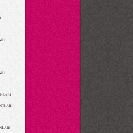
I
ARI
RI
NLARI
NTLAR)
NLARI