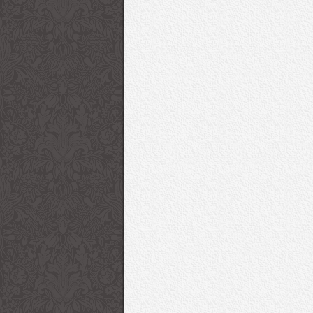
Giorgio Armani 2017
53. Uluslararası Anta
İlkbahar/Yaz Kadın
Festivali Kırmızı Halı
Koleksiyonu “Charmani”
Ceza | Sziget 2016
Sziget Festivali 1. Gün