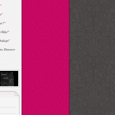
”
”
i
”
ar?
”
 Oldu!
”
Anlaştı
ine Deneuve