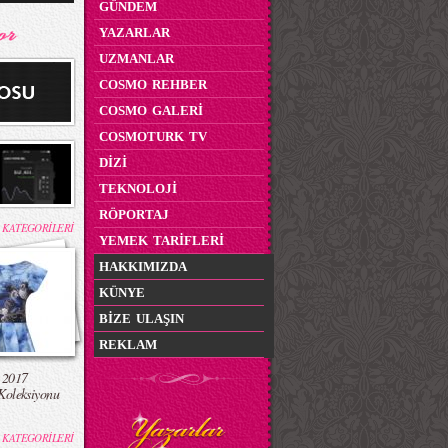
GÜNDEM
YAZARLAR
UZMANLAR
COSMO REHBER
COSMO GALERİ
COSMOTURK TV
DİZİ
TEKNOLOJİ
RÖPORTAJ
 KATEGORİLERİ
YEMEK TARİFLERİ
HAKKIMIZDA
KÜNYE
BİZE ULAŞIN
REKLAM
 2017
Koleksiyonu
 KATEGORİLERİ