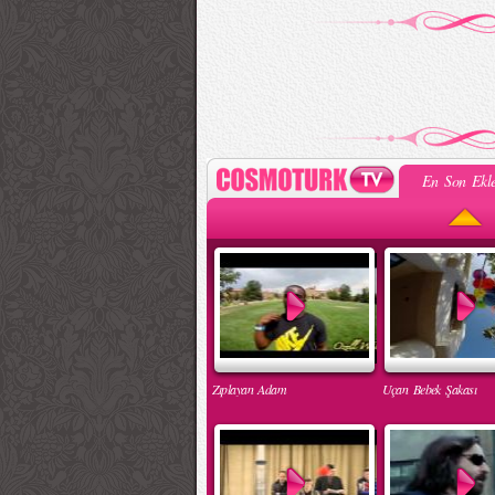
En Son Ekle
Zıplayan Adam
Uçan Bebek Şakası