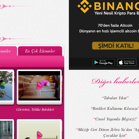
nenler
En Çok İzlenenler
“
”
Tabuları Yıkın
“
Renkleri Kullanma Kılavuzu
Görevimiz Tehlike Bebekleri
“
”
Cinsel Yaşamda Bilgisiziz
“
Müziğe Geri Dönen Zehra Su`dan “Aşk
”
Çocuklar İçin