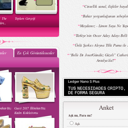
“
Cinsellik sanal, ilişkiler hayal
“
Bahar yorgunluğunun sebepler
( The
Toplum Gerçeği
en...
“
Maydanoz - Limon Suyu Ne Yap
“
Türkiye’nin Oscar Aday Adayı Belli
“
Ünlü Şarkıcı Aleyna Tilki Puma ile 
nler
En Çok Görüntülenenler
“
“Belle De Jour/Gündüz Güzeli” Cather
”
Antalya’da!!
Mehtap Elaidi - MBFWI Yaz
2015 Defilesi
Anket
bahar-Yaz
Gucci 2017 İlkbahar/Yaz
 Yaz
Burçe Bekrek - MBFWI Yaz
Kadın Koleksiyonu
2015 Defilesi
Aşk mı, Para mı?
Aşk