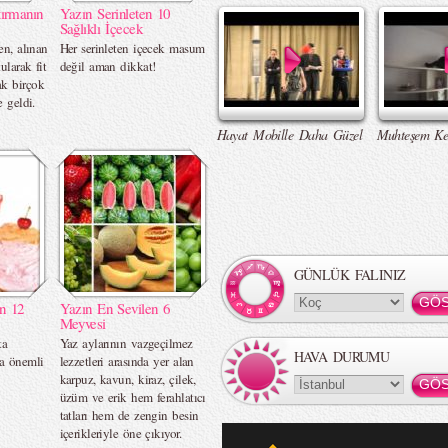
ırmanın
Yazın Serinleten 10
Sağlıklı İçecek
en, alınan
Her serinleten içecek masum
ularak fit
değil aman dikkat!
k birçok
e geldi.
Hayat Mobille Daha Güzel
Muhteşem Ke
GÜNLÜK FALINIZ
ın 12
Yazın En Sevilen 6
Meyvesi
ta
Yaz aylarının vazgeçilmez
HAVA DURUMU
ra önemli
lezzetleri arasında yer alan
karpuz, kavun, kiraz, çilek,
üzüm ve erik hem ferahlatıcı
tatları hem de zengin besin
içerikleriyle öne çıkıyor.