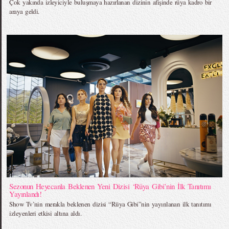
Çok yakında izleyiciyle buluşmaya hazırlanan dizinin afişinde rüya kadro bir
araya geldi.
Sezonun Heyecanla Beklenen Yeni Dizisi ‘Rüya Gibi’nin İlk Tanıtımı
Yayınlandı!
Show Tv’nin merakla beklenen dizisi “Rüya Gibi”nin yayınlanan ilk tanıtımı
izleyenleri etkisi altına aldı.