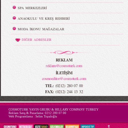
SPA MERKEZLERİ
ANAOKULU VE KREŞ REHBERİ
MODA İKONU MAĞAZALAR
DİĞER ADRESLER
REKLAM
reklam@cosmoturk.com
İLETİŞİM
cosmoeditor@cosmoturk.com
TEL:
(0212) 280 07 00
FAX:
(0212) 244 13 32
-->
COSMOTURK YAYIN GRUBU & HILLARY COMPANY TURKEY
Reklam Satış & Pazarlama:
0212 280 07 00
Web Programlama :
Selim Topaloğlu