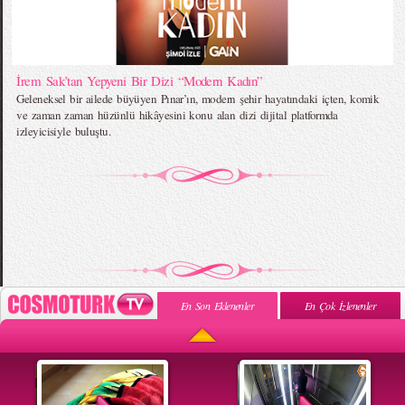
İrem Sak’tan Yepyeni Bir Dizi “Modern Kadın”
Geleneksel bir ailede büyüyen Pınar’ın, modern şehir hayatındaki içten, komik
ve zaman zaman hüzünlü hikâyesini konu alan dizi dijital platformda
izleyicisiyle buluştu.
En Son Eklenenler
En Çok İzlenenler