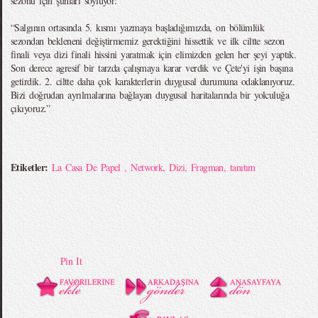
sezonu için şunları söylüyor:
“Salgının ortasında 5. kısmı yazmaya başladığımızda, on bölümlük
sezondan bekleneni değiştirmemiz gerektiğini hissettik ve ilk ciltte sezon
finali veya dizi finali hissini yaratmak için elimizden gelen her şeyi yaptık.
Son derece agresif bir tarzda çalışmaya karar verdik ve Çete'yi işin başına
getirdik. 2. ciltte daha çok karakterlerin duygusal durumuna odaklanıyoruz.
Bizi doğrudan ayrılmalarına bağlayan duygusal haritalarında bir yolculuğa
çıkıyoruz.”
Etiketler:
La Casa De Papel
,
Network
,
Dizi
,
Fragman
,
tanıtım
Pin It