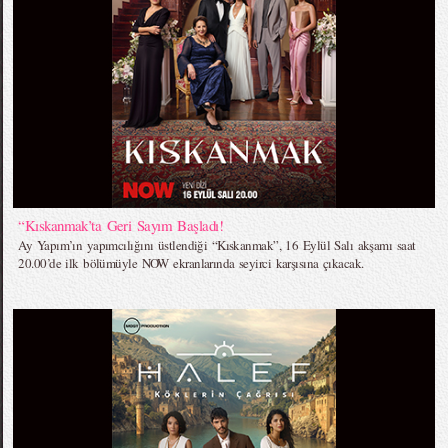
“Kıskanmak’ta Geri Sayım Başladı!
Ay Yapım’ın yapımcılığını üstlendiği “Kıskanmak”, 16 Eylül Salı akşamı saat
20.00’de ilk bölümüyle NOW ekranlarında seyirci karşısına çıkacak.