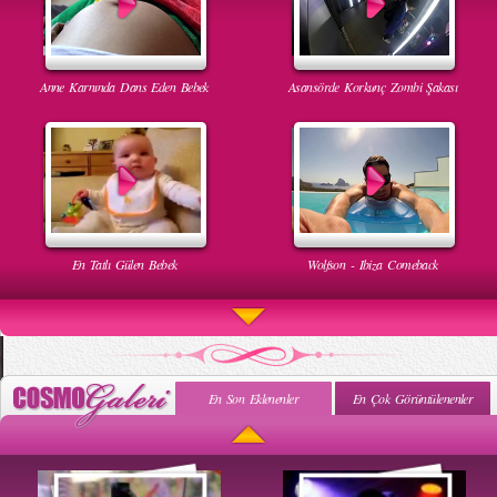
Anne Karnında Dans Eden Bebek
Asansörde Korkunç Zombi Şakası
En Tatlı Gülen Bebek
Wolfson - Ibiza Comeback
En Son Eklenenler
En Çok Görüntülenenler
Uyuyan Bebeğe Gangnam Dinletilirse Ne Olur
Uykusun Da Gülen Bebek