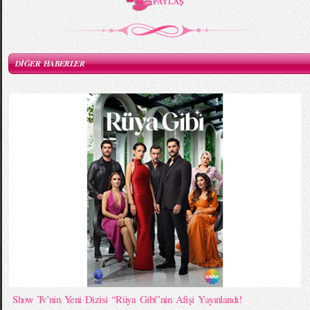
DİĞER HABERLER
Show Tv’nin Yeni Dizisi “Rüya Gibi”nin Afişi Yayınlandı!