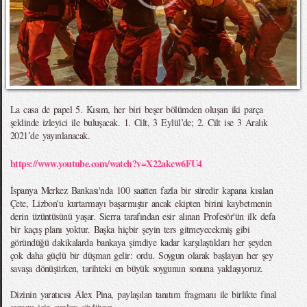
La casa de papel 5. Kısım, her biri beşer bölümden oluşan iki parça
şeklinde izleyici ile buluşacak. 1. Cilt, 3 Eylül’de; 2. Cilt ise 3 Aralık
2021’de yayınlanacak.
https://www.youtube.com/watch?v=X22akcw6FU4
İspanya Merkez Bankası'nda 100 saatten fazla bir süredir kapana kısılan
Çete, Lizbon'u kurtarmayı başarmıştır ancak ekipten birini kaybetmenin
derin üzüntüsünü yaşar. Sierra tarafından esir alınan Profesör'ün ilk defa
bir kaçış planı yoktur. Başka hiçbir şeyin ters gitmeyecekmiş gibi
göründüğü dakikalarda bankaya şimdiye kadar karşılaştıkları her şeyden
çok daha güçlü bir düşman gelir: ordu. Soygun olarak başlayan her şey
savaşa dönüşürken, tarihteki en büyük soygunun sonuna yaklaşıyoruz.
Dizinin yaratıcısı Álex Pina, paylaşılan tanıtım fragmanı ile birlikte final