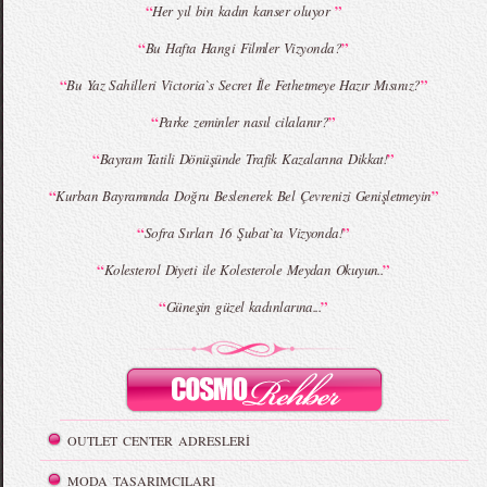
“
”
Her yıl bin kadın kanser oluyor
MBFWI - Giray Sepin 2015 Yaz Koleksiyonu
MBFWI - Burçe Bekrek 2015 Yaz Koleksiyonu
“
”
Bu Hafta Hangi Filmler Vizyonda?
“
”
Bu Yaz Sahilleri Victoria`s Secret İle Fethetmeye Hazır Mısınız?
“
”
Parke zeminler nasıl cilalanır?
“
”
Bayram Tatili Dönüşünde Trafik Kazalarına Dikkat!
“
”
Kurban Bayramında Doğru Beslenerek Bel Çevrenizi Genişletmeyin
“
”
Sofra Sırları 16 Şubat`ta Vizyonda!
“
”
Kolesterol Diyeti ile Kolesterole Meydan Okuyun..
“
”
Güneşin güzel kadınlarına...
OUTLET CENTER ADRESLERİ
MODA TASARIMCILARI