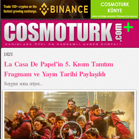
DİZİ
La Casa De Papel’in 5. Kısım Tanıtım
Fragmanı ve Yayın Tarihi Paylaşıldı
Soygun sona eriyor...