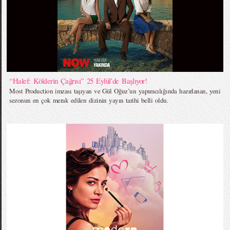
“Halef: Köklerin Çağrısı” 25 Eylül’de Başlıyor!
Most Production imzası taşıyan ve Gül Oğuz’un yapımcılığında hazırlanan, yeni
sezonun en çok merak edilen dizinin yayın tarihi belli oldu.