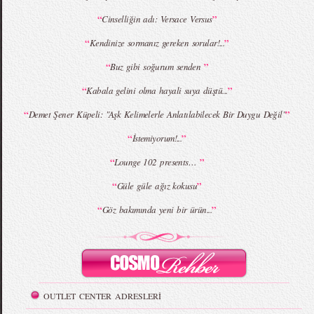
“
”
Cinselliğin adı: Versace Versus
MBFWI - Giray Sepin 2015 Yaz Koleksiyonu
MBFWI - Burçe Bekrek 2015 Yaz Koleksiyonu
“
”
Kendinize sormanız gereken sorular!...
“
”
Buz gibi soğurum senden
“
”
Kabala gelini olma hayali suya düştü...
“
”
Demet Şener Küpeli: "Aşk Kelimelerle Anlatılabilecek Bir Duygu Değil"
“
”
İstemiyorum!...
“
”
Lounge 102 presents…
“
”
Güle güle ağız kokusu
“
”
Göz bakımında yeni bir ürün...
OUTLET CENTER ADRESLERİ