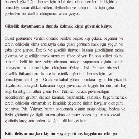
bedensel güzelliğin, herkes için belki de tarih dönemlerinin hiçbirinde
olmadığı kadar dikkat edilen, ilgilenilen ve sahip olmak için çaba
gösterilen bir özellik olduğunun altını çiziyor.
Güzellik dayatmasının dışında kalmak kişiyi güvensiz kılıyor
Güzel görünüme verilen önemle birlikte birçok kişi çekici, beğenilir ve
tercih edilebilir olma arzusuyla daha güzel görünebilmek için yoğun ve
çaba içine giriyor. Estetik ve güzellik ihtiyacı, kişinin güzelliğinin tadını
çıkarma ve güzelliğe teşvik arzusunu ifade ediyor. En son stilleri takip
etmenin, belli bir tarza sahip olmanın, makyaj yapmanın kişinin estetik
anlayışını ifade etme biçimi olduğunu söyleyen Psk. Yılmaz, bireysel
güzellik ihtiyaçlarını ifade eden estetik değerlerin herkes için aynı
olmadığını hatırlatıyor. Ortak ve kabul gören normlara uygun bir güzellik
dayatmasının dışında kalmanın kişiyi güvensiz ve kaygılı bir durumla baş
başa bıraktığının altını çizen Psk. Yılmaz, burada güvensizliğin
nedenlerinin grubun dışında kalmak, başarısızlık, yalnızlık, beğenilmemek,
tercih edilebilir olmamak ve kendilik değerine ilişkin kaygılar olduğunu
belirtiyor. Psk. Yılmaz, bunun sonucunda kişinin sahip olduğu bedeni ve
fiziki görünüşüyle ilgili ortaya çıkan olumsuz beden algılarının sosyal
görünüş kaygısına neden olduğuna dikkat çekiyor.
Kitle iletişim araçları kişinin sosyal görünüş kaygılarını etkiliyor