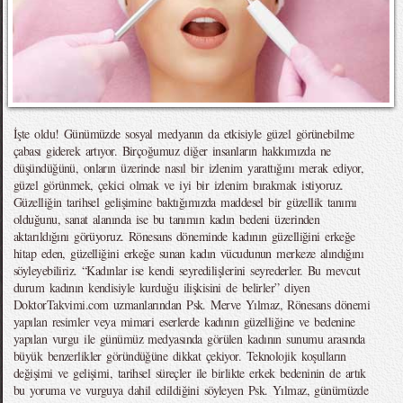
İşte oldu! Günümüzde sosyal medyanın da etkisiyle güzel görünebilme
çabası giderek artıyor. Birçoğumuz diğer insanların hakkımızda ne
düşündüğünü, onların üzerinde nasıl bir izlenim yarattığını merak ediyor,
güzel görünmek, çekici olmak ve iyi bir izlenim bırakmak istiyoruz.
Güzelliğin tarihsel gelişimine baktığımızda maddesel bir güzellik tanımı
olduğunu, sanat alanında ise bu tanımın kadın bedeni üzerinden
aktarıldığını görüyoruz. Rönesans döneminde kadının güzelliğini erkeğe
hitap eden, güzelliğini erkeğe sunan kadın vücudunun merkeze alındığını
söyleyebiliriz. “Kadınlar ise kendi seyredilişlerini seyrederler. Bu mevcut
durum kadının kendisiyle kurduğu ilişkisini de belirler” diyen
DoktorTakvimi.com uzmanlarından Psk. Merve Yılmaz, Rönesans dönemi
yapılan resimler veya mimari eserlerde kadının güzelliğine ve bedenine
yapılan vurgu ile günümüz medyasında görülen kadının sunumu arasında
büyük benzerlikler göründüğüne dikkat çekiyor. Teknolojik koşulların
değişimi ve gelişimi, tarihsel süreçler ile birlikte erkek bedeninin de artık
bu yoruma ve vurguya dahil edildiğini söyleyen Psk. Yılmaz, günümüzde