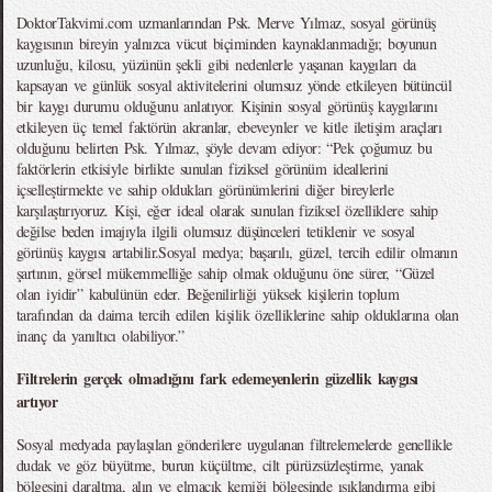
DoktorTakvimi.com uzmanlarından Psk. Merve Yılmaz, sosyal görünüş
kaygısının bireyin yalnızca vücut biçiminden kaynaklanmadığı; boyunun
uzunluğu, kilosu, yüzünün şekli gibi nedenlerle yaşanan kaygıları da
kapsayan ve günlük sosyal aktivitelerini olumsuz yönde etkileyen bütüncül
bir kaygı durumu olduğunu anlatıyor. Kişinin sosyal görünüş kaygılarını
etkileyen üç temel faktörün akranlar, ebeveynler ve kitle iletişim araçları
olduğunu belirten Psk. Yılmaz, şöyle devam ediyor: “Pek çoğumuz bu
faktörlerin etkisiyle birlikte sunulan fiziksel görünüm ideallerini
içselleştirmekte ve sahip oldukları görünümlerini diğer bireylerle
karşılaştırıyoruz. Kişi, eğer ideal olarak sunulan fiziksel özelliklere sahip
değilse beden imajıyla ilgili olumsuz düşünceleri tetiklenir ve sosyal
görünüş kaygısı artabilir.Sosyal medya; başarılı, güzel, tercih edilir olmanın
şartının, görsel mükemmelliğe sahip olmak olduğunu öne sürer, “Güzel
olan iyidir” kabulünün eder. Beğenilirliği yüksek kişilerin toplum
tarafından da daima tercih edilen kişilik özelliklerine sahip olduklarına olan
inanç da yanıltıcı olabiliyor.”
Filtrelerin gerçek olmadığını fark edemeyenlerin güzellik kaygısı
artıyor
Sosyal medyada paylaşılan gönderilere uygulanan filtrelemelerde genellikle
dudak ve göz büyütme, burun küçültme, cilt pürüzsüzleştirme, yanak
bölgesini daraltma, alın ve elmacık kemiği bölgesinde ışıklandırma gibi