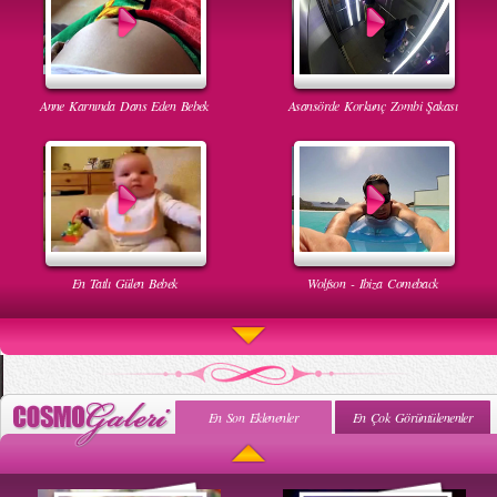
Anne Karnında Dans Eden Bebek
Asansörde Korkunç Zombi Şakası
En Tatlı Gülen Bebek
Wolfson - Ibiza Comeback
En Son Eklenenler
En Çok Görüntülenenler
Uyuyan Bebeğe Gangnam Dinletilirse Ne Olur
Uykusun Da Gülen Bebek