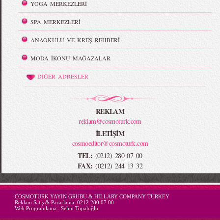
YOGA MERKEZLERİ
SPA MERKEZLERİ
ANAOKULU VE KREŞ REHBERİ
MODA İKONU MAĞAZALAR
DİĞER ADRESLER
REKLAM
reklam@cosmoturk.com
İLETİŞİM
cosmoeditor@cosmoturk.com
TEL:
(0212) 280 07 00
FAX:
(0212) 244 13 32
-->
COSMOTURK YAYIN GRUBU & HILLARY COMPANY TURKEY
Reklam Satış & Pazarlama:
0212 280 07 00
Web Programlama :
Selim Topaloğlu