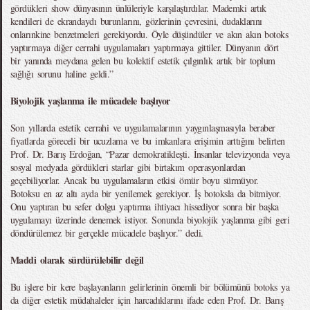
gördükleri show dünyasının ünlüleriyle karşılaştırdılar. Mademki artık
kendileri de ekrandaydı burunlarını, gözlerinin çevresini, dudaklarını
onlarınkine benzetmeleri gerekiyordu. Öyle düşündüler ve akın akın botoks
yaptırmaya diğer cerrahi uygulamaları yaptırmaya gittiler. Dünyanın dört
bir yanında meydana gelen bu kolektif estetik çılgınlık artık bir toplum
sağlığı sorunu haline geldi.”
Biyolojik yaşlanma ile mücadele başlıyor
Son yıllarda estetik cerrahi ve uygulamalarının yaygınlaşmasıyla beraber
fiyatlarda göreceli bir ucuzlama ve bu imkanlara erişimin arttığını belirten
Prof. Dr. Barış Erdoğan, “Pazar demokratikleşti. İnsanlar televizyonda veya
sosyal medyada gördükleri starlar gibi birtakım operasyonlardan
geçebiliyorlar. Ancak bu uygulamaların etkisi ömür boyu sürmüyor.
Botoksu en az altı ayda bir yenilemek gerekiyor. İş botoksla da bitmiyor.
Onu yaptıran bu sefer dolgu yaptırma ihtiyacı hissediyor sonra bir başka
uygulamayı üzerinde denemek istiyor. Sonunda biyolojik yaşlanma gibi geri
döndürülemez bir gerçekle mücadele başlıyor.” dedi.
Maddi olarak sürdürülebilir değil
Bu işlere bir kere başlayanların gelirlerinin önemli bir bölümünü botoks ya
da diğer estetik müdahaleler için harcadıklarını ifade eden Prof. Dr. Barış