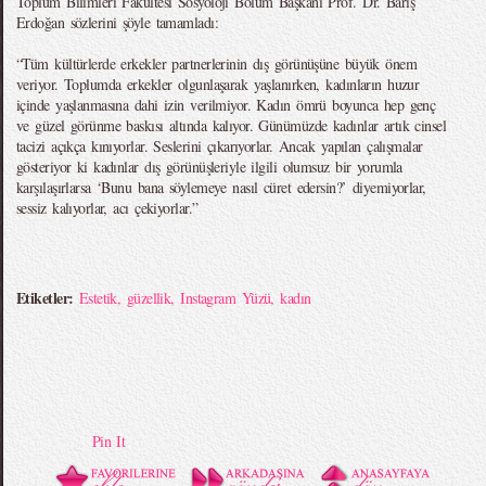
Toplum Bilimleri Fakültesi Sosyoloji Bölüm Başkanı Prof. Dr. Barış
Erdoğan sözlerini şöyle tamamladı:
“Tüm kültürlerde erkekler partnerlerinin dış görünüşüne büyük önem
veriyor. Toplumda erkekler olgunlaşarak yaşlanırken, kadınların huzur
içinde yaşlanmasına dahi izin verilmiyor. Kadın ömrü boyunca hep genç
ve güzel görünme baskısı altında kalıyor. Günümüzde kadınlar artık cinsel
tacizi açıkça kınıyorlar. Seslerini çıkarıyorlar. Ancak yapılan çalışmalar
gösteriyor ki kadınlar dış görünüşleriyle ilgili olumsuz bir yorumla
karşılaşırlarsa ‘Bunu bana söylemeye nasıl cüret edersin?’ diyemiyorlar,
sessiz kalıyorlar, acı çekiyorlar.”
Etiketler:
Estetik
,
güzellik
,
Instagram Yüzü
,
kadın
Pin It