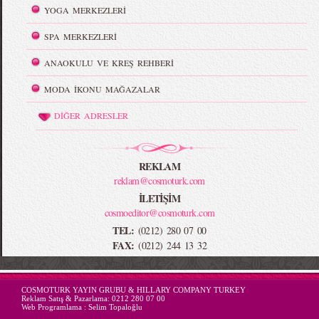
YOGA MERKEZLERİ
SPA MERKEZLERİ
ANAOKULU VE KREŞ REHBERİ
MODA İKONU MAĞAZALAR
DİĞER ADRESLER
REKLAM
reklam@cosmoturk.com
İLETİŞİM
cosmoeditor@cosmoturk.com
TEL:
(0212) 280 07 00
FAX:
(0212) 244 13 32
-->
COSMOTURK YAYIN GRUBU & HILLARY COMPANY TURKEY
Reklam Satış & Pazarlama:
0212 280 07 00
Web Programlama :
Selim Topaloğlu