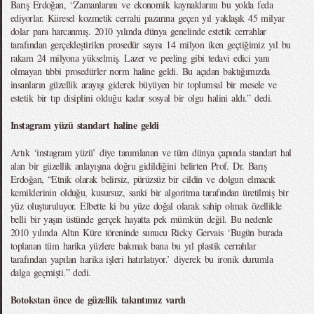
Barış Erdoğan, “Zamanlarını ve ekonomik kaynaklarını bu yolda feda
ediyorlar. Küresel kozmetik cerrahi pazarına geçen yıl yaklaşık 45 milyar
dolar para harcanmış. 2010 yılında dünya genelinde estetik cerrahlar
tarafından gerçekleştirilen prosedür sayısı 14 milyon iken geçtiğimiz yıl bu
rakam 24 milyona yükselmiş. Lazer ve peeling gibi tedavi edici yanı
olmayan tıbbi prosedürler norm haline geldi. Bu açıdan baktığımızda
insanların güzellik arayışı giderek büyüyen bir toplumsal bir mesele ve
estetik bir tıp disiplini olduğu kadar sosyal bir olgu halini aldı.” dedi.
Instagram yüzü standart haline geldi
Artık ‘instagram yüzü’ diye tanımlanan ve tüm dünya çapında standart hal
alan bir güzellik anlayışına doğru gidildiğini belirten Prof. Dr. Barış
Erdoğan, “Etnik olarak belirsiz, pürüzsüz bir cildin ve dolgun elmacık
kemiklerinin olduğu, kusursuz, sanki bir algoritma tarafından üretilmiş bir
yüz oluşturuluyor. Elbette ki bu yüze doğal olarak sahip olmak özellikle
belli bir yaşın üstünde gerçek hayatta pek mümkün değil. Bu nedenle
2010 yılında Altın Küre töreninde sunucu Ricky Gervais ‘Bugün burada
toplanan tüm harika yüzlere bakmak bana bu yıl plastik cerrahlar
tarafından yapılan harika işleri hatırlatıyor.’ diyerek bu ironik durumla
dalga geçmişti.” dedi.
Botokstan önce de güzellik takıntımız vardı