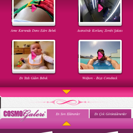
Anne Karnında Dans Eden Bebek
Asansörde Korkunç Zombi Şakası
En Tatlı Gülen Bebek
Wolfson - Ibiza Comeback
En Son Eklenenler
En Çok Görüntülenenler
Uyuyan Bebeğe Gangnam Dinletilirse Ne Olur
Uykusun Da Gülen Bebek