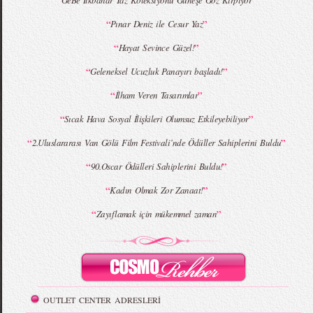
GeBe İlkbahar Yaz Koleksiyonu Güneşe Göz Kırpıyor
“
”
Pınar Deniz ile Cesur Yaz
MBFWI - Giray Sepin 2015 Yaz Koleksiyonu
MBFWI - Burçe Bekrek 2015 Yaz Koleksiyonu
“
”
Hayat Sevince Güzel!
“
”
Geleneksel Ucuzluk Panayırı başladı!
“
”
İlham Veren Tasarımlar
“
”
Sıcak Hava Sosyal İlişkileri Olumsuz Etkileyebiliyor
“
”
2.Uluslararası Van Gölü Film Festivali’nde Ödüller Sahiplerini Buldu
“
”
90.Oscar Ödülleri Sahiplerini Buldu!
“
”
Kadın Olmak Zor Zanaat!
“
”
Zayıflamak için mükemmel zaman
OUTLET CENTER ADRESLERİ