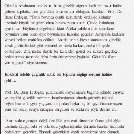
Güzellik sevdasının botokstan, hatta güzellik algısını karlı bir pazar haline
getiren kapitalizmden çok daha önce de var olduğunu hatırlatan Prof. Dr.
Barış Erdoğan, “Tarih boyunca çeşitli kültürlerde özellikle kadınlar
üzerinde büyük bir güzel olma baskısı zaten vardı. Çin'de kadınların
ayaklarının büyümesi engellenir, kimi Afrika kabilelerinde kadınların
boyunları uzun olsun diye boyunlarına halkalar geçirilir, Avrupa’da kadınlar
korseli bellere mahkûm edilirdi. Ancak tarihin hiçbir zamanında güzellik
ideali günümüzdeki gibi evrensel ve adeta baskıcı, zorba bir şekle
dönüşmedi. Zira metne dayalı bir kültürden görsel bir kültüre geçtikçe,
bedenlerimiz üzerinde daha fazla düşünmeye başladık. Görsellik fikrin
yerine geçti.” diye konuştu.
Kolektif estetik çılgınlık artık bir toplum sağlığı sorunu haline
geldi…
Prof. Dr. Barış Erdoğan, günümüzde sosyal ağlara bağımlı şekilde yaşayan
ve oradaki güzellik pazarının bombardımanı altında görünüş takıntılı,
beğenilmeme kaygısı yaşayan, imajından başka hiç bir şeyi önemsemeyen
yeni bir neslin ortaya çıktığını vurguladı ve sözlerine şöyle devam etti:
“Ama sadece gençler değil, özellikle pandemi sürecinde Zoom gibi ağlar
üzerinde çalışan orta ve orta üstü yaştan insanlar ekranda hareket halindeki
bedenlerini gördüler. Ekranda gördükleri kendi bedenlerini yine ekranda