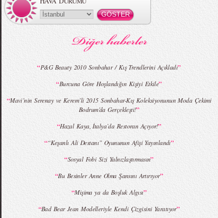
HAVA DURUMU
“
”
P&G Beauty 2010 Sonbahar / Kış Trendlerini Açıkladı
“
”
Burcuna Göre Hoşlandığın Kişiyi Etkile
“
Mavi’nin Serenay ve Kerem’li 2015 Sonbahar-Kış Koleksiyonunun Moda Çekimi
”
Bodrum’da Gerçekleşti!
“
”
Hazal Kaya, İtalya`da Restoran Açıyor!
“
”
“Keşanlı Ali Destanı” Oyununun Afişi Yayınlandı
“
”
Sosyal Fobi Sizi Yalnızlaştırmasın
“
”
Bu Besinler Anne Olma Şansını Artırıyor
“
”
Mişima ya da Boşluk Algısı
“
”
Bad Bear Jean Modelleriyle Kendi Çizgisini Yaratıyor