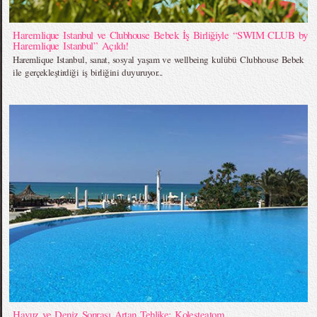
Haremlique Istanbul ve Clubhouse Bebek İş Birliğiyle “SWIM CLUB by
Haremlique Istanbul” Açıldı!
Haremlique Istanbul, sanat, sosyal yaşam ve wellbeing kulübü Clubhouse Bebek
ile gerçekleştirdiği iş birliğini duyuruyor...
Havuz ve Deniz Sonrası Artan Tehlike: Kolesteatom