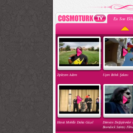
En Son Ekle
Zıplayan Adam
Uçan Bebek Şakası
Hayat Mobille Daha Güzel
Dünyayı Değiştirenler 
Boondock Saints) Filmd