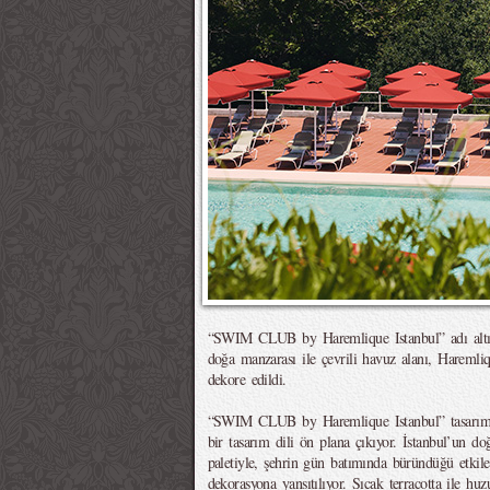
“SWIM CLUB by Haremlique Istanbul” adı altı
doğa manzarası ile çevrili havuz alanı, Haremliq
dekore edildi.
“SWIM CLUB by Haremlique Istanbul” tasarımı
bir tasarım dili ön plana çıkıyor. İstanbul’un do
paletiyle, şehrin gün batımında büründüğü etkiley
dekorasyona yansıtılıyor. Sıcak terracotta ile huzu