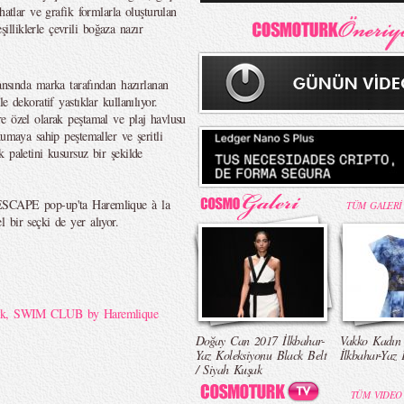
hatlar ve grafik formlarla oluşturulan
liklerle çevrili boğaza nazır
ında marka tarafından hazırlanan
 dekoratif yastıklar kullanılıyor.
e özel olarak peştamal ve plaj havlusu
kumaya sahip peştemaller ve şeritli
 paletini kusursuz bir şekilde
ESCAPE pop-up'ta Haremlique à la
TÜM GALERİ
 bir seçki de yer alıyor.
ek
,
SWIM CLUB by Haremlique
Doğay Can 2017 İlkbahar-
Vakko Kadın
Yaz Koleksiyonu Black Belt
İlkbahar-Yaz 
/ Siyah Kuşak
TÜM VIDEO