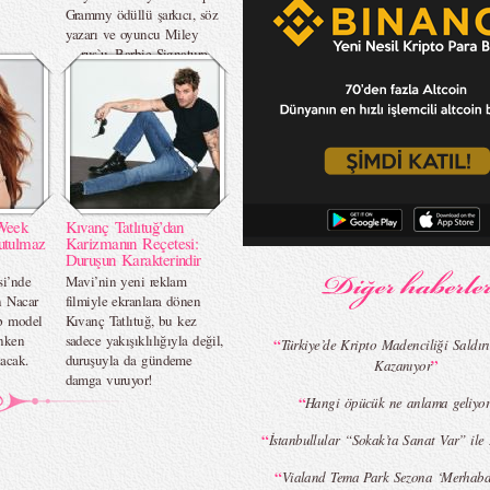
Grammy ödüllü şarkıcı, söz
yazarı ve oyuncu Miley
Cyrus`u, Barbie Signature™
serisinin yeni koleksiyon
bebeğiyle onurlandırıyor.
Week
Kıvanç Tatlıtuğ’dan
utulmaz
Karizmanın Reçetesi:
Duruşun Karakterindir
si’nde
Mavi’nin yeni reklam
n Nacar
filmiyle ekranlara dönen
op model
Kıvanç Tatlıtuğ, bu kez
nken
sadece yakışıklılığıyla değil,
“
Türkiye’de Kripto Madenciliği Saldırı
acak.
duruşuyla da gündeme
”
Kazanıyor
damga vuruyor!
“
Hangi öpücük ne anlama geliyor
“
İstanbullular “Sokak’ta Sanat Var” ile
“
Vialand Tema Park Sezona ‘Merhaba