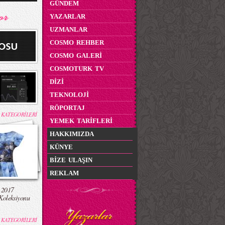
GÜNDEM
YAZARLAR
UZMANLAR
COSMO REHBER
COSMO GALERİ
COSMOTURK TV
DİZİ
TEKNOLOJİ
RÖPORTAJ
 KATEGORİLERİ
YEMEK TARİFLERİ
HAKKIMIZDA
KÜNYE
BİZE ULAŞIN
REKLAM
 2017
Koleksiyonu
 KATEGORİLERİ