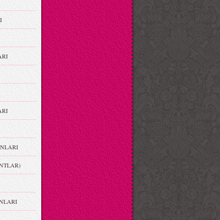
I
ARI
RI
NLARI
NTLAR)
NLARI