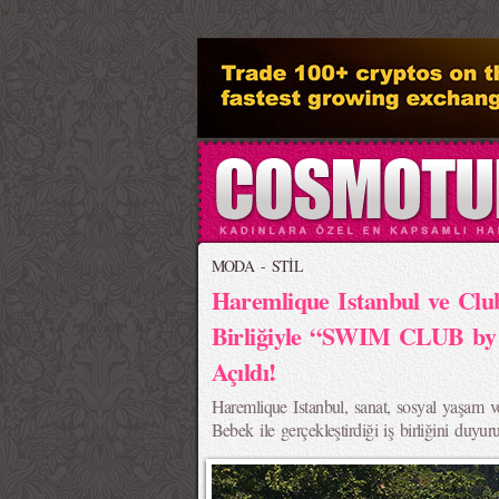
>
MODA - STİL
Haremlique Istanbul ve Clu
Birliğiyle “SWIM CLUB by 
Açıldı!
Haremlique Istanbul, sanat, sosyal yaşam 
Bebek ile gerçekleştirdiği iş birliğini duyur