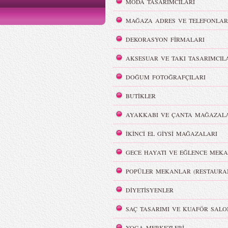
MODA TASARIMCILARI
2015 Defilesi
MAĞAZA ADRES VE TELEFONLAR
DEKORASYON FİRMALARI
AKSESUAR VE TAKI TASARIMCIL
Victoria`s Secret Meleklerinin
DOĞUM FOTOĞRAFÇILARI
Dumanlı Göz Makyajı
Şov Hazırlıkları
BUTİKLER
AYAKKABI VE ÇANTA MAĞAZALA
İKİNCİ EL GİYSİ MAĞAZALARI
GECE HAYATI VE EĞLENCE MEKA
i
REMISABBAH,
ar
MLLEPAUETTE Koleksiyonu
POPÜLER MEKANLAR (RESTAURA
DİYETİSYENLER
SAÇ TASARIMI VE KUAFÖR SALO
YOGA MERKEZLERİ