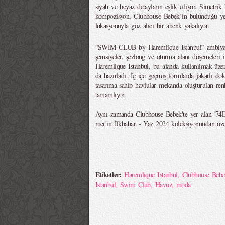
siyah ve beyaz detayların eşlik ediyor. Simetrik 
kompozisyon, Clubhouse Bebek’in bulunduğu yeşil
lokasyonuyla göz alıcı bir ahenk yakalıyor.
“SWIM CLUB by Haremlique Istanbul” ambiyans
şemsiyeler, şezlong ve oturma alanı döşemeleri ile
Haremlique Istanbul, bu alanda kullanılmak üzer
da hazırladı. İç içe geçmiş formlarda jakarlı do
tasarıma sahip havlular mekanda oluşturulan renk
tamamlıyor.
Aynı zamanda Clubhouse Bebek'te yer alan '74
mer'in İlkbahar - Yaz 2024 koleksiyonundan özel
Etiketler:
Haremlique Istanbul
,
Clubhouse Beb
Istanbul
,
Swim Club
,
Havuz
,
moda