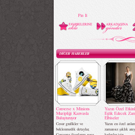
Pin It
DİĞER HABERLER
Converse x Minions
Yazın Özel Etkinl
Muzipliği Kanvasla
Eşlik Edecek Za
Buluşturuyor
Elbiseler
Cesur grafikler ve
Yazın en özel anlar
beklenmedik detaylar,
zamansız şıklık ara
Converse ikonlarını neşe
kadınlar için….