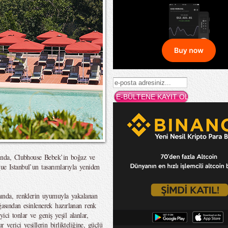
nda, Clubhouse Bebek’in boğaz ve
ue Istanbul’un tasarımlarıyla yeniden
nda, renklerin uyumuyla yakalanan
ğasından esinlenerek hazırlanan renk
ici tonlar ve geniş yeşil alanlar,
r verici yeşillerin birlikteliğine, güçlü