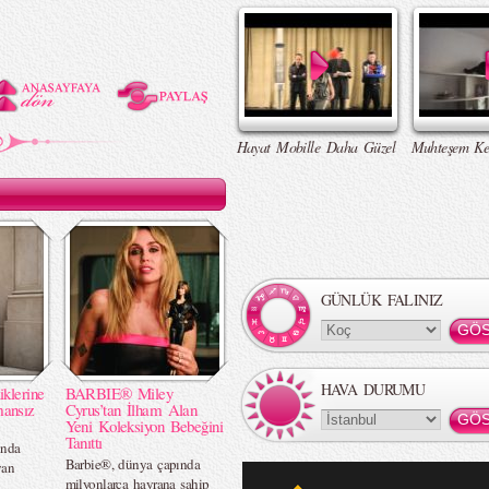
Hayat Mobille Daha Güzel
Muhteşem Ke
GÜNLÜK FALINIZ
HAVA DURUMU
iklerine
BARBIE® Miley
mansız
Cyrus’tan İlham Alan
Yeni Koleksiyon Bebeğini
Tanıttı
ında
Barbie®, dünya çapında
yan
milyonlarca hayrana sahip