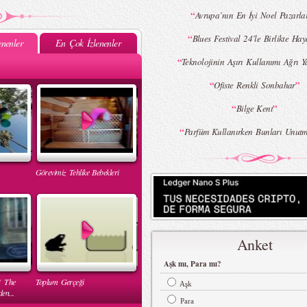
“
Avrupa’nın En İyi Noel Pazarla
“
Blues Festival 24’le Birlikte Hay
nenler
En Çok İzlenenler
“
Teknolojinin Aşırı Kullanımı Ağrı Y
“
”
Ofiste Renkli Sonbahar
“
”
Bilge Kent
“
Parfüm Kullanırken Bunları Unutm
Görevimiz Tehlike Bebekleri
Anket
Aşk mı, Para mı?
( The
Toplum Gerçeği
Aşk
en...
Para