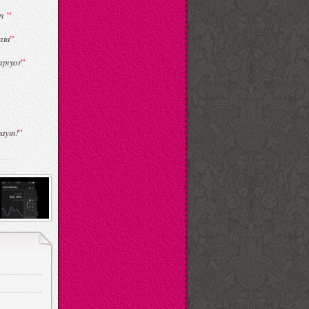
”
rı
”
ata
”
apıyor
”
ayın!