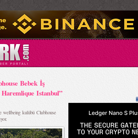
bhouse Bebek İş
Haremlique Istanbul”
ve wellbeing kulübü Clubhouse
uyor.