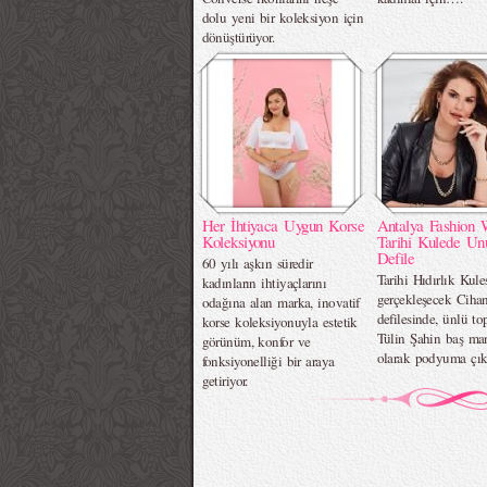
dolu yeni bir koleksiyon için
dönüştürüyor.
Her İhtiyaca Uygun Korse
Antalya Fashion 
Koleksiyonu
Tarihi Kulede Un
Defile
60 yılı aşkın süredir
Tarihi Hıdırlık Kule
kadınların ihtiyaçlarını
gerçekleşecek Ciha
odağına alan marka, inovatif
defilesinde, ünlü t
korse koleksiyonuyla estetik
Tülin Şahin baş ma
görünüm, konfor ve
olarak podyuma çık
fonksiyonelliği bir araya
getiriyor.