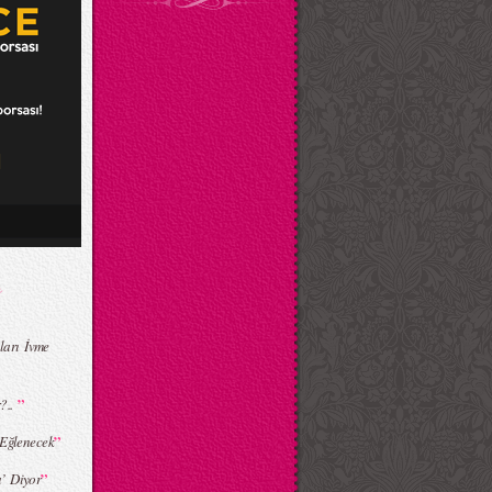
ları İvme
”
?..
”
 Eğlenecek
”
’ Diyor