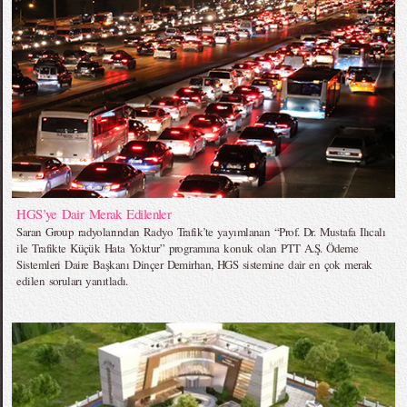
HGS’ye Dair Merak Edilenler
Saran Group radyolarından Radyo Trafik’te yayımlanan “Prof. Dr. Mustafa Ilıcalı
ile Trafikte Küçük Hata Yoktur” programına konuk olan PTT A.Ş. Ödeme
Sistemleri Daire Başkanı Dinçer Demirhan, HGS sistemine dair en çok merak
edilen soruları yanıtladı.