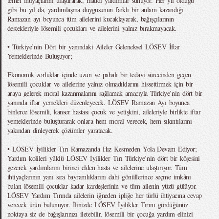
temel ihtiyaçlarını ulaştırarak, maddi yardımlar sunuyor. Her yıl olduğu
gibi bu yıl da, yardımlaşma duygusunun farklı bir anlam kazandığı
Ramazan ayı boyunca tüm ailelerini kucaklayarak, bağışçılarının
destekleriyle lösemili çocukları ve ailelerini yalnız bırakmayacak.
• Türkiye’nin Dört bir yanındaki Aileler Geleneksel LÖSEV İftar
Yemeklerinde Buluşuyor;
Ekonomik zorluklar içinde uzun ve pahalı bir tedavi sürecinden geçen
lösemili çocuklar ve ailelerine yalnız olmadıklarını hissettirmek için bir
araya gelerek moral kazanmalarını sağlamak amacıyla Türkiye’nin dört bir
yanında iftar yemekleri düzenleyecek. LÖSEV Ramazan Ayı boyunca
binlerce lösemili, kanser hastası çocuk ve yetişkini, aileleriyle birlikte iftar
yemeklerinde buluşturarak onlara hem moral verecek, hem sıkıntılarını
yakından dinleyerek çözümler yaratacak.
• LÖSEV İyilikler Tırı Ramazanda Hız Kesmeden Yola Devam Ediyor;
Yardım kolileri yüklü LÖSEV İyilikler Tırı Türkiye’nin dört bir köşesini
gezerek yardımlarını birinci elden hasta ve ailelerine ulaştırıyor. Tüm
ihtiyaçlarının yanı sıra bayramlıklarını dahi gönüllerince seçme imkânı
bulan lösemili çocuklar kadar kardeşlerinin ve tüm ailenin yüzü gülüyor.
LÖSEV Yardım Tırında ailelerin iğneden ipliğe her türlü ihtiyacına cevap
verecek ürün bulunuyor. İlinizde LÖSEV İyilikler Tırını gördüğünüz
noktaya siz de bağışlarınızı iletebilir, lösemili bir çocuğa yardım elinizi