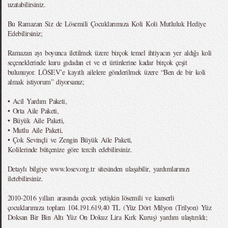
uzatabilirsiniz.
Bu Ramazan Siz de Lösemili Çocuklarımıza Koli Koli Mutluluk Hediye
Edebilirsiniz;
Ramazan ayı boyunca iletilmek üzere birçok temel ihtiyacın yer aldığı koli
seçeneklerinde kuru gıdadan et ve et ürünlerine kadar birçok çeşit
bulunuyor. LÖSEV’e kayıtlı ailelere gönderilmek üzere “Ben de bir koli
almak istiyorum” diyorsanız;
• Acil Yardım Paketi,
• Orta Aile Paketi,
• Büyük Aile Paketi,
• Mutlu Aile Paketi,
• Çok Sevinçli ve Zengin Büyük Aile Paketi,
Kolilerinde bütçenize göre tercih edebilirsiniz.
Detaylı bilgiye www.losev.org.tr sitesinden ulaşabilir, yardımlarınızı
iletebilirsiniz.
2010-2016 yılları arasında çocuk yetişkin lösemili ve kanserli
çocuklarımıza toplam 104.191.619,40 TL (Yüz Dört Milyon (Trilyon) Yüz
Doksan Bir Bin Altı Yüz On Dokuz Lira Kırk Kuruş) yardım ulaştırıldı;