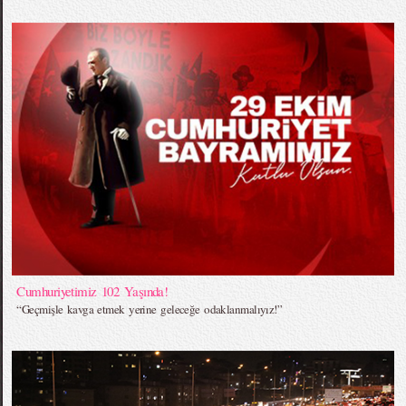
Cumhuriyetimiz 102 Yaşında!
“Geçmişle kavga etmek yerine geleceğe odaklanmalıyız!”