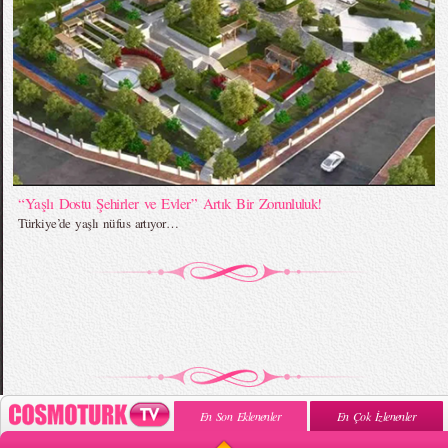
“Yaşlı Dostu Şehirler ve Evler” Artık Bir Zorunluluk!
Türkiye’de yaşlı nüfus artıyor…
En Son Eklenenler
En Çok İzlenenler