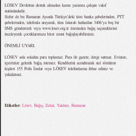
LÖSEV Devletten destek almadan kamu yararına çalışan vakıf
statüsündedir.
Sizler de bu Ramazan Ayında Türkiye’deki tüm banka şubelerinden, PTT
şubelerinden, telefonla arayarak, tüm faturalı hatlardan 3406’ya boş bir
SMS göndererek veya www.losev.org.tr üzerinden bağış seçeneklerini
inceleyerek çocuklarımıza birer umut bağışlayabilirsiniz.
ÖNEMLİ UYARI:
LÖSEV asla sokakta para toplamaz. Para ile gazete, dergi satmaz. Evinize,
işyerinize gelerek bağış istemez. Kendilerini acındırarak sizi sömüren
kişileri 155 Polis İmdat veya LÖSEV telefonlarına ihbar ediniz ve
yakalatınız.
Etiketler:
Lösev
,
Bağış
,
Zekat
,
Yardım
,
Ramazan