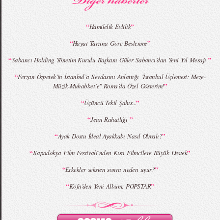
“
”
Hamilelik Evlilik
“
”
Hayat Tarzına Göre Beslenme
MBFWI - Giray Sepin 2015 Yaz Koleksiyonu
MBFWI - Burçe Bekrek 2015 Yaz Koleksiyonu
“
”
Sabancı Holding Yönetim Kurulu Başkanı Güler Sabancı’dan Yeni Yıl Mesajı
“
Ferzan Özpetek’in İstanbul’a Sevdasını Anlattığı "İstanbul Üçlemesi: Meze-
”
Müzik-Muhabbet’e" Roma’da Özel Gösterim!
“
”
Üçüncü Tekil Şahıs...
“
”
Jean Rahatlığı
“
”
Ayak Dostu İdeal Ayakkabı Nasıl Olmalı?
“
”
Kapadokya Film Festivali’nden Kısa Filmcilere Büyük Destek
“
”
Erkekler seksten sonra neden uyur?
“
”
Köfn’den Yeni Albüm: POPSTAR