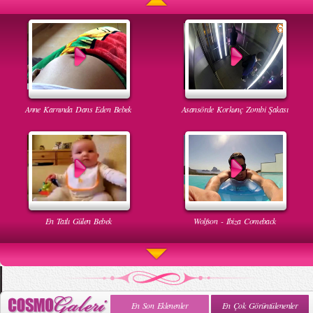
Anne Karnında Dans Eden Bebek
Asansörde Korkunç Zombi Şakası
En Tatlı Gülen Bebek
Wolfson - Ibiza Comeback
En Son Eklenenler
En Çok Görüntülenenler