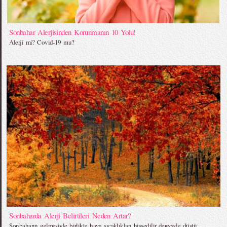
Sonbahar Alerjisinden Korunmanın 10 Yolu!
Alerji mi? Covid-19 mu?
Sonbaharda Alerji Belirtileri Neden Artar?
Sonbaharın gelmesiyle birlikte hava sıcaklıkları hissedilir derecede düştü.