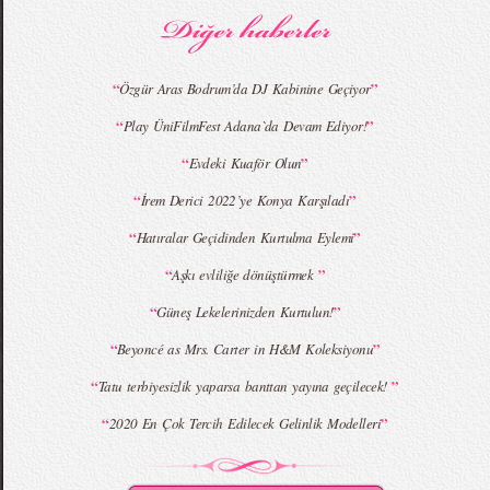
“
”
Özgür Aras Bodrum’da DJ Kabinine Geçiyor
“
”
Play ÜniFilmFest Adana`da Devam Ediyor!
“
”
Evdeki Kuaför Olun
“
”
İrem Derici 2022’ye Konya Karşıladı
“
”
Hatıralar Geçidinden Kurtulma Eylemi
“
”
Aşkı evliliğe dönüştürmek
“
”
Güneş Lekelerinizden Kurtulun!
“
”
Beyoncé as Mrs. Carter in H&M Koleksiyonu
“
”
Tatu terbiyesizlik yaparsa banttan yayına geçilecek!
“
”
2020 En Çok Tercih Edilecek Gelinlik Modelleri