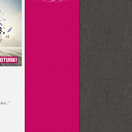
”
eri...