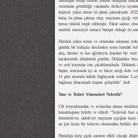
Hastalığın bulaşı hızının yüksek olduğuna dik
virüsünün görüldüğü vakalarda Afrika’ya seyaha
kişilerle yakın temas ön plana çıkmaktadır. 2022
bulaş ön plana çıkmış olup, maymun çiçeği virü
temas öyküsü tespit edilmiştir. Fakat sadece cin
mesleki maruziyet sonucu bulaşın olduğu da unu
Deriden yakın temas ve ortamdan solunum yoluy
günlük bir kuluçka süresinden sonra hastalık beli
ateş, titreme ve kas ağrılarıyla standart bir vira
karakteristik döküntüsü görülür. Döküntüler tüm c
ve oral lezyonlar öne çıkabilmektedir. Döküntü 
başlar, sonrasında içi su ve hücre artığı dolu ve
14 gün arasında kabuk bağlayarak sonlanır. Lezyo
bağlama döneminde kaşıntı gelişebilir” dedi.
Tanı ve Tedavi Yöntemleri Nelerdir?
Cilt lezyonlarından ve sıvılardan alınan örnekler
konulduğunu belirtti ve ekledi: “Tedavide bazı an
brinsidofovir, sidofovir) maymun çiçeğine karşı 
an için kesin bir tedavisi olmamakla birlikte des
Hastalığa karşı çiçek aşısının etkili olacağı düş