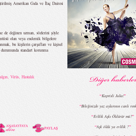
tirilmiş Amerikan Gıda ve İlaç Dairesi
 de değinen uzman, sözlerini şöyle
üntüsü olan veya endemik bölgelere
nmak, bu kişilerin çarşafları ve kişisel
as durumunda standart korunma
algın
,
Virüs
,
Hastalık
“
”
Kaprisli Julia!
“
Bileğinizde yaz aylarının canlı renkl
“
”
Evlilik Aşkı Öldürür mü?
“
”
Aşk öldü ya evlilik ?