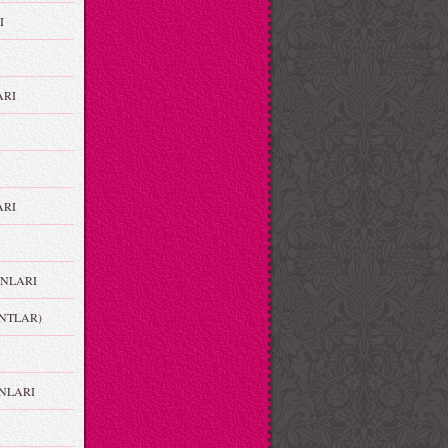
I
ARI
RI
NLARI
NTLAR)
NLARI