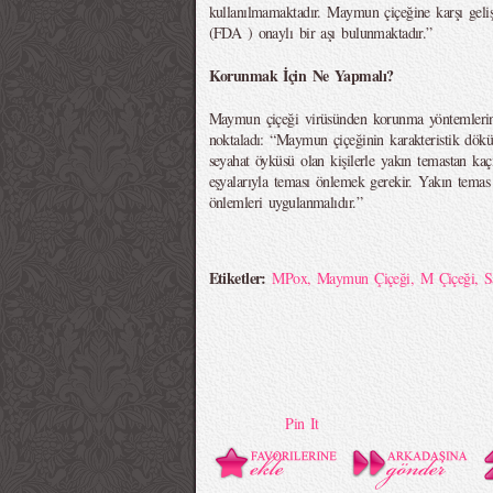
kullanılmamaktadır. Maymun çiçeğine karşı geliş
(FDA ) onaylı bir aşı bulunmaktadır.”
Korunmak İçin Ne Yapmalı?
Maymun çiçeği virüsünden korunma yöntemlerine
noktaladı: “Maymun çiçeğinin karakteristik dök
seyahat öyküsü olan kişilerle yakın temastan kaçı
eşyalarıyla teması önlemek gerekir. Yakın tem
önlemleri uygulanmalıdır.”
Etiketler:
MPox
,
Maymun Çiçeği
,
M Çiçeği
,
S
Pin It