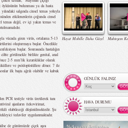
kat çeken uzman, “Maymun çiçeği
t öyküsünün bulunması ya da hasta
 yılındaki salgında cinsel temas yoluyla
sünden etkilenenlerin çoğunda cinsel
sel temas değil, ev içi yakın temas ve
tulmamalıdır.
la vücuda giren virüs, ortalama 5-13
Hayat Mobille Daha Güzel
Muhteşem Ke
rtilerini oluşturmaya başlar. Öncelikle
l enfeksiyon başlar. Sonrasında hastalığın
iltte görülmekle birlikte genital, anal
önce 2-5 mm’lik kızarıklıklar olarak
ziküllere ve psödopüstüllere döner. 7 ile
nlar ilk başta ağrılı olabilir ve kabuk
GÜNLÜK FALINIZ
den PCR testiyle virüs üretilerek tanı
HAVA DURUMU
tiviral ajanların (tekovirimat,
etkili olabileceği düşünülmektedir. Şu
tekleyici tedaviler uygulanmaktadır.
ünülse de günümüzde çiçek aşısı