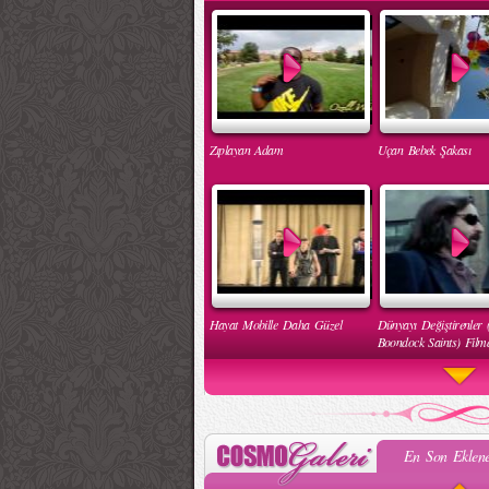
Zıplayan Adam
Uçan Bebek Şakası
Hayat Mobille Daha Güzel
Dünyayı Değiştirenler 
Boondock Saints) Filmd
En Son Eklene