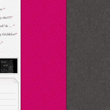
”
ver
”
 olur!!!!
”
 Kedi”de …
”
ş Gözlükleri!
”
..