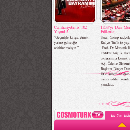
Cumhuriyetimiz 102
HGS’ye Dair Me
Yaşında!
Edilenler
“Geçmişle kavga etmek
Saran Group radyol
yerine geleceğe
Radyo Trafik’te ya
odaklanmalıyız!”
“Prof. Dr. Mustafa Il
Trafikte Küçük Hat
programına konuk 
A.Ş. Ödeme Sistemle
Başkanı Dinçer Dem
HGS sistemine dair
merak edilen sorular
yanıtladı.
En Son Ekle