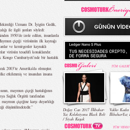
Hekimliği Uzmanı Dr. İyigün Gedik,
ğı ile ilgili şunları söyledi:
nden 1950’de izole edilen, insanlarda
 Maymun çiçeği virüsünün ilk kaynağı
anlar ve kemirgenler kaynaklı
ar virüsün tesadüfi konaklarıdır.
ik Kongo Cumhuriyeti’nde bir hastalık
TÜM GALERİ
arak 2003’te Amerika’da olmuştur.
ülke etkilenmiş ve insandan insana
ısının, maymun çiçeği hastalığının
nya Sağlık Örgütü tarafından
ın maymun çiçeğine karşı duyarlılığı
ceği düşünülmektedir.”
Doğay Can 2017 İlkbahar-
Vakko Kadın
Yaz Koleksiyonu Black Belt
İlkbahar-Yaz 
/ Siyah Kuşak
TÜM VIDEO