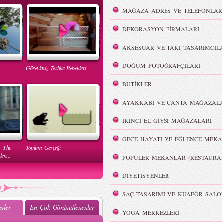
MAĞAZA ADRES VE TELEFONLAR
DEKORASYON FİRMALARI
AKSESUAR VE TAKI TASARIMCIL
DOĞUM FOTOĞRAFÇILARI
Görevimiz Tehlike Bebekleri
BUTİKLER
AYAKKABI VE ÇANTA MAĞAZALA
İKİNCİ EL GİYSİ MAĞAZALARI
GECE HAYATI VE EĞLENCE MEKA
( The
Toplum Gerçeği
en...
POPÜLER MEKANLAR (RESTAURA
DİYETİSYENLER
SAÇ TASARIMI VE KUAFÖR SALO
nler
En Çok Görüntülenenler
YOGA MERKEZLERİ