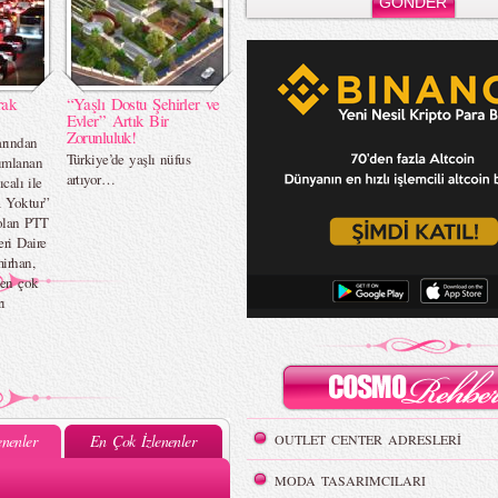
rak
“Yaşlı Dostu Şehirler ve
Evler” Artık Bir
Zorunluluk!
arından
Türkiye’de yaşlı nüfus
yımlanan
artıyor…
ıcalı ile
a Yoktur”
olan PTT
ri Daire
irhan,
 en çok
ı
nenler
En Çok İzlenenler
OUTLET CENTER ADRESLERİ
MODA TASARIMCILARI