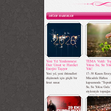
DİĞER HABERLER
Yeni Yıl Yenilenmeye
TEMA Vakfı: To
Dair Umut ve Hareket
Yoksa Su, Su Yo
Enerjisi Taşıyor
Yok!
Yeni yıl, yeni ihtimalleri
17–30 Kasım Erozy
düşünmek için güçlü bir
Mücadele Haftası
fırsat sunar.
kapsamında "Topra
Su, Su Yoksa Gıda
söylemiyle toprağın
ve iklimle arasındak
kopmaz bağa dikkat