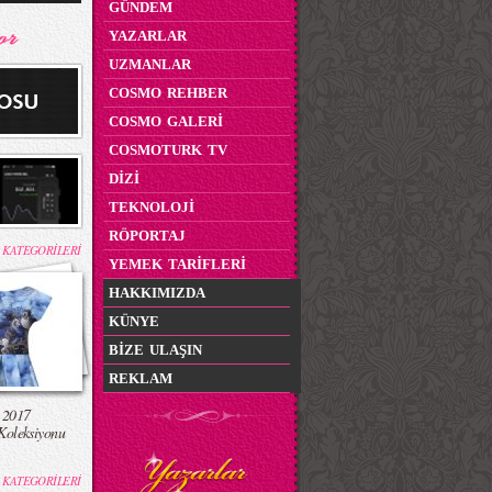
GÜNDEM
YAZARLAR
UZMANLAR
COSMO REHBER
COSMO GALERİ
COSMOTURK TV
DİZİ
TEKNOLOJİ
RÖPORTAJ
 KATEGORİLERİ
YEMEK TARİFLERİ
HAKKIMIZDA
KÜNYE
BİZE ULAŞIN
REKLAM
 2017
Koleksiyonu
 KATEGORİLERİ