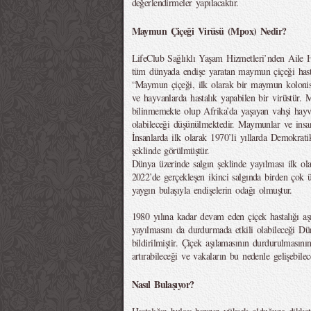
değerlendirmeler yapılacaktır.
Maymun Çiçeği Virüsü (Mpox) Nedir?
LifeClub Sağlıklı Yaşam Hizmetleri’nden Aile 
tüm dünyada endişe yaratan maymun çiçeği hastalı
“Maymun çiçeği, ilk olarak bir maymun kolonisi
ve hayvanlarda hastalık yapabilen bir virüstür.
bilinmemekte olup Afrika’da yaşayan vahşi hayv
olabileceği düşünülmektedir. Maymunlar ve insanl
İnsanlarda ilk olarak 1970’li yıllarda Demokrat
şeklinde görülmüştür.
Dünya üzerinde salgın şeklinde yayılması ilk ol
2022’de gerçekleşen ikinci salgında birden çok 
yaygın bulaşıyla endişelerin odağı olmuştur.
1980 yılına kadar devam eden çiçek hastalığı aş
yayılmasını da durdurmada etkili olabileceği Dü
bildirilmiştir. Çiçek aşılamasının durdurulmasın
artırabileceği ve vakaların bu nedenle gelişebile
Nasıl Bulaşıyor?