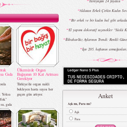
“
”
Yürüyüşün 24 faydası
“
Aldatan Erkek Çirkin Kadın Se
“
Bir erkek ve bir kadın bal gibi arkadaş
“
El yapımı dekoratif seçenekler “Süslü
“
İlkbahar-Yaz Aylarının Trendi: Renkli Güne
“
İşte 205. haftanın armağanları.
prak
Ülkemizde Organ
ksa Gıda
Bağışının 10 Kat Artması
Gerekiyor
onla
Türkiye’de organ nakli
bekleyen hasta sayısı her
k Yoksa
geçen gün artıyor.
Anket
 Yok"
Aşk mı, Para mı?
 su, gıda
i
Aşk
 çekiyor.
Para