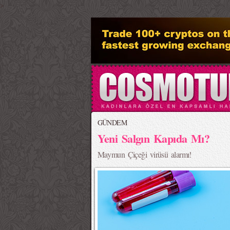
>
GÜNDEM
Yeni Salgın Kapıda Mı?
Maymun Çiçeği virüsü alarmı!